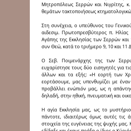
Μητροπόλεως Σερρών και Νιγρίτης, κ. 
θεμάτων τακτοποιήσεως κτηματολογικώ
Στη συνέχεια, ο υπεύθυνος του Γενικ
αιδεσιμ. Πρωτοπρεσβύτερος π. Ηλίας
Αγάπης της Εκκλησίας των Σερρών και 
συν Θεώ, κατά το τριήμερο 9, 10 και 11 
Ο Σεβ. Ποιμενάρχης της των Σερρώ
ευχαρίστησε τους δύο εισηγητές για τι
άλλων και τα εξής: «Η εορτή των Χρ
εορτάσουμε, μας υπενθυμίζει με έναν
προβάλλει ενώπιόν μας, ως η απάντη
δηλαδή, στην ηθική, πνευματική και οι
Η αγία Εκκλησία μας, ως το μυστήριο
πάντοτε, ιδιαιτέρως όμως αυτές τις 
στοιχεία της ευγένειας της ψυχής μας
εδίδαξε και έκανε πράξη ο ίδιος ο Κύριό