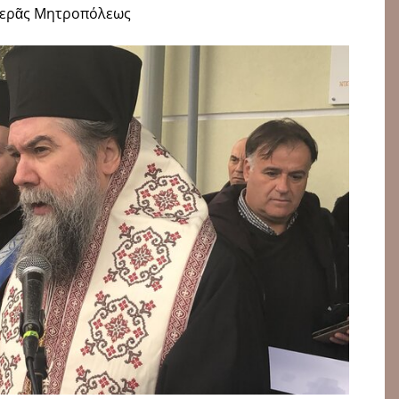
Ἱερᾶς Μητροπόλεως