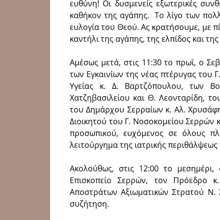
ευθύνη! Οι δυσμενείς εξωτερικές συν
καθήκον της αγάπης. Το λίγο των πολλ
ευλογία του Θεού. Ας κρατήσουμε, με πί
καντήλι της αγάπης, της ελπίδος και τη
Αμέσως μετά, στις 11:30 το πρωΐ, ο Σε
των Εγκαινίων της νέας πτέρυγας του
Υγείας κ. Δ. Βαρτζόπουλου, των Β
Χατζηβασιλείου και Θ. Λεονταρίδη, τ
του Δημάρχου Σερραίων κ. Αλ. Χρυσάφη
Διοικητού του Γ. Νοσοκομείου Σερρών κ
προσωπικού, ευχόμενος σε όλους π
λειτούργημα της ιατρικής περιθάλψεως
Ακολούθως, στις 12:00 το μεσημέρι,
Επισκοπείο Σερρών, τον Πρόεδρο κ
Αποστράτων Αξιωματικών Στρατού Ν. Σ
συζήτηση.