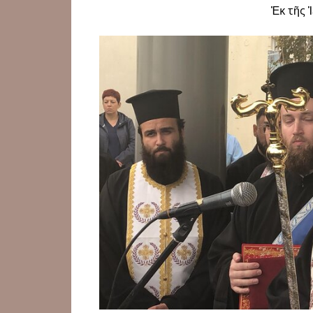
Ἐκ τῆς 