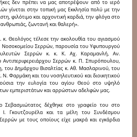
θήκες δεν πρέπει να μας αποτρέψουν από το ιερό
ών γίνεται στην τοπική μας Εκκλησία πολύ με την
στη, φιλότιμο και αρχοντική καρδιά, την φλόγα στο
ς ανθρωπιάς, ζωντανή και θαλερή».
β. κ. Θεολόγος τέλεσε την ακολουθία του αγιασμού
 Γ. Νοσοκομείου Σερρών, παρουσία του Υφυπουργού
ουλευτών Σερρών κ. κ. Κ. Αχ. Καραμανλή, Αν.
ου Αντιπεριφερειάρχου Σερρών κ. Π. Σπυρόπουλου,
, του Δημάρχου Βισαλτίας κ. Αθ. Μασλαρινού, του
. Ν. Φαρμάκη και του νοσηλευτικού και διοικητικού
λούσια την ευλογία του αγίου Θεού στο υψηλό
 των εμπεριστάτων και αρρώστων αδελφών μας.
 ο Σεβασμιώτατος δέχθηκε στο γραφείο του στο
. Ι. Γκουτζουρέλα και τα μέλη του Συνδέσμου
ερρών με τους οποίους είχε μακρά και εγκάρδια