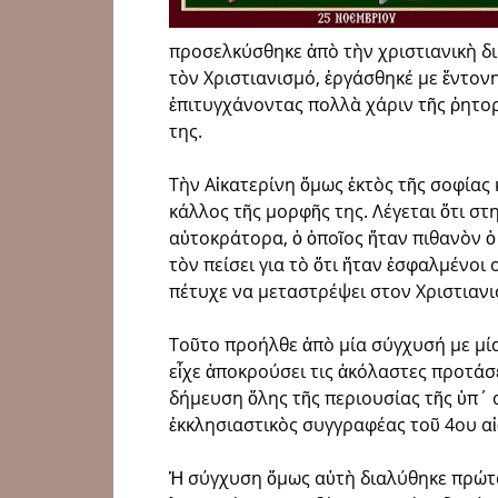
προσελκύσθηκε ἀπὸ τὴν χριστιανικὴ δ
τὸν Χριστιανισμό, ἐργάσθηκέ με ἔντον
ἐπιτυγχάνοντας πολλὰ χάριν τῆς ῥητο
της.
Τὴν Αἰκατερίνη ὅμως ἐκτὸς τῆς σοφίας 
κάλλος τῆς μορφῆς της. Λέγεται ὅτι στ
αὐτοκράτορα, ὁ ὁποῖος ἤταν πιθανὸν ὁ
τὸν πείσει για τὸ ὅτι ἤταν ἐσφαλμένοι
πέτυχε να μεταστρέψει στον Χριστιανι
Τοῦτο προήλθε ἀπὸ μία σύγχυσή με μί
εἶχε ἀποκρούσει τις ἀκόλαστες προτάσ
δήμευση ὅλης τῆς περιουσίας τῆς ὑπ΄ α
ἐκκλησιαστικὸς συγγραφέας τοῦ 4ου α
Ἡ σύγχυση ὅμως αὐτὴ διαλύθηκε πρώτα