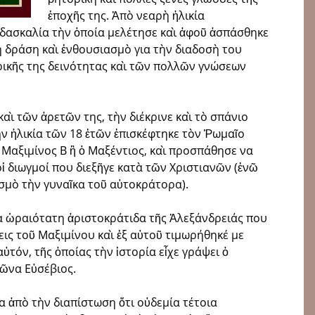
ἐποχῆς της. Ἀπὸ νεαρὴ ἡλικία
ιδασκαλία τὴν ὁποία μελέτησε καὶ ἀφοῦ ἀσπάσθηκε
η δράση καὶ ἐνθουσιασμὸ για τὴν διαδοσὴ του
ρικῆς της δεινότητας καὶ τῶν πολλῶν γνώσεων
καὶ τῶν ἀρετῶν της, τὴν διέκρινε καὶ τὸ σπάνιο
ην ἡλικία τῶν 18 ἐτῶν ἐπισκέφτηκε τὸν Ῥωμαῖο
 Μαξιμίνος Β ἢ ὁ Μαξέντιος, καὶ προσπάθησε να
 οἱ διωγμοί που διεξῆγε κατὰ τῶν Χριστιανῶν (ἐνῶ
σμὸ τὴν γυναῖκα τοῦ αὐτοκράτορα).
α ὡραιότατη ἀριστοκράτιδα τῆς Ἀλεξάνδρειάς που
εις τοῦ Μαξιμίνου καὶ ἐξ αὐτοῦ τιμωρήθηκέ με
ὐτόν, τῆς ὁποίας τὴν ἱστορία εἶχε γράψει ὁ
ἰῶνα Εὐσέβιος.
 ἀπὸ τὴν διαπίστωση ὅτι οὐδεμία τέτοια