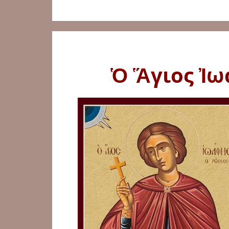
Ὁ Ἅγιος Ἰω