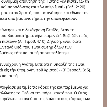
 δυναμική απάντηση της Πίστης: «ἐν πίστει ζῶ τῇ
καὶ παραδόντος ἑαυτὸν ὑπὲρ ἐμοῦ» (Γαλ. 2: 20)
 μου στον Χριστό, που με αγάπησε και έδωσε τον
 μετά από βασανιστήρια, την αποκεφάλισαν.
πάντησε και η δεκάχρονη Ελπίδα, όταν τη
οια βασανιστήρια: «ἠλπίκαμεν ἐπὶ Θεῷ ζῶντι, ὅς
ιστῶν» (Α΄ Τιμοθ. 4:10). Δηλαδή, «ναι, διότι
 ζωντανό Θεό, που είναι σωτήρ όλων των
 Αμέσως τότε και αυτή αποκεφαλίστηκε.
εννιάχρονη Αγάπη. Είπε ότι η ύπαρξή της είναι
 εἰς τὴν ὑπομονὴν τοῦ Χριστοῦ» (Β’ Θεσσαλ. 3: 5).
 και αυτή.
ταφίασε με τιμές τις κόρες της και παρέμεινε για
αλώντας το Θεό να την πάρει κοντά του. Ο Θεός
 παρέδωσε το πνεύμα της δίπλα στους τάφους των