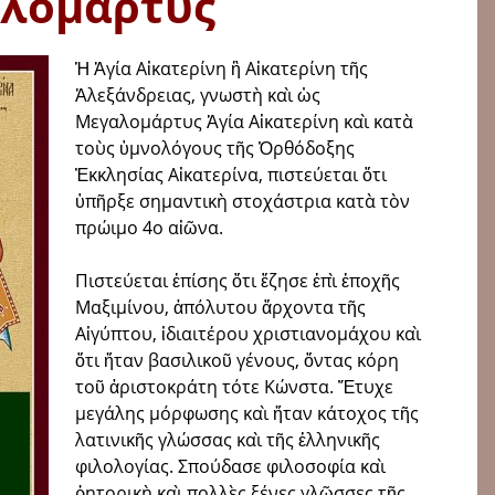
λομάρτυς
Ἡ Ἁγία Αἰκατερίνη ἢ Αἰκατερίνη τῆς
Ἀλεξάνδρειας, γνωστὴ καὶ ὡς
Μεγαλομάρτυς Ἁγία Αἰκατερίνη καὶ κατὰ
τοὺς ὑμνολόγους τῆς Ὀρθόδοξης
Ἐκκλησίας Αἰκατερίνα, πιστεύεται ὅτι
ὑπῆρξε σημαντικὴ στοχάστρια κατὰ τὸν
πρώιμο 4ο αἰῶνα.
Πιστεύεται ἐπίσης ὅτι ἔζησε ἐπὶ ἐποχῆς
Μαξιμίνου, ἀπόλυτου ἄρχοντα τῆς
Αἰγύπτου, ἰδιαιτέρου χριστιανομάχου καὶ
ὅτι ἤταν βασιλικοῦ γένους, ὄντας κόρη
τοῦ ἀριστοκράτη τότε Κώνστα. Ἔτυχε
μεγάλης μόρφωσης καὶ ἤταν κάτοχος τῆς
λατινικῆς γλώσσας καὶ τῆς ἑλληνικῆς
φιλολογίας. Σπούδασε φιλοσοφία καὶ
ῥητορικὴ καὶ πολλὲς ξένες γλῶσσες τῆς