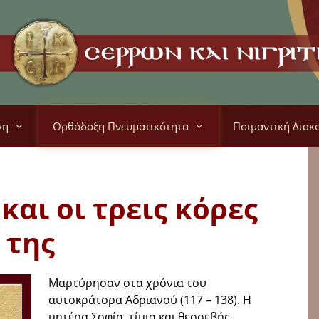
λη
Ορθόδοξη Πνευματικότητα
Ποιμαντική Διακ
και οι τρεις κόρες
της
Μαρτύρησαν στα χρόνια του
αυτοκράτορα Αδριανού (117 – 138). Η
μητέρα Σοφία, τίμια και θεοσεβής