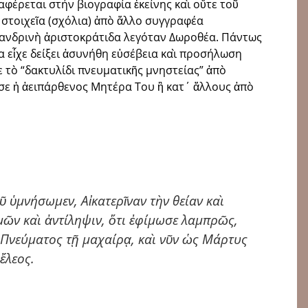
αφέρεται στήν βιογραφία ἐκείνης καὶ οὔτε τοῦ
 στοιχεῖα (σχόλια) ἀπὸ ἄλλο συγγραφέα
εξανδρινὴ ἀριστοκράτιδα λεγόταν Δωροθέα. Πάντως
α εἶχε δείξει ἀσυνήθη εὐσέβεια καὶ προσήλωση
ε τὸ “δακτυλίδι πνευματικῆς μνηστείας” ἀπὸ
σε ἡ ἀειπάρθενος Μητέρα Του ἢ κατ΄ ἄλλους ἀπὸ
 ὑμνήσωμεν, Αἰκατερῖναν τὴν θείαν καὶ
μῶν καὶ ἀντίληψιν, ὅτι ἐφίμωσε λαμπρῶς,
Πνεύματος τῇ μαχαίρᾳ, καὶ νῦν ὡς Μάρτυς
 ἔλεος.