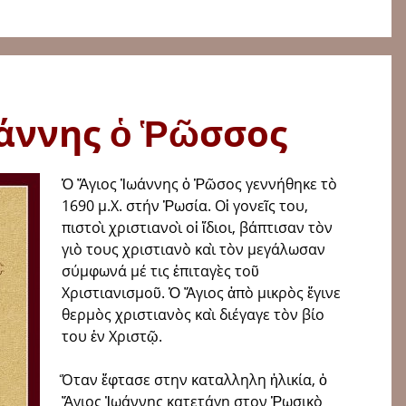
άννης ὁ Ῥῶσσος
Ὁ Ἅγιος Ἰωάννης ὁ Ῥῶσος γεννήθηκε τὸ
1690 μ.Χ. στήν Ῥωσία. Οἱ γονεῖς του,
πιστοὶ χριστιανοὶ οἱ ἴδιοι, βάπτισαν τὸν
γιὸ τους χριστιανὸ καὶ τὸν μεγάλωσαν
σύμφωνά μέ τις ἐπιταγὲς τοῦ
Χριστιανισμοῦ. Ὁ Ἅγιος ἀπὸ μικρὸς ἔγινε
θερμὸς χριστιανὸς καὶ διέγαγε τὸν βίο
του ἐν Χριστῷ.
Ὅταν ἔφτασε στην καταλληλη ἡλικία, ὁ
Ἅγιος Ἰωάννης κατετάγη στον Ῥωσικὸ