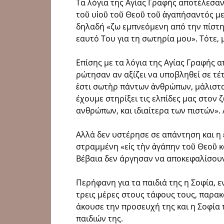
Τα λόγια της Αγίας Γραφής αποτέλεσαν
τοῦ υἱοῦ τοῦ Θεοῦ τοῦ ἀγαπήσαντός με 
δηλαδή «ζω εμπνεόμενη από την πίστη
εαυτό Του για τη σωτηρία μου». Τότε,
Επίσης με τα λόγια της Αγίας Γραφής α
ρώτησαν αν αξίζει να υποβληθεί σε τέτ
ἐστι σωτὴρ πάντων ἀνθρώπων, μάλιστα π
έχουμε στηρίξει τις ελπίδες μας στον
ανθρώπων, και ιδιαίτερα των πιστών».
Αλλά δεν υστέρησε σε απάντηση και η 
στραμμένη «εἰς τὴν ἀγάπην τοῦ Θεοῦ καὶ
Βέβαια δεν άργησαν να αποκεφαλίσουν
Περήφανη για τα παιδιά της η Σοφία, εν
τρεις μέρες στους τάφους τους, παρακ
άκουσε την προσευχή της και η Σοφία
παιδιών της.