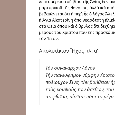
λεπτομέρεια τοῦ βίου τῆς Ἁγίας δεν ἀν
μαρτυρικοῦ τῆς θανάτου, ἀλλὰ καὶ ἀπὸ
βεβαιώνεται ὅτι ἡ περὶ ᾖς ὁ λόγος Ἀλ
ἡ Ἁγία Αἰκατερίνη ἀπὸ νεαρότατη ἡλικί
στα Θεία ὅπου καὶ ὁ θρῦλος ὅτι δέχθηκ
μέρους τοῦ Χριστοῦ που της προσκόμι
τὸν Ἴδιον.
Απολυτίκιον Ἦχος πλ. α’
Τὸν συνάναρχον Λόγον
Τὴν πανεύφημον νύμφην Χριστοῦ
πολιοῦχον Σινᾶ, τὴν βοήθειαν ἡ
τοὺς κομψοὺς τῶν ἀσεβῶν, τοῦ 
στεφθεῖσα, αἰτεῖται πᾶσι τὸ μέγα