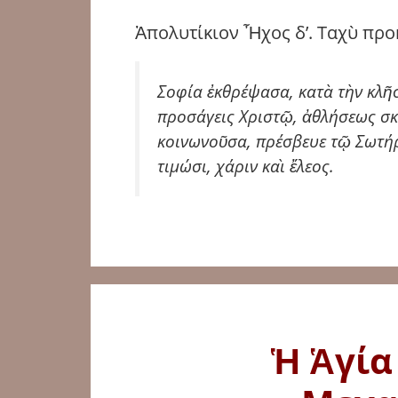
Ἀπολυτίκιον Ἦχος δ’. Ταχὺ προ
Σοφία ἐκθρέψασα, κατὰ τὴν κλῆσ
προσάγεις Χριστῷ, ἀθλήσεως σκ
κοινωνοῦσα, πρέσβευε τῷ Σωτήρι
τιμώσι, χάριν καὶ ἔλεος.
Ἡ Ἁγία