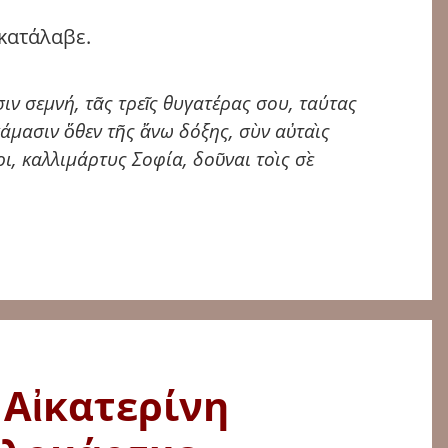
κατάλαβε.
ιν σεμνή, τᾶς τρεῖς θυγατέρας σου, ταύτας
άμασιν ὅθεν τῆς ἄνω δόξης, σὺν αὐταὶς
, καλλιμάρτυς Σοφία, δοῦναι τοὶς σὲ
 Αἰκατερίνη