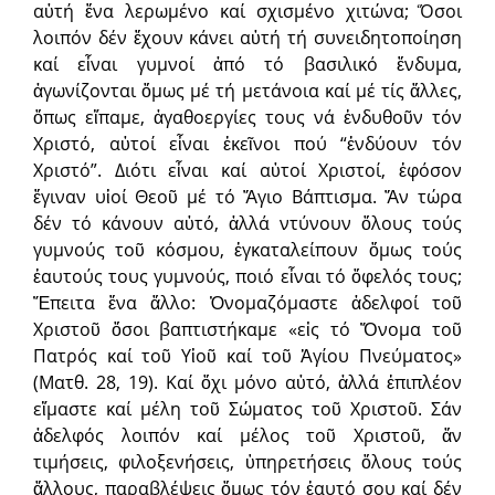
αὐτή ἕνα λερωμένο καί σχισμένο χιτώνα; Ὅσοι
λοιπόν δέν ἔχουν κάνει αὐτή τή συνειδητοποίηση
καί εἶναι γυμνοί ἀπό τό βασιλικό ἔνδυμα,
ἀγωνίζονται ὅμως μέ τή μετάνοια καί μέ τίς ἄλλες,
ὅπως εἴπαμε, ἀγαθοεργίες τους νά ἐνδυθοῦν τόν
Χριστό, αὐτοί εἶναι ἐκεῖνοι πού “ἐνδύουν τόν
Χριστό”. Διότι εἶναι καί αὐτοί Χριστοί, ἐφόσον
ἔγιναν υἱοί Θεοῦ μέ τό Ἅγιο Βάπτισμα. Ἄν τώρα
δέν τό κάνουν αὐτό, ἀλλά ντύνουν ὅλους τούς
γυμνούς τοῦ κόσμου, ἐγκαταλείπουν ὅμως τούς
ἑαυτούς τους γυμνούς, ποιό εἶναι τό ὄφελός τους;
Ἔπειτα ἕνα ἄλλο: Ὀνομαζόμαστε ἀδελφοί τοῦ
Χριστοῦ ὅσοι βαπτιστήκαμε «εἰς τό Ὄνομα τοῦ
Πατρός καί τοῦ Υἱοῦ καί τοῦ Ἁγίου Πνεύματος»
(Ματθ. 28, 19). Καί ὄχι μόνο αὐτό, ἀλλά ἐπιπλέον
εἴμαστε καί μέλη τοῦ Σώματος τοῦ Χριστοῦ. Σάν
ἀδελφός λοιπόν καί μέλος τοῦ Χριστοῦ, ἄν
τιμήσεις, φιλοξενήσεις, ὑπηρετήσεις ὅλους τούς
ἄλλους, παραβλέψεις ὅμως τόν ἑαυτό σου καί δέν