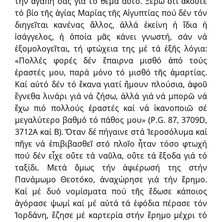
τήν ἀγάπη σας γιά τό θέμα αὐτό. Ξέρω ὅτι ἀκοῦτε
τό βίο τῆς ἁγίας Μαρίας τῆς Αἰγυπτίας πού δέν τόν
διηγεῖται κανένας ἄλλος, ἀλλά ἐκείνη ἡ ἴδια ἡ
ἰσάγγελος, ἡ ὁποία μᾶς κάνει γνωστή, σάν νά
ἐξομολογεῖται, τή φτώχεια της μέ τά ἑξῆς λόγια:
«Πολλές φορές δέν ἔπαιρνα μισθό ἀπό τούς
ἐραστές μου, παρά μόνο τό μισθό τῆς ἁμαρτίας.
Καί αὐτό δέν τό ἔκανα γιατί ἤμουν πλούσια, ἀφοῦ
ἔγνεθα λινάρι γιά νά ζήσω, ἀλλά γιά νά μπορῶ νά
ἔχω πιό πολλούς ἐραστές καί νά ἱκανοποιῶ σέ
μεγαλύτερο βαθμό τό πάθος μου» (P.G. 87, 3709D,
3712A καί B). Ὅταν δέ πήγαινε στά Ἱεροσόλυμα καί
πῆγε νά ἐπιβιβασθεῖ στό πλοῖο ἦταν τόσο φτωχή
πού δέν εἶχε οὔτε τά ναῦλα, οὔτε τά ἔξοδα γιά τό
ταξίδι. Μετά ὅμως τήν ἀφιέρωσή της στήν
Πανάμωμο Θεοτόκο, ἀναχώρησε γιά τήν ἔρημο.
Καί μέ δυό νομίσματα πού τῆς ἔδωσε κάποιος
ἀγόρασε ψωμί καί μέ αὐτά τά ἐφόδια πέρασε τόν
Ἰορδάνη, ἔζησε μέ καρτερία στήν ἔρημο μέχρι τό