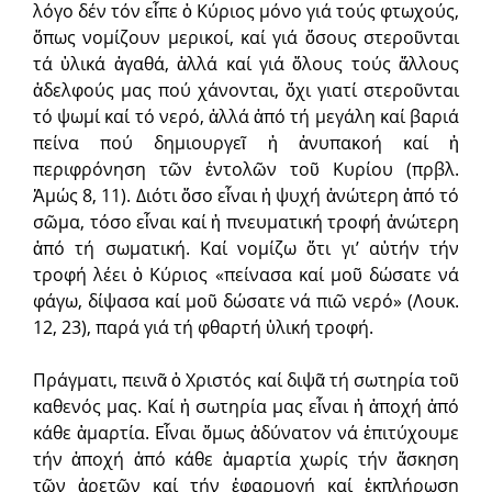
λόγο δέν τόν εἶπε ὁ Κύριος μόνο γιά τούς φτωχούς,
ὅπως νομίζουν μερικοί, καί γιά ὅσους στεροῦνται
τά ὑλικά ἀγαθά, ἀλλά καί γιά ὅλους τούς ἄλλους
ἀδελφούς μας πού χάνονται, ὄχι γιατί στεροῦνται
τό ψωμί καί τό νερό, ἀλλά ἀπό τή μεγάλη καί βαριά
πείνα πού δημιουργεῖ ἡ ἀνυπακοή καί ἡ
περιφρόνηση τῶν ἐντολῶν τοῦ Κυρίου (πρβλ.
Ἀμώς 8, 11). Διότι ὅσο εἶναι ἡ ψυχή ἀνώτερη ἀπό τό
σῶμα, τόσο εἶναι καί ἡ πνευματική τροφή ἀνώτερη
ἀπό τή σωματική. Καί νομίζω ὅτι γι’ αὐτήν τήν
τροφή λέει ὁ Κύριος «πείνασα καί μοῦ δώσατε νά
φάγω, δίψασα καί μοῦ δώσατε νά πιῶ νερό» (Λουκ.
12, 23), παρά γιά τή φθαρτή ὑλική τροφή.
Πράγματι, πεινᾶ ὁ Χριστός καί διψᾶ τή σωτηρία τοῦ
καθενός μας. Καί ἡ σωτηρία μας εἶναι ἡ ἀποχή ἀπό
κάθε ἁμαρτία. Εἶναι ὅμως ἀδύνατον νά ἐπιτύχουμε
τήν ἀποχή ἀπό κάθε ἁμαρτία χωρίς τήν ἄσκηση
τῶν ἀρετῶν καί τήν ἐφαρμογή καί ἐκπλήρωση