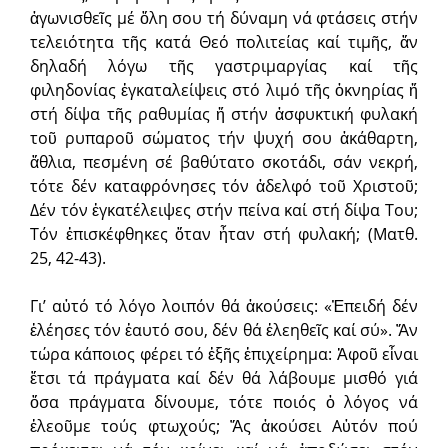
ἀγωνισθεῖς μέ ὅλη σου τή δύναμη νά φτάσεις στήν
τελειότητα τῆς κατά Θεό πολιτείας καί τιμῆς, ἄν
δηλαδή λόγω τῆς γαστριμαργίας καί τῆς
φιληδονίας ἐγκαταλείψεις στό λιμό τῆς ὀκνηρίας ἤ
στή δίψα τῆς ραθυμίας ἤ στήν ἀσφυκτική φυλακή
τοῦ ρυπαροῦ σώματος τήν ψυχή σου ἀκάθαρτη,
ἄθλια, πεσμένη σέ βαθύτατο σκοτάδι, σάν νεκρή,
τότε δέν καταφρόνησες τόν ἀδελφό τοῦ Χριστοῦ;
Δέν τόν ἐγκατέλειψες στήν πείνα καί στή δίψα Του;
Τόν ἐπισκέφθηκες ὅταν ἦταν στή φυλακή; (Ματθ.
25, 42-43).
Γι’ αὐτό τό λόγο λοιπόν θά ἀκούσεις: «Ἐπειδή δέν
ἐλέησες τόν ἑαυτό σου, δέν θά ἐλεηθεῖς καί σύ». Ἄν
τώρα κάποιος φέρει τό ἑξῆς ἐπιχείρημα: Ἀφοῦ εἶναι
ἔτσι τά πράγματα καί δέν θά λάβουμε μισθό γιά
ὅσα πράγματα δίνουμε, τότε ποιός ὁ λόγος νά
ἐλεοῦμε τούς φτωχούς; Ἄς ἀκούσει Αὐτόν πού