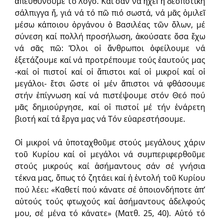
ἀπευθύνουμε τό λόγο. Καί σάν νά ἠχεῖ ἡ δεσποτική
σάλπιγγα ἤ, γιά νά τό πῶ πιό σωστά, νά μᾶς ὁμιλεῖ
μέσω κάποιου ὀργάνου ὁ Βασιλέας τῶν ὅλων, μέ
σύνεση καί πολλή προσήλωση, ἀκούσατε ὅσα ἔχω
νά σᾶς πῶ: Ὅλοι οἱ ἄνθρωποι ὀφείλουμε νά
ἐξετάζουμε καί νά προτρέπουμε τούς ἑαυτούς μας
-καί οἱ πιστοί καί οἱ ἄπιστοι καί οἱ μικροί καί οἱ
μεγάλοι- ἔτσι ὥστε οἱ μέν ἄπιστοι νά φθάσουμε
στήν ἐπίγνωση καί νά πιστέψουμε στόν Θεό πού
μᾶς δημιούργησε, καί οἱ πιστοί μέ τήν ἐνάρετη
βιοτή καί τά ἔργα μας νά Τόν εὐαρεστήσουμε.
Οἱ μικροί νά ὑποταχθοῦμε στούς μεγάλους χάριν
τοῦ Κυρίου καί οἱ μεγάλοι νά συμπεριφερθοῦμε
στούς μικρούς καί ἀσήμαντους σάν σέ γνήσια
τέκνα μας, ὅπως τό ζητάει καί ἡ ἐντολή τοῦ Κυρίου
πού λέει: «Καθετί πού κάνατε σέ ὁποιονδήποτε ἀπ’
αὐτούς τούς φτωχούς καί ἀσήμαντους ἀδελφούς
μου, σέ μένα τό κάνατε» (Ματθ. 25, 40). Αὐτό τό