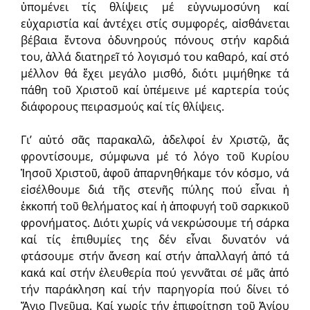
ὑπομένει τίς θλίψεις μέ εὐγνωμοσύνη καί
εὐχαριστία καί ἀντέχει στίς συμφορές, αἰσθάνεται
βέβαια ἔντονα ὀδυνηρούς πόνους στήν καρδιά
του, ἀλλά διατηρεῖ τό λογισμό του καθαρό, καί στό
μέλλον θά ἔχει μεγάλο μισθό, διότι μιμήθηκε τά
πάθη τοῦ Χριστοῦ καί ὑπέμεινε μέ καρτερία τούς
διάφορους πειρασμούς καί τίς θλίψεις.
Γι’ αὐτό σᾶς παρακαλῶ, ἀδελφοί ἐν Χριστῷ, ἄς
φροντίσουμε, σύμφωνα μέ τό λόγο τοῦ Κυρίου
Ἰησοῦ Χριστοῦ, ἀφοῦ ἀπαρνηθήκαμε τόν κόσμο, νά
εἰσέλθουμε διά τῆς στενῆς πύλης πού εἶναι ἡ
ἐκκοπή τοῦ θελήματος καί ἡ ἀποφυγή τοῦ σαρκικοῦ
φρονήματος. Διότι χωρίς νά νεκρώσουμε τή σάρκα
καί τίς ἐπιθυμίες της δέν εἶναι δυνατόν νά
φτάσουμε στήν ἄνεση καί στήν ἀπαλλαγή ἀπό τά
κακά καί στήν ἐλευθερία πού γεννᾶται σέ μᾶς ἀπό
τήν παράκληση καί τήν παρηγορία πού δίνει τό
Ἅγιο Πνεῦμα. Καί χωρίς τήν ἐπιφοίτηση τοῦ Ἁγίου