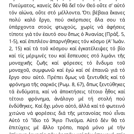
Πνεύματος, κανείς δέν θά δεῖ τόν Θεό οὔτε σ’ αὐτό
τόν αἰώνα, οὔτε στό μέλλοντα. Ὅτι βέβαια ἔκανες
πολύ καλό ἔργο, πού σκόρπισες ὅλα σου τά
ὑπάρχοντα στούς φτωχούς, χωρίς νά ἀφήσεις
τίποτε γιά τόν ἑαυτό σου ὅπως ὁ Ἀνανίας (Πράξ. 5,
1-5), καί ἐπιπλέον ἀπαρνήθηκες τόν κόσμο (Α’ Ἰωάν.
2, 15) καί τά τοῦ κόσμου καί ἐγκατέλειψες τό βίο
καί τίς μέριμνές του καί ἔσπευσες στό λιμάνι τῆς
μοναχικῆς ζωῆς καί φόρεσες τό ἔνδυμα τοῦ
μοναχοῦ, συμφωνῶ καί ἐγώ καί σέ ἐπαινῶ γιά τό
ἔργο σου αὐτό. Πρέπει ὅμως νά ξεντυθεῖς καί τό
φρόνημα τῆς σαρκός (Ρωμ. 8, 67), ὅπως ξεντύθηκες
τά ἐνδύματα, καί νά ἀποκτήσεις τέτοιο ἦθος καί
τέτοιο φρόνημα, ἀνάλογο μέ τή στολή πού
ἐνδύθηκες. Καί ὄχι μόνο αὐτό, ἀλλά καί τό φωτεινό
χιτώνα νά φορέσεις διά τῆς μετανοίας πού εἶναι
Αὐτό τό Ἴδιο τό Ἅγιο Πνεῦμα. Αὐτό δέν θά τό
ἐπιτύχεις μέ ἄλλο τρόπο, παρά μόνο μέ τήν