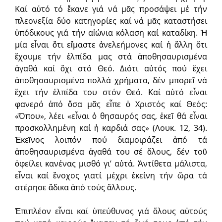
Καί αὐτό τό ἔκανε γιά νά μᾶς προσάψει μέ τήν
πλεονεξία δύο κατηγορίες καί νά μᾶς καταστήσει
ὑπόδικους γιά τήν αἰώνια κόλαση καί καταδίκη. Ἡ
μία εἶναι ὅτι εἴμαστε ἀνελεήμονες καί ἡ ἄλλη ὅτι
ἔχουμε τήν ἐλπίδα μας στά ἀποθησαυρισμένα
ἀγαθά καί ὄχι στό Θεό. Διότι αὐτός πού ἔχει
ἀποθησαυρισμένα πολλά χρήματα, δέν μπορεῖ νά
ἔχει τήν ἐλπίδα του στόν Θεό. Καί αὐτό εἶναι
φανερό ἀπό ὅσα μᾶς εἶπε ὁ Χριστός καί Θεός:
«Ὅπου», λέει «εἶναι ὁ θησαυρός σας, ἐκεῖ θά εἶναι
προσκολλημένη καί ἡ καρδιά σας» (Λουκ. 12, 34).
Ἐκεῖνος λοιπόν πού διαμοιράζει ἀπό τά
ἀποθησαυρισμένα ἀγαθά του σέ ὅλους, δέν τοῦ
ὀφείλει κανένας μισθό γι’ αὐτά. Ἀντίθετα μάλιστα,
εἶναι καί ἔνοχος γιατί μέχρι ἐκείνη τήν ὥρα τά
στέρησε ἄδικα ἀπό τούς ἄλλους.
Ἐπιπλέον εἶναι καί ὑπεύθυνος γιά ὅλους αὐτούς