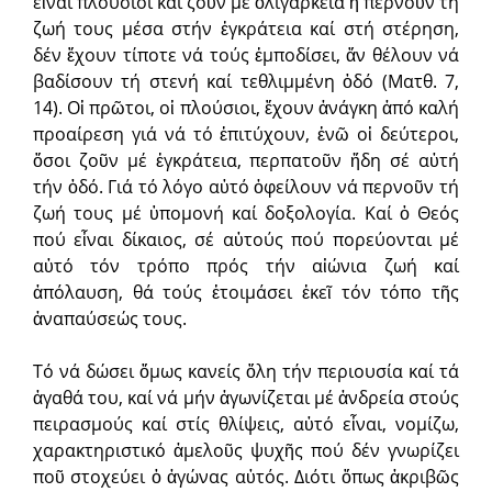
εἶναι πλούσιοι καί ζοῦν μέ ὀλιγάρκεια ἤ περνοῦν τή
ζωή τους μέσα στήν ἐγκράτεια καί στή στέρηση,
δέν ἔχουν τίποτε νά τούς ἐμποδίσει, ἄν θέλουν νά
βαδίσουν τή στενή καί τεθλιμμένη ὁδό (Ματθ. 7,
14). Οἱ πρῶτοι, οἱ πλούσιοι, ἔχουν ἀνάγκη ἀπό καλή
προαίρεση γιά νά τό ἐπιτύχουν, ἐνῶ οἱ δεύτεροι,
ὅσοι ζοῦν μέ ἐγκράτεια, περπατοῦν ἤδη σέ αὐτή
τήν ὁδό. Γιά τό λόγο αὐτό ὀφείλουν νά περνοῦν τή
ζωή τους μέ ὑπομονή καί δοξολογία. Καί ὁ Θεός
πού εἶναι δίκαιος, σέ αὐτούς πού πορεύονται μέ
αὐτό τόν τρόπο πρός τήν αἰώνια ζωή καί
ἀπόλαυση, θά τούς ἑτοιμάσει ἐκεῖ τόν τόπο τῆς
ἀναπαύσεώς τους.
Τό νά δώσει ὅμως κανείς ὅλη τήν περιουσία καί τά
ἀγαθά του, καί νά μήν ἀγωνίζεται μέ ἀνδρεία στούς
πειρασμούς καί στίς θλίψεις, αὐτό εἶναι, νομίζω,
χαρακτηριστικό ἀμελοῦς ψυχῆς πού δέν γνωρίζει
ποῦ στοχεύει ὁ ἀγώνας αὐτός. Διότι ὅπως ἀκριβῶς