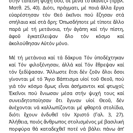
στήν ταπεινή ψυχή σου, σέ μένα τό ἔκανες» (πρβλ.
Ματθ. 25, 40). Διότι, πράγματι, μέ ποιά ἄλλα ἔργα
εὐαρέστησαν τόν Θεό ἐκεῖνοι πού ἔζησαν στά
σπήλαια καί στά ὄρη; Ὁπωσδήποτε μέ τίποτε ἄλλο
παρά μέ τή μετάνοια, τήν ἀγάπη καί τήν πίστη,
ἀφοῦ ἐγκατέλειψαν ὅλο τόν κόσμο καί
ἀκολούθησαν Αὐτόν μόνο.
Μέ τή μετάνοια καί τά δάκρυα Τόν ὑποδέχτηκαν
καί Τόν φιλοξένησαν, ἀλλά καί Τόν ἔθρεψαν καί
τόν ξεδίψασαν. Ἄλλωστε ἔτσι δέν ζοῦν ὅλοι ὅσοι
γίνονται μέ τό Ἅγιο Βάπτισμα υἱοί τοῦ Θεοῦ, πού
γιά τόν κόσμο ὅμως εἶναι ἀσήμαντοι καί φτωχοί;
Ἐκεῖνοι πού ἔνιωσαν μέσα στήν ψυχή τους καί
συνειδητοποίησαν ὅτι ἔγιναν υἱοί Θεοῦ, δέν
ἀνέχονται νά καλλωπίζονται μέ φθαρτά στολίδια,
διότι ἔχουν ἐνδυθεῖ τόν Χριστό (Γαλ. 3, 27).
Ἀλήθεια, ποιός ἄνθρωπος στολισμένος μέ βασιλική
πορφύρα θά καταδεχθεῖ ποτέ νά βάλει πάνω ἀπ’