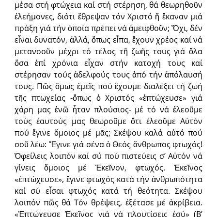
μέσα στή φτώχεια καί στή στέρηση, θά θεωρηθοῦν
ἐλεήμονες, διότι ἔθρεψαν τόν Χριστό ἤ ἔκαναν μιά
πράξη γιά τήν ὁποία πρέπει νά ἀμειφθοῦν; Ὄχι, δέν
εἶναι δυνατόν, ἀλλά, ὅπως εἶπα, ἔχουν χρέος καί νά
μετανοοῦν μέχρι τό τέλος τῆ ζωῆς τους γιά ὅλα
ὅσα ἐπί χρόνια εἶχαν στήν κατοχή τους καί
στέρησαν τούς ἀδελφούς τους ἀπό τήν ἀπόλαυσή
τους. Πῶς ὅμως ἐμεῖς πού ἔχουμε διαλέξει τή ζωή
τῆς πτωχείας -ὅπως ὁ Χριστός «ἐπτώχευσε» γιά
χάρη μας ἐνῶ ἦταν πλούσιος- μέ τό νά ἐλεοῦμε
τούς ἑαυτούς μας θεωροῦμε ὅτι ἐλεοῦμε Αὐτόν
πού ἔγινε ὅμοιος μέ μᾶς; Σκέψου καλά αὐτό πού
σοῦ λέω: Ἔγινε γιά σένα ὁ Θεός ἄνθρωπος φτωχός!
Ὀφείλεις λοιπόν καί σύ πού πιστεύεις σ’ Αὐτόν νά
γίνεις ὅμοιος μέ Ἑκεῖνον, φτωχός. Ἐκεῖνος
«ἐπτώχευσε», ἔγινε φτωχός κατά τήν ἀνθρωπότητα
καί σύ εἶσαι φτωχός κατά τή θεότητα. Σκέψου
λοιπόν πῶς θά Τόν θρέψεις, ἐξέτασε μέ ἀκρίβεια.
«Ἐπτώχευσε Ἐκεῖνος γιά νά πλουτίσεις ἐσύ» (Β’