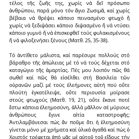
τέλος τῆς ζωῆς της, χωρίς νά δεῖ πρόσωπο
ἀνθρώπου, παρά μόνο τόν ἅγιο Ζωσιμᾶ, καί χωρίς
βέβαια νά θρέψει κάποιο πεινασμένο φτωχό ἤ
χωρίς νά ξεδιψάσει κάποιο διψασμένο ἤ νά ντύσει
κάποιο γυμνό ἤ νά ἐπισκεφθεῖ τούς φυλακισμένους
ἤ νά φιλοξενήσει ξένους (Ματθ. 25, 35-38).
Τό ἀντίθετο μάλιστα, καί παρέσυρε πολλούς στό
βάραθρο τῆς ἀπώλειας μέ τό νά τούς δέχεται στό
καταγώγιο τῆς ἁμαρτίας. Πές μου λοιπόν πῶς θά
σωθεῖ καί πῶς θά εἰσέλθει στή Βασιλεία τῶν
οὐρανῶν μαζί μέ τούς ἐλεήμονες αὐτή πού οὔτε
πλούτη ἐγκατέλειψε, οὔτε περιουσία μοίρασε
στούς φτωχούς (Ματθ. 19, 21), οὔτε ἔκανε ποτέ
ἔστω κάποια ἐλεημοσύνη, ἀλλά μᾶλλον σέ μύριους
ἀνθρώπους ἔγινε αἰτία καταστροφῆς;
Ἀντιλαμβάνεσαι πώς ἄν ποῦμε ὅτι ἡ ἐλεημοσύνη
γίνεται μόνο μέ χρήματα καί ὑλικά ἀγαθά καί πώς ὁ
Χριστός τρέφεται ἀπό μᾶς μέ αὐτοῦ τοῦ εἴδους τήν