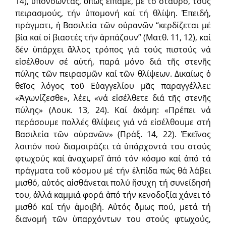
14), ὑπονοώντας, ὅπως εἴπαμε, μέ τό σταυρό, τούς
πειρασμούς, τήν ὑπομονή καί τή θλίψη. Ἐπειδή,
πράγματι, ἡ Βασιλεία τῶν οὐρανῶν “κερδίζεται μέ
βία καί οἱ βιαστές τήν ἁρπάζουν” (Ματθ. 11, 12), καί
δέν ὑπάρχει ἄλλος τρόπος γιά τούς πιστούς νά
εἰσέλθουν σέ αὐτή, παρά μόνο διά τῆς στενῆς
πύλης τῶν πειρασμῶν καί τῶν θλίψεων. Δικαίως ὁ
θεῖος λόγος τοῦ Εὐαγγελίου μᾶς παραγγέλλει:
«Ἀγωνίζεσθε», λέει, «νά εἰσέλθετε διά τῆς στενῆς
πύλης» (Λουκ. 13, 24). Καί ἀκόμη: «Πρέπει νά
περάσουμε πολλές θλίψεις γιά νά εἰσέλθουμε στή
Βασιλεία τῶν οὐρανῶν» (Πράξ. 14, 22). Ἐκεῖνος
λοιπόν πού διαμοιράζει τά ὑπάρχοντά του στούς
φτωχούς καί ἀναχωρεῖ ἀπό τόν κόσμο καί ἀπό τά
πράγματα τοῦ κόσμου μέ τήν ἐλπίδα πώς θά λάβει
μισθό, αὐτός αἰσθάνεται πολύ ἥσυχη τή συνείδησή
του, ἀλλά καμμιά φορά ἀπό τήν κενοδοξία χάνει τό
μισθό καί τήν ἀμοιβή. Αὐτός ὅμως πού, μετά τή
διανομή τῶν ὑπαρχόντων του στούς φτωχούς,