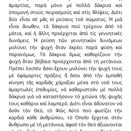
ἁμαρτίας, παρά μόνο μέ πολλά δάκρυα καί
ὑπομονή στούς πειρασμούς καί στίς θλίψεις. Διότι
δύο εἶναι σέ μᾶς οἱ ρεύσεις τοῦ σώματος. Ἡ μιά
εἶναι ἄνωθεν, τά δάκρυα πού τρέχουν ἀπό τά
μάτια, καί ἡ ἄλλη προέρχεται ἀπό τίς γεννητικές
δυνάμεις. Ἡ ρεύση τῶν γεννητικῶν δυνάμεων
μολύνει τήν ψυχή ὅταν ἐκρέει παρά φύση καί
παρανόμως. Τά δάκρυα ὅμως καθαρίζουν τήν
ψυχή ὅταν βέβαια προέρχονται ἀπό τή μετάνοια.
Πρέπει λοιπόν ὅσοι ἔχουν μολύνει τήν ψυχή τους
μέ ἐφάμαρτες πράξεις ἤ ὅσοι ἀπό τήν ἐμπαθή
κίνηση τῆς καρδιᾶς χάραξαν μέσα στό νοῦ τους
ἁμαρτωλές ἐπιθυμίες, νά καθαριστοῦν μέ πολλά
δάκρυα γιά νά καταστήσουν τό χιτώνα τῆς ψυχῆς
τους καθάριο καί λαμπερό. Διότι εἶναι ἀδύνατον νά
δοῦν τόν Θεό, τό Φῶς Αὐτό πού φωτίζει τήν
καρδιά κάθε ἀνθρώπου, τό Ὁποῖο ἔρχεται στόν
ἄνθρωπο μέ τή μετάνοια, ἀφοῦ τόν Θεό ἀξιώνονται