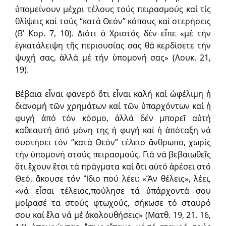
ὑπομείνουν μέχρι τέλους τούς πειρασμούς καί τίς
θλίψεις καί τούς “κατά Θεόν” κόπους καί στερήσεις
(Β’ Κορ. 7, 10). Διότι ὁ Χριστός δέν εἶπε «μέ τήν
ἐγκατάλειψη τῆς περιουσίας σας θά κερδίσετε τήν
ψυχή σας, ἀλλά μέ τήν ὑπομονή σας» (Λουκ. 21,
19).
Βέβαια εἶναι φανερό ὅτι εἶναι καλή καί ὠφέλιμη ἡ
διανομή τῶν χρημάτων καί τῶν ὑπαρχόντων καί ἡ
φυγή ἀπό τόν κόσμο, ἀλλά δέν μπορεῖ αὐτή
καθεαυτή ἀπό μόνη της ἡ φυγή καί ἡ ἀπόταξη νά
συστήσει τόν “κατά Θεόν” τέλειο ἄνθρωπο, χωρίς
τήν ὑπομονή στούς πειρασμούς. Γιά νά βεβαιωθεῖς
ὅτι ἔχουν ἔτσι τά πράγματα καί ὅτι αὐτό ἀρέσει στό
Θεό, ἄκουσε τόν Ἴδιο πού λέει: «Ἄν θέλεις», λέει,
«νά εἶσαι τέλειος,πούλησε τά ὑπάρχοντά σου
μοίρασέ τα στούς φτωχούς, σήκωσε τό σταυρό
σου καί ἔλα νά μέ ἀκολουθήσεις» (Ματθ. 19, 21. 16,