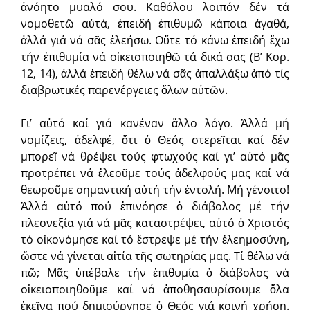
ἀνόητο μυαλό σου. Καθόλου λοιπόν δέν τά
νομοθετῶ αὐτά, ἐπειδή ἐπιθυμῶ κάποια ἀγαθά,
ἀλλά γιά νά σᾶς ἐλεήσω. Οὔτε τό κάνω ἐπειδή ἔχω
τήν ἐπιθυμία νά οἰκειοποιηθῶ τά δικά σας (Β’ Κορ.
12, 14), ἀλλά ἐπειδή θέλω νά σᾶς ἀπαλλάξω ἀπό τίς
διαβρωτικές παρενέργειες ὅλων αὐτῶν.
Γι’ αὐτό καί γιά κανέναν ἄλλο λόγο. Ἀλλά μή
νομίζεις, ἀδελφέ, ὅτι ὁ Θεός στερεῖται καί δέν
μπορεῖ νά θρέψει τούς φτωχούς καί γι’ αὐτό μᾶς
προτρέπει νά ἐλεοῦμε τούς ἀδελφούς μας καί νά
θεωροῦμε σημαντική αὐτή τήν ἐντολή. Μή γένοιτο!
Ἀλλά αὐτό πού ἐπινόησε ὁ διάβολος μέ τήν
πλεονεξία γιά νά μᾶς καταστρέψει, αὐτό ὁ Χριστός
τό οἰκονόμησε καί τό ἔστρεψε μέ τήν ἐλεημοσύνη,
ὥστε νά γίνεται αἰτία τῆς σωτηρίας μας. Τί θέλω νά
πῶ; Μᾶς ὑπέβαλε τήν ἐπιθυμία ὁ διάβολος νά
οἰκειοποιηθοῦμε καί νά ἀποθησαυρίσουμε ὅλα
ἐκεῖνα πού δημιούργησε ὁ Θεός γιά κοινή χρήση.