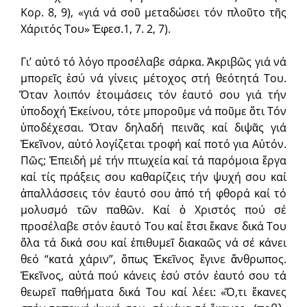
Κορ. 8, 9), «γιά νά σοῦ μεταδώσει τόν πλοῦτο τῆς
Χάριτός Του» Ἐφεσ.1, 7. 2, 7).
Γι’ αὐτό τό λόγο προσέλαβε σάρκα. Ἀκριβῶς γιά νά
μπορεῖς ἐσύ νά γίνεις μέτοχος στή θεότητά Του.
Ὅταν λοιπόν ἑτοιμάσεις τόν ἑαυτό σου γιά τήν
ὑποδοχή Ἐκείνου, τότε μποροῦμε νά ποῦμε ὅτι Τόν
ὑποδέχεσαι. Ὅταν δηλαδή πεινᾶς καί διψᾶς γιά
Ἐκεῖνον, αὐτό λογίζεται τροφή καί ποτό για Αὐτόν.
Πῶς; Ἐπειδή μέ τήν πτωχεία καί τά παρόμοια ἔργα
καί τίς πράξεις σου καθαρίζεις τήν ψυχή σου καί
ἀπαλλάσσεις τόν ἑαυτό σου ἀπό τή φθορά καί τό
μολυσμό τῶν παθῶν. Καί ὁ Χριστός πού σέ
προσέλαβε στόν ἑαυτό Του καί ἔτσι ἔκανε δικά Του
ὅλα τά δικά σου καί ἐπιθυμεῖ διακαῶς νά σέ κάνει
θεό “κατά χάριν”, ὅπως Ἐκεῖνος ἔγινε ἄνθρωπος.
Ἐκεῖνος, αὐτά πού κάνεις ἐσύ στόν ἑαυτό σου τά
θεωρεῖ παθήματα δικά Του καί λέει: «Ὅ,τι ἔκανες