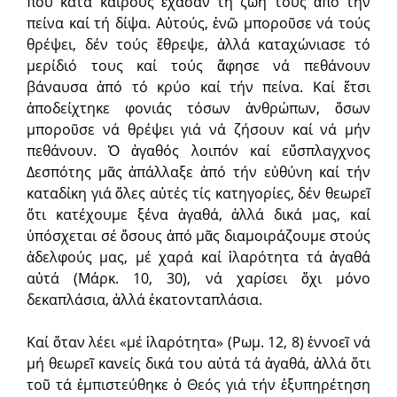
πού κατά καιρούς ἔχασαν τή ζωή τους ἀπό τήν
πείνα καί τή δίψα. Αὐτούς, ἐνῶ μποροῦσε νά τούς
θρέψει, δέν τούς ἔθρεψε, ἀλλά καταχώνιασε τό
μερίδιό τους καί τούς ἄφησε νά πεθάνουν
βάναυσα ἀπό τό κρύο καί τήν πείνα. Καί ἔτσι
ἀποδείχτηκε φονιάς τόσων ἀνθρώπων, ὅσων
μποροῦσε νά θρέψει γιά νά ζήσουν καί νά μήν
πεθάνουν. Ὁ ἀγαθός λοιπόν καί εὔσπλαγχνος
Δεσπότης μᾶς ἀπάλλαξε ἀπό τήν εὐθύνη καί τήν
καταδίκη γιά ὅλες αὐτές τίς κατηγορίες, δέν θεωρεῖ
ὅτι κατέχουμε ξένα ἀγαθά, ἀλλά δικά μας, καί
ὑπόσχεται σέ ὅσους ἀπό μᾶς διαμοιράζουμε στούς
ἀδελφούς μας, μέ χαρά καί ἱλαρότητα τά ἀγαθά
αὐτά (Μάρκ. 10, 30), νά χαρίσει ὄχι μόνο
δεκαπλάσια, ἀλλά ἑκατονταπλάσια.
Καί ὅταν λέει «μέ ἱλαρότητα» (Ρωμ. 12, 8) ἐννοεῖ νά
μή θεωρεῖ κανείς δικά του αὐτά τά ἀγαθά, ἀλλά ὅτι
τοῦ τά ἐμπιστεύθηκε ὁ Θεός γιά τήν ἐξυπηρέτηση