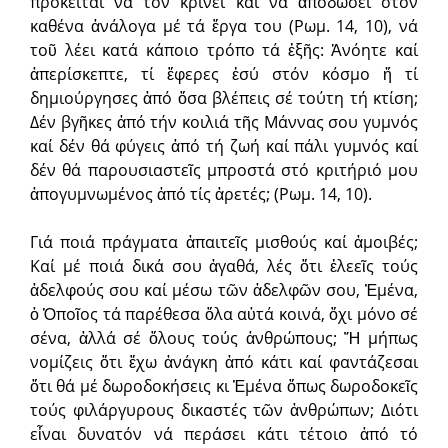
πρόκειται νά τόν κρίνει καί νά ἀποδώσει στόν
καθένα ἀνάλογα μέ τά ἔργα του (Ρωμ. 14, 10), νά
τοῦ λέει κατά κάποιο τρόπο τά ἑξῆς: Ἀνόητε καί
ἀπερίσκεπτε, τί ἔφερες ἐσύ στόν κόσμο ἤ τί
δημιούργησες ἀπό ὅσα βλέπεις σέ τούτη τή κτίση;
Δέν βγῆκες ἀπό τήν κοιλιά τῆς Μάννας σου γυμνός
καί δέν θά φύγεις ἀπό τή ζωή καί πάλι γυμνός καί
δέν θά παρουσιαστεῖς μπροστά στό κριτήριό μου
ἀπογυμνωμένος ἀπό τίς ἀρετές; (Ρωμ. 14, 10).
Γιά ποιά πράγματα ἀπαιτεῖς μισθούς καί ἀμοιβές;
Καί μέ ποιά δικά σου ἀγαθά, λές ὅτι ἐλεεῖς τούς
ἀδελφούς σου καί μέσω τῶν ἀδελφῶν σου, Ἐμένα,
ὁ Ὁποῖος τά παρέθεσα ὅλα αὐτά κοινά, ὄχι μόνο σέ
σένα, ἀλλά σέ ὅλους τούς ἀνθρώπους; Ἤ μήπως
νομίζεις ὅτι ἔχω ἀνάγκη ἀπό κάτι καί φαντάζεσαι
ὅτι θά μέ δωροδοκήσεις κι Ἐμένα ὅπως δωροδοκεῖς
τούς φιλάργυρους δικαστές τῶν ἀνθρώπων; Διότι
εἶναι δυνατόν νά περάσει κάτι τέτοιο ἀπό τό