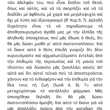
τῶν ἀδελφῶν του, πού εἶναι δοῦλοι τοῦ Θεοῦ,
ὅπως καί αὐτός, καί νά τά σκορπίζει καί νά τά
διαδίδει μέ ἀφθονία, μέ χαρά καί μεγαλοψυχία καί
ὄχι μέ λύπη καί ἐξαναγκασμό (Β’ Κορ.9, 7). Δηλαδή
ἱλαρότητα εἶναι τό νά παραδώσουμε τά
ἀποθησαυρισμένα ἀγαθά μας μέ τήν ἐλπίδα τῆς
ἀληθινῆς ὑποσχέσεως πού μᾶς ἔδωσε ὁ Θεός, ὅτι
θά μᾶς δώσει μισθό γι’ αὐτό ἑκατονταπλάσιο. Καί
τό ἔκανε αὐτό ὁ Θεός ἐπειδή γνώριζε ὅτι ὅλοι
κυριευόμαστε καί αἰχμαλωτιζόμαστε ἐντελῶς ἀπό
τήν ἐπιθυμία τῆς περιουσίας καί τή μανία τοῦ
πλούτου καί δύσκολα μᾶς ξεκολλάει κανείς ἀπ’
αὐτά καί ὅτι αὐτοί τελικά πού τά ἀποστεροῦνται
χάνουν καί τό ἐνδιαφέρον καί τήν ἐπιθυμία γιά τήν
ἴδια τους τή ζωή (Ἰωνᾶ 4, 8). Γι‹ αὐτό
μεταχειρίστηκε τό κατάλληλο φάρμακο. Μᾶς
ὑποσχέθηκε δηλαδή ὅτι θά μᾶς δώσει
ἑκατονταπλάσια ἀμοιβή. Καί αὐτό τό ἔκανε γιά νά
μᾶς ἀπαλλάξει πρῶτα ἀπό τήν καταδίκη τῆς