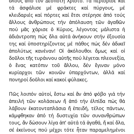
ὅλους ἀπό τόν Δεσπότη Χριστό. Τά περιόρισε καί
τά ἀσφάλισε μέ φράκτες καί πύργους, μέ
κλειδαριές καί πόρτες καί ἔτσι στέρησε ἀπό τούς
ἄλλους ἀνθρώπους τήν ἀπόλαυση τῶν ἀγαθῶν
πού μᾶς χάρισε ὁ Κύριος, λέγοντας μάλιστα ἡ
ἀδιάντροπη πώς ὅλα αὐτά ἀνήκουν στήν ἐξουσία
της καί ὑποστηρίζοντας μέ πάθος πώς δέν ἀδικεῖ
ἀπολύτως κανέναν! Οἱ ἀκόλουθοι ὅμως καί οἱ
δοῦλοι τῆς τυράννου αὐτῆς πού λέγεται πλεονεξία,
ὁ ἕνας κατόπιν τοῦ ἄλλου, δέν ἔγιναν μόνο
κυρίαρχοι τῶν κοινῶν ὑπαρχόντων, ἀλλά καί
πονηροί δοῦλοι καί κακοί φύλακες.
Πῶς λοιπόν αὐτοί, ἔστω καί ἄν ἀπό φόβο γιά τήν
ἀπειλή τῶν κολάσεων ἤ ἀπό τήν ἐλπίδα πώς θά
λάβουν ἑκατονταπλάσια ἤ ἐπειδή, τέλος πάντων,
κάμφθηκαν ἀπό τή δυστυχία τῶν συνανθρώπων
τους, ἄν δώσουν λίγα ἀπ’ αὐτά τά ἀγαθά, ἤ καί ὅλα,
σέ ἐκείνους πού μέχρι τότε ἦταν παραμελημένοι