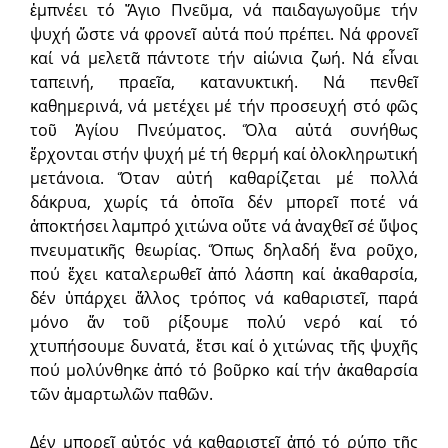
ἐμπνέει τό Ἅγιο Πνεῦμα, νά παιδαγωγοῦμε τήν
ψυχή ὥστε νά φρονεῖ αὐτά πού πρέπει. Νά φρονεῖ
καί νά μελετᾶ πάντοτε τήν αἰώνια ζωή. Νά εἶναι
ταπεινή, πραεῖα, κατανυκτική. Νά πενθεῖ
καθημερινά, νά μετέχει μέ τήν προσευχή στό φῶς
τοῦ Ἁγίου Πνεύματος. Ὅλα αὐτά συνήθως
ἔρχονται στήν ψυχή μέ τή θερμή καί ὁλοκληρωτική
μετάνοια. Ὅταν αὐτή καθαρίζεται μέ πολλά
δάκρυα, χωρίς τά ὁποῖα δέν μπορεῖ ποτέ νά
ἀποκτήσει λαμπρό χιτώνα οὔτε νά ἀναχθεῖ σέ ὕψος
πνευματικῆς θεωρίας. Ὅπως δηλαδή ἕνα ροῦχο,
πού ἔχει καταλερωθεῖ ἀπό λάσπη καί ἀκαθαρσία,
δέν ὑπάρχει ἄλλος τρόπος νά καθαριστεῖ, παρά
μόνο ἄν τοῦ ρίξουμε πολύ νερό καί τό
χτυπήσουμε δυνατά, ἔτσι καί ὁ χιτώνας τῆς ψυχῆς
πού μολύνθηκε ἀπό τό βοῦρκο καί τήν ἀκαθαρσία
τῶν ἁμαρτωλῶν παθῶν.
Δέν μπορεῖ αὐτός νά καθαριστεῖ ἀπό τό ρύπο τῆς