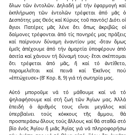
ὅλων τῶν ἐντολῶν. Δηλαδή μέ τήν ἐφαρμογή καί
ἐκπλήρωση τῶν ἐντολῶν τρέφεται ἀπό μᾶς ὁ
Δεσπότης μας Θεός καί Κύριος τοῦ παντός! Διότι οἱ
ἅγιοι Πατέρες μᾶς λένε ὅτι ὅπως ἀκριβῶς οἱ
δαίμονες τρέφονται ἀπό τίς πονηρές μας πράξεις
καί παίρνουν δύναμη ἐναντίον μας -ὅταν ὅμως
ἐμεῖς ἀπέχουμε ἀπό τήν ἁμαρτία ὑποφέρουν ἀπό
ἀσιτία καί χάνουν τή δύναμή τους- ἔτσι σκέπτομαι
ὅτι τρέφεται ἀπό μᾶς, ἤ καί τό ἀντίθετο,
παραμελεῖται καί πεινᾶ καί Ἐκεῖνος πού
«ἐπτώχευσε» (Β’ Κορ. 8, 9) γιά τή σωτηρία μας.
Αὐτό μποροῦμε νά τό μάθουμε καί νά τό
ψηλαφήσουμε καί στή ζωή τῶν Ἁγίων μας. Ἀλλά
ἐπειδή ὁ ἀριθμός τους εἶναι μεγάλος καί
ὑπερβαίνει τούς κόκκους τῆς ἄμμου, θά
προσπεράσω ὅλους τούς ἄλλους καί θά σταθῶ στό
βίο ἑνός Ἁγίου ἤ μιᾶς Ἁγίας γιά νά πληροφορήσω