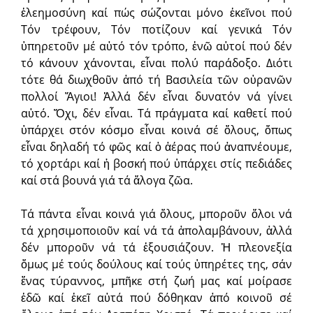
ἐλεημοσύνη καί πώς σώζονται μόνο ἐκεῖνοι πού
Τόν τρέφουν, Τόν ποτίζουν καί γενικά Τόν
ὑπηρετοῦν μέ αὐτό τόν τρόπο, ἐνῶ αὐτοί πού δέν
τό κάνουν χάνονται, εἶναι πολύ παράδοξο. Διότι
τότε θά διωχθοῦν ἀπό τή Βασιλεία τῶν οὐρανῶν
πολλοί Ἅγιοι! Ἀλλά δέν εἶναι δυνατόν νά γίνει
αὐτό. Ὄχι, δέν εἶναι. Τά πράγματα καί καθετί πού
ὑπάρχει στόν κόσμο εἶναι κοινά σέ ὅλους, ὅπως
εἶναι δηλαδή τό φῶς καί ὁ ἀέρας πού ἀναπνέουμε,
τό χορτάρι καί ἡ βοσκή πού ὑπάρχει στίς πεδιάδες
καί στά βουνά γιά τά ἄλογα ζῶα.
Τά πάντα εἶναι κοινά γιά ὅλους, μποροῦν ὅλοι νά
τά χρησιμοποιοῦν καί νά τά ἀπολαμβάνουν, ἀλλά
δέν μποροῦν νά τά ἐξουσιάζουν. Ἡ πλεονεξία
ὅμως μέ τούς δούλους καί τούς ὑπηρέτες της, σάν
ἕνας τύραννος, μπῆκε στή ζωή μας καί μοίρασε
ἐδῶ καί ἐκεῖ αὐτά πού δόθηκαν ἀπό κοινοῦ σέ