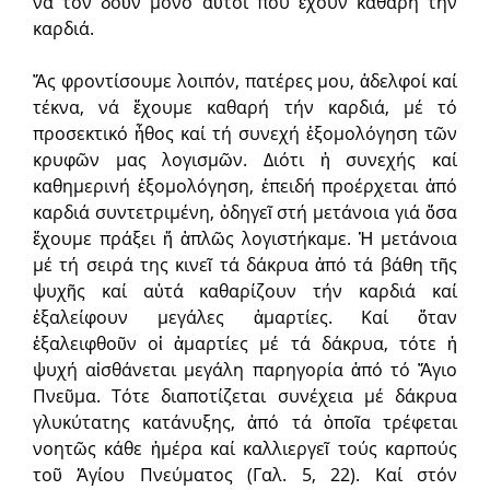
νά τόν δοῦν μόνο αὐτοί πού ἔχουν καθαρή τήν
καρδιά.
Ἄς φροντίσουμε λοιπόν, πατέρες μου, ἀδελφοί καί
τέκνα, νά ἔχουμε καθαρή τήν καρδιά, μέ τό
προσεκτικό ἦθος καί τή συνεχή ἐξομολόγηση τῶν
κρυφῶν μας λογισμῶν. Διότι ἡ συνεχής καί
καθημερινή ἐξομολόγηση, ἐπειδή προέρχεται ἀπό
καρδιά συντετριμένη, ὁδηγεῖ στή μετάνοια γιά ὅσα
ἔχουμε πράξει ἤ ἁπλῶς λογιστήκαμε. Ἡ μετάνοια
μέ τή σειρά της κινεῖ τά δάκρυα ἀπό τά βάθη τῆς
ψυχῆς καί αὐτά καθαρίζουν τήν καρδιά καί
ἐξαλείφουν μεγάλες ἁμαρτίες. Καί ὅταν
ἐξαλειφθοῦν οἱ ἁμαρτίες μέ τά δάκρυα, τότε ἡ
ψυχή αἰσθάνεται μεγάλη παρηγορία ἀπό τό Ἅγιο
Πνεῦμα. Τότε διαποτίζεται συνέχεια μέ δάκρυα
γλυκύτατης κατάνυξης, ἀπό τά ὁποῖα τρέφεται
νοητῶς κάθε ἡμέρα καί καλλιεργεῖ τούς καρπούς
τοῦ Ἁγίου Πνεύματος (Γαλ. 5, 22). Καί στόν