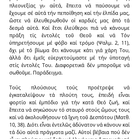
πλεονεξίας γι‹ αὐτά, ἔπειτα νά παύσουμε νά
ἔχουμε σέ αὐτά τήν πεποίθηση καί τήν ἐλπίδα μας,
ὥστε νά ἐλευθερωθοῦν οἱ καρδιές μας ἀπό τά
δεσμά αὐτά. Καί ἔτσι ἐλεύθεροι πιά νά κάνουμε
πράξη τίς ἐντολές τοῦ Θεοῦ καί νά Τόν
ὑπηρετήσουμε μέ φόβο καί τρόμο (Ψαλμ. 2, 11),
ὄχι μέ τό βίωμα ὅτι κάνουμε κάτι γιά χάρη Του,
ἀλλά ὅτι ἐμεῖς εὐεργετούμαστε μέ τήν ὑποταγή
στίς ἐντολές Του. Διαφορετικά δέν μποροῦμε νά
σωθοῦμε. Παράδειγμα.
Τούς πλούσιους τούς προέτρεψε νά
ἐγκαταλείψουν τά πλούτη τους, ἐπειδή εἶναι
φορτίο καί ἐμπόδιο γιά τήν κατά Θεό ζωή, καί
ἔπειτα νά σηκώσουν τό σταυρό στούς ὤμους τους
καί νά ἀκολουθήσουν τά ἴχνη τοῦ Δεσπότου (Ματθ.
10, 38). Διότι εἶναι ἐντελῶς ἀδύνατον νά κάνουν καί
τά δύο αὐτά πράγματα μαζί. Αὐτοί βέβαια πού δέν