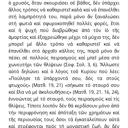
ὁ χρυσός, ὅταν σκουριάσει σέ βάθος, δέν ὑπάρχει
ἄλλος τρόπος νά καθαριστεῖ καλά καί νά ἐπανέλθει
στή λαμπρότητά του, παρά μόνο ἄν ξαναλιώσει
στή φωτιά καί σφυροκοπηθεῖ πολλές φορές, ἔτσι
καί ἡ ψυχή πού διαβρώθηκε ἀπό τόν ἰό τῆς
ἁμαρτίας καί ἐξαχρειώθηκε μέχρι τά μύχια της, δέν
μπορεῖ μέ ἄλλο τρόπο νά καθαριστεῖ καί νά
ἐπανέλθει στό ἀρχαῖο κάλλος της, παρά μόνο ἄν
πέσει σέ πολλούς πειρασμούς καί μπεῖ μέσα στό
χωνευτήρι τῶν θλίψεων (Σοφ. Σολ. 3, 6). Ἄλλωστε
αὐτό δηλώνει καί ὁ λόγος τοῦ Κυρίου πού λέει:
«Πούλησε τά ὑπάρχοντά σου, δός τα στούς
φτωχούς» (Ματθ. 19, 21) «σήκωσε τό σταυρό σου
καί ἔλα νά μέ ἀκολουθήσεις» (Ματθ. 19, 21. 16, 24),
ἐννοώντας μέ τό σταυρό, τούς πειρασμούς καί τίς
θλίψεις. Τίποτε λοιπόν δέν θά κερδίσουν μόνο ἀπό
τήν περιφρόνηση καί ἀπόταξη τῶν χρημάτων καί
τῆς περιουσίας τους ὅσοι τά ἐγκαταλείπουν αὐτά
καί στρέφονται πρός τή μοναστική ζωή, ἄν δέν