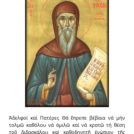
Ἀδελφοί καί Πατέρες Θά ἔπρεπε βέβαια νά μήν
τολμῶ καθόλου νά ὁμιλῶ καί νά κρατῶ τή θέση
τοῦ διδασκάλου καί καθοδηγητῆ ἐνώπιον τῆς