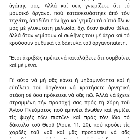
ἀγάπης σας. Ἀλλά καί σεῖς γνωρίζετε ὅτι τό
μουσικό ὄργανο, πού κατασκευάστηκε ἀπό τόν
τεχνίτη, ἀποδίδει τόν ἦχο καί γεμίζει τά αὐτιά ὅλων
μας μέ γλυκύτατη μελωδία, ὄχι ὅταν ἐκεῖνο θέλει,
ἀλλά ὅταν γεμίσουν οἱ σωλῆνες του μέ ἀέρα καί τό
κρούσουν ρυθμικά τά δάκτυλα τοῦ ὀργανοπαίκτη.
Ἔτσι ἀκριβῶς πρέπει νά καταλάβετε ὅτι συμβαίνει
καί μέ μένα.
Γι’ αὐτό νά μή σᾶς κάνει ἡ μηδαμινότητα καί ἡ
εὐτέλεια τοῦ ὀργάνου νά κρατήσετε ἀρνητική
στάση σέ ὅσα πρόκειται νά σᾶς πῶ. Ἀλλά νά ἔχετε
στραμμένη τήν προσοχή σας πρός τή Χάρη τοῦ
Ἁγίου Πνεύματος πού ἐμπνέει ἄνωθεν καί γεμίζει
τίς ψυχές τῶν πιστῶν· καί πρός τόν ἴδιο τό
δάκτυλο τοῦ Θεοῦ (Λουκ. 11, 20), πού κρούει τίς
χορδές τοῦ νοῦ καί μᾶς προτρέπει νά σᾶς