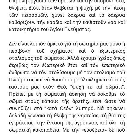
ἐπίμονη ἐργασία τῶν ἀρετῶν καί τήν ὑπομονή στίς
θλίψεις. Διότι ὅταν θλίβεται ἡ ψυχή, μέ τήν πίεση
τῶν πειρασμῶν, χύνει δάκρυα καί τά δάκρυα
καθαρίζουν τήν καρδιά καί τήν καθιστοῦν ναό καί
κατοικητήριο τοῦ Ἁγίου Πνεύματος.
Δέν εἶναι λοιπόν ἀρκετό γιά τή σωτηρία μας μόνο ἡ
περιβολή τοῦ σχήματος καί ὁ ἐξωτερικός
στολισμός τοῦ σώματος. Ἀλλά ἔχουμε χρέος ὅπως
ἀκριβῶς τόν ἐξωτερικό ἔτσι καί τόν ἐσωτερικό
ἄνθρωπο νά τόν στολίσουμε μέ τόν στολισμό τοῦ
Πνεύματος καί νά θυσιάσουμε ὁλοκληρωτικά τούς
ἑαυτούς μας στόν Θεό, “ψυχῇ τε καί σώματι”.
Πρέπει μέ τή σωματική ἄσκηση νά ἀσκοῦμε τό
σῶμα στούς κόπους τῆς ἀρετῆς, ἔτσι ὥστε νά
συνηθίζει στά “κατά Θεόν” λυπηρά. Νά σηκώνει
δηλαδή γενναῖα τή θλίψη τῆς νηστείας, τή βία τῆς
ἐγκράτειας, τήν ἔνταση τῆς ἀγρυπνίας καί ὅλη τή
σωματική κακοπάθεια. Μέ τήν «εὐσέβεια» δέ πού