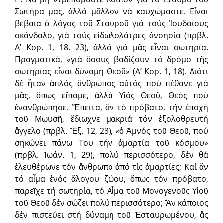
Σωτήρα μας, ἀλλά μᾶλλον νά καυχώμαστε. Εἶναι
βέβαια ὁ λόγος τοῦ Σταυροῦ γιά τούς Ἰουδαίους
σκάνδαλο, γιά τούς εἰδωλολάτρες ἀνοησία (πρβλ.
Α’ Κορ. 1, 18. 23), ἀλλά γιά μᾶς εἶναι σωτηρία.
Πραγματικά, «γιά ὅσους βαδίζουν τό δρόμο τῆς
σωτηρίας εἶναι δύναμη Θεοῦ» (Α’ Κορ. 1, 18). Διότι
δέ ἦταν ἁπλός ἄνθρωπος αὐτός πού πέθανε γιά
μᾶς, ὅπως εἴπαμε, ἀλλά Υἱός Θεοῦ, Θεός πού
ἐνανθρώπησε. Ἔπειτα, ἄν τό πρόβατο, τήν ἐποχή
τοῦ Μωυσῆ, ἔδιωχνε μακριά τόν ἐξολοθρευτή
ἄγγελο (πρβλ. Ἔξ. 12, 23), «ὁ Ἀμνός τοῦ Θεοῦ, πού
σηκώνει πάνω Του τήν ἁμαρτία τοῦ κόσμου»
(πρβλ. Ἰωάν. 1, 29), πολύ περισσότερο, δέν θά
ἐλευθέρωνε τόν ἄνθρωπο ἀπό τίς ἁμαρτίες; Καί ἄν
τό αἷμα ἑνός ἄλογου ζώου, ὅπως τόν πρόβατο,
παρεῖχε τή σωτηρία, τό Αἷμα τοῦ Μονογενοῦς Υἱοῦ
τοῦ Θεοῦ δέν σώζει πολύ περισσότερο; Ἄν κάποιος
δέν πιστεύει στή δύναμη τοῦ Ἐσταυρωμένου, ἄς