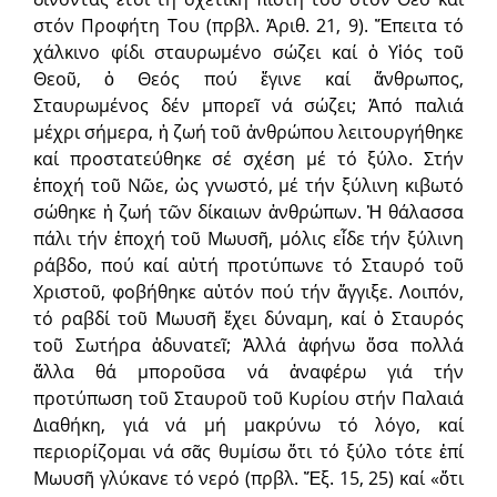
στόν Προφήτη Του (πρβλ. Ἀριθ. 21, 9). Ἔπειτα τό
χάλκινο φίδι σταυρωμένο σώζει καί ὁ Υἱός τοῦ
Θεοῦ, ὁ Θεός πού ἔγινε καί ἄνθρωπος,
Σταυρωμένος δέν μπορεῖ νά σώζει; Ἀπό παλιά
μέχρι σήμερα, ἡ ζωή τοῦ ἀνθρώπου λειτουργήθηκε
καί προστατεύθηκε σέ σχέση μέ τό ξύλο. Στήν
ἐποχή τοῦ Νῶε, ὡς γνωστό, μέ τήν ξύλινη κιβωτό
σώθηκε ἡ ζωή τῶν δίκαιων ἀνθρώπων. Ἡ θάλασσα
πάλι τήν ἐποχή τοῦ Μωυσῆ, μόλις εἶδε τήν ξύλινη
ράβδο, πού καί αὐτή προτύπωνε τό Σταυρό τοῦ
Χριστοῦ, φοβήθηκε αὐτόν πού τήν ἄγγιξε. Λοιπόν,
τό ραβδί τοῦ Μωυσῆ ἔχει δύναμη, καί ὁ Σταυρός
τοῦ Σωτήρα ἀδυνατεῖ; Ἀλλά ἀφήνω ὅσα πολλά
ἄλλα θά μποροῦσα νά ἀναφέρω γιά τήν
προτύπωση τοῦ Σταυροῦ τοῦ Κυρίου στήν Παλαιά
Διαθήκη, γιά νά μή μακρύνω τό λόγο, καί
περιορίζομαι νά σᾶς θυμίσω ὅτι τό ξύλο τότε ἐπί
Μωυσῆ γλύκανε τό νερό (πρβλ. Ἔξ. 15, 25) καί «ὅτι