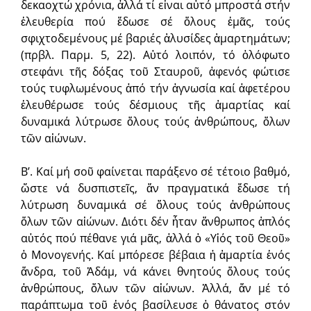
δεκαοχτώ χρόνια, ἀλλά τί εἶναι αὐτό μπροστά στήν
ἐλευθερία πού ἔδωσε σέ ὅλους ἐμᾶς, τούς
σφιχτοδεμένους μέ βαριές ἁλυσίδες ἁμαρτημάτων;
(πρβλ. Παρμ. 5, 22). Αὐτό λοιπόν, τό ὁλόφωτο
στεφάνι τῆς δόξας τοῦ Σταυροῦ, ἀφενός φώτισε
τούς τυφλωμένους ἀπό τήν ἀγνωσία καί ἀφετέρου
ἐλευθέρωσε τούς δέσμιους τῆς ἁμαρτίας καί
δυναμικά λύτρωσε ὅλους τούς ἀνθρώπους, ὅλων
τῶν αἰώνων.
Β’. Καί μή σοῦ φαίνεται παράξενο σέ τέτοιο βαθμό,
ὥστε νά δυσπιστεῖς, ἄν πραγματικά ἔδωσε τή
λύτρωση δυναμικά σέ ὅλους τούς ἀνθρώπους
ὅλων τῶν αἰώνων. Διότι δέν ἦταν ἄνθρωπος ἁπλός
αὐτός πού πέθανε γιά μᾶς, ἀλλά ὁ «Υἱός τοῦ Θεοῦ»
ὁ Μονογενής. Καί μπόρεσε βέβαια ἡ ἁμαρτία ἑνός
ἄνδρα, τοῦ Ἀδάμ, νά κάνει θνητούς ὅλους τούς
ἀνθρώπους, ὅλων τῶν αἰώνων. Ἀλλά, ἄν μέ τό
παράπτωμα τοῦ ἑνός βασίλευσε ὁ θάνατος στόν