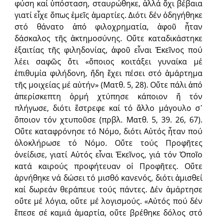
φύση καί ὑπόσταση, σταυρώθηκε, ἀλλά ὄχι βέβαια
γιατί εἶχε ὅπως ἐμεῖς ἁμαρτίες. Διότι δέν ὁδηγήθηκε
στό θάνατο ἀπό φιλοχρηματία, ἀφοῦ ἦταν
δάσκαλος τῆς ἀκτημοσύνης. Οὔτε καταδικάστηκε
ἐξαιτίας τῆς φιληδονίας, ἀφοῦ εἶναι Ἐκεῖνος πού
λέει σαφῶς ὅτι «ὅποιος κοιτάξει γυναίκα μέ
ἐπιθυμία φιλήδονη, ἤδη ἔχει πέσει στό ἁμάρτημα
τῆς μοιχείας μέ αὐτήν» (Ματθ. 5, 28). Οὔτε πάλι ἀπό
ἀπερίσκεπτη ὁρμή χτύπησε κάποιον ἤ τόν
πλήγωσε, διότι ἔστρεφε καί τό ἄλλο μάγουλο σ᾽
ὅποιον τόν χτυποῦσε (πρβλ. Ματθ. 5, 39. 26, 67).
Οὔτε καταφρόνησε τό Νόμο, διότι Αὐτός ἦταν πού
ὁλοκλήρωσε τό Νόμο. Οὔτε τούς Προφῆτες
ὀνείδισε, γιατί Αὐτός εἶναι Ἐκεῖνος, γιά τόν Ὁποῖο
κατά καιρούς προφήτευαν οἱ Προφῆτες. Οὔτε
ἀρνήθηκε νά δώσει τό μισθό κανενός, διότι ἀμισθεί
καί δωρεάν θεράπευε τούς πάντες. Δέν ἁμάρτησε
οὔτε μέ λόγια, οὔτε μέ λογισμούς. «Αὐτός πού δέν
ἔπεσε σέ καμιά ἁμαρτία, οὔτε βρέθηκε δόλος στό