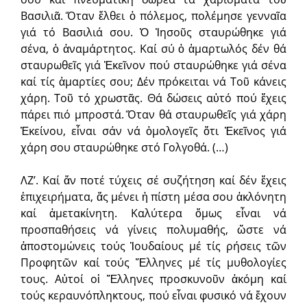
Βασιλιᾶ. Ὅταν ἔλθει ὁ πόλεμος, πολέμησε γενναῖα
γιά τό Βασιλιά σου. Ὁ Ἰησοῦς σταυρώθηκε γιά
σένα, ὁ ἀναμάρτητος. Καί σύ ὁ ἁμαρτωλός δέν θά
σταυρωθεῖς γιά Ἐκεῖνον πού σταυρώθηκε γιά σένα
καί τίς ἁμαρτίες σου; Δέν πρόκειται νά Τοῦ κάνεις
χάρη. Τοῦ τό χρωστᾶς. Θά δώσεις αὐτό πού ἔχεις
πάρει πιό μπροστά. Ὅταν θά σταυρωθεῖς γιά χάρη
Ἐκείνου, εἶναι σάν νά ὁμολογεῖς ὅτι Ἐκεῖνος γιά
χάρη σου σταυρώθηκε στό Γολγοθά. (…)
ΛΖ’. Καί ἄν ποτέ τύχεις σέ συζήτηση καί δέν ἔχεις
ἐπιχειρήματα, ἄς μένει ἡ πίστη μέσα σου ἀκλόνητη
καί ἀμετακίνητη. Καλύτερα ὅμως εἶναι νά
προσπαθήσεις νά γίνεις πολυμαθής, ὥστε νά
ἀποστομώνεις τούς Ἰουδαίους μέ τίς ρήσεις τῶν
Προφητῶν καί τούς Ἕλληνες μέ τίς μυθολογίες
τους. Αὐτοί οἱ Ἕλληνες προσκυνοῦν ἀκόμη καί
τούς κεραυνόπληκτους, πού εἶναι φυσικό νά ἔχουν