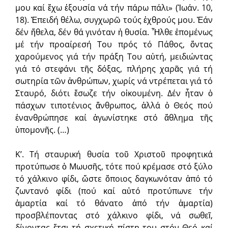
μου καί ἔχω ἐξουσία νά τήν πάρω πάλι» (Ἰωάν. 10,
18). Ἐπειδή θέλω, συγχωρῶ τούς ἐχθρούς μου. Ἐάν
δέν ἤθελα, δέν θά γινόταν ἡ θυσία. Ἦλθε ἑπομένως
μέ τήν προαίρεσή Του πρός τό Πάθος, ὄντας
χαρούμενος γιά τήν πράξη Του αὐτή, μειδιώντας
γιά τό στεφάνι τῆς δόξας, πλήρης χαρᾶς γιά τή
σωτηρία τῶν ἀνθρώπων, χωρίς νά ντρέπεται γιά τό
Σταυρό, διότι ἔσωζε τήν οἰκουμένη. Δέν ἦταν ὁ
πάσχων τιποτένιος ἄνθρωπος, ἀλλά ὁ Θεός πού
ἐνανθρώπησε καί ἀγωνίστηκε στό ἄθλημα τῆς
ὑπομονῆς. (…)
Κ’. Τή σταυρική θυσία τοῦ Χριστοῦ προφητικά
προτύπωσε ὁ Μωυσῆς, τότε πού κρέμασε στό ξύλο
τό χάλκινο φίδι, ὥστε ὅποιος δαγκωνόταν ἀπό τό
ζωντανό φίδι (πού καί αὐτό προτύπωνε τήν
ἁμαρτία καί τό θάνατο ἀπό τήν ἁμαρτία)
προσβλέποντας στό χάλκινο φίδι, νά σωθεῖ,
δίνοντας ἔτσι τή σχετική πίστη του στόν Θεό καί