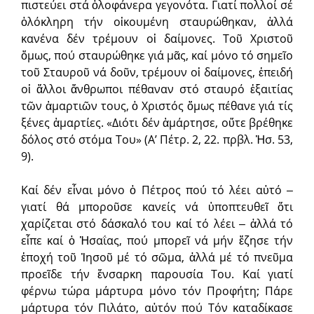
πιστεύει στά ὁλοφάνερα γεγονότα. Γιατί πολλοί σέ
ὁλόκληρη τήν οἰκουμένη σταυρώθηκαν, ἀλλά
κανένα δέν τρέμουν οἱ δαίμονες. Τοῦ Χριστοῦ
ὅμως, πού σταυρώθηκε γιά μᾶς, καί μόνο τό σημεῖο
τοῦ Σταυροῦ νά δοῦν, τρέμουν οἱ δαίμονες, ἐπειδή
οἱ ἄλλοι ἄνθρωποι πέθαναν στό σταυρό ἐξαιτίας
τῶν ἁμαρτιῶν τους, ὁ Χριστός ὅμως πέθανε γιά τίς
ξένες ἁμαρτίες. «Διότι δέν ἁμάρτησε, οὔτε βρέθηκε
δόλος στό στόμα Του» (Α’ Πέτρ. 2, 22. πρβλ. Ἡσ. 53,
9).
Καί δέν εἶναι μόνο ὁ Πέτρος πού τό λέει αὐτό ‒
γιατί θά μποροῦσε κανείς νά ὑποπτευθεῖ ὅτι
χαρίζεται στό δάσκαλό του καί τό λέει ‒ ἀλλά τό
εἶπε καί ὁ Ἡσαΐας, πού μπορεῖ νά μήν ἔζησε τήν
ἐποχή τοῦ Ἰησοῦ μέ τό σῶμα, ἀλλά μέ τό πνεῦμα
προεῖδε τήν ἔνσαρκη παρουσία Του. Καί γιατί
φέρνω τώρα μάρτυρα μόνο τόν Προφήτη; Πάρε
μάρτυρα τόν Πιλάτο, αὐτόν πού Τόν καταδίκασε