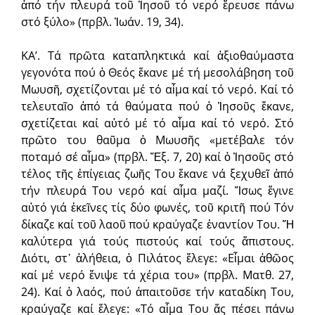
ἀπό τήν πλευρά τοῦ Ἰησοῦ τό νερό ἔρευσε πάνω
στό ξύλο» (πρβλ. Ἰωάν. 19, 34).
ΚΑ’. Τά πρῶτα καταπληκτικά καί ἀξιοθαύμαστα
γεγονότα πού ὁ Θεός ἔκανε μέ τή μεσολάβηση τοῦ
Μωυσῆ, σχετίζονται μέ τό αἷμα καί τό νερό. Καί τό
τελευταῖο ἀπό τά θαύματα πού ὁ Ἰησοῦς ἔκανε,
σχετίζεται καί αὐτό μέ τό αἷμα καί τό νερό. Στό
πρῶτο του θαῦμα ὁ Μωυσῆς «μετέβαλε τόν
ποταμό σέ αἷμα» (πρβλ. Ἔξ. 7, 20) καί ὁ Ἰησοῦς στό
τέλος τῆς ἐπίγειας ζωῆς Του ἔκανε νά ξεχυθεῖ ἀπό
τήν πλευρά Του νερό καί αἷμα μαζί. Ἴσως ἔγινε
αὐτό γιά ἐκεῖνες τίς δύο φωνές, τοῦ κριτῆ πού Τόν
δίκαζε καί τοῦ λαοῦ πού κραύγαζε ἐναντίον Του. Ἤ
καλύτερα γιά τούς πιστούς καί τούς ἄπιστους.
Διότι, στ᾽ ἀλήθεια, ὁ Πιλάτος ἔλεγε: «Εἶμαι ἀθῶος
καί μέ νερό ἔνιψε τά χέρια του» (πρβλ. Ματθ. 27,
24). Καί ὁ λαός, πού ἀπαιτοῦσε τήν καταδίκη Του,
κραύγαζε καί ἔλεγε: «Τό αἷμα Του ἄς πέσει πάνω