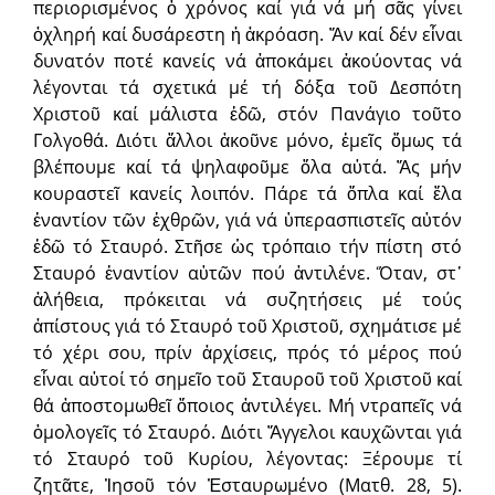
περιορισμένος ὁ χρόνος καί γιά νά μή σᾶς γίνει
ὀχληρή καί δυσάρεστη ἡ ἀκρόαση. Ἄν καί δέν εἶναι
δυνατόν ποτέ κανείς νά ἀποκάμει ἀκούοντας νά
λέγονται τά σχετικά μέ τή δόξα τοῦ Δεσπότη
Χριστοῦ καί μάλιστα ἐδῶ, στόν Πανάγιο τοῦτο
Γολγοθά. Διότι ἄλλοι ἀκοῦνε μόνο, ἐμεῖς ὅμως τά
βλέπουμε καί τά ψηλαφοῦμε ὅλα αὐτά. Ἄς μήν
κουραστεῖ κανείς λοιπόν. Πάρε τά ὅπλα καί ἔλα
ἐναντίον τῶν ἐχθρῶν, γιά νά ὑπερασπιστεῖς αὐτόν
ἐδῶ τό Σταυρό. Στῆσε ὡς τρόπαιο τήν πίστη στό
Σταυρό ἐναντίον αὐτῶν πού ἀντιλένε. Ὅταν, στ᾽
ἀλήθεια, πρόκειται νά συζητήσεις μέ τούς
ἀπίστους γιά τό Σταυρό τοῦ Χριστοῦ, σχημάτισε μέ
τό χέρι σου, πρίν ἀρχίσεις, πρός τό μέρος πού
εἶναι αὐτοί τό σημεῖο τοῦ Σταυροῦ τοῦ Χριστοῦ καί
θά ἀποστομωθεῖ ὅποιος ἀντιλέγει. Μή ντραπεῖς νά
ὁμολογεῖς τό Σταυρό. Διότι Ἄγγελοι καυχῶνται γιά
τό Σταυρό τοῦ Κυρίου, λέγοντας: Ξέρουμε τί
ζητᾶτε, Ἰησοῦ τόν Ἐσταυρωμένο (Ματθ. 28, 5).