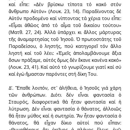
καί εἶπε: «Δέν βρίσκω τίποτα τό κακό στόν
ἄνθρωπο Αὐτόν» (Λουκ. 23, 14). Παραδίνοντας δέ
Αὐτόν προδομένο καί νίπτοντας τά χέρια του εἶπε:
«Εἶμαι ἀθῶος ἀπό τό αἷμα τοῦ δικαίου τούτου»
(Ματθ. 27, 24). Ἀλλά ὑπάρχει κι ἄλλος μάρτυρας
τῆς ἀναμαρτησίας τοῦ Ἰησοῦ. Ὁ πρωτοστάτης τοῦ
Παραδείσου, ὁ ληστής, πού κατηγορεῖ τόν ἄλλο
ληστή καί τοῦ λέει: «Ἐμεῖς ἀπολαμβάνουμε ἄξια
ὅσων πράξαμε, αὐτός ὅμως δέν ἔκανε κανένα κακό»
(Λουκ. 23, 41). Καί αὐτό τό γνωρίζουμε γιατί καί σύ
καί ἐγώ ἤμασταν παρόντες στή δίκη Του.
Δ’. Ἔπαθε λοιπόν, στ᾽ ἀλήθεια, ὁ Ἰησοῦς γιά χάρη
τῶν ἀνθρώπων. Διότι δέν εἶναι φαντασία ὁ
Σταυρός, διαφορετικά θά ἦταν φαντασία καί ἡ
λύτρωση. Δέν εἶναι φαντασία ὁ θάνατος, ἀλλοιῶς
θά ἦταν μύθος καί ἡ σωτηρία. Ἄν ἦταν φαντασία ὁ
θάνατος, θά εἶχαν δίκιο αὐτοί πού εἶπαν:
«Θυμηθήκαμε ὅτι ἐκεῖνος ὁ πλάνος ἔλεγε, ἐνῶ