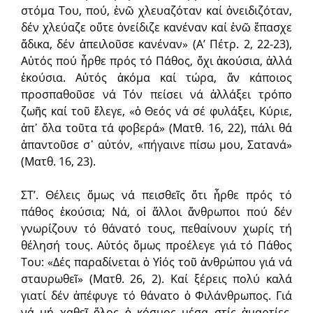
στόμα Του, πού, ἐνῶ χλευαζόταν καί ὀνειδιζόταν,
δέν χλεύαζε οὔτε ὀνείδιζε κανέναν καί ἐνῶ ἔπασχε
ἄδικα, δέν ἀπειλοῦσε κανέναν» (Α’ Πέτρ. 2, 22-23),
Αὐτός πού ἦρθε πρός τό Πάθος, ὄχι ἀκούσια, ἀλλά
ἑκούσια. Αὐτός ἀκόμα καί τώρα, ἄν κάποιος
προσπαθοῦσε νά Τόν πείσει νά ἀλλάξει τρόπο
ζωῆς καί τοῦ ἔλεγε, «ὁ Θεός νά σέ φυλάξει, Κύριε,
ἀπ᾽ ὅλα τοῦτα τά φοβερά» (Ματθ. 16, 22), πάλι θά
ἀπαντοῦσε σ᾽ αὐτόν, «πήγαινε πίσω μου, Σατανά»
(Ματθ. 16, 23).
ΣΤ’. Θέλεις ὅμως νά πεισθεῖς ὅτι ἦρθε πρός τό
πάθος ἑκούσια; Νά, οἱ ἄλλοι ἄνθρωποι πού δέν
γνωρίζουν τό θάνατό τους, πεθαίνουν χωρίς τή
θέλησή τους. Αὐτός ὅμως προέλεγε γιά τό Πάθος
Του: «Δές παραδίνεται ὁ Υἱός τοῦ ἀνθρώπου γιά νά
σταυρωθεῖ» (Ματθ. 26, 2). Καί ξέρεις πολύ καλά
γιατί δέν ἀπέφυγε τό θάνατο ὁ Φιλάνθρωπος. Γιά
νά μή χαθεῖ ὅλος ὁ κόσμος μέσα στίς ἁμαρτίες.