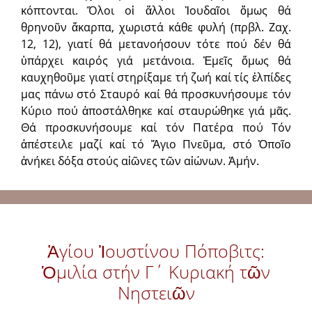
κόπτονται. Ὅλοι οἱ ἄλλοι Ἰουδαῖοι ὅμως θά
θρηνοῦν ἄκαρπα, χωριστά κάθε φυλή (πρβλ. Ζαχ.
12, 12), γιατί θά μετανοήσουν τότε πού δέν θά
ὑπάρχει καιρός γιά μετάνοια. Ἐμεῖς ὅμως θά
καυχηθοῦμε γιατί στηρίξαμε τή ζωή καί τίς ἐλπίδες
μας πάνω στό Σταυρό καί θά προσκυνήσουμε τόν
Κύριο πού ἀποστάλθηκε καί σταυρώθηκε γιά μᾶς.
Θά προσκυνήσουμε καί τόν Πατέρα πού Τόν
ἀπέστειλε μαζί καί τό Ἅγιο Πνεῦμα, στό Ὁποῖο
ἀνήκει δόξα στούς αἰῶνες τῶν αἰώνων. Ἀμήν.
Ἁγίου Ἰουστίνου Πόποβιτς:
Ὁμιλία στήν Γ΄ Κυριακή τῶν
Νηστειῶν