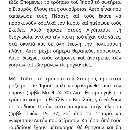
ἐδῶ; Ἑπομένως τό τρόπαιο τοῦ Ἰησοῦ τό σωτήριο,
ὁ Σταυρός, ὅλους τούς συνάθροισε. Αὐτό εἶναι πού
ταπείνωσε τούς Πέρσες καί τούς ἔκανε νά
προσκυνοῦν δουλικά τόν Κύριο καί ἡμέρωσε τούς
Σκύθες. Αὐτό χάρισε στούς Αἰγύπτιους τή
θεογνωσία, ἀντί γιά τήν πίστη πού εἶχαν στίς γάτες,
στά σκυλιά καί σέ ὅλη ἐκείνη τήν πολύμορφη
πλάνη. Αὐτό μέχρι σήμερα θεραπεύει ἀρρώστιες.
Αὐτό διώχνει τούς δαίμονες καί ἀνατρέπει τῶν
γοήτων καί τῶν μάγων τίς μαγγανεῖες.
ΜΑ’. Τοῦτο, τό τρόπαιο τοῦ Σταυροῦ, πρόκειται
μαζί μέ τόν Ἰησοῦ πάλι νά φανερωθεῖ ἀπό τόν
οὐρανό (πρβλ. Ματθ. 24, 30). Διότι θά προηγηθεῖ τό
τρόπαιο καί μετά θά ἔλθει ὁ Βασιλιάς, γιά νά δοῦν
οἱ Ἰουδαῖοι Ποιόν κατατρύπησαν στήν πλευρά
(πρβλ. Ἰωάν. 19, 37) καί ἀπό τό Σταυρό νά
γνωρίσουν Αὐτόν πού ἀτίμασαν. Καί ὅσοι ἀπό τούς
Ἰουδαίους ἔχουν μετανοήσει θά θρηνοῦν καί θά