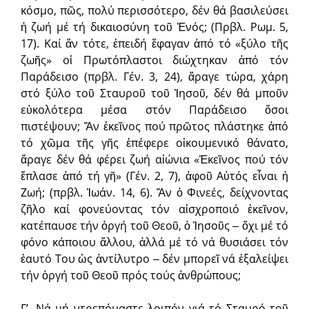
κόσμο, πῶς, πολύ περισσότερο, δέν θά βασιλεύσει
ἡ ζωή μέ τή δικαιοσύνη τοῦ Ἑνός; (Πρβλ. Ρωμ. 5,
17). Καί ἄν τότε, ἐπειδή ἔφαγαν ἀπό τό «ξύλο τῆς
ζωῆς» οἱ Πρωτόπλαστοι διώχτηκαν ἀπό τόν
Παράδεισο (πρβλ. Γέν. 3, 24), ἄραγε τώρα, χάρη
στό ξύλο τοῦ Σταυροῦ τοῦ Ἰησοῦ, δέν θά μποῦν
εὐκολότερα μέσα στόν Παράδεισο ὅσοι
πιστέψουν; Ἄν ἐκεῖνος πού πρῶτος πλάστηκε ἀπό
τό χῶμα τῆς γῆς ἐπέφερε οἰκουμενικό θάνατο,
ἄραγε δέν θά φέρει ζωή αἰώνια «Ἐκεῖνος πού τόν
ἔπλασε ἀπό τή γῆ» (Γέν. 2, 7), ἀφοῦ Αὐτός εἶναι ἡ
Ζωή; (πρβλ. Ἰωάν. 14, 6). Ἄν ὁ Φινεές, δείχνοντας
ζῆλο καί φονεύοντας τόν αἰσχροποιό ἐκεῖνον,
κατέπαυσε τήν ὀργή τοῦ Θεοῦ, ὁ Ἰησοῦς ‒ ὄχι μέ τό
φόνο κάποιου ἄλλου, ἀλλά μέ τό νά θυσιάσει τόν
ἑαυτό Του ὡς ἀντίλυτρο ‒ δέν μπορεῖ νά ἐξαλείψει
τήν ὀργή τοῦ Θεοῦ πρός τούς ἀνθρώπους;
Γ’. Νά μή ντρεπόμαστε λοιπόν γιά τό Σταυρό τοῦ