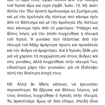
τοῦ Ἰησοῦ αἷμα καί νερό (πρβλ. Ἰωάν. 19, 34). Διότι
Αὐτόν τόν Ἴδιο Χριστό ὁμολογοῦμε ὡς Σωτήρα μας
καί μέ τήν ὁμολογία τῆς πίστεως πού κάναμε πρίν
ἀπό τό Βάπτισμα καί μέ τήν ὁμολογία τῆς πίστεως
πού κάνουμε πρίν ἀπό τό μαρτύριο. Ὑπάρχει καί
ἄλλος λόγος γιά τόν ὁποῖο λογχεύθηκε ἡ πλευρά
τοῦ Ἰησοῦ. Ἡ γυναίκα πού πλάστηκε ἀπό τήν
πλευρά τοῦ Ἀδάμ ἁμάρτησε πρώτη καί προκάλεσε
καί τόν ἄνδρα νά ἁμαρτήσει. Καί ὁ Ἰησοῦς ἦλθε μέν
γιά νά χαρίσει τή συγχώρεση καί στούς ἄνδρες καί
στίς γυναῖκες, ἀλλά λογχεύθηκε στήν πλευρά Του,
εἰδικότερα χάρη τῶν γυναικῶν, γιά νά ἐξαλείψει
αὐτή τήν ἰδιαίτερη ἐνοχή τους.
ΚΒ’. Ἀλλά ἄν ἤθελε κάποιος νά ἑρευνήσει
περισσότερο, θά ἔβρισκε καί ἄλλους λόγους, γιά
τούς ὁποίους λογχεύθηκε ὁ Ἰησοῦς στήν πλευρά.
Ἄς ἀρκεστοῦμε ὅμως σέ ὅσα εἴπαμε, ἐπειδή εἶναι