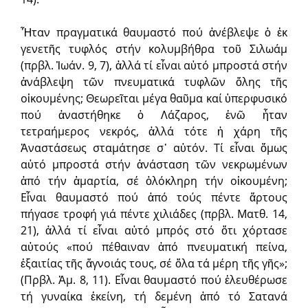
Ἦταν πραγματικά θαυμαστό πού ἀνέβλεψε ὁ ἐκ
γενετῆς τυφλός στήν κολυμβήθρα τοῦ Σιλωάμ
(πρβλ. Ἰωάν. 9, 7), ἀλλά τί εἶναι αὐτό μπροστά στήν
ἀνάβλεψη τῶν πνευματικά τυφλῶν ὅλης τῆς
οἰκουμένης; Θεωρεῖται μέγα θαῦμα καί ὑπερφυσικό
πού ἀναστήθηκε ὁ Λάζαρος, ἐνῶ ἦταν
τετραήμερος νεκρός, ἀλλά τότε ἡ χάρη τῆς
Ἀναστάσεως σταμάτησε σ᾽ αὐτόν. Τί εἶναι ὅμως
αὐτό μπροστά στήν ἀνάσταση τῶν νεκρωμένων
ἀπό τήν ἁμαρτία, σέ ὁλόκληρη τήν οἰκουμένη;
Εἶναι θαυμαστό πού ἀπό τούς πέντε ἄρτους
πήγασε τροφή γιά πέντε χιλιάδες (πρβλ. Ματθ. 14,
21), ἀλλά τί εἶναι αὐτό μπρός στό ὅτι χόρτασε
αὐτούς «πού πέθαιναν ἀπό πνευματική πείνα,
ἐξαιτίας τῆς ἄγνοιάς τους, σέ ὅλα τά μέρη τῆς γῆς»;
(Πρβλ. Ἀμ. 8, 11). Εἶναι θαυμαστό πού ἐλευθέρωσε
τή γυναίκα ἐκείνη, τή δεμένη ἀπό τό Σατανά