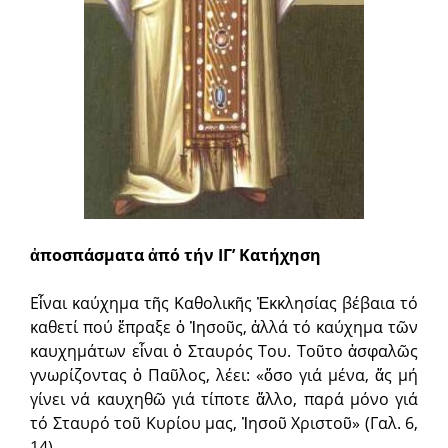
ἀποσπάσματα ἀπό τήν ΙΓ’ Κατήχηση
Εἶναι καύχημα τῆς Καθολικῆς Ἐκκλησίας βέβαια τό
καθετί πού ἔπραξε ὁ Ἰησοῦς, ἀλλά τό καύχημα τῶν
καυχημάτων εἶναι ὁ Σταυρός Του. Τοῦτο ἀσφαλῶς
γνωρίζοντας ὁ Παῦλος, λέει: «ὅσο γιά μένα, ἄς μή
γίνει νά καυχηθῶ γιά τίποτε ἄλλο, παρά μόνο γιά
τό Σταυρό τοῦ Κυρίου μας, Ἰησοῦ Χριστοῦ» (Γαλ. 6,
14).