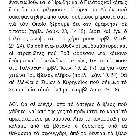
ἐναντιωθοῦν καί ὁ Ἡρώδης καί ὁ Πιλάτος καί κάπως
ἔτσι θά σοῦ μιλήσουν: Τί ἀρνεῖσαι Αὐτόν πού
συκοφαντήθηκε ἀπό τούς Ἰουδαίους μπροστά σας,
γιά τόν Ὁποῖο ξέρουμε ὅτι δέν ἁμάρτησε σέ
τίποτα; (πρβλ. Λουκ. 23, 14-15). Διότι καί ἐγώ ὁ
Πιλάτος «ἔνιψα τότε τά χέρια μου» (πρβλ. Ματθ.
27, 24). Θά σοῦ ἐναντιωθοῦν οἱ ψευδομάρτυρες καί
οἱ στρατιῶτες πού Τοῦ φόρεσαν «τό κόκκινο
ἔνδυμα καί τό ἀκάνθινο στεφάνι, Τόν σταύρωσαν
στό Γολγοθά» (πρβλ. Ἰωάν. 19, 2. 17) καί γιά «τόν
χιτώνα Του ἔβαλαν κλῆρο» (πρβλ. Ἰωάν. 19, 24). Θά
σέ ἐλέγξει ὁ Σίμων ὁ Κυρηναῖος πού σήκωνε τό
Σταυρό πίσω ἀπό τόν Ἰησοῦ (πρβλ. Λουκ. 23, 26).
ΛΘ’. Θά σέ ἐλέγξει ἀπό τά ἀστέρια ὁ ἥλιος πού
χάθηκε. Καί ἀπό τῆς γῆς τά πράγματα, τό κρασί τό
ἀρωματισμένο μέ σμύρνα. Ἀπό τά καλαμοειδή τό
καλάμι, ἀπό τά βότανα ὁ ὕσσωπος, ἀπό τά
θαλάσσια τό σφουγγάρι, ἀπό τά δέντρα τό ξύλο