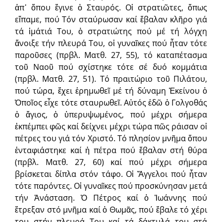
ἀπ᾽ ὅπου ἔγινε ὁ Σταυρός. Οἱ στρατιῶτες, ὅπως
εἴπαμε, πού Τόν σταύρωσαν καί ἔβαλαν κλῆρο γιά
τά ἱμάτιά Του, ὁ στρατιώτης πού μέ τή λόγχη
ἄνοιξε τήν πλευρά Του, οἱ γυναῖκες πού ἦταν τότε
παροῦσες (πρβλ. Ματθ. 27, 55), τό καταπέτασμα
τοῦ Ναοῦ πού σχίστηκε τότε σέ δυό κομμάτια
(πρβλ. Ματθ. 27, 51). Τό πραιτώριο τοῦ Πιλάτου,
πού τώρα, ἔχει ἐρημωθεῖ μέ τή δύναμη Ἐκείνου ὁ
Ὁποῖος εἶχε τότε σταυρωθεῖ. Αὐτός ἐδῶ ὁ Γολγοθάς
ὁ ἅγιος, ὁ ὑπερυψωμένος, πού μέχρι σήμερα
ἐκπέμπει φῶς καί δείχνει μέχρι τώρα πῶς ράισαν οἱ
πέτρες του γιά τόν Χριστό. Τό πλησίον μνῆμα ὅπου
ἐνταφιάστηκε καί ἡ πέτρα πού ἔβαλαν στή θύρα
(πρβλ. Ματθ. 27, 60) καί πού μέχρι σήμερα
βρίσκεται δίπλα στόν τάφο. Οἱ Ἄγγελοι πού ἦταν
τότε παρόντες. Οἱ γυναῖκες πού προσκύνησαν μετά
τήν Ἀνάσταση. Ὁ Πέτρος καί ὁ Ἰωάννης πού
ἔτρεξαν στό μνῆμα καί ὁ Θωμᾶς, πού ἔβαλε τό χέρι
του στήν πλευρά Του καί τά δάκτυλά του στά