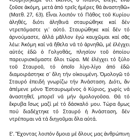
ζοῦσε ἀκόμη, μετά ἀπό τρεῖς ἡμέρες θά ἀναστηθῶ»
(Ματθ. 27, 63). Εἶναι λοιπόν τό Πάθος τοῦ Κυρίου
ἀληθές, διότι ἀληθινά σταυρώθηκε καί δέν
ντρεπόμαστε γι᾽ αὐτό. Σταυρώθηκε καί δέν τό
ἀρνούμαστε, ἀλλά μᾶλλον ἐγώ καυχῶμαι καί σᾶς
λέω: Ἀκόμη καί νά ἤθελα νά τό ἀρνηθῶ, μέ ἐλέγχει
αὐτός ἐδῶ ὁ Γολγοθάς, πλησίον τοῦ ὁποίου
παρευρισκόμαστε ὅλοι τώρα. Μέ ἐλέγχει τό ξύλο
τοῦ Σταυροῦ, τό ὁποῖο λίγο-λίγο ἀπό ἐδῶ
διαμοιράστηκε σ᾽ ὅλη τήν οἰκουμένη. Ὁμολογῶ τό
Σταυρό ἐπειδή γνωρίζω τήν Ἀνάσταση. Διότι, ἄν
ἀπέμενε μόνο Ἐσταυρωμένος ὁ Κύριος, χωρίς νά
ἀναστηθεῖ, μπορεῖ νά μήν ὁμολογοῦσα. Θά τό
ἔκρυβα ἴσως μαζί μέ τό δάσκαλό μου. Τώρα ὅμως
πού διαδέχτηκε τό Σταυρό ἡ Ἀνάσταση, δέν
ντρέπομαι νά τά διηγοῦμαι ὅλα αὐτά.
Ε’. Ἔχοντας λοιπόν ὅμοια μέ ὅλους μας ἀνθρώπινη