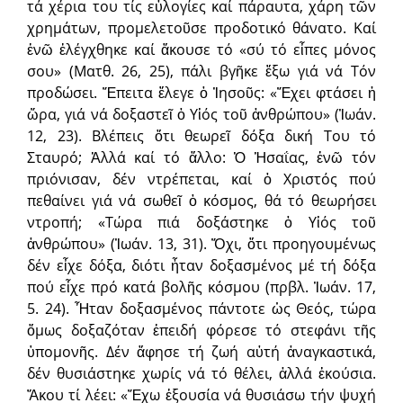
τά χέρια του τίς εὐλογίες καί πάραυτα, χάρη τῶν
χρημάτων, προμελετοῦσε προδοτικό θάνατο. Καί
ἐνῶ ἐλέγχθηκε καί ἄκουσε τό «σύ τό εἶπες μόνος
σου» (Ματθ. 26, 25), πάλι βγῆκε ἔξω γιά νά Τόν
προδώσει. Ἔπειτα ἔλεγε ὁ Ἰησοῦς: «Ἔχει φτάσει ἡ
ὥρα, γιά νά δοξαστεῖ ὁ Υἱός τοῦ ἀνθρώπου» (Ἰωάν.
12, 23). Βλέπεις ὅτι θεωρεῖ δόξα δική Του τό
Σταυρό; Ἀλλά καί τό ἄλλο: Ὁ Ἡσαΐας, ἐνῶ τόν
πριόνισαν, δέν ντρέπεται, καί ὁ Χριστός πού
πεθαίνει γιά νά σωθεῖ ὁ κόσμος, θά τό θεωρήσει
ντροπή; «Τώρα πιά δοξάστηκε ὁ Υἱός τοῦ
ἀνθρώπου» (Ἰωάν. 13, 31). Ὄχι, ὅτι προηγουμένως
δέν εἶχε δόξα, διότι ἦταν δοξασμένος μέ τή δόξα
πού εἶχε πρό κατά βολῆς κόσμου (πρβλ. Ἰωάν. 17,
5. 24). Ἦταν δοξασμένος πάντοτε ὡς Θεός, τώρα
ὅμως δοξαζόταν ἐπειδή φόρεσε τό στεφάνι τῆς
ὑπομονῆς. Δέν ἄφησε τή ζωή αὐτή ἀναγκαστικά,
δέν θυσιάστηκε χωρίς νά τό θέλει, ἀλλά ἑκούσια.
Ἄκου τί λέει: «Ἔχω ἐξουσία νά θυσιάσω τήν ψυχή