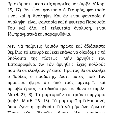
βρισκόμαστε μέσα στίς ἁμαρτίες μας (πρβλ. Α’ Κορ.
15, 17). Ἄν εἶναι φαντασία ὁ Σταυρός, φαντασία
εἶναι καί ἡ Ἀνάληψη. Καί ἄν εἶναι φαντασία ἡ
Ἀνάληψη, εἶναι φαντασία καί ἡ Δευτέρα Παρουσία
Του καί ὅλα, σέ τελευταία ἀνάλυση, εἶναι
ἐξωπραγματικά καί παραμυθένια.
ΛΗ’. Νά παίρνεις λοιπόν πρῶτο καί ἀδιάσειστο
θεμέλιο τό Σταυρό καί ἐκεῖ ἐπάνω νά οἰκοδομεῖς τά
ὑπόλοιπα τῆς πίστεως. Μήν ἀρνηθεῖς τόν
Ἐσταυρωμένο. Ἄν Τόν ἀρνηθεῖς, ἔχεις πολλούς
πού θά σέ ἐλέγξουν γι᾽ αὐτό. Πρῶτος θά σέ ἐλέγξει
ὁ Ἰούδας ὁ προδότης. Διότι αὐτός πού Τόν
πρόδωσε ἤξερε ὅτι ἀπό τούς ἀρχιερεῖς καί
πρεσβυτέρους καταδικάστηκε σέ θάνατο (πρβλ.
Ματθ. 27, 3). Τό μαρτυροῦν τά τριάντα ἀργύρια
(πρβλ. Ματθ. 26, 15). Τό μαρτυρεῖ ἡ Γεθσημανή,
ὅπου ἔγινε ἡ προδοσία. Γιά νά μήν ἀναφέρω τό
Ὄρος τῶν Ἐλαιῶν, ὅπου ὅλοι παρόντες