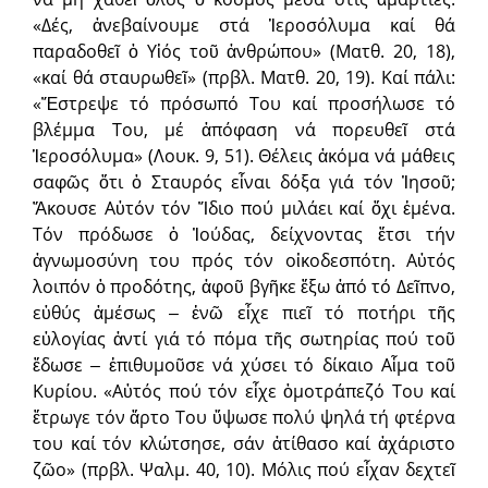
«Δές, ἀνεβαίνουμε στά Ἱεροσόλυμα καί θά
παραδοθεῖ ὁ Υἱός τοῦ ἀνθρώπου» (Ματθ. 20, 18),
«καί θά σταυρωθεῖ» (πρβλ. Ματθ. 20, 19). Καί πάλι:
«Ἔστρεψε τό πρόσωπό Του καί προσήλωσε τό
βλέμμα Του, μέ ἀπόφαση νά πορευθεῖ στά
Ἱεροσόλυμα» (Λουκ. 9, 51). Θέλεις ἀκόμα νά μάθεις
σαφῶς ὅτι ὁ Σταυρός εἶναι δόξα γιά τόν Ἰησοῦ;
Ἄκουσε Αὐτόν τόν Ἴδιο πού μιλάει καί ὄχι ἐμένα.
Τόν πρόδωσε ὁ Ἰούδας, δείχνοντας ἔτσι τήν
ἀγνωμοσύνη του πρός τόν οἰκοδεσπότη. Αὐτός
λοιπόν ὁ προδότης, ἀφοῦ βγῆκε ἔξω ἀπό τό Δεῖπνο,
εὐθύς ἀμέσως ‒ ἐνῶ εἶχε πιεῖ τό ποτήρι τῆς
εὐλογίας ἀντί γιά τό πόμα τῆς σωτηρίας πού τοῦ
ἔδωσε ‒ ἐπιθυμοῦσε νά χύσει τό δίκαιο Αἷμα τοῦ
Κυρίου. «Αὐτός πού τόν εἶχε ὁμοτράπεζό Του καί
ἔτρωγε τόν ἄρτο Του ὕψωσε πολύ ψηλά τή φτέρνα
του καί τόν κλώτσησε, σάν ἀτίθασο καί ἀχάριστο
ζῶο» (πρβλ. Ψαλμ. 40, 10). Μόλις πού εἶχαν δεχτεῖ