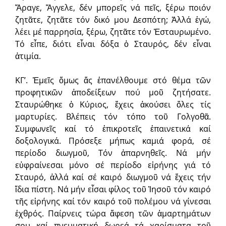
Ἄραγε, Ἄγγελε, δέν μπορεῖς νά πεῖς, ξέρω ποιόν
ζητᾶτε, ζητᾶτε τόν δικό μου Δεσπότη; Ἀλλά ἐγώ,
λέει μέ παρρησία, ξέρω, ζητᾶτε τόν Ἐσταυρωμένο.
Τό εἶπε, διότι εἶναι δόξα ὁ Σταυρός, δέν εἶναι
ἀτιμία.
ΚΓ’. Ἐμεῖς ὅμως ἄς ἐπανέλθουμε στό θέμα τῶν
προφητικῶν ἀποδείξεων πού μοῦ ζητήσατε.
Σταυρώθηκε ὁ Κύριος, ἔχεις ἀκούσει ὅλες τίς
μαρτυρίες. Βλέπεις τόν τόπο τοῦ Γολγοθᾶ.
Συμφωνεῖς καί τό ἐπικροτεῖς ἐπαινετικά καί
δοξολογικά. Πρόσεξε μήπως καμιά φορά, σέ
περίοδο διωγμοῦ, Τόν ἀπαρνηθεῖς. Νά μήν
εὐφραίνεσαι μόνο σέ περίοδο εἰρήνης γιά τό
Σταυρό, ἀλλά καί σέ καιρό διωγμοῦ νά ἔχεις τήν
ἴδια πίστη. Νά μήν εἶσαι φίλος τοῦ Ἰησοῦ τόν καιρό
τῆς εἰρήνης καί τόν καιρό τοῦ πολέμου νά γίνεσαι
ἐχθρός. Παίρνεις τώρα ἄφεση τῶν ἁμαρτημάτων
σου καί πνευματική δωρεά τά χαρίσματα τοῦ