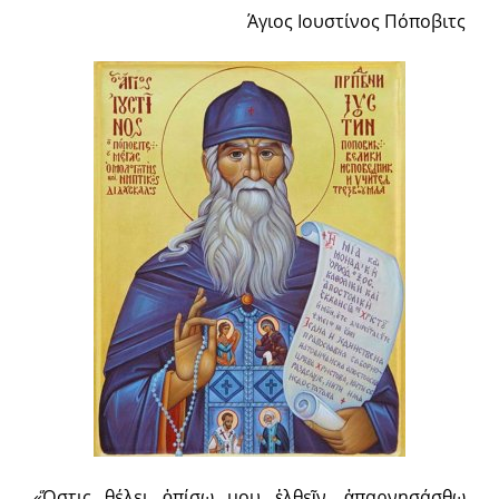
Άγιος Ιουστίνος Πόποβιτς
«Ὅστις θέλει ὀπίσω μου ἐλθεῖν, ἀπαρνησάσθω