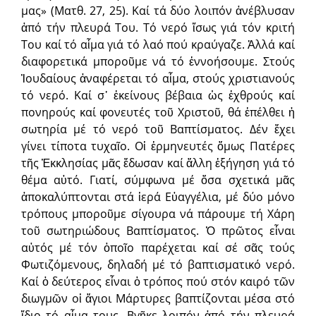
μας» (Ματθ. 27, 25). Καί τά δύο λοιπόν ἀνέβλυσαν
ἀπό τήν πλευρά Του. Τό νερό ἴσως γιά τόν κριτή
Του καί τό αἷμα γιά τό λαό πού κραύγαζε. Ἀλλά καί
διαφορετικά μποροῦμε νά τό ἐννοήσουμε. Στούς
Ἰουδαίους ἀναφέρεται τό αἷμα, στούς χριστιανούς
τό νερό. Καί σ᾽ ἐκείνους βέβαια ὡς ἐχθρούς καί
πονηρούς καί φονευτές τοῦ Χριστοῦ, θά ἐπέλθει ἡ
σωτηρία μέ τό νερό τοῦ Βαπτίσματος. Δέν ἔχει
γίνει τίποτα τυχαῖο. Οἱ ἑρμηνευτές ὅμως Πατέρες
τῆς Ἐκκλησίας μᾶς ἔδωσαν καί ἄλλη ἐξήγηση γιά τό
θέμα αὐτό. Γιατί, σύμφωνα μέ ὅσα σχετικά μᾶς
ἀποκαλύπτονται στά ἱερά Εὐαγγέλια, μέ δύο μόνο
τρόπους μποροῦμε σίγουρα νά πάρουμε τή Χάρη
τοῦ σωτηριώδους Βαπτίσματος. Ὁ πρῶτος εἶναι
αὐτός μέ τόν ὁποῖο παρέχεται καί σέ σᾶς τούς
Φωτιζόμενους, δηλαδή μέ τό βαπτισματικό νερό.
Καί ὁ δεύτερος εἶναι ὁ τρόπος πού στόν καιρό τῶν
διωγμῶν οἱ ἅγιοι Μάρτυρες βαπτίζονται μέσα στό
ἴδιο τό αἷμα τους. Βγῆκε λοιπόν ἀπό τήν πλευρά