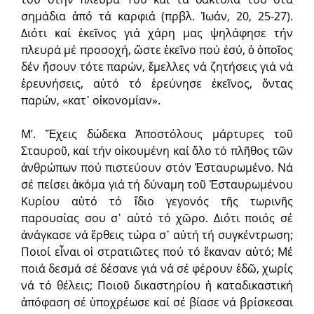
σημάδια ἀπό τά καρφιά (πρβλ. Ἰωάν, 20, 25-27).
Διότι καί ἐκεῖνος γιά χάρη μας ψηλάφησε τήν
πλευρά μέ προσοχή, ὥστε ἐκεῖνο πού ἐσύ, ὁ ὁποῖος
δέν ἤσουν τότε παρών, ἔμελλες νά ζητήσεις γιά νά
ἐρευνήσεις, αὐτό τό ἐρεύνησε ἐκεῖνος, ὄντας
παρών, «κατ᾽ οἰκονομίαν».
Μ’. Ἔχεις δώδεκα Ἀποστόλους μάρτυρες τοῦ
Σταυροῦ, καί τήν οἰκουμένη καί ὅλο τό πλῆθος τῶν
ἀνθρώπων πού πιστεύουν στόν Ἐσταυρωμένο. Νά
σέ πείσει ἀκόμα γιά τή δύναμη τοῦ Ἐσταυρωμένου
Κυρίου αὐτό τό ἴδιο γεγονός τῆς τωρινῆς
παρουσίας σου σ᾽ αὐτό τό χῶρο. Διότι ποιός σέ
ἀνάγκασε νά ἔρθεις τώρα σ᾽ αὐτή τή συγκέντρωση;
Ποιοί εἶναι οἱ στρατιῶτες πού τό ἔκαναν αὐτό; Μέ
ποιά δεσμά σέ δέσανε γιά νά σέ φέρουν ἐδῶ, χωρίς
νά τό θέλεις; Ποιοῦ δικαστηρίου ἡ καταδικαστική
ἀπόφαση σέ ὑποχρέωσε καί σέ βίασε νά βρίσκεσαι