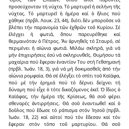
προσεύχονταν τή νύχτα. Τό μαρτυρεῖ ἡ σελήνη τῆς
νύχτας. Τό μαρτυρεῖ ἡ ἡμέρα καί ὁ ἥλιος πού
χάθηκε (πρβλ. Λουκ. 23, 44), διότι δέν μποροῦσε νά
βλέπει τήν παρανομία τῶν ἐχθρῶν τοῦ Κυρίου. Σέ
ἐλέγχει ἡ φωτιά, ὅπου παρευρέθηκε καί
θερμαινόταν ὁ Πέτρος. Ἄν ἀρνηθεῖς τό Σταυρό, σέ
περιμένει ἡ αἰώνια φωτιά. Μιλάω σκληρά, γιά νά
μήν ἐπιχειρήσεις ἐσύ νά σκληρυνθεῖς. Θυμήσου τά
μαχαίρια πού ἔφεραν ἐναντίον Του στή Γεθσημανή
(πρβλ. Ἰωάν. 18, 3), γιά νά μή δοκιμασθεῖς ἀπό τήν
αἰώνια ρομφαία. Θά σέ ἐλέγξει τό σπίτι τοῦ Καϊάφα,
πού μέ τήν ἐρημιά πού τό δέρνει δείχνει τή
δύναμη πού εἶχε ὁ τότε δικαζόμενος ἐκεῖ. Ὁ ἴδιος ὁ
Καϊάφας, τήν ἡμέρα τῆς Κρίσεως, θά σοῦ φέρει
σθεναρές ἀντιρρήσεις. Θά σοῦ ἐναντιωθεῖ καί ὁ
δοῦλος πού ἔδωσε τό ράπισμα στόν Ἰησοῦ (πρβλ.
Ἰωάν. 18, 22) καί αὐτοί πού τόν ἔδεσαν καί τόν
ἔφεραν στόν τόπο τοῦ μαρτυρίου. Θά σοῦ