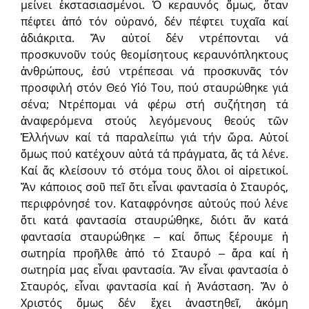
μείνει ἐκστασιασμένοι. Ὁ κεραυνός ὅμως, ὅταν
πέφτει ἀπό τόν οὐρανό, δέν πέφτει τυχαῖα καί
ἀδιάκριτα. Ἄν αὐτοί δέν ντρέπονται νά
προσκυνοῦν τούς θεομίσητους κεραυνόπληκτους
ἀνθρώπους, ἐσύ ντρέπεσαι νά προσκυνᾶς τόν
προσφιλή στόν Θεό Υἱό Του, πού σταυρώθηκε γιά
σένα; Ντρέπομαι νά φέρω στή συζήτηση τά
ἀναφερόμενα στούς λεγόμενους θεούς τῶν
Ἑλλήνων καί τά παραλείπω γιά τήν ὥρα. Αὐτοί
ὅμως πού κατέχουν αὐτά τά πράγματα, ἄς τά λένε.
Καί ἄς κλείσουν τό στόμα τους ὅλοι οἱ αἱρετικοί.
Ἄν κάποιος σοῦ πεῖ ὅτι εἶναι φαντασία ὁ Σταυρός,
περιφρόνησέ τον. Καταφρόνησε αὐτούς πού λένε
ὅτι κατά φαντασία σταυρώθηκε, διότι ἄν κατά
φαντασία σταυρώθηκε ‒ καί ὅπως ξέρουμε ἡ
σωτηρία προῆλθε ἀπό τό Σταυρό ‒ ἄρα καί ἡ
σωτηρία μας εἶναι φαντασία. Ἄν εἶναι φαντασία ὁ
Σταυρός, εἶναι φαντασία καί ἡ Ἀνάσταση. Ἄν ὁ
Χριστός ὅμως δέν ἔχει ἀναστηθεῖ, ἀκόμη