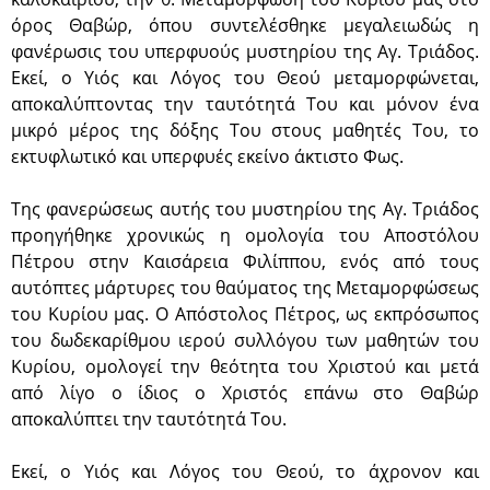
όρος Θαβώρ, όπου συντελέσθηκε μεγαλειωδώς η
φανέρωσις του υπερφυούς μυστηρίου της Αγ. Τριάδος.
Εκεί, ο Υιός και Λόγος του Θεού μεταμορφώνεται,
αποκαλύπτοντας την ταυτότητά Του και μόνον ένα
μικρό μέρος της δόξης Του στους μαθητές Του, το
εκτυφλωτικό και υπερφυές εκείνο άκτιστο Φως.
Της φανερώσεως αυτής του μυστηρίου της Αγ. Τριάδος
προηγήθηκε χρονικώς η ομολογία του Αποστόλου
Πέτρου στην Καισάρεια Φιλίππου, ενός από τους
αυτόπτες μάρτυρες του θαύματος της Μεταμορφώσεως
του Κυρίου μας. Ο Απόστολος Πέτρος, ως εκπρόσωπος
του δωδεκαρίθμου ιερού συλλόγου των μαθητών του
Κυρίου, ομολογεί την θεότητα του Χριστού και μετά
από λίγο ο ίδιος ο Χριστός επάνω στο Θαβώρ
αποκαλύπτει την ταυτότητά Του.
Εκεί, ο Υιός και Λόγος του Θεού, το άχρονον και