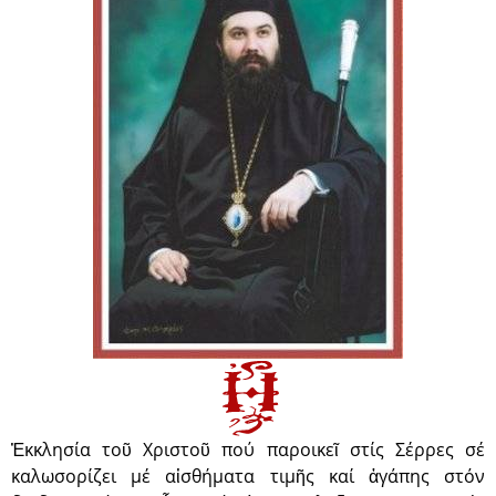
Ἐκκλησία τοῦ Χριστοῦ πού παροικεῖ στίς Σέρρες σέ
καλωσορίζει μέ αἰσθήματα τιμῆς καί ἀγάπης στόν