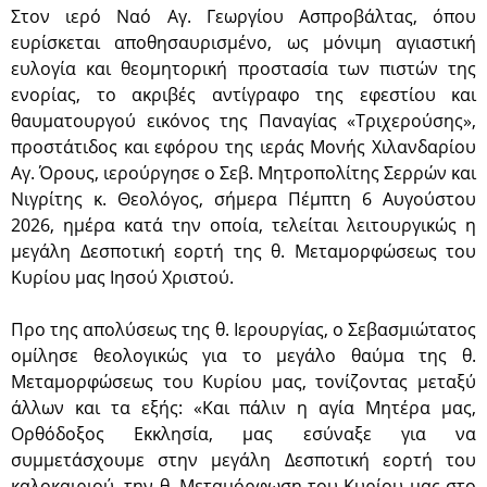
Στον ιερό Ναό Αγ. Γεωργίου Ασπροβάλτας, όπου
ευρίσκεται αποθησαυρισμένο, ως μόνιμη αγιαστική
ευλογία και θεομητορική προστασία των πιστών της
ενορίας, το ακριβές αντίγραφο της εφεστίου και
θαυματουργού εικόνος της Παναγίας «Τριχερούσης»,
προστάτιδος και εφόρου της ιεράς Μονής Χιλανδαρίου
Αγ. Όρους, ιερούργησε ο Σεβ. Μητροπολίτης Σερρών και
Νιγρίτης κ. Θεολόγος, σήμερα Πέμπτη 6 Αυγούστου
2026, ημέρα κατά την οποία, τελείται λειτουργικώς η
μεγάλη Δεσποτική εορτή της θ. Μεταμορφώσεως του
Κυρίου μας Ιησού Χριστού.
Προ της απολύσεως της θ. Ιερουργίας, ο Σεβασμιώτατος
ομίλησε θεολογικώς για το μεγάλο θαύμα της θ.
Μεταμορφώσεως του Κυρίου μας, τονίζοντας μεταξύ
άλλων και τα εξής: «Και πάλιν η αγία Μητέρα μας,
Ορθόδοξος Εκκλησία, μας εσύναξε για να
συμμετάσχουμε στην μεγάλη Δεσποτική εορτή του
καλοκαιριού, την θ. Μεταμόρφωση του Κυρίου μας στο