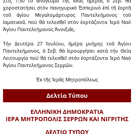
Στίς 7:30 τό ἀπόγευμα τῆς ἴδιας ἡμέρας ὁ Σεβ. θά
χοροστατήσει στόν πανη­γυρικό Ἑσπερινό ἐπί τῆ ἑορτῆ
τοῦ ἁγίου Μεγαλομάρτυρος Παντελεήμονος τοῦ
ἰαματικοῦ, πού θά τελεσθεῖ στόν ἑορτάζοντα Ἱερό Ναό
Ἁγίου Πα­ντελεήμονος Ἀνοιξιᾶς.
Τήν Δευτέρα 27 Ἰουλίου, ἡμέρα μνήμης τοῦ Ἁγίου
Παντελεήμονος, ὁ Σεβ. θά ἱερουργήσει κατά τήν Θεία
Λειτουργία πού θά τελεσθεῖ στόν ἑορτάζοντα Ἱερό Ναό
Ἁγίου Παντελεήμονος Σερρῶν.
Ἐκ τῆς Ἱερᾶς Μητροπόλεως
Δελτία Τύπου
ΕΛΛΗΝΙΚΗ ΔΗΜΟΚΡΑΤΙΑ
ΙΕΡΑ ΜΗΤΡΟΠΟΛΙΣ
ΣΕΡΡΩΝ ΚΑΙ ΝΙΓΡΙΤΗΣ
ΔΕΛΤΙΟ ΤΥΠΟΥ