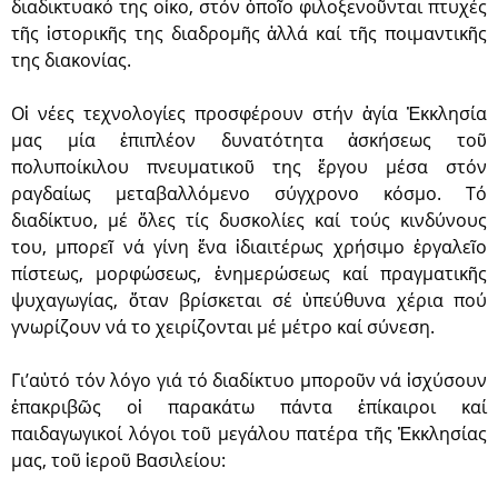
διαδικτυακό της οἶκο, στόν ὁποῖο φιλοξενοῦνται πτυχές
τῆς ἱστορικῆς της διαδρομῆς ἀλλά καί τῆς ποιμαντικῆς
της διακονίας.
Οἱ νέες τεχνολογίες προσφέρουν στήν ἁγία Ἐκκλησία
μας μία ἐπιπλέον δυνατότητα ἀσκήσεως τοῦ
πολυποίκιλου πνευματικοῦ της ἔργου μέσα στόν
ραγδαίως μεταβαλλόμενο σύγχρονο κόσμο. Τό
διαδίκτυο, μέ ὅλες τίς δυσκολίες καί τούς κινδύνους
του, μπορεῖ νά γίνη ἕνα ἰδιαιτέρως χρήσιμο ἐργαλεῖο
πίστεως, μορφώσεως, ἐνημερώσεως καί πραγματικῆς
ψυχαγωγίας, ὅταν βρίσκεται σέ ὑπεύθυνα χέρια πού
γνωρίζουν νά το χειρίζονται μέ μέτρο καί σύνεση.
Γι’αὐτό τόν λόγο γιά τό διαδίκτυο μποροῦν νά ἰσχύσουν
ἐπακριβῶς οἱ παρακάτω πάντα ἐπίκαιροι καί
παιδαγωγικοί λόγοι τοῦ μεγάλου πατέρα τῆς Ἐκκλησίας
μας, τοῦ ἱεροῦ Βασιλείου: