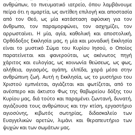
ανθρώπων, το πνευματικό ιατρείο, όπου λαμβάνουμε
πείρα ότι η αμαρτία, ως αντίθεη επιλογή και αποστασία
από τον Θεό, ως μία κατάσταση αφύσικη για τον
άνθρωπο, τον παραμορφώνει, τον ασχημίζει, τον
αρρωσταίνει. Η μία, αγία, καθολική και αποστολική,
Ορθόδοξος Εκκλησία μας, η μία και μοναδική Εκκλησία
είναι το μυστικό Σώμα του Κυρίου Ιησού, ο Οποίος
παρατείνεται και φανερούται, ως ακένωτος πηγή
χάριτος και ευλογίας, ως κοινωνία θεώσεως, ως φως,
αλήθεια, αγιασμός, αγάπη, ελπίδα, χαρά μέσα στην
ανθρώπινη ζωή. Αυτή η Εκκλησία, ως το μυστήριο του
Χριστού εμπνέεται, αγιάζεται και φωτίζεται, από το
ανέσπερο και άκτιστο Φως της θαβωρείου δόξης του
Κυρίου μας, διά τούτο και παραμένει ζωντανή, δυνατή,
αγιάζουσα τους ανθρώπους και την κτίση, εργαστήριο
αγιοσύνης, κιβωτός σωτηρίας, διδασκαλείο των
Ευαγγελικών αρετών, λιμάνι και θεραπευτήριο των
ψυχών και των σωμάτων μας.