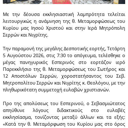
Με την δέουσα εκκλησιαστική λαμπρότητα τελείται
λειτουργικώς η ανάμνηση της θ. Μεταμορφώσεως του
Κυρίου μας Ιησού Χριστού και στην Ιερά Μητρόπολη
Σερρών και Νιγρίτης.
Την παραμονή της μεγάλης Δεσποτικής εορτής, Τετάρτη
5 Αυγούστου 2026, στις 7:30 το απόγευμα, τελέσθηκε ο
μέγας πανηγυρικός Εσπερινός στο εορτάζον ιερό
Παρεκκλήσιο της θ. Μεταμορφώσεως του Σωτήρος και
12 Αποστόλων Σερρών, χοροστατήσαντος του Σεβ.
Μητροπολίτου Σερρών και Νιγρίτης κ. Θεολόγου, με την
πληθωρικότατη συμμετοχή ευλαβών χριστιανών.
Προ της απολύσεως του Εσπερινού, ο Σεβασμιώτατος
απηύθυνε λόγους διδακτικούς στο ευλαβές
εκκλησίασμα, τονίζοντας μεταξύ άλλων και τα εξής:
«Κατά την θ. Μεταμόρφωση του Κυρίου μας στο όρος