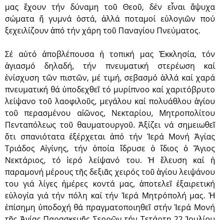
μας ἔχουν τήν δύ­ναμη τοῦ Θεοῦ, δέν εἶναι ἄψυχα
σώματα ἤ γυμνά ὀστά, ἀλλά ποταμοί εὐλογιῶν πού
ξεχειλίζουν ἀπό τήν χάρη τοῦ Παναγίου Πνεύματος.
Σέ αὐτό ἀποβλέπουσα ἡ τοπική μας Ἐκκλησία, τόν
ἁγιασμό δηλα­δή, τήν πνευματική στερέωση καί
ἐνίσχυση τῶν πιστῶν, μέ τιμή, σεβασμό ἀλλά καί χα­ρά
πνευματική θά ὑποδεχθεῖ τό μυρίπνοο καί χαριτόβρυτο
λείψανο τοῦ λαοφιλοῦς, μεγάλου καί πολυάθλου ἁγίου
τοῦ περασμένου αἰῶνος, Νεκταρίου, Μητροπολίτου
Πενταπόλεως τοῦ θαυματουργοῦ. Ἀξίζει νά σημειωθεῖ
ὅτι σπανιότατα ἐξέρχεται ἀπό τήν Ἱερά Μονή Ἁγίας
Τριάδος Αἰγίνης, τήν ὁποία ἵδρυσε ὁ ἴδιος ὁ Ἅγιος
Νεκτάριος, τό ἱερό λείψανό του. Ἡ ἔλευση καί ἡ
παραμονή μέρους τῆς δεξιᾶς χειρός τοῦ ἁγίου λειψάνου
του γιά λίγες ἡμέρες κοντά μας, ἀποτελεῖ ἐξαιρετική
εὐλογία γιά τήν πόλη καί τήν Ἱερά Μητρόπολή μας. Ἡ
ἐπίσημη ὑποδοχή θά πραγματοποιηθεῖ στήν Ἱερά Μονή
τῆς Ἁγίας Παρασκευῆς Σερρῶν τήν Τετάρτη 22 Ἰουλίου