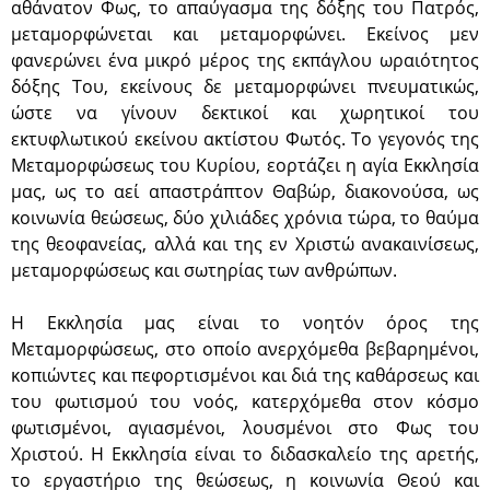
αθάνατον Φως, το απαύγασμα της δόξης του Πατρός,
μεταμορφώνεται και μεταμορφώνει. Εκείνος μεν
φανερώνει ένα μικρό μέρος της εκπάγλου ωραιότητος
δόξης Του, εκείνους δε μεταμορφώνει πνευματικώς,
ώστε να γίνουν δεκτικοί και χωρητικοί του
εκτυφλωτικού εκείνου ακτίστου Φωτός. Το γεγονός της
Μεταμορφώσεως του Κυρίου, εορτάζει η αγία Εκκλησία
μας, ως το αεί απαστράπτον Θαβώρ, διακονούσα, ως
κοινωνία θεώσεως, δύο χιλιάδες χρόνια τώρα, το θαύμα
της θεοφανείας, αλλά και της εν Χριστώ ανακαινίσεως,
μεταμορφώσεως και σωτηρίας των ανθρώπων.
Η Εκκλησία μας είναι το νοητόν όρος της
Μεταμορφώσεως, στο οποίο ανερχόμεθα βεβαρημένοι,
κοπιώντες και πεφορτισμένοι και διά της καθάρσεως και
του φωτισμού του νοός, κατερχόμεθα στον κόσμο
φωτισμένοι, αγιασμένοι, λουσμένοι στο Φως του
Χριστού. Η Εκκλησία είναι το διδασκαλείο της αρετής,
το εργαστήριο της θεώσεως, η κοινωνία Θεού και