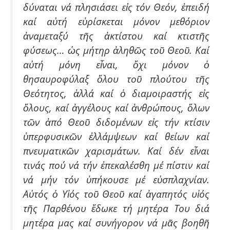
δύναται νά πλησιάσει εἰς τόν Θεόν, ἐπειδή
καί αὐτή εὑρίσκεται μόνον μεθόριον
ἀναμεταξύ τῆς ἀκτίστου καί κτιστῆς
φύσεως… ὡς μήτηρ ἀληθῶς τοῦ Θεοῦ. Καί
αὐτή μόνη εἶναι, ὄχι μόνον ὁ
θησαυροφύλαξ ὅλου τοῦ πλούτου τῆς
Θεότητος, ἀλλά καί ὁ διαμοιραστής εἰς
ὅλους, καί ἀγγέλους καί ἀνθρώπους, ὅλων
τῶν ἀπό Θεοῦ διδομένων εἰς τήν κτίσιν
ὑπερφυσικῶν ἐλλάμψεων καί θείων καί
πνευματικῶν χαρισμάτων. Καί δέν εἶναι
τινάς πού νά τήν ἐπεκαλέσθη μέ πίστιν καί
νά μήν τόν ὑπήκουσε μέ εὐσπλαχνίαν.
Αὐτός ὁ Υἱός τοῦ Θεοῦ καί ἀγαπητός υἱός
τῆς Παρθένου ἔδωκε τή μητέρα Του διά
μητέρα μας καί συνήγορον νά μᾶς βοηθῆ