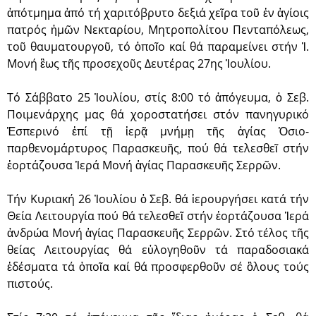
ἀπότμημα ἀπό τή χαριτόβρυτο δεξιά χεῖρα τοῦ ἐν ἁγίοις
πατρός ἡμῶν Νεκταρίου, Μητροπολίτου Πενταπόλεως,
τοῦ θαυματουργοῦ, τό ὁποῖο καί θά παραμείνει στήν Ἱ.
Μονή ἓως τῆς προσεχοῦς Δευτέρας 27ης Ἰουλίου.
Τό Σάββατο 25 Ἰουλίου, στίς 8:00 τό ἀπόγευμα, ὁ Σεβ.
Ποιμε­νάρχης μας θά χοροστατήσει στόν πανηγυρικό
Ἑσπερινό ἐπί τῇ ἱερᾷ μνήμῃ τῆς ἁγίας Ὁσιο­
παρθενομάρτυρος Παρασκευῆς, πού θά τελεσθεῖ στήν
ἑορτάζουσα Ἱερά Μονή ἁγίας Παρασκευῆς Σερρῶν.
Τήν Κυριακή 26 Ἰουλίου ὁ Σεβ. θά ἱερουργήσει κατά τήν
Θεία Λειτουργία πού θά τελεσθεῖ στήν ἑορτάζουσα Ἱερά
ἀνδρώα Μονή ἁγίας Παρασκευῆς Σερρῶν. Στό τέλος τῆς
θείας Λειτουργίας θά εὐλογηθοῦν τά παραδοσιακά
ἐδέσματα τά ὁποῖα καί θά προσφερθοῦν σέ ὃλους τούς
πιστούς.