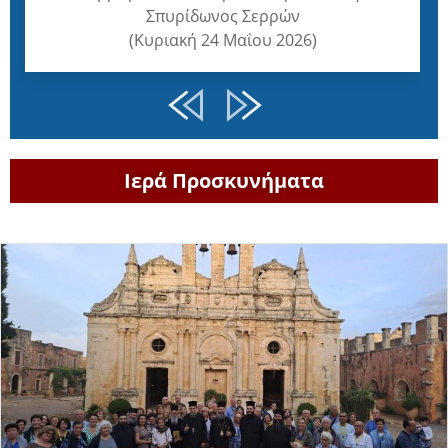
V
Σπυρίδωνος Σερρών
i
(Κυριακή 24 Μαΐου 2026)
d
e
o
Ιερά Προσκυνήματα