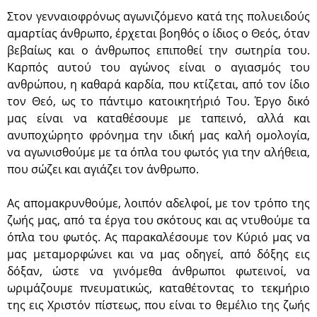
Στον γενναιοφρόνως αγωνιζόμενο κατά της πολυειδούς
αμαρτίας άνθρωπο, έρχεται βοηθός ο ίδιος ο Θεός, όταν
βεβαίως και ο άνθρωπος επιποθεί την σωτηρία του.
Καρπός αυτού του αγώνος είναι ο αγιασμός του
ανθρώπου, η καθαρά καρδία, που κτίζεται, από τον ίδιο
τον Θεό, ως το πάντιμο κατοικητήριό Του. Έργο δικό
μας είναι να καταθέσουμε με ταπεινό, αλλά και
ανυποχώρητο φρόνημα την ιδική μας καλή ομολογία,
να αγωνισθούμε με τα όπλα του φωτός για την αλήθεια,
που σώζει και αγιάζει τον άνθρωπο.
Ας απομακρυνθούμε, λοιπόν αδελφοί, με τον τρόπο της
ζωής μας, από τα έργα του σκότους και ας ντυθούμε τα
όπλα του φωτός. Ας παρακαλέσουμε τον Κύριό μας να
μας μεταμορφώνει και να μας οδηγεί, από δόξης εις
δόξαν, ώστε να γινόμεθα άνθρωποι φωτεινοί, να
ωριμάζουμε πνευματικώς, καταθέτοντας το τεκμήριο
της εις Χριστόν πίστεως, που είναι το θεμέλιο της ζωής