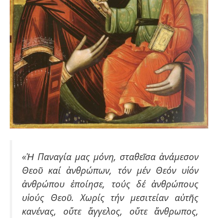
«Ἡ Παναγία μας μόνη, σταθεῖσα ἀνάμεσον
Θεοῦ καί ἀνθρώπων, τόν μέν Θεόν υἱόν
ἀνθρώπου ἐποίησε, τούς δέ ἀνθρώπους
υἱούς Θεοῦ. Χωρίς τήν μεσιτείαν αὐτῆς
κανένας, οὔτε ἄγγελος, οὔτε ἄνθρωπος,