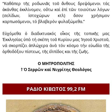
“Καθάπερ τῆς ροδωνιᾶς τοῦ ἄνθους δρεψάμενοι τάς
ἀκάνθας ἐκκλίνομεν, οὕτω καί ἐπί τῶν τοιούτων λόγων
(σελίδων, ἰστοχώρων κτλ) ὅσον χρήσιμον
καρπωσάμενοι, τό βλαβερόν φυλαξώμεθα.”
Εὐχόμεθα ὁ διαδικτυακός οἶκος τῆς τοπικῆς μας
Ἐκκλησίας ὑπό τή σκέπη τοῦ Κυρίου μας Ἰησοῦ Χριστοῦ,
νά σκορπίζει ἀπλώχερα άνά τόν κόσμο τήν εὐωδία τῆς
ὀρθοδόξου πίστεως, τῆς ἐλπίδος και τῆς ζωῆς.
Ο ΜΗΤΡΟΠΟΛΙΤΗΣ
† Ὁ Σερρῶν καί Νιγρίτης Θεολόγος
ΡΑΔΙΟ ΚΙΒΩΤΟΣ 99,2 FM