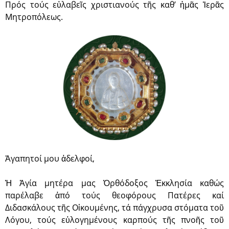
Πρός τούς εὐλαβεῖς χριστιανούς τῆς καθ’ ἡμᾶς Ἱερᾶς
Μητροπόλεως.
Ἀγαπητοί μου ἀδελφοί,
Ἡ Ἁγία μητέρα μας Ὀρθόδοξος Ἐκκλησία καθώς
παρέλαβε ἀπό τούς θεοφόρους Πατέρες καί
Διδασκάλους τῆς Οἰκουμένης, τά πάγχρυσα στόματα τοῦ
Λόγου, τούς εὐλογημένους καρπούς τῆς πνοῆς τοῦ