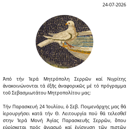
24-07-2026
Ἀπό τήν Ἱερά Μητρόπολη Σερρῶν καί Νιγρίτης
ἀνακοινώνονται τά ἑξῆς ἀναφορικῶς μέ τό πρόγραμμα
τοῦ Σεβασμιωτάτου Μητροπολίτου μας:
Τήν Παρασκευή 24 Ἰουλίου, ὁ Σεβ. Ποιμενάρχης μας θά
ἱερουργήσει κατά τήν Θ. Λειτουργία πού θά τελεσθεῖ
στην Ἱερά Μονή Ἀγίας Παρασκευῆς Σερρῶν, ὃπου
εὐρίσκεται πρός ἁγιασμό καί ἐνίσχυση τῶν πιστῶν