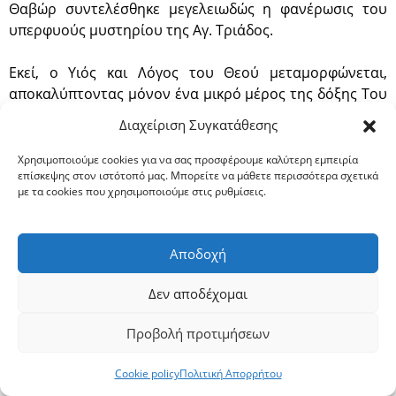
Θαβώρ συντελέσθηκε μεγελειωδώς η φανέρωσις του
υπερφυούς μυστηρίου της Αγ. Τριάδος.
Εκεί, ο Υιός και Λόγος του Θεού μεταμορφώνεται,
αποκαλύπτοντας μόνον ένα μικρό μέρος της δόξης Του
στους μαθητές Του, το εκτυφλωτικό εκείνο άκτιστο
Διαχείριση Συγκατάθεσης
Φως. Της φανερώσεως αυτής του μυστηρίου της Αγ.
Τριάδος προηγήθηκε η ομολογία του Αποστόλου
Χρησιμοποιούμε cookies για να σας προσφέρουμε καλύτερη εμπειρία
επίσκεψης στον ιστότοπό μας. Μπορείτε να μάθετε περισσότερα σχετικά
Πέτρου στην Καισάρεια Φιλίππου, ενός από τους
με τα cookies που χρησιμοποιούμε στις ρυθμίσεις.
αυτόπτες μάρτυρες του θαύματος της Μεταμορφώσεως
του Κυρίου μας. Ο Απόστολος Πέτρος ομολογεί την
θεότητα του Χριστού και μετά από λίγο ο ίδιος ο
Αποδοχή
Χριστός επάνω στο Θαβώρ αποκαλύπτει την ταυτότητά
Του, την θεότητα, η οποία λάμπει ασυγκρίτως
Δεν αποδέχομαι
περισσότερον από τον φυσικό ήλιο.
Προβολή προτιμήσεων
Η ελευθέρα συμμετοχή των ανθρώπων στο μεγάλο
γεγονός της σωτηρίας τους εκφράζεται πρωτίστως μέσα
Cookie policy
Πολιτική Απορρήτου
από την πίστη τους, ως ένα γεγονός ελευθέρας