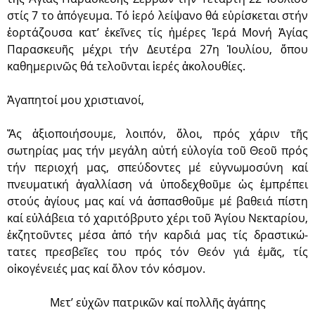
στίς 7 το ἀπόγευμα. Τό ἱερό λείψανο θά εὑρί­σκεται στήν
ἑορτάζουσα κατ’ ἐκεῖνες τίς ἡμέρες Ἱερά Μονή Ἁγίας
Παρασκευῆς μέχρι τήν Δευτέρα 27η Ἰουλίου, ὅπου
καθημε­ρινῶς θά τελοῦνται ἱερές ἀκολουθίες.
Ἀγαπητοί μου χριστιανοί,
Ἄς ἀξιοποιήσουμε, λοιπόν, ὅλοι, πρός χάριν τῆς
σωτηρίας μας τήν μεγάλη αὐτή εὐλογία τοῦ Θεοῦ πρός
τήν περιοχή μας, σπεύδοντες μέ εὐγνωμοσύ­νη καί
πνευματική ἀγαλλίαση νά ὑποδεχθοῦ­με ὡς ἐμπρέπει
στούς ἁγί­ους μας καί νά ἀσπασθοῦμε μέ βαθειά πίστη
καί εὐλάβεια τό χαριτόβρυτο χέρι τοῦ Ἁγίου Νεκταρίου,
ἐκζη­τοῦντες μέσα ἀπό τήν καρδιά μας τίς δραστικώ­
τατες πρεσβεῖες του πρός τόν Θεόν γιά ἐμᾶς, τίς
οἰκογένειές μας καί ὅλον τόν κόσμον.
Μετ’ εὐχῶν πατρικῶν καί πολλῆς ἀγάπης