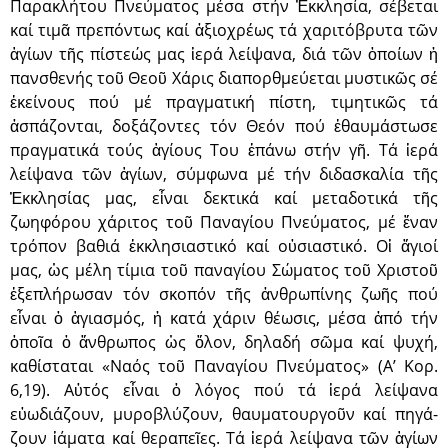
Παρα­κλήτου Πνεύματος μέσα στήν Ἐκκλησία, σέβεται
καί τιμᾶ πρεπόντως καί ἀξιοχρέως τά χαριτόβρυτα τῶν
ἁγίων τῆς πίστεώς μας ἱερά λείψανα, διά τῶν ὁποίων ἡ
πανσθενής τοῦ Θεοῦ Χάρις διαπορθμεύεται μυστικῶς σέ
ἐκείνους πού μέ πραγματική πίστη, τιμητικῶς τά
ἀσπάζονται, δοξάζοντες τόν Θεόν πού ἐθαυμάστω­σε
πραγματικά τούς ἁγίους Του ἐπάνω στήν γῆ. Τά ἱερά
λείψανα τῶν ἁγίων, σύμφωνα μέ τήν διδασκαλία τῆς
Ἐκκλησίας μας, εἶναι δεκτικά καί μετα­δοτικά τῆς
ζωηφόρου χάριτος τοῦ Παναγίου Πνεύματος, μέ ἕναν
τρόπον βαθιά ἐκκλησιαστικό καί οὐσιαστικό. Οἱ ἅγιοί
μας, ὡς μέλη τίμια τοῦ παναγίου Σώματος τοῦ Χρι­στοῦ
ἐξεπλήρωσαν τόν σκοπόν τῆς ἀνθρωπί­νης ζωῆς πού
εἶναι ὁ ἁγια­σμός, ἡ κατά χάριν θέωσις, μέσα ἀπό τήν
ὁποῖα ὁ ἄνθρωπος ὡς ὅλον, δηλαδή σῶμα καί ψυχή,
καθίσταται «Ναός τοῦ Παναγίου Πνεύματος» (Α’ Κορ.
6,19). Αὐτός εἶναι ὁ λόγος πού τά ἱερά λείψανα
εὐωδιάζουν, μυροβλύζουν, θαυματουργοῦν καί πηγά­
ζουν ἱάμα­τα καί θεραπεῖες. Τά ἱερά λείψανα τῶν ἁγίων