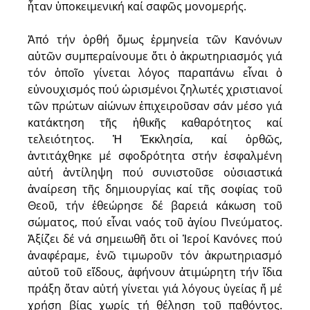
ἦταν ὑποκειμενική καί σαφῶς μονομερής.
Ἀπό τήν ὀρθή ὅμως ἑρμηνεία τῶν Κανόνων
αὐτῶν συμπεραίνουμε ὅτι ὁ ἀκρωτηριασμός γιά
τόν ὁποῖο γίνεται λόγος παραπάνω εἶναι ὁ
εὐνουχισμός πού ὡρισμένοι ζηλωτές χριστιανοί
τῶν πρώτων αἰώνων ἐπιχειροῦσαν σάν μέσο γιά
κατάκτηση τῆς ἠθικῆς καθαρότητος καί
τελειότητος. Ἡ Ἐκκλησία, καί ὀρθῶς,
ἀντιτάχθηκε μέ σφοδρότητα στήν ἐσφαλμένη
αὐτή ἀντίληψη πού συνιστοῦσε οὐσιαστικά
ἀναίρεση τῆς δημιουργίας καί τῆς σοφίας τοῦ
Θεοῦ, τήν ἐθεώρησε δέ βαρειά κάκωση τοῦ
σώματος, πού εἶναι ναός τοῦ ἁγίου Πνεύματος.
Ἀξίζει δέ νά σημειωθῆ ὅτι οἱ Ἱεροί Κανόνες πού
ἀναφέραμε, ἐνῶ τιμωροῦν τόν ἀκρωτηριασμό
αὐτοῦ τοῦ εἴδους, ἀφήνουν ἀτιμώρητη τήν ἴδια
πράξη ὅταν αὐτή γίνεται γιά λόγους ὑγείας ἤ μέ
χρήση βίας χωρίς τή θέληση τοῦ παθόντος.