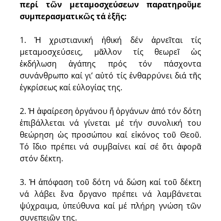
περί τῶν μεταμοσχεύσεων παρατηροῦμε
συμπερασματικῶς τά ἑξῆς:
1. Ἡ χριστιανική ἠθική δέν ἀρνεῖται τίς
μεταμοσχεύσεις, μᾶλλον τίς θεωρεῖ ὡς
ἐκδήλωση ἀγάπης πρός τόν πάσχοντα
συνάνθρωπο καί γι’ αὐτό τίς ἐνθαρρύνει διά τῆς
ἐγκρίσεως καί εὐλογίας της.
2. Ἡ ἀφαίρεση ὀργάνου ἤ ὀργάνων ἀπό τόν δότη
ἐπιβάλλεται νά γίνεται μέ τήν συνολική του
θεώρηση ὡς προσώπου καί εἰκόνος τοῦ Θεοῦ.
Τό ἴδιο πρέπει νά συμβαίνει καί σέ ὅτι ἀφορᾶ
στόν δέκτη.
3. Ἡ ἀπόφαση τοῦ δότη νά δώση καί τοῦ δέκτη
νά λάβει ἕνα ὄργανο πρέπει νά λαμβάνεται
ψύχραιμα, ὑπεύθυνα καί μέ πλήρη γνώση τῶν
συνεπειῶν της.