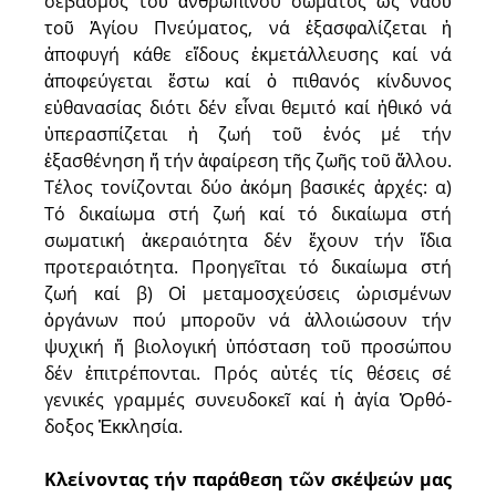
σεβασμός τοῦ ἀνθρώπινου σώματος ὡς ναοῦ
τοῦ Ἁγίου Πνεύματος, νά ἐξασφαλίζεται ἡ
ἀποφυγή κάθε εἴδους ἐκμετάλλευσης καί νά
ἀποφεύγεται ἔστω καί ὁ πιθανός κίνδυνος
εὐθανασίας διότι δέν εἶναι θεμιτό καί ἠθικό νά
ὑπερασπίζεται ἡ ζωή τοῦ ἑνός μέ τήν
ἐξασθένηση ἤ τήν ἀφαίρεση τῆς ζωῆς τοῦ ἄλλου.
Τέλος τονίζονται δύο ἀκόμη βασικές ἀρχές: α)
Τό δικαίωμα στή ζωή καί τό δικαίωμα στή
σωματική ἀκεραιό­τητα δέν ἔχουν τήν ἴδια
προτεραιότητα. Προηγεῖται τό δικαίωμα στή
ζωή καί β) Οἱ μεταμοσχεύσεις ὡρισμένων
ὀργάνων πού μποροῦν νά ἀλλοιώσουν τήν
ψυχική ἤ βιολογική ὑπόσταση τοῦ προσώπου
δέν ἐπιτρέπονται. Πρός αὐτές τίς θέσεις σέ
γενικές γραμμές συνευδοκεῖ καί ἡ ἁγία Ὀρθό­
δοξος Ἐκκλησία.
Κλείνοντας τήν παράθεση τῶν σκέψεών μας