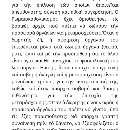
γιά τήν ἐπίλυση τῶν ὁποίων ἀπαιτεῖται
ὑπευθυνότης, σύνεση καί ἠθική συγκρότηση. Ὁ
Ρωμαιοκαθολικισμός ἔχει ὁριοθετήσει τίς
βασικές ἀρχές πού πρέπει νά διέπουν τήν
προσφορά ὀργάνων γιά μεταμοσχεύσεις. Ὅταν ὁ
δωρητής ζῆ, ἡ ἀφαίρεση ὀργάνου του
ἐπιτρέπεται μόνο στά δίδυμα ὄργανα (νεφρό,
μάτι, κ.λπ) καί μέ τήν προϋπόθεση ὅτι τό ἄλλο
εἶναι ὑγιές καί θά συνεχίσει τή φυσιολογική του
λειτουργία. Ἐπίσης ὅταν ὑπάρχει πραγματική
καί σοβαρή ἀνάγκη καί ἡ μεταμόσχευση εἶναι ὁ
μοναδικός τρόπος γιά τήν ἀντιμετώπισή της,
καθώς καί ὅταν ὑπάρχει σοβα­ρή καί βάσιμη
πιθανότητα γιά τήν ἐπιτυχία τῆς
μεταμόσχευσης. Ὅταν ὁ δωρητής εἶναι νεκρός ἡ
προσφορά ὀργάνου του πρέπει νά γίνεται ὑπό
τίς ἑξῆς προϋποθέσεις: Νά ὑπάρχει γραπτή
συναίνεση πρίν τό θάνατο, νά ἐξασφαλίζεται ὁ