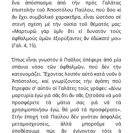
ἕνα ἀπόσπασμα ἀπό τήν πρός Γαλάτας
ἐπιστολήν τοῦ Ἀποστόλου Παύλου, πού ὅσο κί
ἄν ἔχει συμβολικό χαρακτῆρα, εἶναι ὡστόσο σέ
στενή σχέση μέ τήν οὐσία τοῦ θέματός μας:
«Μαρτυρῶ γάρ ὑμῖν ὅτι εἰ δυνατόν τούς
ὀφθαλμούς ὑμῶν ἐξορύξαντες ἄν ἐδώκατέ μοι»
(Γαλ. 4, 15).
Ὅπως εἶναι γνωστόν ὁ Παῦλος ὑπέφερε ἀπό μία
σπάνια νόσο τῶν ὀφθαλμῶν, πού δέν τήν
κατονομάζει. Ἔχοντας λοιπόν αὐτό κατά νοῦν ὁ
Ἀπόστολος, καί γνωρίζοντας τήν ἀγάπη πού
ἔτρεφαν σ’ αὐτόν οἱ Γαλάτες τούς γράφει: «Δίνω
μαρτυρία ἐγώ γιά σᾶς ὅτι ἄν σᾶς ζητοῦσα νά μοῦ
προσφέρετε τά μάτια σας γιά νά τά
χρησιμοποιήσω ἐγώ, θά μοῦ τά προσφέρατε».
Στήν ἐποχή τοῦ Παύλου δέν γινόταν ἀσφαλῶς
μεταμοσχεύσεις, ἀλλά μποροῦμε νά
ὑποθέσουμε πώς ἄν ἐγίνονταν τότε ὁ