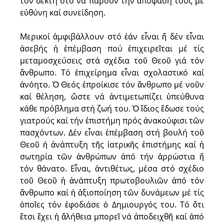
τόν δέκτη στό νά πάρουν τήν ἀπόφασή τους μέ
εὐθύνη καί συνείδηση.
Μερικοί ἀμφιβάλλουν στό ἐάν εἶναι ἤ δέν εἶναι
ἀσεβής ἡ ἐπέμβαση πού ἐπιχειρεῖται μέ τίς
μεταμοσχεύσεις στά σχέδια τοῦ Θεοῦ γιά τόν
ἄνθρωπο. Τό ἐπιχείρημα εἶναι σχολαστικό καί
ἀνόητο. Ὁ Θεός ἐπροίκισε τόν ἄνθρωπο μέ νοῦν
καί θέληση, ὥστε νά ἀντιμετωπίζει ὑπεύθυνα
κάθε πρόβλημα στή ζωή του. Ὁ ἴδιος ἔδωσε τούς
γιατρούς καί τήν ἐπιστήμη πρός ἀνακούφισι τῶν
πασχόντων. Δέν εἶναι ἐπέμβαση στή βουλή τοῦ
Θεοῦ ἡ ἀνάπτυξη τῆς ἰατρικῆς ἐπιστήμης καί ἡ
σωτηρία τῶν ἀνθρώπων ἀπό τήν ἀρρώστια ἤ
τόν θάνατο. Εἶναι, ἀντιθέτως, μέσα στό σχέδιο
τοῦ Θεοῦ ἡ ἀνάπτυξη πρωτοβουλιῶν ἀπό τόν
ἄνθρωπο καί ἡ ἀξιοποίηση τῶν δυνάμεων μέ τίς
ὁποῖες τόν ἐφοδιάσε ὁ Δημιουργός του. Τό ὅτι
ἔτσι ἔχει ἡ ἄλήθεια μπορεῖ νά ἀποδειχθῆ καί ἀπό