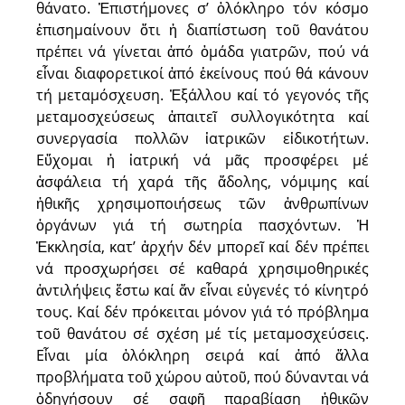
θάνατο. Ἐπιστήμονες σ’ ὁλόκληρο τόν κόσμο
ἐπισημαίνουν ὅτι ἡ διαπίστωση τοῦ θανάτου
πρέπει νά γίνεται ἀπό ὁμάδα γιατρῶν, πού νά
εἶναι διαφορετικοί ἀπό ἐκείνους πού θά κά­νουν
τή μεταμόσχευση. Ἐξάλλου καί τό γεγονός τῆς
μεταμοσχεύσεως ἀπαιτεῖ συλλογικότητα καί
συνεργασία πολλῶν ἰατρικῶν εἰδικοτήτων.
Εὔχομαι ἡ ἰατρική νά μᾶς προσφέρει μέ
ἀσφάλεια τή χαρά τῆς ἄδολης, νόμιμης καί
ἠθικῆς χρησιμοποιήσεως τῶν ἀνθρωπίνων
ὀργάνων γιά τή σωτηρία πασχόντων. Ἡ
Ἐκκλησία, κατ’ ἀρχήν δέν μπορεῖ καί δέν πρέπει
νά προσχωρήσει σέ καθαρά χρησιμοθηρικές
ἀντιλήψεις ἔστω καί ἄν εἶναι εὐγενές τό κίνητρό
τους. Καί δέν πρόκειται μόνον γιά τό πρόβλημα
τοῦ θανάτου σέ σχέση μέ τίς μεταμοσχεύσεις.
Εἶναι μία ὁλόκληρη σειρά καί ἀπό ἄλλα
προβλήματα τοῦ χώρου αὐτοῦ, πού δύνανται νά
ὁδηγήσουν σέ σαφῆ παραβίαση ἠθικῶν