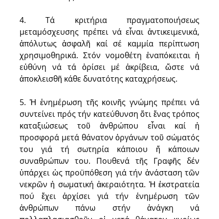
4. Τά κριτήρια πραγματοποιήσεως
μεταμόσχευσης πρέπει νά εἶναι ἀντικειμενικά,
ἀπόλυτως ἀσφαλῆ καί σέ καμμία περίπτωση
χρησιμοθηρικά. Στόν νομοθέτη ἐναπόκειται ἡ
εὐθύνη νά τά ὁρίσει μέ ἀκρίβεια, ὥστε νά
ἀποκλεισθῆ κάθε δυνατότης καταχρήσεως.
5. Ἡ ἐνημέρωση τῆς κοινῆς γνώμης πρέπει νά
συντείνει πρός τήν κατεύθυνση ὅτι ἕνας τρόπος
καταξιώσεως τοῦ ἀνθρώπου εἶναι καί ἡ
προσφορά μετά θάνατον ὀργάνων τοῦ σώματός
του γιά τή σωτηρία κάποιου ἤ κάποιων
συναθρώπων του. Πουθενά τῆς Γραφῆς δέν
ὑπάρχει ὡς προϋπόθεση γιά τήν ἀνάσταση τῶν
νεκρῶν ἡ σωματική ἀκεραιότητα. Ἡ ἐκστρατεία
πού ἔχει ἀρχίσει γιά τήν ἐνημέρωση τῶν
ἀνθρώπων πάνω στήν ἀνάγκη νά