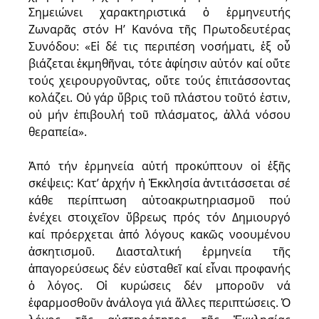
Σημειώνει χαρακτηριστικά ὁ ἑρμηνευτής
Ζωναρᾶς στόν Η’ Κανόνα τῆς Πρωτοδευτέρας
Συνόδου: «Εἰ δέ τις περιπέση νοσήματι, ἐξ οὗ
βιάζεται ἐκμηθῆναι, τότε ἀφίησιν αὐτόν καί οὔτε
τούς χειρουργοῦντας, οὔτε τούς ἐπιτάσσοντας
κολάζει. Οὐ γάρ ὕβρις τοῦ πλάστου τοῦτό ἐστιν,
οὐ μήν ἐπιβουλή τοῦ πλάσματος, ἀλλά νόσου
θεραπεία».
Ἀπό τήν ἑρμηνεία αὐτή προκύπτουν οἱ ἑξῆς
σκέψεις: Κατ’ ἀρχήν ἡ Ἐκκλησία ἀντιτάσσεται σέ
κάθε περίπτωση αὐτοακρωτηριασμοῦ πού
ἐνέχει στοιχεῖον ὕβρεως πρός τόν Δημιουργό
καί πρόερχεται ἀπό λόγους κακῶς νοουμένου
ἀσκητισμοῦ. Διασταλτική ἑρμηνεία τῆς
ἀπαγορεύσεως δέν εὐσταθεῖ καί εἶναι προφανής
ὁ λόγος. Οἱ κυρώσεις δέν μποροῦν νά
ἐφαρμοσθοῦν ἀνάλογα γιά ἄλλες περιπτώσεις. Ὁ