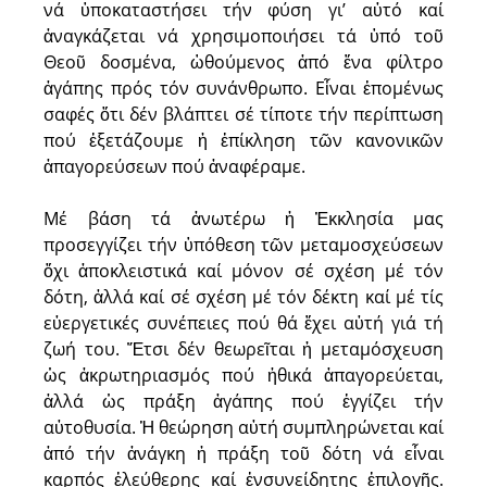
νά ὑποκαταστήσει τήν φύση γι’ αὐτό καί
ἀναγκάζεται νά χρησιμοποιήσει τά ὑπό τοῦ
Θεοῦ δοσμένα, ὠθούμενος ἀπό ἕνα φίλτρο
ἀγάπης πρός τόν συνάνθρωπο. Εἶναι ἑπομένως
σαφές ὅτι δέν βλάπτει σέ τίποτε τήν περίπτωση
πού ἐξετάζουμε ἡ ἐπίκληση τῶν κανονικῶν
ἀπαγορεύσεων πού ἀναφέραμε.
Μέ βάση τά ἀνωτέρω ἡ Ἐκκλησία μας
προσεγγίζει τήν ὑπόθεση τῶν μεταμοσχεύσεων
ὄχι ἀποκλειστικά καί μόνον σέ σχέση μέ τόν
δότη, ἀλλά καί σέ σχέση μέ τόν δέκτη καί μέ τίς
εὐεργετικές συνέπειες πού θά ἔχει αὐτή γιά τή
ζωή του. Ἔτσι δέν θεωρεῖται ἡ μεταμόσχευση
ὡς ἀκρωτηριασμός πού ἠθικά ἀπαγορεύεται,
ἀλλά ὡς πράξη ἀγάπης πού ἐγγίζει τήν
αὐτοθυσία. Ἡ θεώρηση αὐτή συμπληρώνεται καί
ἀπό τήν ἀνάγκη ἡ πράξη τοῦ δότη νά εἶναι
καρπός ἐλεύθερης καί ἐνσυνείδητης ἐπιλογῆς.