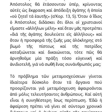
Ἀπόστολος θά ἐτάσσονταν ὑπέρ, κρίνοντας
αὐτές ὡς ἔκφραση καί ἀπόδειξη ἀγάπης ἡ ὁποία
«οὐ ζητεῖ τά ἑαυτῆς» (α’Κορ. 13, 5). Ὅταν ὁ ἴδιος
ὁ Ἀπόστολος διδάσκει ὅτι ὅλοι οἱ χριστιανοί
εἴμαστε «ἀλλήλων μέλη» καί ὅταν μᾶς προτρέπει
«διά τῆς ἀγάπης δουλεύετε εἰς ἀλλήλους» καί
ὅταν ἡ προσφορά τῆς ζωῆς μας ὁλόκληρης στό
βωμό τῆς πίστεως καί τῆς πατρίδος
καταξιώνεται καί δικαιώνεται, τότε πῶς θά
ἀρνηθοῦμε μία πράξη τόσο εὐγενική καί
ἀνιδιοτελῆ, γιά νά σωθῆ ἕνας συνάνθρωπός μας;
Τό πρόβλημα τῶν μεταμοσχεύσεων γίνεται
ἰδιαίτερα δύσκολο ὅταν τά ὄργανα πού
προορίζονται γιά μεταμόσχευση ἀφαιροῦνται
ἀπό μόλις τελευτήσαντες ἀνθρώπους. Καί αὐτή
εἶναι ἡ συνηθέστερη ἴσως περίπτωση. Ἐδῶ ἡ
ἀφαίρεση πρέπει νά γίνει σέ σύντομο χρονικό