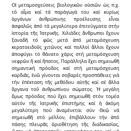
Οἱ μεταμοσχεύσεις βιολογικῶν οὐσιῶν ὡς π.χ.
τό αἷμα καί τά παράγωγά του καί κυρίως
ὀργάνων ἀνθρώπινης προέλευσης εἶναι
ἀσφαλῶς ἀπό τά μεγαλύτερα ἐπιτεύγματα στήν
ἱστορία τῆς Ἰατρικῆς. Χιλιάδες ἄνθρωποι ἔχουν
ξαναδῆ τό φῶς μετά ἀπό μεταμόσχευση
κερατοειδοῦς χιτῶνος καί πολλοί ἄλλοι ἔχουν
ἀποφύγει τό θάνατο χάρις στή μεταμόσχευση
νεφρῶν ἤ καί ἤπατος. Παράλληλα ἔχει σημειωθῆ
σημαντική πρόοδος καί στή μεταμόσχευση
καρδιᾶς, ἐνῶ γίνονται σοβαρές προσπάθειες γιά
τήν ἐπέκταση τῆς μεθόδου αὐτῆς καί σέ ἄλλα
ὄργανα τοῦ ἀνθρωπίνου σώματος. Ἡ μεγάλη
ὅμως πρόοδος πού ἔχει σημειωθῆ στόν τομέα
αὐτόν τῆς ἰατρικῆς ἐπιστήμης καί ἡ ἀκόμη
μεγαλύτερη πού ἀναμένεται σύν Θεῷ νά
σημειωθῆ στό μέλλον, ἐπιβάλλουν τήν ἀπό
πάσης πλευρᾶς ὁριοθέτηση τῆς διαδικασίας,