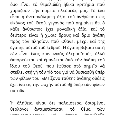
δύο εἶναι τά θεμελιώδη ἠθικά κριτήρια πού
χαράζουν τήν πορεία πλεύσεώς μας. Τό ἕνα
εἶναι ἡ ἀνεπανάληπτη ἀξία τοῦ ἀνθρώπου ὡς
εἰκόνος τοῦ Θεοῦ, γεγονός πού σημαίνει ὅτι ὁ
κάθε ἄνθρωπος ἔχει μοναδική ἀξία, καί τό
δεύτερο εἶναι ἡ χωρίς ὅρους καί ὅρια ἀγάπη
πρός τόν πλησίον, πού φθάνει μέχρι καί τῆς
ἀγάπης αὐτοῦ τοῦ ἐχθροῦ. Ἡ ἀγάπη βέβαια αὐτή
δέν εἶναι ἕνας κοινωνικός ἀλτρουϊσμός, ἀλλά
ἐκπορεύεται καί ἐμπνέεται ἀπό τήν ἀγάπη τοῦ
ἴδιου τοῦ Θεοῦ, πού ἔφθασε στό σημεῖο νά
στείλει στή γῆ τόν Υἱό του γιά νά θυσιασθῆ ὑπέρ
τῶν φίλων του. «Μείζονα ταύτης ἀγάπης οὐδείς
ἔχει ἵνα τις τήν ψυχήν αὐτοῦ θῇ ὑπέρ τῶν φίλων
αὐτοῦ».
Ἡ ἀλήθεια εἶναι ὅτι παλαιότερα ὁρισμένοι
θεολόγοι ἀντιμετώπισαν τό θέμα τῶν