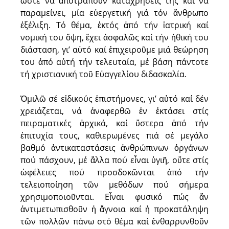
ὥστε νά ἀποτραποῦν καταχρήσεις της καί νά
παραμείνει, μία εὐεργετική γιά τόν ἄνθρωπο
ἐξέλιξη. Τό θέμα, ἐκτός ἀπό τήν ἰατρική καί
νομική του ὄψη, ἔχει ἀσφαλῶς καί τήν ἠθική του
διάσταση, γι’ αὐτό καί ἐπιχειροῦμε μιά θεώρηση
του ἀπό αὐτή τήν τελευταία, μέ βάση πάντοτε
τή χριστιανική τοῦ Εὐαγγελίου διδασκαλία.
Ὁμιλῶ σέ εἰδικούς ἐπιστήμονες, γι’ αὐτό καί δέν
χρειάζεται, νά ἀναφερθῶ ἐν ἐκτάσει στίς
πειραματικές ἀρχικά, καί ὕστερα ἀπό τήν
ἐπιτυχία τους, καθιερωμένες πιά σέ μεγάλο
βαθμό ἀντικαταστάσεις ἀνθρώπινων ὀργάνων
πού πάσχουν, μέ ἄλλα πού εἶναι ὑγιῆ, οὔτε στίς
ὠφέλειες πού προσδοκῶνται ἀπό τήν
τελειοποίηση τῶν μεθόδων πού σήμερα
χρησιμοποιοῦνται. Εἶναι φυσικό πώς ἄν
ἀντιμετωπισθοῦν ἡ ἄγνοια καί ἡ προκατάληψη
τῶν πολλῶν πάνω στό θέμα καί ἐνθαρρυνθοῦν