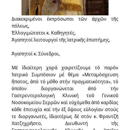
Διακεκριμένοι ἐκπρόσωποι τῶν ἀρχῶν τῆς
πόλεως,
Ἐλλογιμώτατοι κ. Καθηγητές,
Ἀγαπητοί λειτουργοί τῆς ἱατρικῆς ἐπιστήμης,
Ἀγαπητοί κ. Σύνεδροι,
Μέ ἰδιαίτερη χαρά χαιρετίζουμε τό παρόν
Ἰατρικό Συμπόσιον μέ θέμα «Μεταμόσχευση
ἥπατος, ἀπό τό μῦθο στήν πραγματικότητα», τό
ὁποῖον διοργανώνεται ἀπό τήν
Γαστρεντερολογική Κλινική τοῦ Γενικοῦ
Νοσοκομείου Σερρῶν καί εὐχόμεθα ἀπό καρδίας
κάθε ἐπιτυχία καί τήν ἐξ ὕψους εὐλογίαν στούς
τε διοργανωτές, ἰδιαιτέρως δέ στόν κ. Φραντζῆ
Χατζηχρῆστο, Διευθυντή τῆς