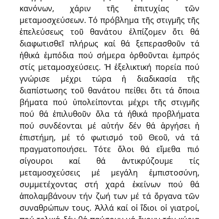
κανόνων, χάριν τῆς ἐπιτυχίας τῶν
μεταμοσχεύσεων. Τό πρόβλημα τῆς στιγμῆς τῆς
ἐπελεύσεως τοῦ θανάτου ἐλπίζομεν ὅτι θά
διαφωτισθεῖ πλήρως καί θά ξεπερασθοῦν τά
ἠθικά ἐμπόδια πού σήμερα ὀρθοῦνται ἐμπρός
στίς μεταμοσχεύσεις. Ἡ ἐξελικτική πορεία πού
γνώρισε μέχρι τώρα ἡ διαδικασία τῆς
διαπίστωσης τοῦ θανάτου πείθει ὅτι τά ὅποια
βήματα πού ὑπολείπονται μέχρι τῆς στιγμῆς
πού θά ἐπιλυθοῦν ὅλα τά ἠθικά προβλήματα
πού συνδέονται μέ αὐτήν δέν θά ἀργήσει ἡ
ἐπιστήμη, μέ τό φωτισμό τοῦ Θεοῦ, νά τά
πραγματοποιήσει. Τότε ὅλοι θά εἴμεθα πιό
σίγουροι καί θά ἀντικρύζουμε τίς
μεταμοσχεύσεις μέ μεγάλη ἐμπιστοσύνη,
συμμετέχοντας στή χαρά ἐκείνων πού θά
ἀπολαμβάνουν τήν ζωή των μέ τά ὄργανα τῶν
συναθρώπων τους. Ἀλλά καί οἱ ἴδιοι οἱ γιατροί,