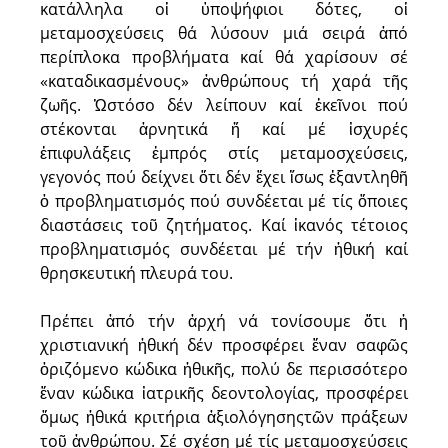
κατάλληλα οἱ ὑποψήφιοι δότες, οἱ
μεταμοσχεύσεις θά λύσουν μιά σειρά ἀπό
περίπλοκα προβλήματα καί θά χαρίσουν σέ
«καταδικασμένους» ἀνθρώπους τή χαρά τῆς
ζωῆς. Ὡστόσο δέν λείπουν καί ἐκεῖνοι πού
στέκονται ἀρνητικά ἤ καί μέ ἰσχυρές
ἐπιφυλάξεις ἐμπρός στίς μεταμοσχεύσεις,
γεγονός πού δείχνει ὅτι δέν ἔχει ἴσως ἐξαντληθῆ
ὁ προβληματισμός πού συνδέεται μέ τίς ὅποιες
διαστάσεις τοῦ ζητήματος. Καί ἱκανός τέτοιος
προβληματισμός συνδέεται μέ τήν ἠθική καί
θρησκευτική πλευρά του.
Πρέπει ἀπό τήν ἀρχή νά τονίσουμε ὅτι ἡ
χριστιανική ἠθική δέν προσφέρει ἕναν σαφῶς
ὀριζόμενο κώδικα ἠθικῆς, πολύ δε περισσότερο
ἕναν κώδικα ἰατρικῆς δεοντολογίας, προσφέρει
ὅμως ἠθικά κριτήρια ἀξιολόγησηςτῶν πράξεων
τοῦ ἀνθρώπου. Σέ σχέση μέ τίς μεταμοσχεύσεις