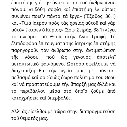
ἐπιστήμης γιά τήν ἀνακούφιση τοῦ ἀνθρωπίνου
πόνου. «Ἐδόθη σοφία καί ἐπιστήμη ἐν αὐτοῖς
συνιέναι ποιεῖν πάντα τά ἔργα» (Ἔξοδος, 36,1)
καί «Τίμα ἰατρόν πρός τάς χρείας αὐτοῦ καί γάρ
αὐτόν ἔκτισεν ὁ Κύριος» (Σοφ. Σειράχ, 38,1) λέγει
τό πνεῦμα τοῦ Θεοῦ στήν Ἁγία Γραφή. Τά
ἐλπιδοφόρα ἐπιτεύγματα τῆς ἱατρικῆς ἐπιστήμης
παρηγοροῦν τόν ἄνθρωπο στήν ἀντιμετώπιση
τῆς νόσου, πού ὡς γεγονός ἀποτελεῖ
μεταπτωτικό φαινόμενο. Ὡστόσο ὀφείλουμε νά
διαχειριζόμεθα τήν ὑγεία μας μέ σύνεση,
σεβασμό καί σοφία ὡς δῶρο πολύτιμο τοῦ Θεοῦ
καί νά προστατεύουμε τήν ὕπαρξή μας ἀλλά καί
τό περιβάλλον μέσα στό ὁποῖο ζοῦμε ἀπό
καταχρήσεις καί ὑπερβολές.
Ἀλλ’ ἄς εἰσέλθουμε τώρα στήν διαπραγματεύση
τοῦ θέματός μας.