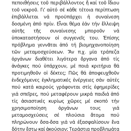
πεποιθήσεις τοῦ περιβάλλοντος ἤ καί τοῦ ἴδιου
τοῦ νεκροῦ. Γι’ αὐτό σέ κάθε τέτοια περίπτωση
ἐπιβάλλεται νά προϋπάρχει ἡ συναίνεση
δοσμένη ἀπό πρίν. Εἶναι θέμα ἐάν τήν ἔλλειψη
αὐτῆς τῆς συναίνεσης μποροῦν νά
ὑποκαταστήσουν οἱ συγγενεῖς του. Ἐπίσης
πρόβλημα γεννᾶται ἀπό τή βιομηχανοποίηση
τῶν μεταμοσχεύσεων. Ἄν π.χ. μία τράπεζα
ὀργάνων διαθέτει λιγότερα ὄργανα ἀπό τίς
ἀνάγκες πού ὑπάρχουν, μέ ποιά κριτήρια θά
προτιμηθοῦν οἱ δέκτες; Πῶς θά ἀποφευχθοῦν
ἐνδεχόμενες ἐγκληματικές ἐνέργειες σάν αὐτές
πού κατά καιρούς γράφονται στίς ἐφημερίδες
γιά σπεῖρες, πού μεταφέρουν μικρά παιδιά ἀπό
τίς ἀσιαστικές κυρίως χῶρες μέ σκοπό τήν
χρησιμοποίηση ὀργάνων τους γιά
μεταμοσχεύσεις σέ πλούσια ἄτομα πού
πληρώνουν ὅσα-ὅσα γιά νά ἐξασφαλίσουν ἕνα
δότην ἔστω καί ἀκούσιον; Τεράστια προβλημάτα