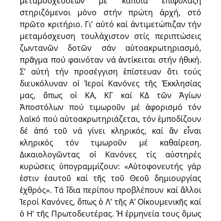
μεταμοσχεύσεων μέ κάποια ἐπιφύλαξη
στηριζόμενοι μόνο στήν πρώτη ἀρχή, στό
πρῶτο κριτήριο. Γι’ αὐτό καί ἀντιμετώπιζαν τήν
μεταμόσχευση τουλάχιστον στίς περιπτώσεις
ζωντανῶν δοτῶν σάν αὐτοακρωτηριασμό,
πρᾶγμα πού φαινόταν νά ἀντίκειται στήν ἠθική.
Σ’ αὐτή τήν προσέγγιση ἐπίστευαν ὅτι τούς
διευκόλυναν οἱ Ἱεροί Κανόνες τῆς Ἐκκλησίας
μας, ὅπως οἱ ΚΑ, ΚΓ καί ΚΔ τῶν Ἁγίων
Ἀποστόλων πού τιμωροῦν μέ ἀφορισμό τόν
λαϊκό πού αὐτοακρωτηριάζεται, τόν ἐμποδίζουν
δέ ἀπό τοῦ νά γίνει κληρικός, καί ἄν εἶναι
κληρικός τόν τιμωροῦν μέ καθαίρεση.
Δικαιολογῶντας οἱ Κανόνες τίς αὐστηρές
κυρώσεις ὑπογραμμίζουν: «Αὐτοφονευτής γάρ
ἐστιν ἑαυτοῦ καί τῆς τοῦ Θεοῦ δημιουργίας
ἐχθρός». Τά ἴδια περίπου προβλέπουν καί ἄλλοι
Ἱεροί Κανόνες, ὅπως ὁ Λ’ τῆς Α’ Οἰκουμενικῆς καί
ὁ Η’ τῆς Πρωτοδευτέρας. Ἡ ἑρμηνεία τους ὅμως