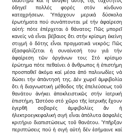
διάστημα καί ἡ ἀνάγκη αὐτῆς τῆς ταχύτητος
ὁδηγεῖ πολλές φορές στόν κίνδυνο
καταχρήσεων. Ὑπάρχουν μερικά δύσκολα
ἐρωτήματα πού συνάπτονται μέ τήν ἀφαίρεση
αὐτή: πότε ἐπέρχεται ὁ θάνατος; Πῶς μπορεῖ
κανείς νά εἶναι βέ­βαιος ὅτι στήν κρίσιμη ἐκείνη
στιγμή ὁ δότης εἶναι πραγματικά νεκρός; Πῶς
ἐξασφαλίζεται ἡ συναίνεσή του γιά τήν
ἀφαίρεση τῶν ὀργάνων του; Στό κρίσιμο
ἐρώτημα πότε πεθαίνει ὁ ἄνθρωπος ἡ ἐπιστήμη
προσπαθεῖ ἀ­κόμα καί μέσα ἀπό παλινωδίες νά
δώσει τήν ἀπάντησή της. Δέν χωρεῖ ἀμ­φιβολία
ὅτι ἡ διαγνωστική μέθοδος τῆς ἐπελεύσεως τοῦ
θανάτου ἀνήκει ἀποκλειστικῶς στήν ἰατρική
ἐπιστήμη. Ὡστόσο στό χῶρο τῆς ἰατρικῆς ἔχουν
ἐγερθῆ σοβαρές ἀμφιβολίες ἄν ἡ
ἠλεκτροεγκεφαλική σιγή εἶναι ἀπόλυτα ἀσφαλές
κριτήριο διαπιστώσεως τοῦ θανάτου. Ὑπῆρξαν
περιπτώσεις πού ἡ σιγή αὐτή δέν ἐσήμαινε καί