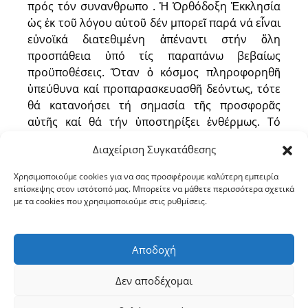
πρός τόν συνανθρωπο . Ἡ Ὀρθόδοξη Ἐκκλησία
ὡς ἐκ τοῦ λόγου αὐτοῦ δέν μπορεῖ παρά νά εἶναι
εὐνοϊκά διατεθιμένη ἀπέναντι στήν ὅλη
προσπάθεια ὑπό τίς παραπάνω βεβαίως
προϋποθέσεις. Ὅταν ὁ κόσμος πληροφορηθῆ
ὑπεύθυνα καί προπαρασκευασθῆ δεόντως, τότε
θά κατανοήσει τή σημασία τῆς προσφορᾶς
αὐτῆς καί θά τήν ὑποστηρίξει ἐνθέρμως. Τό
εὐχόμεθα. Σᾶς εὐχαριστῶ.
Διαχείριση Συγκατάθεσης
† Ὁ Σερρῶν καί Νιγρίτης Θεολόγος
Χρησιμοποιούμε cookies για να σας προσφέρουμε καλύτερη εμπειρία
επίσκεψης στον ιστότοπό μας. Μπορείτε να μάθετε περισσότερα σχετικά
με τα cookies που χρησιμοποιούμε στις ρυθμίσεις.
Αποδοχή
1
2
…
6
Επόμενο
→
Δεν αποδέχομαι