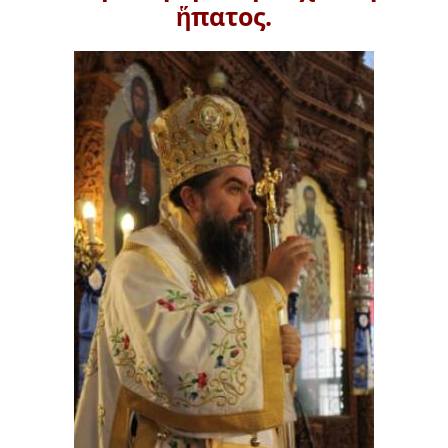
ἥπατος.