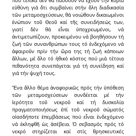
πού τελικά δέν θά παύσουν νά ἔχουν τήν κύρια
εὐθύνη γιά ὅτι συμβαίνει στήν ὅλη διαδικασία
τῶν μεταμοσχεύσεων, θά νοιώθουν δικαιωμένοι
ἐνώπιον τοῦ Θεοῦ καί τῆς συνειδήσεώς των,
γιατί δέν θά εἶναι ὑποχρεωμένοι, νά
ἀντιμετωπίζουν, προκειμένου νά βοηθήσουν τή
ζωή τῶν συνανθρώπων τους τό ἐνδεχόμενο νά
ἀφαιροῦν πρίν τήν ὥρα της τή ζωή κάποιων
ἄλλων, μέ ὅλο τό ἠθικό κόστος πού μιά τέτοια
πιθανότητα συνεπάγεται γιά τή συνείδηση καί
γιά τήν ψυχή τους.
Ἕνα ἄλλο θέμα ἀναφορικῶς πρός τήν ὑπόθεση
τῶν μεταμοσχεύσεων συνδέεται μέ τήν
ἱερότητα τοῦ νεκροῦ καί τή δυσκολία
πραγματοποιήσεως ἐπί τοῦ νεκροῦ σώματός
οἱασδήποτε ἐπεμβάσεως πού εἶναι ἐνδεχόμενο
νά ἐκληφθῆ ὡς ἀσέβεια. Ὁ σεβασμός πρός τό
νεκρό στηρίζεται καί στίς θρησκευτικές