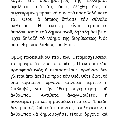
λόγος τῆς αὐστηρότητος τῆς Ἐκκλησίας
ὀφείλεται στό ὅτι, ὅπως ἐλέχθη ἤδη, ἡ
συγκεκριμένη πρακτική συνιστᾶ προσβολή κατά
τοῦ Θεοῦ, ὁ ὁποῖος ἔπλασε τόν σύνολο
ἄνθρωπο. Ἡ ἐκτομή εἶναι ἐμπρακτη
ἀποδοκιμασία τοῦ δημιουργοῦ, δηλαδή ἀσέβεια.
Ἔχει δηλαδή τό νόημα τῆς διορθώσεως ἑνός
ὑποτιθέμενου λάθους τοῦ Θεοῦ.
Ὅμως προκειμένου περί τῶν μεταμοσχεύσεων
τό πρᾶγμα διαφέρει οὐσιωδῶς. Ἡ ἐκούσια ἐδῶ
προσφορά ἑνός ἤ περισσοτέρων ὀργάνων δέν
γίνεται ἀπό ἀσέβεια πρός τόν Θεό. Οὔτε διότι τό
ὑπό ἀφαίρεση ὄργανο κρίνεται περιττό ἤ
ἐπιβλαβές γιά τήν ἠθική συγκρότηση τοῦ
ἀνθρώπου. Ἀντίθετα ἀναγνωρίζεται ἡ
πολυτιμότητα καί ἡ μοναδικότητά του. Ἐπειδή
δέν μπορεῖ, ἐπί τοῦ παρόντος τουλάχιστον, ὁ
ἄνθρωπος νά δημιουργήσει τέτοια ὄργανα καί