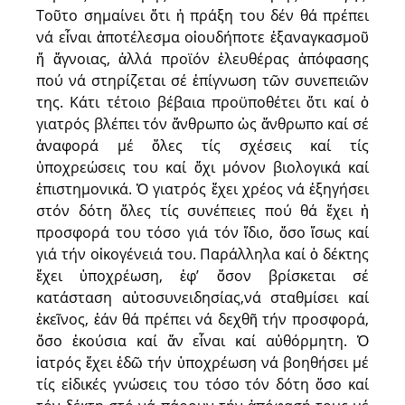
Τοῦτο σημαίνει ὅτι ἡ πράξη του δέν θά πρέπει
νά εἶναι ἀποτέλεσμα οἱουδήποτε ἐξαναγκασμοῦ
ἤ ἄγνοιας, ἀλλά προϊόν ἐλευθέρας ἀπόφασης
πού νά στηρίζεται σέ ἐπίγνωση τῶν συνεπειῶν
της. Κάτι τέτοιο βέβαια προϋποθέτει ὅτι καί ὁ
γιατρός βλέπει τόν ἄνθρωπο ὡς ἄνθρωπο καί σέ
ἀναφορά μέ ὅλες τίς σχέσεις καί τίς
ὑποχρεώσεις του καί ὄχι μόνον βιολογικά καί
ἐπιστημονικά. Ὁ γιατρός ἔχει χρέος νά ἐξηγήσει
στόν δότη ὅλες τίς συνέπειες πού θά ἔχει ἡ
προσφορά του τόσο γιά τόν ἴδιο, ὅσο ἵσως καί
γιά τήν οἰκογένειά του. Παράλληλα καί ὁ δέκτης
ἔχει ὑποχρέωση, ἐφ’ ὅσον βρίσκεται σέ
κατάσταση αὐτοσυνειδησίας,νά σταθμίσει καί
ἐκεῖνος, ἐάν θά πρέπει νά δεχθῆ τήν προσφορά,
ὅσο ἐκούσια καί ἄν εἶναι καί αὐθόρμητη. Ὁ
ἰατρός ἔχει ἐδῶ τήν ὑποχρέωση νά βοηθήσει μέ
τίς εἰδικές γνώσεις του τόσο τόν δότη ὅσο καί