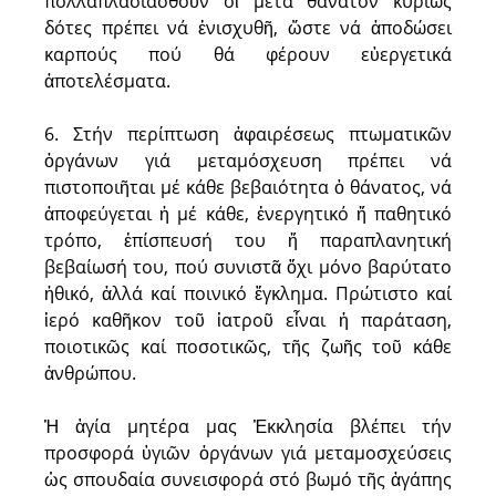
πολλαπλασιασθοῦν οἱ μετά θάνατον κυρίως
δότες πρέπει νά ἐνισχυθῆ, ὥστε νά ἀποδώσει
καρπούς πού θά φέρουν εὐεργετικά
ἀποτελέσματα.
6. Στήν περίπτωση ἀφαιρέσεως πτωματικῶν
ὀργάνων γιά μεταμόσχευση πρέπει νά
πιστοποιῆται μέ κάθε βεβαιότητα ὁ θάνατος, νά
ἀποφεύγεται ἡ μέ κάθε, ἐνεργητικό ἤ παθητικό
τρόπο, ἐπίσπευσή του ἤ παραπλανητική
βεβαίωσή του, πού συνιστᾶ ὄχι μόνο βαρύτατο
ἠθικό, ἀλλά καί ποινικό ἔγκλημα. Πρώτιστο καί
ἱερό καθῆκον τοῦ ἰατροῦ εἶναι ἡ παράταση,
ποιοτικῶς καί ποσοτικῶς, τῆς ζωῆς τοῦ κάθε
ἀνθρώπου.
Ἡ ἁγία μητέρα μας Ἐκκλησία βλέπει τήν
προσφορά ὑγιῶν ὀργά­νων γιά μεταμοσχεύσεις
ὡς σπουδαία συνεισφορά στό βωμό τῆς ἀγάπης