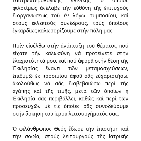
Γαστρεντερολογικῆς Κλινικῆς, ὁ ὁποῖος
φιλοτίμως ἀνέλαβε τήν εὐθύνη τῆς ἐπιτυχούς
διοργανώσεως τοῦ ἐν λόγῳ συμποσίου, καί
στούς ἐκλεκτούς συ­νέδρους, τούς ὁποίους
ἐγκαρδίως καλωσορίζουμε στήν πόλη μας.
Πρίν εἰσέλθω στήν ἀνάπτυξη τοῦ θέματος πού
εἴχατε τήν καλωσύνη νά προτείνετε στήν
ἐλαχιστότητά μου, καί πού ἀφορᾶ στήν θέση τῆς
Ἐκκλησίας ἔναντι τῶν μεταμοσχεύσεων,
ἐπιθυμῶ ἐκ προοιμίου ἀφοῦ σᾶς εὐχαριστήσω,
ἀκολούθως νά σᾶς διαβεβαιώσω περί τῆς
ἀγάπης καί τῆς τιμῆς, μετά τῶν ὁποίων ἡ
Ἐκκλησία σᾶς περιβάλλει, καθώς καί περί τῶν
προσευχῶν μέ τίς ὁποίες σᾶς συνοδεύουμε
στήν ἄσκηση τοῦ ἱεροῦ λειτουργήματός σας.
Ὁ φιλάνθρωπος Θεός ἔδωσε τήν ἐπιστήμη καί
τήν σοφία, στούς λειτουργούς τῆς ἰατρικῆς