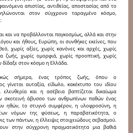
φαινόμενα απιστίας, αντιθεΐας, αποστασίας από το
ηλώνονται στον σύγχρονο ταραγμένο κόσμο,
:
αι και να προβάλλονται παγκοσμίως, αλλά και στην
όγου και ήθους, Ευρώπη, οι συνθήκες εκείνες, που
εό, χωρίς αξίες, χωρίς κανόνες και αρχές, χωρίς
α ζωής, χωρίς ομορφιά, χωρίς προοπτική, χωρίς
υ δίδαξε στον κόσμο η Ελλάδα.
ατικώς σήμερα, ένας τρόπος ζωής, όπου ο
 γίνεται αυταξία, είδωλο, κακέκτυπο του ιδίου
 ελευθερία και η ασέβεια βαπτίζεται δικαίωμα
ην σκοτεινή άβυσσο των ανθρωπίνων παθών ένας
ων ηθών, το στυγνό συμφέρον, η υλοφροσύνη, η
των νόμων της φύσεως, η παραβατικότητα, ο
ις των πάντων, η έλλειψις στοιχειώδους σεβασμού.
ουν στην σύγχρονη πραγματικότητα μια βαθιά