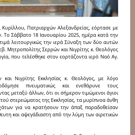
ι Κυρίλλου, Πατριαρχών Αλεξανδρείας, εόρτασε με
. Το Σάββατο 18 Ιανουαρίου 2025, ημέρα κατά την
 τιμά λειτουργικώς την ιερά Σύναξη των δύο αυτών
εβ. Μητροπολίτης Σερρών και Νιγρίτης κ. Θεολόγος
ργία, που τελέσθηκε στον εορτάζοντα ιερό Ναό Αγ.
 και Νιγρίτης Εκκλησίας κ. Θεολόγος, με λόγο
ικοδόμησε πνευματικώς και ενεθάρυνε τους
τας μεταξύ άλλων, ότι οι σήμερον τιμώμενοι άγιοι
ητού στερεώματος της Εκκλησίας, τα μυρίπνοα άνθη
χάτων για να κρατήσουν την άπαξ παραδοθείσαν
θευτη και αψεγάδιαστη από την λύμη των αιρετικών