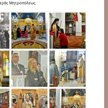
Ἱερᾶς Μητροπόλεως