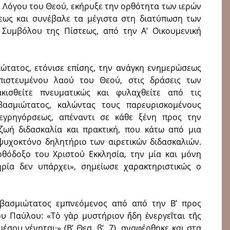
ι Λόγου του Θεού, εκήρυξε την ορθότητα των ιερών
εως και συνέβαλε τα μέγιστα στη διατύπωση των
Συμβόλου της Πίστεως, από την Α’ Οικουμενική
ιώτατος, ετόνισε επίσης, την ανάγκη ενημερώσεως
πιστευμένου λαού του Θεού, στις δράσεις των
κισθείτε πνευματικώς και φυλαχθείτε από τις
εβασμιώτατος, καλώντας τους παρευρισκομένους
εγρηγόρσεως, απέναντι σε κάθε ξένη προς την
ωή διδασκαλία και πρακτική, που κάτω από μια
ψυχοκτόνο δηλητήριο των αιρετικών διδασκαλιών.
ρθόδοξο του Χριστού Εκκλησία, την μία και μόνη
ηρία δεν υπάρχει», σημείωσε χαρακτηριστικώς ο
εβασμιώτατος εμπνεόμενος από από την Β’ προς
υ Παύλου: «Τὸ γὰρ μυστήριον ἤδη ἐνεργεῖται τῆς
έσου γένηται·» (Β’ Θεσ. β’, 7), αναφέρθηκε και στα