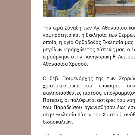
Την ιερά Σύναξη των Αγ. Αθανασίου κα
λαμπρότητα και η Εκκλησία των Σερρών
οποία, η αγία Ορθόδοξος Εκκλησία μας
μεγάλων Ιεραρχών της πίστεώς μας, ο Σ
ιερούργησε στην πανηγυρική θ. Λειτου
Αθανασίου Χρυσού.
Ο Σεβ. Ποιμενάρχης της των Σερρών
χριστοκεντρικό και επίκαιρο, ο
εκκλησιασθέντες πιστούς, υπογραμμίζον
Πατέρες, οι πολύφωτοι αστέρες του νο
του Παραδείσου αγωνίσθησαν έως εσ
στην Εκκλησία πίστιν του Χριστού, ανό
διδασκαλιών.