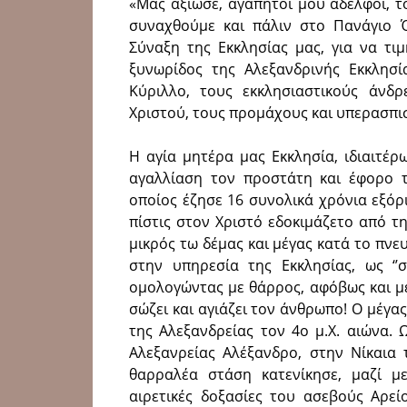
«Μας αξίωσε, αγαπητοί μου αδελφοί, τ
συναχθούμε και πάλιν στο Πανάγιο Ό
Σύναξη της Εκκλησίας μας, για να τι
ξυνωρίδος της Αλεξανδρινής Εκκλησί
Κύριλλο, τους εκκλησιαστικούς άνδρ
Χριστού, τους προμάχους και υπερασπισ
Η αγία μητέρα μας Εκκλησία, ιδιαιτέ
αγαλλίαση τον προστάτη και έφορο τ
οποίος έζησε 16 συνολικά χρόνια εξόρ
πίστις στον Χριστό εδοκιμάζετο από τ
μικρός τω δέμας και μέγας κατά το πνε
στην υπηρεσία της Εκκλησίας, ως ‘’σ
ομολογώντας με θάρρος, αφόβως και με
σώζει και αγιάζει τον άνθρωπο! Ο μέγα
της Αλεξανδρείας τον 4ο μ.Χ. αιώνα.
Αλεξανρείας Αλέξανδρο, στην Νίκαια τ
θαρραλέα στάση κατενίκησε, μαζί μ
αιρετικές δοξασίες του ασεβούς Αρεί