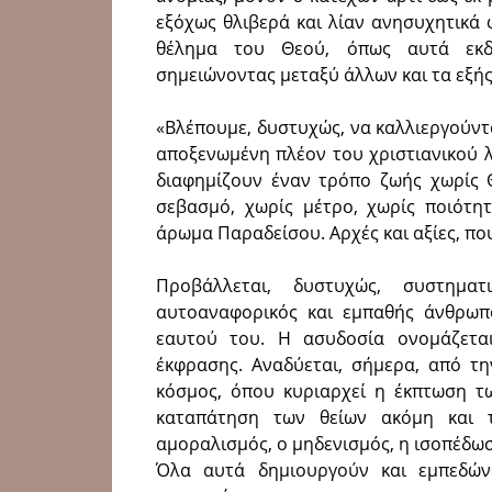
εξόχως θλιβερά και λίαν ανησυχητικά 
θέλημα του Θεού, όπως αυτά εκδ
σημειώνοντας μεταξύ άλλων και τα εξής
«Βλέπουμε, δυστυχώς, να καλλιεργούντ
αποξενωμένη πλέον του χριστιανικού λ
διαφημίζουν έναν τρόπο ζωής χωρίς Θ
σεβασμό, χωρίς μέτρο, χωρίς ποιότητ
άρωμα Παραδείσου. Αρχές και αξίες, πο
Προβάλλεται, δυστυχώς, συστημ
αυτοαναφορικός και εμπαθής άνθρωπος
εαυτού του. Η ασυδοσία ονομάζεται
έκφρασης. Αναδύεται, σήμερα, από τ
κόσμος, όπου κυριαρχεί η έκπτωση τ
καταπάτηση των θείων ακόμη και 
αμοραλισμός, ο μηδενισμός, η ισοπέδωσ
Όλα αυτά δημιουργούν και εμπεδών