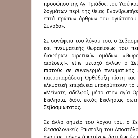
προσώπου της Αγ. Τριάδος, του Υιού κα
δογμάτων περί της θείας Ενανθρωπήσ
επτά πρώτων άρθρων του αγιώτατου 
Σύνοδο».
Σε συνάφεια του λόγου του, ο Σεβασμ
και πνευματικής θωρακίσεως του πε
διαφόρων αιρετικών ομάδων. «Θωρα
αιρέσεις!», είπε μεταξύ άλλων ο Σ
πιστούς σε συναγερμό πνευματικής 
πατροπαράδοτη Ορθόδοξη πίστη και ζ
ελκυστική επιφάνεια υποκρύπτουν το 
«Μείνατε, αδελφοί, μέσα στην αγία Ο
Εκκλησία, διότι εκτός Εκκλησίας σωτ
Σεβασμιώτατος.
Σε άλλο σημείο του λόγου του, ο Σ
Θεσσαλονικείς Επιστολή του Αποστόλο
ἀνομίας, μόνον ὁ κατέχων ἄρτι ἕως ἐκ μ