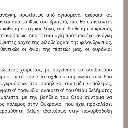
ανάγκη, πρωτίστως από αγιασμένα, ακέραια και
νται από το Φως του Χριστού, που θα εμπνέονται
ό καθαρή ψυχή και λόγο, από διάθεση ειλικρινούς
ατανοήσεως. Από τέτοια υγιή πρότυπα έχει ανάγκη
ύψιστες αρχές της φιλοθεΐας και της φιλανθρωπίας,
θεντικώς οι άγιοι της πίστεώς μας, οι ουράνιοι
ιώτατος χαιρέτισε, με συγκίνηση το ελπιδοφόρο
σμού, μετά την επιτευχθείσα συμφωνία των δύο
υγκρούσεων στο Ισραήλ και την Γάζα. Ο πόλεμος,
αγματική τραγωδία, αναιρετική του θείου θελήματος
, μάλιστα, με την βοήθεια του Θεού σύντομα να
ος πόλεμος στην Ουκρανία, που έχει προκαλέσει
αραμύθητη θλίψη, ιδιαιτέρως στην πανορθόδοξη