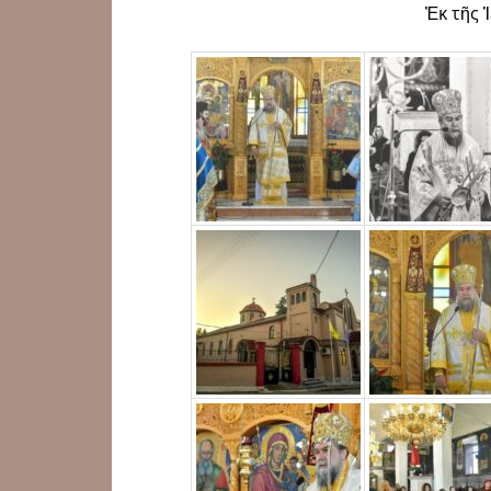
Ἐκ τῆς 