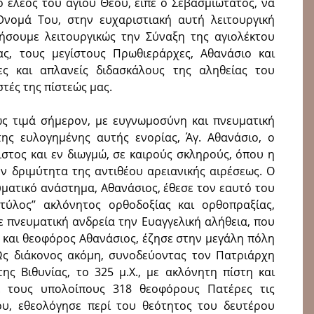
ο έλεος του αγίου Θεού, είπε ο Σεβασμιώτατος, να
νομά Του, στην ευχαριστιακή αυτή λειτουργική
μήσουμε λειτουργικώς την Σύναξη της αγιολέκτου
ας, τους μεγίστους Πρωθιεράρχες, Αθανάσιο και
ες και απλανείς διδασκάλους της αληθείας του
τές της πίστεώς μας.
ρως τιμά σήμερον, με ευγνωμοσύνη και πνευματική
ης ευλογημένης αυτής ενορίας, Άγ. Αθανάσιο, ο
ιστος και εν διωγμώ, σε καιρούς σκληρούς, όπου η
ην δριμύτητα της αντιθέου αρειανικής αιρέσεως. Ο
υματικό ανάστημα, Αθανάσιος, έθεσε τον εαυτό του
τύλος’’ ακλόνητος ορθοδοξίας και ορθοπραξίας,
 πνευματική ανδρεία την Ευαγγελική αλήθεια, που
ς και θεοφόρος Αθανάσιος, έζησε στην μεγάλη πόλη
 Ως διάκονος ακόμη, συνοδεύοντας τον Πατριάρχη
ης Βιθυνίας, το 325 μ.Χ., με ακλόνητη πίστη και
ε τους υπολοίπους 318 θεοφόρους Πατέρες τις
ου, εθεολόγησε περί του θεότητος του δευτέρου