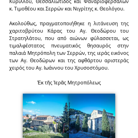
Κυρίλλου, Θεσσαλιώτιδος και Φαναριοφερσάλων
κ. Τιμοθέου και Σερρών και Νιγρίτης κ. Θεολόγου.
Ακολούθως, πραγματοποιήθηκε η λιτάνευση της
χαριτο­βρύτου Κά­ρας του Αγ. Θεοδώρου του
Στρατηλάτου, που από αιώνων φύλασσεται, ως
τιμαλφέστατος πνευματικός θησαυρός στην
παλαιά Μητρόπολη των Σερρών, της ιεράς εικόνος
των Αγ. Θεοδώρων και της αφθάρτου αριστεράς
χειρός του Αγ. Ιωάννου του Χρυσοστόμου.
Ἐκ τῆς Ἱερᾶς Μητροπόλεως