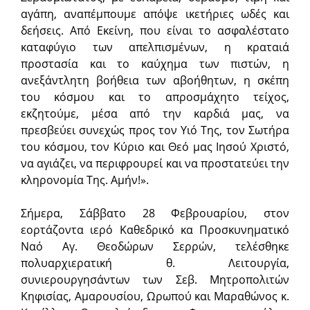
αγάπη, αναπέμπουμε απόψε ικετήριες ωδές και
δεήσεις. Από Εκείνη, που είναι το ασφαλέστατο
καταφύγιο των απελπισμένων, η κραταιά
προστασία και το καύχημα των πιστών, η
ανεξάντλητη βοήθεια των αβοήθητων, η σκέπη
του κόσμου και το απροσμάχητο τείχος,
εκζητούμε, μέσα από την καρδιά μας, να
πρεσβεύει συνεχώς προς τον Υιό Της, τον Σωτήρα
του κόσμου, τον Κύριο και Θεό μας Ιησού Χριστό,
να αγιάζει, να περιφρουρεί και να προστατεύει την
κληρονομία Της. Αμήν!».
Σήμερα, Σάββατο 28 Φεβρουαρίου, στον
εορτάζοντα ιερό Καθεδρι­κό κα Προ­σκυνηματικό
Ναό Αγ. Θεοδώρων Σερρών, τελέσθηκε
πολυαρχιερατική θ. Λειτουργία,
συνιερουργησάντων των Σεβ. Μητροπολιτών
Κηφισίας, Αμαρουσίου, Ωρωπού και Μαραθώνος κ.