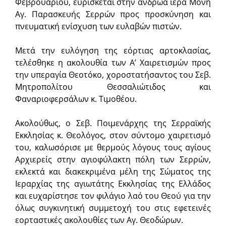
Φεβρουαρίου, ευρίσκεται στην ανδρώα ιερά Μονή
Αγ. Παρασκευής Σερρών προς προσκύνηση και
πνευματική ενίσχυση των ευλαβών πιστών.
Μετά την ευλόγηση της εόρτιας αρτοκλασίας,
τελέσθηκε η ακολουθία των Α’ Χαιρετισμών προς
την υπεραγία Θεοτόκο, χοροστατήσαντος του Σεβ.
Μητροπολίτου Θεσσαλιώτιδος και
Φαναριοφερσάλων κ. Τιμοθέου.
Ακολούθως, ο Σεβ. Ποιμενάρχης της Σερραϊκής
Εκκλησίας κ. Θεολόγος, στον σύντομο χαιρετισμό
του, καλωσόρισε με θερμούς λόγους τους αγίους
Αρχιερείς στην αγιοφύλακτη πόλη των Σερρών,
εκλεκτά και διακεκριμένα μέλη της Σώματος της
Ιεραρχίας της αγιωτάτης Εκκλησίας της Ελλάδος
και ευχαρίστησε τον φιλάγιο λαό του Θεού για την
όλως συγκινητική συμμετοχή του στις εφετεινές
εορταστικές ακολουθίες των Αγ. Θεοδώρων.