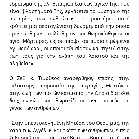
εδραίωμα της αληθείας και διά των αγίων Της, που
είναι βλαστήματά Της, εργάζεται το μυστήριο της
σωτηρίας των ανθρώπων. Το μυστήριο αυτό
κρύπτει μία ακαταγώνιστη δύναμη, από την οποία
εμπνεύσθηκαν, οπλίσθηκαν και θωρακίσθηκαν οι
άγιοι Μάρτυρες, ως οι απόψε και αύριο τιμώμενοι
Άγ. Θεόδωροι, οι οποίοι εθυσίασαν και την ίδια την
ζωή τους για την αγάπη του Χριστού και της
αληθείας».
Ο Σεβ. κ. Τιμόθεος αναφέρθηκε, επίσης, στην
φιλόστοργη παρουσία της υπεραγίας Θεοτόκου
στην ζωή των πιστών κάτω από την Οποία διατελεί
διαχρονικώς και θωρακίζεται πνευματικώς το
γένος των ανθρώπων.
«Στην υπερευλογημένη Μητέρα του Θεού μας, την
χαρά των Αγγέλων και σκέπη των ανθρώπων, είπε ο
Σεβασμιώτατος, με ευλάβεια, σεβασμό, τιμή και