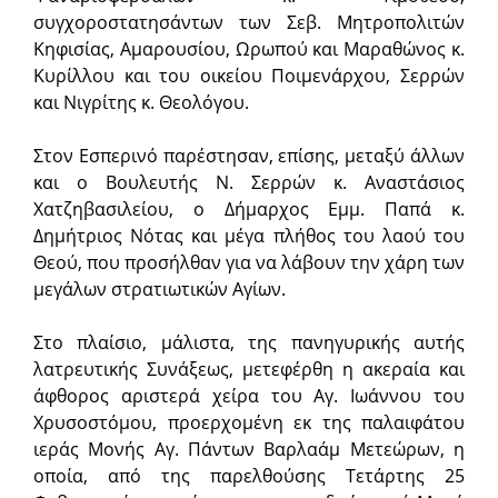
συγχοροστατησάντων των Σεβ. Μητροπολιτών
Κηφισίας, Αμαρουσίου, Ωρωπού και Μαραθώνος κ.
Κυρίλλου και του οικείου Ποιμενάρχου, Σερρών
και Νιγρίτης κ. Θεολόγου.
Στον Εσπερινό παρέστησαν, επίσης, μεταξύ άλλων
και ο Βουλευτής Ν. Σερρών κ. Αναστάσιος
Χατζηβασιλείου, ο Δήμαρχος Εμμ. Παπά κ.
Δημήτριος Νότας και μέγα πλήθος του λαού του
Θεού, που προσήλθαν για να λάβουν την χάρη των
μεγάλων στρατιωτικών Αγίων.
Στο πλαίσιο, μάλιστα, της πανηγυρικής αυτής
λατρευτικής Συνάξεως, μετεφέρθη η ακεραία και
άφθορος αριστερά χείρα του Αγ. Ιωάννου του
Χρυσοστόμου, προερχομένη εκ της παλαιφάτου
ιεράς Μονής Αγ. Πάντων Βαρλαάμ Μετεώρων, η
οποία, από της παρελθούσης Τετάρτης 25