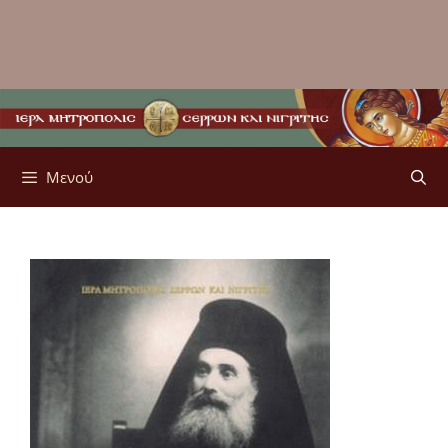
Μενού