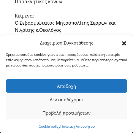
Παρακλητικός κανών
Κείμενα:
Ο Σεβασμιώτατος Μητροπολίτης Σερρών και
Νιγρίτης κ.Θεολόγος
Διαχείριση Συγκατάθεσης
Έκδοσις:
Ιερά Μητρόπολις Σερρών και Νιγρίτης
Χρησιμοποιούμε cookies για να σας προσφέρουμε καλύτερη εμπειρία
επίσκεψης στον ιστότοπό μας. Μπορείτε να μάθετε περισσότερα σχετικά
Σέρρες 2014
με τα cookies που χρησιμοποιούμε στις ρυθμίσεις.
Διαβάστε περισσότερα »
Αποδοχή
Δεν αποδέχομαι
Προβολή προτιμήσεων
Copyright © 2026 ΙΕΡΑ ΜΗΤΡΟΠΟΛΙΣ ΣΕΡΡΩΝ ΚΑΙ ΝΙΓΡΙΤΗΣ
|
Πολιτική Απορρήτου
|
Πολιτική Cookies
Cookie policy
Πολιτική Απορρήτου