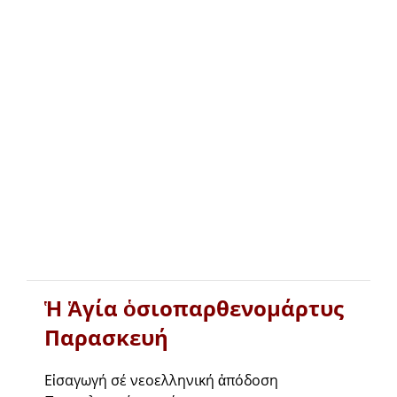
Ἡ Ἁγία ὁσιοπαρθενομάρτυς
Παρασκευή
Εἰσαγωγή σέ νεοελληνική ἀπόδοση