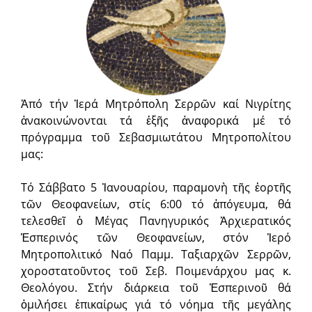
Ἀπό τήν Ἱερά Μητρόπολη Σερρῶν καί Νιγρίτης
ἀνακοινώνονται τά ἑξῆς ἀναφορικά μέ τό
πρόγραμμα τοῦ Σεβασμιωτάτου Μητροπολίτου
μας:
Τό Σάββατο 5 Ἰανουαρίου, παραμονὴ τῆς ἑορτῆς
τῶν Θεοφανείων, στίς 6:00 τό ἀπόγευμα, θά
τελεσθεῖ ὁ Μέγας Πανηγυρικός Ἀρχιερατικός
Ἑσπερινός τῶν Θεοφανείων, στόν Ἱερό
Μητροπολιτικό Ναό Παμμ. Ταξιαρχῶν Σερρῶν,
χοροστατοῦντος τοῦ Σεβ. Ποιμενάρχου μας κ.
Θεολόγου. Στήν διάρκεια τοῦ Ἑσπερινοῦ θά
ὁμιλήσει ἐπικαίρως γιά τό νόημα τῆς μεγάλης