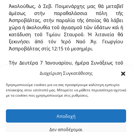
Ἀκολούθως, ὁ Σεβ. Ποιμενάρχης μας θά μεταβεῖ
ἀμέσως στήν παραθαλάσσια πόλη τῆς
Ἀσπροβάλτας, στήν παραλία τῆς ὁποίας θὰ λάβει
χώρα ἡ ἀκολουθία τοῦ ἁγιασμοῦ τῶν ὑδάτων καὶ ἡ
κατάδυση τοῦ Τιμίου Σταυροῦ. Ἡ λιτανεία θά
ξεκινήσει ἀπό τόν Ἱερό Ναό Ἁγ. Γεωργίου
Ἀσπροβάλτας στίς 12:15 τό μεσημέρι.
Τήν Δευτέρα 7 Ἰανουαρίου, ἡμέρα Συνάξεως τοῦ
Τιμίου Προδρόμου καί Βαπτιστοῦ Ἰωάννου, ὁ Σεβ.
Διαχείριση Συγκατάθεσης
θά ἱερουργήσει στήν Ἀρχιερατική θ. Λειτουργία,
πού θά τελεσθεῖ στὴν ἀνδρώα Ἱερὰ Μονὴ Ἁγ.
Χρησιμοποιούμε cookies για να σας προσφέρουμε καλύτερη εμπειρία
επίσκεψης στον ιστότοπό μας. Μπορείτε να μάθετε περισσότερα σχετικά
Παρασκευῆς Σερρῶν, ὅπου φυλάσσεται μέρος τῆς
με τα cookies που χρησιμοποιούμε στις ρυθμίσεις.
χαριτοβρύτου Κάρας τοῦ Τιμίου Προδρόμου,
προερχόμενο ἀπὸ τὸ παλαίφατο Πατριαρχεῖο
Ἱεροσολύμων.
Αποδοχή
Ἐκ τῆς Ἱερᾶς Μητροπόλεως
Δεν αποδέχομαι