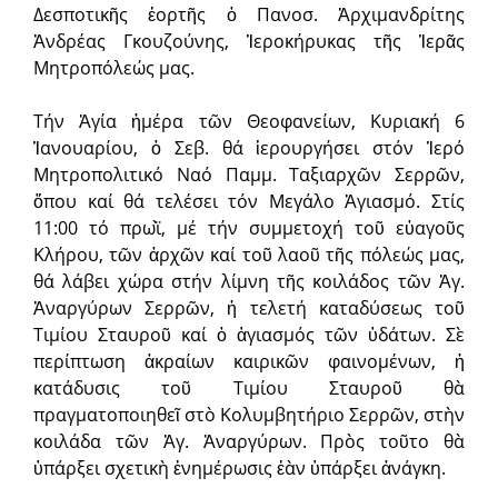
Δεσποτικῆς ἑορτῆς ὁ Πανοσ. Ἀρχιμανδρίτης
Ἀνδρέας Γκουζούνης, Ἱεροκήρυκας τῆς Ἱερᾶς
Μητροπόλεώς μας.
Τήν Ἁγία ἡμέρα τῶν Θεοφανείων, Κυριακή 6
Ἰανουαρίου, ὁ Σεβ. θά ἱερουργήσει στόν Ἱερό
Μητροπολιτικό Ναό Παμμ. Ταξιαρχῶν Σερρῶν,
ὅπου καί θά τελέσει τόν Μεγάλο Ἁγιασμό. Στίς
11:00 τό πρωῒ, μέ τήν συμμετοχή τοῦ εὐαγοῦς
Κλήρου, τῶν ἀρχῶν καί τοῦ λαοῦ τῆς πόλεώς μας,
θά λάβει χώρα στήν λίμνη τῆς κοιλάδος τῶν Ἁγ.
Ἀναργύρων Σερρῶν, ἡ τελετή καταδύσεως τοῦ
Τιμίου Σταυροῦ καί ὁ ἁγιασμός τῶν ὑδάτων. Σὲ
περίπτωση ἀκραίων καιρικῶν φαινομένων, ἡ
κατάδυσις τοῦ Τιμίου Σταυροῦ θὰ
πραγματοποιηθεῖ στὸ Κολυμβητήριο Σερρῶν, στὴν
κοιλάδα τῶν Ἁγ. Ἀναργύρων. Πρὸς τοῦτο θὰ
ὑπάρξει σχετικὴ ἐνημέρωσις ἐὰν ὑπάρξει ἀνάγκη.