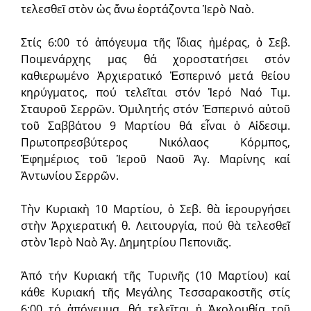
τελεσθεῖ στὸν ὡς ἄνω ἑορτάζοντα Ἱερὸ Ναὸ.
Στίς 6:00 τό ἀπόγευμα τῆς ἴδιας ἡμέρας, ὁ Σεβ.
Ποιμενάρχης μας θά χοροστατήσει στόν
καθιερωμένο Ἀρχιερατικό Ἑσπερινό μετά θείου
κηρύγματος, πού τελεῖται στόν Ἱερό Ναό Τιμ.
Σταυροῦ Σερρῶν. Ὁμιλητής στόν Ἑσπερινό αὐτοῦ
τοῦ Σαββάτου 9 Μαρτίου θά εἶναι ὁ Αἰδεσιμ.
Πρωτοπρεσβύτερος Νικόλαος Κόρμπος,
Ἐφημέριος τοῦ Ἱεροῦ Ναοῦ Ἁγ. Μαρίνης καί
Ἀντωνίου Σερρῶν.
Τὴν Κυριακὴ 10 Μαρτίου, ὁ Σεβ. θὰ ἱερουργήσει
στὴν Ἀρχιερατική θ. Λειτουργία, πού θὰ τελεσθεῖ
στὸν Ἱερὸ Ναὸ Ἁγ. Δημητρίου Πεπονιᾶς.
Ἀπό τήν Κυριακή τῆς Τυρινῆς (10 Μαρτίου) καί
κάθε Κυριακή τῆς Μεγάλης Τεσσαρακοστῆς στίς
6:00 τό ἀπόγευμα, θά τελεῖται ἡ Ἀκολουθία τοῦ