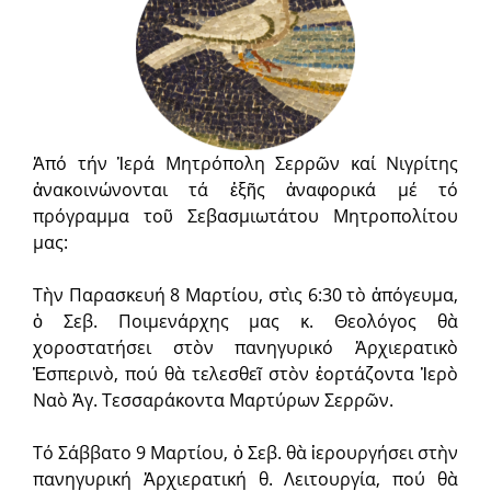
Ἀπό τήν Ἱερά Μητρόπολη Σερρῶν καί Νιγρίτης
ἀνακοινώνονται τά ἑξῆς ἀναφορικά μέ τό
πρόγραμμα τοῦ Σεβασμιωτάτου Μητροπολίτου
μας:
Τὴν Παρασκευή 8 Μαρτίου, στὶς 6:30 τὸ ἀπόγευμα,
ὁ Σεβ. Ποιμενάρχης μας κ. Θεολόγος θὰ
χοροστατήσει στὸν πανηγυρικό Ἀρχιερατικὸ
Ἑσπερινὸ, πού θὰ τελεσθεῖ στὸν ἑορτάζοντα Ἱερὸ
Ναὸ Ἁγ. Τεσσαράκοντα Μαρτύρων Σερρῶν.
Τό Σάββατο 9 Μαρτίου, ὁ Σεβ. θὰ ἱερουργήσει στὴν
πανηγυρική Ἀρχιερατική θ. Λειτουργία, πού θὰ