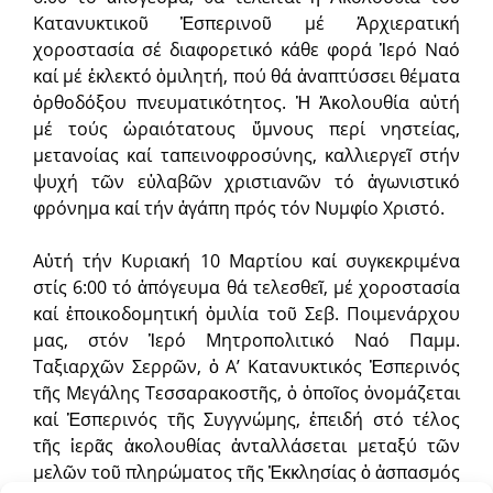
Κατανυκτικοῦ Ἑσπερινοῦ μέ Ἀρχιερατική
χοροστασία σέ διαφορετικό κάθε φορά Ἱερό Ναό
καί μέ ἐκλεκτό ὁμιλητή, πού θά ἀναπτύσσει θέματα
ὀρθοδόξου πνευματικότητος. Ἡ Ἀκολουθία αὐτή
μέ τούς ὡραιότατους ὕμνους περί νηστείας,
μετανοίας καί ταπεινοφροσύνης, καλλιεργεῖ στήν
ψυχή τῶν εὐλαβῶν χριστιανῶν τό ἀγωνιστικό
φρόνημα καί τήν ἀγάπη πρός τόν Νυμφίο Χριστό.
Αὐτή τήν Κυριακή 10 Μαρτίου καί συγκεκριμένα
στίς 6:00 τό ἀπόγευμα θά τελεσθεῖ, μέ χοροστασία
καί ἐποικοδομητική ὁμιλία τοῦ Σεβ. Ποιμενάρχου
μας, στόν Ἱερό Μητροπολιτικό Ναό Παμμ.
Ταξιαρχῶν Σερρῶν, ὁ Α’ Κατανυκτικός Ἑσπερινός
τῆς Μεγάλης Τεσσαρακοστῆς, ὁ ὁποῖος ὀνομάζεται
καί Ἑσπερινός τῆς Συγγνώμης, ἐπειδή στό τέλος
τῆς ἱερᾶς ἀκολουθίας ἀνταλλάσεται μεταξύ τῶν
μελῶν τοῦ πληρώματος τῆς Ἐκκλησίας ὁ ἀσπασμός