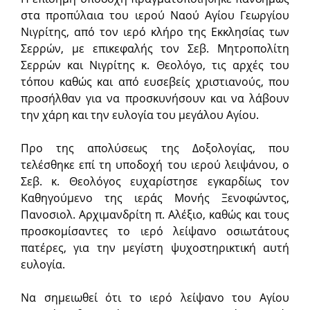
στα προπύ­λαια του ιερού Ναού Αγίου Γεωργίου
Νιγρίτης, από τον ιερό κλήρο της Εκκλησίας των
Σερρών, με επικεφαλής τον Σεβ. Μητροπολίτη
Σερρών και Νιγρίτης κ. Θεολόγο, τις αρχές του
τόπου καθώς και από ευσεβείς χριστιανούς, που
προσήλθαν για να προσκυνήσουν και να λάβουν
την χάρη και την ευλογία του μεγάλου Αγίου.
Προ της απολύσεως της Δοξολογίας, που
τελέσθηκε επί τη υποδοχή του ιερού λειψάνου, ο
Σεβ. κ. Θεολόγος ευχα­ρί­στησε εγκαρδίως τον
Καθηγούμενο της ιεράς Μονής Ξενοφώντος,
Πανοσιολ. Αρχιμανδρίτη π. Αλέξιο, καθώς και τους
προσκομίσαντες το ιερό λείψανο οσιωτάτους
πατέρες, για την μεγίστη ψυχοστηρικτική αυτή
ευλογία.
Να σημειωθεί ότι το ιερό λείψα­νο του Αγίου