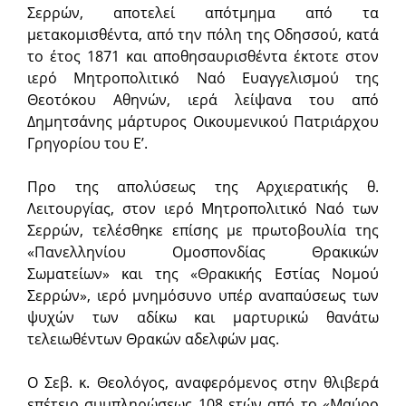
Σερρών, αποτελεί απότμημα από τα
μετακομισθέντα, από την πόλη της Οδησσού, κατά
το έτος 1871 και αποθησαυρισθέντα έκτοτε στον
ιερό Μητροπολιτικό Ναό Ευαγγελισμού της
Θεοτόκου Αθηνών, ιερά λείψανα του από
Δημητσάνης μάρτυρος Οικουμενικού Πατριάρχου
Γρηγορίου του Ε’.
Προ της απολύσεως της Αρχιερατικής θ.
Λειτουργίας, στον ιερό Μητροπολιτικό Ναό των
Σερρών, τελέσθηκε επίσης με πρωτοβουλία της
«Πανελληνίου Ομοσπονδίας Θρακικών
Σωματείων» και της «Θρακικής Εστίας Νομού
Σερρών», ιερό μνημόσυνο υπέρ αναπαύσεως των
ψυχών των αδίκω και μαρτυρικώ θανάτω
τελειωθέντων Θρακών αδελφών μας.
Ο Σεβ. κ. Θεολόγος, αναφερόμενος στην θλιβερά
επέτειο συμπληρώσεως 108 ετών από το «Μαύρο