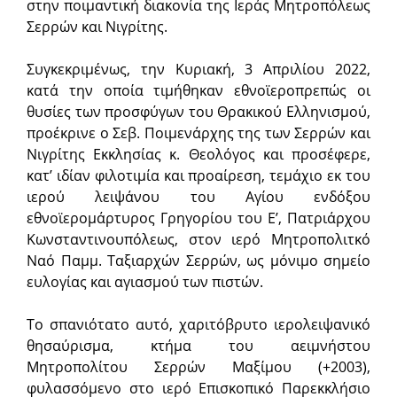
στην ποιμαντική διακονία της Ιεράς Μητροπόλεως
Σερρών και Νιγρίτης.
Συγκεκριμένως, την Κυριακή, 3 Απριλίου 2022,
κατά την οποία τιμήθηκαν εθνοϊεροπρεπώς οι
θυσίες των προσφύγων του Θρακικού Ελληνισμού,
προέκρινε ο Σεβ. Ποιμενάρχης της των Σερρών και
Νιγρίτης Εκκλησίας κ. Θεολόγος και προσέφερε,
κατ’ ιδίαν φιλοτιμία και προαίρεση, τεμάχιο εκ του
ιερού λειψάνου του Αγίου ενδόξου
εθνοϊερομάρτυρος Γρηγορίου του Ε’, Πατριάρχου
Κωνσταντινουπόλεως, στον ιερό Μητροπολιτκό
Ναό Παμμ. Ταξιαρχών Σερρών, ως μόνιμο σημείο
ευλογίας και αγιασμού των πιστών.
Το σπανιότατο αυτό, χαριτόβρυτο ιερολειψανικό
θησαύρισμα, κτήμα του αειμνήστου
Μητροπολίτου Σερρών Μαξίμου (+2003),
φυλασσόμενο στο ιερό Επισκοπικό Παρεκκλήσιο