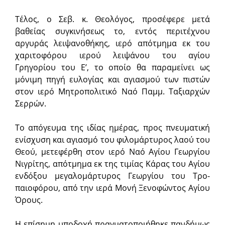
Τέλος, ο Σεβ. κ. Θεολόγος, προσέφερε μετά
βαθείας συγκινήσεως το, εντός περιτέχνου
αργυράς λειψανοθήκης, ιερό απότμημα εκ του
χαριτοφόρου ιερού λειψάνου του αγίου
Γρηγορίου του Ε’, το οποίο θα παραμείνει ως
μόνιμη πηγή ευλογίας και αγιασμού των πιστών
στον ιερό Μητροπολιτικό Ναό Παμμ. Ταξιαρχών
Σερρών.
Το απόγευμα της ιδίας ημέρας, προς πνευματική
ενίσχυση και αγιασμό του φιλομάρτυρος λαού του
Θεού, μετεφέρθη στον ιερό Ναό Αγίου Γεωργίου
Νιγρίτης, απότμημα εκ της τιμίας Κάρας του Αγίου
ενδόξου μεγαλο­μάρτυρος Γεωργίου του Τρο­
παιοφόρου, από την ιερά Μονή Ξενοφώντος Αγίου
Όρους.
Η επίση­μη υποδοχή πραγματο­ποιήθηκε πανδήμως