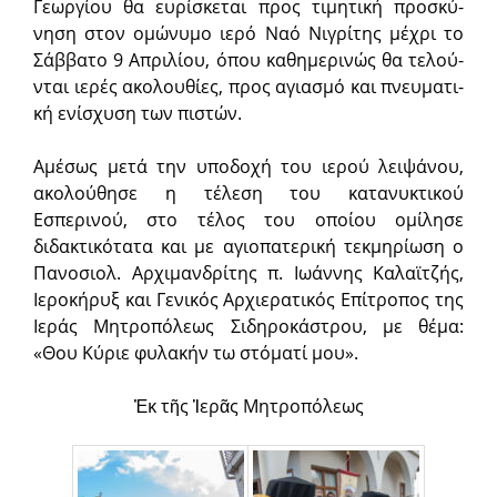
Γεωργίου θα ευρίσκεται προς τιμη­τική προ­σκύ­
νηση στον ομώνυμο ιερό Ναό Νιγρίτης μέχρι το
Σάβ­βατο 9 Απριλίου, όπου καθημερι­νώς θα τελού­
νται ιερές ακολουθίες, προς αγια­σμό και πνευματι­
κή ενί­σχυση των πι­στών.
Αμέσως μετά την υποδοχή του ιερού λειψάνου,
ακολούθησε η τέλεση του κατανυκτικού
Εσπερινού, στο τέλος του οποίου ομίλησε
διδακτικότατα και με αγιοπατερική τεκμηρίωση ο
Πανοσιολ. Αρχιμανδρίτης π. Ιωάννης Καλαϊτζής,
Ιεροκήρυξ και Γενικός Αρχιερατικός Επίτροπος της
Ιεράς Μητροπόλεως Σιδηροκάστρου, με θέμα:
«Θου Κύριε φυλακήν τω στόματί μου».
Ἐκ τῆς Ἱερᾶς Μητροπόλεως