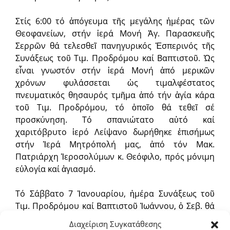
Στίς 6:00 τό ἀπόγευμα τῆς μεγάλης ἡμέρας τῶν
Θεοφανείων, στήν ἱερά Μονή Ἁγ. Παρασκευῆς
Σερρῶν θά τελεσθεῖ πανηγυρικός Ἑσπερινός τῆς
Συνάξεως τοῦ Τιμ. Προδρόμου καί Βαπτιστοῦ. Ὡς
εἶναι γνωστόν στήν ἱερά Μονή ἀπό μερικῶν
χρόνων φυλάσσεται ὡς τιμαλφέστατος
πνευματικός θησαυρός τμῆμα ἀπό τήν ἁγία κάρα
τοῦ Τιμ. Προδρόμου, τό ὁποῖο θά τεθεῖ σέ
προσκύνηση. Τό σπανιώτατο αὐτό καί
χαριτόβρυτο ἱερό Λείψανο δωρήθηκε ἐπισήμως
στήν Ἱερά Μητρόπολή μας, ἀπό τόν Μακ.
Πατριάρχη Ἱεροσολύμων κ. Θεόφιλο, πρός μόνιμη
εὐλογία καί ἁγιασμό.
Τό Σάββατο 7 Ἰανουαρίου, ἡμέρα Συνάξεως τοῦ
Τιμ. Προδρόμου καί Βαπτιστοῦ Ἰωάννου, ὁ Σεβ. θά
ἱερουργήσει στήν πανηγυρική θ. Λειτουργία, πού
Διαχείριση Συγκατάθεσης