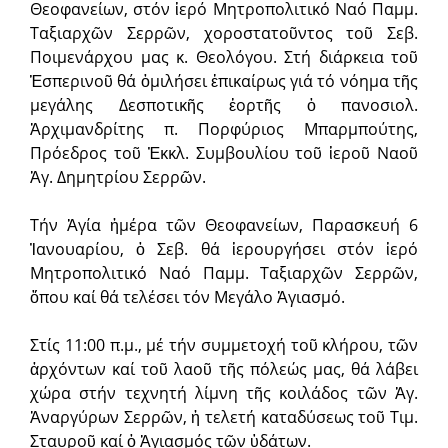
Θεοφανείων, στόν ἱερό Μητροπολιτικό Ναό Παμμ.
Ταξιαρχῶν Σερρῶν, χοροστατοῦντος τοῦ Σεβ.
Ποιμενάρχου μας κ. Θεολόγου. Στή διάρκεια τοῦ
Ἑσπερινοῦ θά ὁμιλήσει ἐπικαίρως γιά τό νόημα τῆς
μεγάλης Δεσποτικῆς ἑορτῆς ὁ πανοσιολ.
Ἀρχιμανδρίτης π. Πορφύριος Μπαρμπούτης,
Πρόεδρος τοῦ Ἐκκλ. Συμβουλίου τοῦ ἱεροῦ Ναοῦ
Ἁγ. Δημητρίου Σερρῶν.
Τήν Ἁγία ἡμέρα τῶν Θεοφανείων, Παρασκευή 6
Ἰανουαρίου, ὁ Σεβ. θά ἱερουργήσει στόν ἱερό
Μητροπολιτικό Ναό Παμμ. Ταξιαρχῶν Σερρῶν,
ὅπου καί θά τελέσει τόν Μεγάλο Ἁγιασμό.
Στίς 11:00 π.μ., μέ τήν συμμετοχή τοῦ κλήρου, τῶν
ἀρχόντων καί τοῦ λαοῦ τῆς πόλεώς μας, θά λάβει
χώρα στήν τεχνητή λίμνη τῆς κοιλάδος τῶν Ἁγ.
Ἀναργύρων Σερρῶν, ἡ τελετή καταδύσεως τοῦ Τιμ.
Σταυροῦ καί ὁ Ἁγιασμός τῶν ὑδάτων.