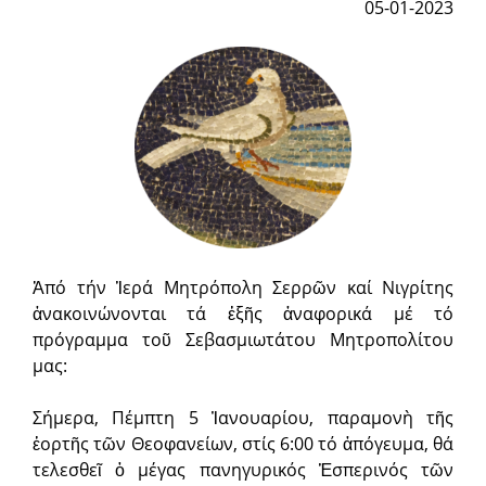
05-01-2023
Ἀπό τήν Ἱερά Μητρόπολη Σερρῶν καί Νιγρίτης
ἀνακοινώνονται τά ἑξῆς ἀναφορικά μέ τό
πρόγραμμα τοῦ Σεβασμιωτάτου Μητροπολίτου
μας:
Σήμερα, Πέμπτη 5 Ἰανουαρίου, παραμονὴ τῆς
ἑορτῆς τῶν Θεοφανείων, στίς 6:00 τό ἀπόγευμα, θά
τελεσθεῖ ὁ μέγας πανηγυρικός Ἑσπερινός τῶν