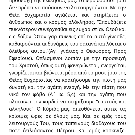
προσευχή της Εκκλησίας μας. Τα ιερά θυσιαστήρια
δεν πρέπει να παύσουν να λειτουργούνται. Με την
Θεία Ευχαριστία αγιάζεται και στηρίζεται ο
άνθρωπος και ο κόσμος ολόκληρος. “Σπουδάζετε
πυκνότερον συνέρχεσθαι εις ευχαριστίαν Θεού και
εις δόξαν. Όταν γαρ πυκνώς επί το αυτό γίνεσθε,
καθαιρούνται αι δυνάμεις του σατανά και λύεται ο
όλεθρος αυτού.”(Αγ. Ιγνάτιος ο Θεοφόρος, Προς
Εφεσίους). Οπλισμένοι λοιπόν με την προσευχή
του Χριστού, όπως αυτή φανερώνεται, ενεργείται,
γνωρίζεται και βιώνεται μέσα από το μυστήριο της
Θείας Ευχαριστίας να κρατήσουμε την πίστη μας
δυνατή και την αγάπη ενεργή. Με την πίστη που
νικά τον φόβο (Α΄ Ιω. 5,4) και την αγάπη που
πλαταίνει την καρδιά να στηρίξουμε “εαυτούς και
αλλήλους”. Ο Κύριός μας, απευθύνεται αυτές τις
κρίσιμες ώρες σε όλους μας. Και σε εμάς τους
λειτουργούς Του, τους ταπεινούς διαδόχους του
ποτέ δειλιάσαντος Πέτρου. Και εμάς κοσκινίζει