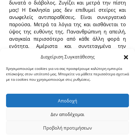
δυνατά ο διάβολος. Ζυγίζει και μετρά την πίστη
μας! Η Εκκλησία μας δεν επιθυμεί στείρες και
ανωφελείς αντιπαραθέσεις. Είναι συνεργατικά
παρούσα. Μετρά τα λόγια της και αισθάνεται το
ύψος της ευθύνης της. Πανανθρώπινη η απειλή,
αναγκαία περισσότερο από κάθε άλλη φορά η
ενότητα. Αμέριστα και συντεταγμένα την
προσφέρει η Εκκλησία μας μαζί με τον σεβασμό
Διαχείριση Συγκατάθεσης
της στην τεράστια προσπάθεια που γίνεται και
στον τόπο μας. Τα θυσιαστήρια όμως δεν πρέπει
Χρησιμοποιούμε cookies για να σας προσφέρουμε καλύτερη εμπειρία
επίσκεψης στον ιστότοπό μας. Μπορείτε να μάθετε περισσότερα σχετικά
να παραμείνουν ανενέργητα. Λύση μπορεί και
με τα cookies που χρησιμοποιούμε στις ρυθμίσεις.
πρέπει να βρεθεί. Λύση λειτουργική και ασφαλής.
Καταφυγή μας ας γίνει η προσευχή του Χριστού.
Καθήκον μας παντοτινό ο στηριγμός των αδελφών
Αποδοχή
μας. Δύναμή μας η πίστη αλλά και η εμπιστοσύνη
στον Θεό.
Δεν αποδέχομαι
Προβολή προτιμήσεων
Copyright © 2026 ΙΕΡΑ ΜΗΤΡΟΠΟΛΙΣ ΣΕΡΡΩΝ ΚΑΙ ΝΙΓΡΙΤΗΣ