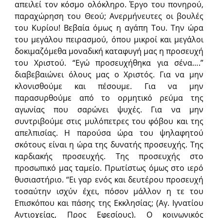
απειλεί τον κόσμο ολόκληρο. Έργο του πονηρού,
παραχώρηση του Θεού; Ανερμήνευτες οι βουλές
του Κυρίου! Βεβαία όμως η αγάπη Του. Την ώρα
του μεγάλου πειρασμού, όπου μικροί και μεγάλοι
δοκιμαζόμεθα μοναδική καταφυγή μας η προσευχή
του Χριστού. “Εγώ προσευχήθηκα για σένα….”
διαβεβαιώνει όλους μας ο Χριστός. Για να μην
κλονισθoύμε και πέσουμε. Για να μην
παρασυρθούμε από το ορμητικό ρεύμα της
αγωνίας που σαρώνει ψυχές. Για να μην
συντριβούμε στις μυλόπετρες του φόβου και της
απελπισίας. Η παρούσα ώρα του ψηλαφητού
σκότους είναι η ώρα της δυνατής προσευχής. Της
καρδιακής προσευχής. Της προσευχής στο
προσωπικό μας ταμείο. Πρωτίστως όμως στο ιερό
θυσιαστήριο. “Ει γαρ ενός και δευτέρου προσευχή
τοσαύτην ισχύν έχει, πόσον μάλλον η τε του
Επισκόπου και πάσης της Εκκλησίας; (Αγ. Ιγνατίου
Αντιοχείας, Προς Εφεσίους). Ο κοινωνικός