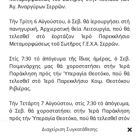
Ἁγ. Ἀναργύρων Σερρῶν.
Τήν Τρίτη 6 Αὐγούστου, ὁ Σεβ. θά ἱερουργήσει στή
πανηγυρική, Ἀρχιερατική θεία Λειτουργία, πού θά
τελεσθεῖ στό ἑορτάζον Ἱερό Παρεκκλήσιο
Μεταμορφώσεως τοῦ Σωτῆρος Γ.Ε.Χ.Α. Σερρῶν.
Στίς 7:30 τό ἀπόγευμα τῆς ἴδιας ἡμέρας, ὁ Σεβ.
Ποιμενάρχης μας θά χοροστατήσει στήν Ἱερά
Παράκληση πρός τήν Ὑπεραγία Θεοτόκο, πού θά
τελεσθεῖ στό Ἱερό Παρεκκλήσιο Κοιμ. Θεοτόκου
Ριβιέρας.
Τήν Τετάρτη 7 Αὐγούστου, στίς 7:30 τό ἀπόγευμα,
ὁ Σεβ. θά χοροστατήσει στήν Ἱερά Παράκληση
πρός τήν Ὑπεραγία Θεοτόκο, πού θά τελεσθεῖ στόν
Ἱερό Ναό Ἁγ. Δημητρίου Ἀρέθουσας.
Διαχείριση Συγκατάθεσης