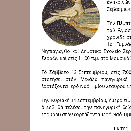
ἀνακοινώ
Σεβασμιωτ
Τήν Πέμπτη
τοῦ Ἁγια
χρονιᾶς στ
1ο Γυμνάσ
Νηπιαγωγεῖο καί Δημοτικό Σχολεῖο Σερ
Σερρῶν καί στίς 11:00 π.μ. στό Μουσικό
Τό Σάββατο 13 Σεπτεμβρίου, στίς 7:0
στατήσει στόν Μεγάλο πανη­γυρικό 
ἑορτάζοντα Ἱερό Ναό Τιμίου Σταυροῦ Σ
Τήν Κυριακή 14 Σεπτεμβρίου, ἡμέρα τι
ὁ Σεβ. θά τελέσει τήν πανηγυρική θεί
Σταυροῦ στόν ἑορτάζοντα Ἱερό Ναό Τιμ
Ἐκ τῆς 