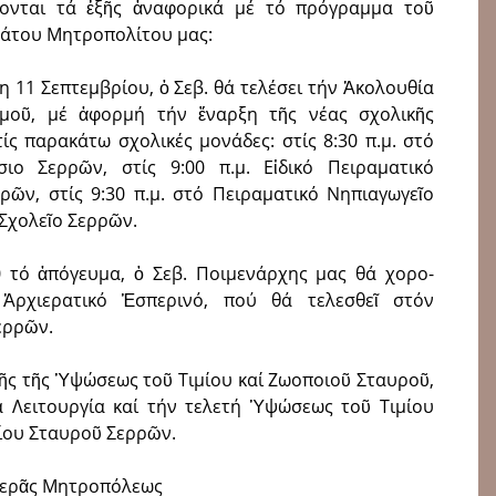
νονται τά ἑξῆς ἀναφορικά μέ τό πρόγραμμα τοῦ
άτου Μητροπολίτου μας:
 11 Σεπτεμβρίου, ὁ Σεβ. θά τελέσει τήν Ἀκολουθία
σμοῦ, μέ ἀφορμή τήν ἔναρξη τῆς νέας σχολικῆς
ίς παρα­κάτω σχολικές μονάδες: στίς 8:30 π.μ. στό
ιο Σερρῶν, στίς 9:00 π.μ. Εἰδικό Πειραματικό
ρῶν, στίς 9:30 π.μ. στό Πειραματικό Νηπιαγωγεῖο
 Σχολεῖο Σερρῶν.
0 τό ἀπόγευμα, ὁ Σεβ. Ποιμενάρχης μας θά χορο­
Ἀρχιερατι­κό Ἑσπερινό, πού θά τελε­σθεῖ στόν
ερρῶν.
μῆς τῆς Ὑψώσεως τοῦ Τιμίου καί Ζωοποιοῦ Σταυροῦ,
α Λει­τουργία καί τήν τελετή Ὑψώσεως τοῦ Τιμίου
ίου Σταυροῦ Σερρῶν.
Ἱερᾶς Μητροπόλεως