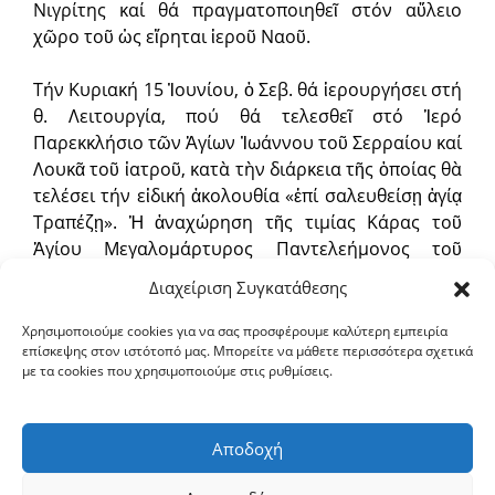
Νιγρίτης καί θά πραγματοποιηθεῖ στόν αὔλειο
χῶρο τοῦ ὡς εἴρηται ἱεροῦ Ναοῦ.
Τήν Κυριακή 15 Ἰουνίου, ὁ Σεβ. θά ἱερουργήσει στή
θ. Λειτουργία, πού θά τελεσθεῖ στό Ἱερό
Παρεκκλήσιο τῶν Ἁγίων Ἰωάννου τοῦ Σερραίου καί
Λουκᾶ τοῦ ἰατροῦ, κατὰ τὴν διάρκεια τῆς ὁποίας θὰ
τελέσει τήν εἰδική ἀκολουθία «ἐπί σαλευθείσῃ ἁγίᾳ
Τραπέζῃ». Ἡ ἀναχώρηση τῆς τιμίας Κάρας τοῦ
Ἁγίου Μεγαλομάρτυρος Παντελεήμονος τοῦ
ἰαματικοῦ, γιά τήν Ἱερά Μονή Παναχράντου
Διαχείριση Συγκατάθεσης
Ἄνδρου, θά πραγματοποιηθεῖ στίς 12 τό μεσημέρι.
Χρησιμοποιούμε cookies για να σας προσφέρουμε καλύτερη εμπειρία
επίσκεψης στον ιστότοπό μας. Μπορείτε να μάθετε περισσότερα σχετικά
Τήν Δευτέρα 16 Ἰουνίου, ὁ Σεβ. θά μεταβεῖ στό
με τα cookies που χρησιμοποιούμε στις ρυθμίσεις.
Αἴγιον γιά νά εὐχηθεῖ στόν ἑορτάζοντα
Μητροπολίτη Καλαβρύτων καί Αἰγιαλείας κ.
Ἱερώνυμο.
Αποδοχή
Ἐκ τῆς Ἱερᾶς Μητροπόλεως