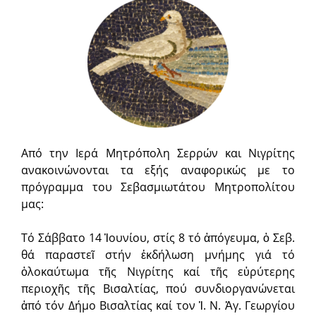
Από την Ιερά Μητρόπολη Σερρών και Νιγρίτης
ανακοινώνονται τα εξής αναφορικώς με το
πρόγραμμα του Σεβασμιωτάτου Μητροπολίτου
μας:
Τό Σάββατο 14 Ἰουνίου, στίς 8 τό ἀπόγευμα, ὁ Σεβ.
θά παραστεῖ στήν ἐκδήλωση μνήμης γιά τό
ὁλοκαύτωμα τῆς Νιγρίτης καί τῆς εὐρύτερης
περιοχῆς τῆς Βισαλτίας, πού συνδιοργανώνεται
ἀπό τόν Δήμο Βισαλτίας καί τον Ἱ. Ν. Ἁγ. Γεωργίου