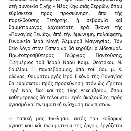
στή συνοικία Σιγῆς – Νέας Κηφισιᾶς Σερρῶν, ὅπου
εὑρίσκεται πρὸς προσκύνηση, ἀπὸ τῆς
παρελθούσης Τετάρτης, ἡ σεβασμία καί
θαυματουργός ἀρχαιοτάτη ἱερά Εἰκόνα τῆς
«Παναγίας Ξενιᾶς», ἀπό τήν ὁμώνυμη, παλαίφατη,
Γυναικεία Ἱερά Μονή Ἁλμυροῦ Μαγνησίας. Τόν
θεῖο λόγο στόν Ἐσπερινό θά κηρύξει ὁ Αἰδεσιμολ.
Πρωτοπρεσβύτερος Γεώργιος Παντούσης,
Ἐφημέριος τοῦ Ἱεροῦ Ναοῦ Κοιμ. Θεοτόκου Ν.
Σουλίου. Ἡ πανσεβάσμιος, ἀπό τοῦ 8ου μ. Χ.
αἰῶνος, θαυματουργός ἱερά Εἰκόνα τῆς Παναγίας
θά εὑρίσκεται πρός προσκύνηση στόν ὡς εἴρηται
Ἱερό Ναό, ἕως καί τῆς 16ης Δεκεμβρίου, ὅπου
καθημερινῶς θά τελοῦνται ἱερές ἀκολουθίες, πρός
ἁγιασμό καί πνευματική ἐνίσχυση τῶν πιστῶν.
Ἡ τοπική μας Ἐκκλησία ἐκτός τοῦ καθαρῶς
ἁγιαστικοῦ καὶ πνευματικοῦ της ἔργου, ἐργάζεται