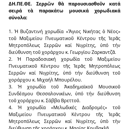
ΔΗ.ΠΕ.ΘΕ. Σερρῶν θὰ παρουσιασθοῦν κατά
σειρά τὰ παρακάτω μουσικά χορωδιακά
σύνολα:
1. Ἡ Βυζαντινή χορωδία «Ἅγιος Νικήτας ὁ Νέος»
τοῦ Μαξιμείου Πνευματικοῦ Κέντρου τῆς Ἱερᾶς
Μητροπόλεως Σερρῶν καί Νιγρίτης, ὑπό τήν
διεύθυνση τοῦ χοράρχου κ. Γεωργίου Ζαρκαντζᾶ.
2. Ἡ Παραδοσιακή χορωδία τοῦ Μαξιμείου
Πνευματικοῦ Κέντρου τῆς Ἱερᾶς Μητροπόλεως
Σερρῶν καί Νιγρίτης, ὑπό τήν διεύθυνση τοῦ
χοράρχου κ. Μιχαήλ Μπουρέλου.
3. Ἡ χορωδία τοῦ Ἀκαδημαϊκοῦ Μουσικοῦ
Συνδέσμου Θεσσαλονικέων, ὑπό τήν διεύθυνση
τοῦ χοράρχου κ. Σάββα Βρεττοῦ.
4. Ἡ χορωδία «Μελωδικές Διαδρομές» τοῦ
Μαξιμείου Πνευματικοῦ Κέντρου τῆς Ἱερᾶς
Μητροπόλεως Σερρῶν καί Νιγρίτης, ὑπὸ τὴν
διεύθυνση τῆς χοράρχου κ. Μαρίας Κουβακλῆ.