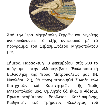
Ἀπό τήν Ἱερά Μητρόπολη Σερρῶν καί Νιγρίτης
ἀνακοινώνονται τά ἑξῆς ἀναφορικά μέ τό
πρόγραμμα τοῦ Σεβασμιωτάτου Μητροπολίτου
μας:
Σήμερα, Παρασκευή 13 Δεκεμβρίου, στίς 6:00 τό
ἀπόγευμα, στήν «Μυριόβιβλο» Ἐκκλησιαστική
Βιβλιοθήκη τῆς Ἱερᾶς Μητροπόλεώς μας (Ν.
Νικολάου 21), θά πραγματοποιηθεῖ Σύναξη τῶν
Κατηχητῶν καί Κατηχητριῶν τῆς Ἱερᾶς
Μητροπόλεώς μας. Ὁμιλητής θά εἶναι ὁ Αἰδεσιμ.
Πρωτοπρεσβύτερος Βασίλειος Καλλιακμάνης,
Καθηγητής τοῦ Τμήματος Θεολογίας τοῦ