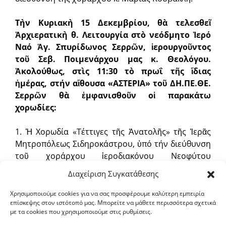
Τὴν Κυριακὴ 15 Δεκεμβρίου, θὰ τελεσθεῖ
Ἀρχιερατικὴ θ. Λειτουργία στὸ νεόδμητο Ἱερό
Ναό Ἁγ. Σπυρίδωνος Σερρῶν, ἱερουργοῦντος
τοῦ Σεβ. Ποιμενάρχου μας κ. Θεολόγου.
Ἀκολούθως, στὶς 11:30 τὸ πρωΐ τῆς ἴδιας
ἡμέρας, στήν αἴθουσα «ΑΣΤΕΡΙΑ» τοῦ ΔΗ.ΠΕ.ΘΕ.
Σερρῶν θὰ ἐμφανισθοῦν οἱ παρακάτω
χορωδίες:
1. Ἡ Χορωδία «Τέττιγες τῆς Ἀνατολῆς» τῆς Ἱερᾶς
Μητροπόλεως Σιδηροκάστρου, ὑπό τήν διεύθυνση
τοῦ χοράρχου ἱεροδιακόνου Νεοφύτου
Γρηγοριάδη.
Διαχείριση Συγκατάθεσης
2. Ἡ Χορωδία τοῦ Μουσικοῦ Σχολείου Σερρῶν, ὑπὸ
τὴν διεύθυνση τοῦ χοράρχου κ. Χρήστου
Χρησιμοποιούμε cookies για να σας προσφέρουμε καλύτερη εμπειρία
επίσκεψης στον ιστότοπό μας. Μπορείτε να μάθετε περισσότερα σχετικά
Καραμάνη.
με τα cookies που χρησιμοποιούμε στις ρυθμίσεις.
3. Ἡ Χορωδία τοῦ Μουσικοῦ Σχολείου Κατερίνης,