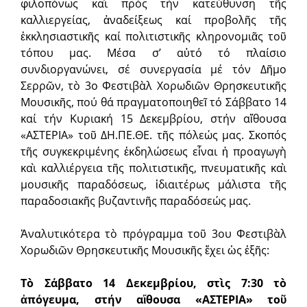
φιλοπόνως καὶ πρός τήν κατεύθυνση τῆς
καλλιεργείας, ἀναδείξεως καί προβολῆς τῆς
ἐκκλησιαστικῆς καί πολιτιστικῆς κληρονομιᾶς τοῦ
τόπου μας. Μέσα σ’ αὐτό τό πλαίσιο
συνδιοργανώνει, σέ συνεργασία μέ τόν Δῆμο
Σερρῶν, τὸ 3ο Φεστιβὰλ Χορωδιῶν Θρησκευτικῆς
Μουσικῆς, πού θά πραγματοποιηθεῖ τό Σάββατο 14
καί τήν Κυριακή 15 Δεκεμβρίου, στήν αἴθουσα
«ΑΣΤΕΡΙΑ» τοῦ ΔΗ.ΠΕ.ΘΕ. τῆς πόλεώς μας. Σκοπός
τῆς συγκεκριμένης ἐκδηλώσεως εἶναι ἡ προαγωγὴ
καὶ καλλιέργεια τῆς πολιτιστικῆς, πνευματικῆς καὶ
μουσικῆς παραδόσεως, ἰδιαιτέρως μάλιστα τῆς
παραδοσιακῆς βυζαντινῆς παραδόσεώς μας.
Ἀναλυτικότερα τὸ πρόγραμμα τοῦ 3ου Φεστιβὰλ
Χορωδιῶν Θρησκευτικῆς Μουσικῆς ἔχει ὡς ἑξῆς:
Τὸ Σάββατο 14 Δεκεμβρίου, στὶς 7:30 τὸ
ἀπόγευμα, στήν αἴθουσα «ΑΣΤΕΡΙΑ» τοῦ