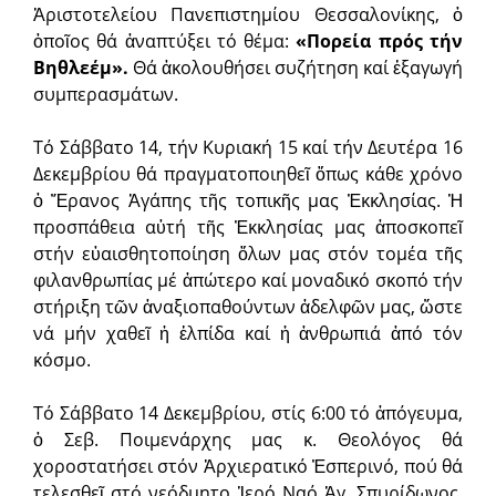
Ἀριστοτελείου Πανεπιστημίου Θεσσαλονίκης, ὁ
ὁποῖος θά ἀναπτύξει τό θέμα:
«Πορεία πρός τήν
Βηθλεέμ».
Θά ἀκολουθήσει συζήτηση καί ἐξαγωγή
συμπερασμάτων.
Τό Σάββατο 14, τήν Κυριακή 15 καί τήν Δευτέρα 16
Δεκεμβρίου θά πραγματοποιηθεῖ ὅπως κάθε χρόνο
ὁ Ἔρανος Ἀγάπης τῆς τοπικῆς μας Ἐκκλησίας. Ἡ
προσπάθεια αὐτή τῆς Ἐκκλησίας μας ἀποσκοπεῖ
στήν εὐαισθητοποίηση ὅλων μας στόν τομέα τῆς
φιλανθρωπίας μέ ἀπώτερο καί μοναδικό σκοπό τήν
στήριξη τῶν ἀναξιοπαθούντων ἀδελφῶν μας, ὥστε
νά μήν χαθεῖ ἡ ἐλπίδα καί ἡ ἀνθρωπιά ἀπό τόν
κόσμο.
Τό Σάββατο 14 Δεκεμβρίου, στίς 6:00 τό ἀπόγευμα,
ὁ Σεβ. Ποιμενάρχης μας κ. Θεολόγος θά
χοροστατήσει στόν Ἀρχιερατικό Ἐσπερινό, πού θά
τελεσθεῖ στό νεόδμητο Ἱερό Ναό Ἁγ. Σπυρίδωνος,