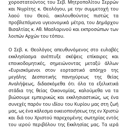
χοροστατούντος του Σεβ. Μητροπολίτου Σερρών
και Νιγρίτης κ. Θεολόγου, με την συμμετοχή του
λαού του Θεού, ακολουθούντος πιστώς τα
προβλεπόμενα υγειονομικά μέτρα, του Δημάρχου
Βισαλτίας κ. Αθ. Μασλαρινού και εκπροσώπων των
λοιπών Αρχών του τόπου.
Ο Σεβ. κ. Θεολόγος απευθυνόμενος στο ευλαβές
εκκλησίασμα ανέπτυξε σκέψεις επίκαιρες και
εποικοδομητικές, σημειώνοντας μεταξύ άλλων
«Ευρισκόμενοι στον εορταστικό απόηχο της
μεγάλης Δεσποτικής πανηγύρεως της θείας
Αναλήψεως, διδασκόμεθα ότι όλα τα εξελικτικά
στάδια της θείας Οικονομίας, καλούμεθα να τα
βιώσουμε εμπειρικώς και εκκλησιαστικώς, ως ένα
συνεχές παρόν του ιδίου του Κυρίου μας στη ζωή
μας, ως ένα κάλεσμα οικειοποιήσεως της εν Χριστώ
και διά του Χριστού παρεχομένης σωτηρίας εντός
του ιερού περιβόλου της Εκκλησίας μας. Τα ιερά