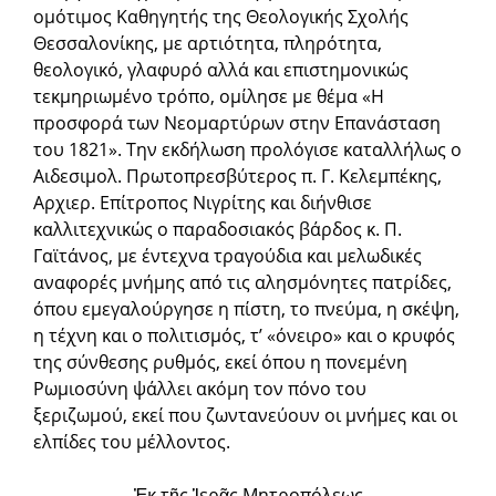
ομότιμος Καθηγητής της Θεολογικής Σχολής
Θεσσαλονίκης, με αρτιότητα, πληρότητα,
θεολογικό, γλαφυρό αλλά και επιστημονικώς
τεκμηριωμένο τρόπο, ομίλησε με θέμα «Η
προσφορά των Νεομαρτύρων στην Επανάσταση
του 1821». Την εκδήλωση προλόγισε καταλλήλως ο
Αιδεσιμολ. Πρωτοπρεσβύτερος π. Γ. Κελεμπέκης,
Αρχιερ. Επίτροπος Νιγρίτης και διήνθισε
καλλιτεχνικώς ο παραδοσιακός βάρδος κ. Π.
Γαϊτάνος, με έντεχνα τραγούδια και μελωδικές
αναφορές μνήμης από τις αλησμόνητες πατρίδες,
όπου εμεγαλούργησε η πίστη, το πνεύμα, η σκέψη,
η τέχνη και ο πολιτισμός, τ’ «όνειρο» και ο κρυφός
της σύνθεσης ρυθμός, εκεί όπου η πονεμένη
Ρωμιοσύνη ψάλλει ακόμη τον πόνο του
ξεριζωμού, εκεί που ζωντανεύουν οι μνήμες και οι
ελπίδες του μέλλοντος.
Ἐκ τῆς Ἱερᾶς Μητροπόλεως