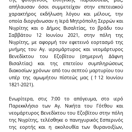
απήλαυσαν όσοι συμμετείχαν στην επετειακού
χαρακτήρος εκδήλωση λόγου και μέλους, την
οποία διοργάνωσαν η Ιερά Μητρόπολη Σερρών και
Νιγρίτης και ο Δήμος Βισαλτίας, το βράδυ του
Σαββάτου 12 Ιουνίου 2021, στην πόλη της
Νιγρίτης, με αφορμή τον εφετεινό εορτασμό της
μνήμης του Αγ. ιερομάρτυρος και νεομάρτυρος
Βενεδίκτου του Εζοβίτου (σημερινή Δάφνη
Βισαλτίας) και της επετείου συμπληρώσεως
διακοσίων χρόνων από του σεπτού μαρτυρίου του
υπέρ της αμωμήτου πίστεώς μας (†12 Ιουνίου
1821-2021).
Ενωρίτερα, στις 7:00 το απόγευμα, στο ιερό
Παρεκκλήσιο των Αγ. Νικήτα του Γότθου και
νεομάρτυρος Βενεδίκτου του Εζοβίτου στην πόλη
της Νιγρίτης, τελέσθηκε ο πανηγυρικός Εσπερινός
της εορτής και η ακολουθία των θυρανοιξίων,