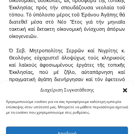
οἰκονομικές δυσκολίες, ὡς προσφορά τῆς τοπικῆς
Ἐκκλησίας πρός τήν σπουδάζουσα νεολαία τοῦ
τόπου. Τό ὑπόλοιπο μέρος τοῦ Ἐράνου Ἀγάπης θά
διατεθεῖ μέσα στό Νέο Ἔτος γιά τήν μηνιαῖα
τακτική καί ἔκ­τακτη οἰκονομική ἐνίσχυση ἀπόρων
οἰκογενειῶν.
Ὁ Σεβ. Μητροπολίτης Σερρῶν καί Νιγρίτης κ.
Θεολόγος εὐχαριστεῖ ὁλοψύχως τούς κληρικούς
καί λαϊκούς ἀφοσιωμένους ἐργάτες τῆς τοπικῆς
Ἐκκλησί­ας, πού μέ ζῆλο, αὐταπάρνηση καί
πραγματική ἀγάπη διενήργησαν καί τόν ἐφετεινό
ἔρανο τῆς Ἐκκλησίας μας καί κυρίως τόν
Διαχείριση Συγκατάθεσης
φιλόχριστο, φιλότιμο καί εὐαίσθητο στόν ἀν­
θρώπινο πόνο λαό μας, γιά τήν ἰδιαιτέρως
Χρησιμοποιούμε cookies για να σας προσφέρουμε καλύτερη εμπειρία
επίσκεψης στον ιστότοπό μας. Μπορείτε να μάθετε περισσότερα σχετικά
συγκινητική καί ἐντυπω­σιακή ἀντα­πόκρισή του,
με τα cookies που χρησιμοποιούμε στις ρυθμίσεις.
παρά τίς ἰδιαι­τέρως δύσκολες οἰκονομικές
συνθῆκες, εὐχόμενος σέ ὅλους εὐλογημένα καί
ἅγια Χριστούγεννα.
Αποδοχή