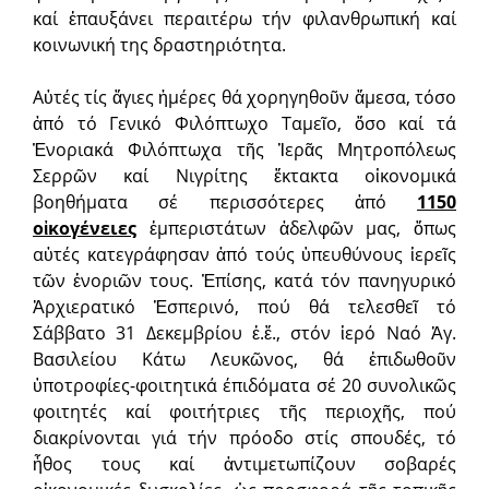
καί ἐπαυ­ξάνει περαι­τέρω τήν φιλαν­θρωπι­κή καί
κοι­νωνική της δραστηριότητα.
Αὐτές τίς ἅγιες ἡμέρες θά χορηγηθοῦν ἄμεσα, τόσο
ἀπό τό Γενικό Φιλό­πτωχο Ταμεῖο, ὅσο καί τά
Ἐνοριακά Φιλόπτωχα τῆς Ἱερᾶς Μητροπόλεως
Σερρῶν καί Νιγρίτης ἔκτα­κτα οἰκονομικά
βοηθήματα σέ περισσότερες ἀπό
1150
οἰκογένειες
ἐμπεριστάτων ἀδελφῶν μας, ὅπως
αὐτές κατεγράφησαν ἀπό τούς ὑπευθύνους ἱερεῖς
τῶν ἐνοριῶν τους. Ἐπίσης, κατά τόν πανηγυρικό
Ἀρχιερατικό Ἑσπερινό, πού θά τελεσθεῖ τό
Σάββατο 31 Δεκεμβρίου ἐ.ἔ., στόν ἱερό Ναό Ἁγ.
Βασιλείου Κάτω Λευκῶνος, θά ἐπιδωθοῦν
ὑποτροφίες-φοιτητικά έπιδόματα σέ 20 συνολικῶς
φοιτητές καί φοιτήτριες τῆς περιοχῆς, πού
διακρίνονται γιά τήν πρόοδο στίς σπουδές, τό
ἦθος τους καί ἀντιμετωπίζουν σοβαρές