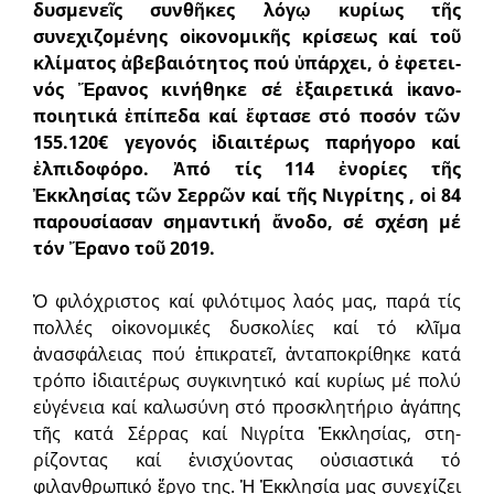
δυσμενεῖς συνθῆκες λό­γῳ κυρίως τῆς
συνεχιζομένης οἰκονομικῆς κρίσεως καί τοῦ
κλίματος ἀβεβαιότητος πού ὑπάρχει, ὁ ἐφε­τει­
νός Ἔρανος κινήθηκε σέ ἐξαιρετικά ἱκανο­
ποιητικά ἐπίπεδα καί ἔφτασε στό ποσόν τῶν
155.120€ γεγονός ἰδιαιτέρως παρήγορο καί
ἐλπιδοφόρο. Ἀπό τίς 114 ἐνορίες τῆς
Ἐκκλησίας τῶν Σερρῶν καί τῆς Νιγρίτης , οἱ 84
παρουσίασαν σημαντική ἄνοδο, σέ σχέση μέ
τόν Ἔρανο τοῦ 2019.
Ὁ φιλόχριστος καί φιλότιμος λαός μας, παρά τίς
πολλές οἰκονομι­κές δυ­σκολίες καί τό κλῖμα
ἀνασφάλειας πού ἐπικρατεῖ, ἀνταποκρίθηκε κατά
τρόπο ἰδιαιτέρως συγκινητικό καί κυρίως μέ πολύ
εὐγέ­νεια καί καλωσύνη στό προσκλητή­ριο ἀγάπης
τῆς κατά Σέρρας καί Νιγρίτα Ἐκ­κλησίας, στη­
ρίζοντας καί ἐνισχύοντας οὐσιαστι­κά τό
φιλανθρωπικό ἔργο της. Ἡ Ἐκκλησία μας συνεχίζει