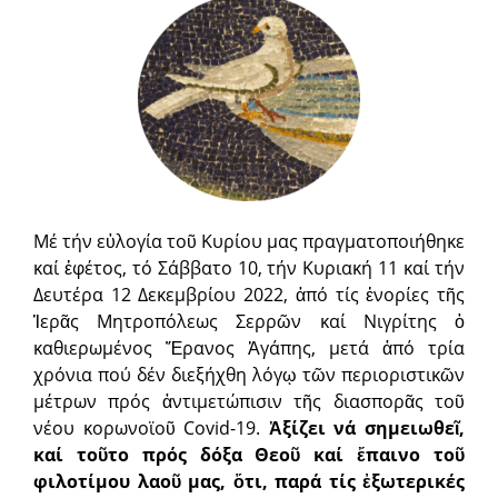
Μέ τήν εὐλογία τοῦ Κυρίου μας πραγματοποιήθηκε
καί ἐφέτος, τό Σάβ­βατο 10, τήν Κυριακή 11 καί τήν
Δευτέρα 12 Δεκεμβρίου 2022, ἀπό τίς ἐνορίες τῆς
Ἱερᾶς Μητρο­πόλεως Σερρῶν καί Νιγρίτης ὁ
καθιερωμένος Ἔρανος Ἀγάπης, μετά ἀπό τρία
χρόνια πού δέν διεξήχθη λόγῳ τῶν περιοριστικῶν
μέτρων πρός ἀντιμετώπισιν τῆς διασπορᾶς τοῦ
νέου κορωνοϊοῦ Covid-19.
Ἀξίζει νά σημει­ωθεῖ,
καί τοῦτο πρός δόξα Θεοῦ καί ἔπαινο τοῦ
φιλοτίμου λαοῦ μας, ὅτι, παρά τίς ἐξωτερικές