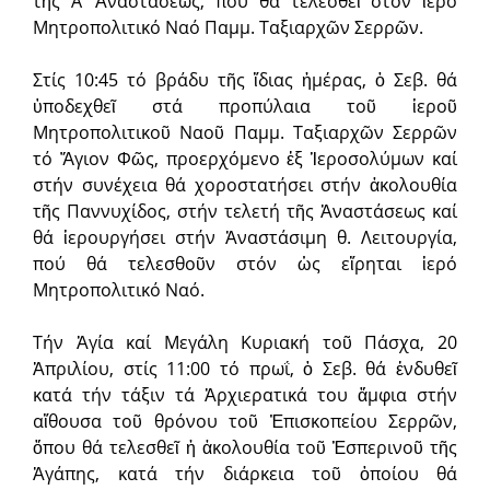
τῆς Α’ Ἀναστάσεως, πού θά τελεσθεῖ στόν ἱερό
Μητροπολιτικό Ναό Παμμ. Ταξιαρχῶν Σερρῶν.
Στίς 10:45 τό βράδυ τῆς ἴδιας ἡμέρας, ὁ Σεβ. θά
ὑποδεχθεῖ στά προπύλαια τοῦ ἱεροῦ
Μητροπολιτικοῦ Ναοῦ Παμμ. Ταξιαρχῶν Σερρῶν
τό Ἅγιον Φῶς, προερχόμενο ἐξ Ἱεροσολύμων καί
στήν συνέχεια θά χοροστατήσει στήν ἀκολουθία
τῆς Παννυχίδος, στήν τελετή τῆς Ἀναστάσεως καί
θά ἱερουργήσει στήν Ἀναστάσιμη θ. Λειτουργία,
πού θά τελεσθοῦν στόν ὡς εἴρηται ἱερό
Μητροπολιτικό Ναό.
Τήν Ἁγία καί Μεγάλη Κυριακή τοῦ Πάσχα, 20
Ἀπριλίου, στίς 11:00 τό πρωΐ, ὁ Σεβ. θά ἐνδυθεῖ
κατά τήν τάξιν τά Ἀρχιερατικά του ἄμφια στήν
αἴθουσα τοῦ θρόνου τοῦ Ἐπισκοπείου Σερρῶν,
ὅπου θά τελεσθεῖ ἡ ἀκολουθία τοῦ Ἑσπερινοῦ τῆς
Ἀγάπης, κατά τήν διάρκεια τοῦ ὁποίου θά