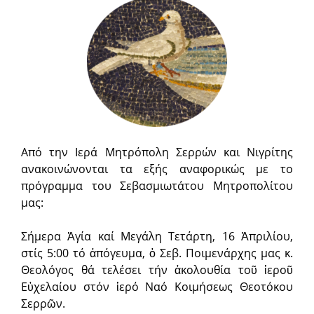
Από την Ιερά Μητρόπολη Σερρών και Νιγρίτης
ανακοινώνονται τα εξής αναφορικώς με το
πρόγραμμα του Σεβασμιωτάτου Μητροπολίτου
μας:
Σήμερα Ἁγία καί Μεγάλη Τετάρτη, 16 Ἀπριλίου,
στίς 5:00 τό ἀπόγευμα, ὁ Σεβ. Ποιμενάρχης μας κ.
Θεολόγος θά τελέσει τήν ἀκο­λουθία τοῦ ἱεροῦ
Εὐχελαίου στόν ἱερό Ναό Κοιμήσεως Θεοτόκου
Σερρῶν.