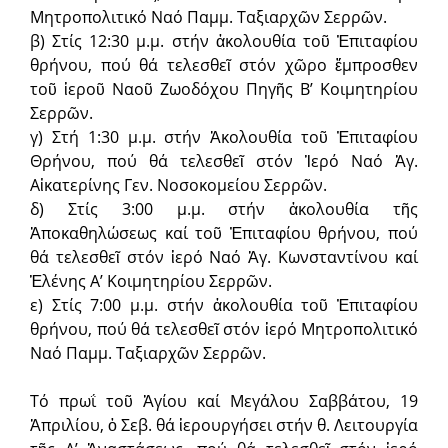
Μητροπολιτικό Ναό Παμμ. Ταξιαρχῶν Σερρῶν.
β) Στίς 12:30 μ.μ. στήν ἀκολουθία τοῦ Ἐπιταφίου
θρήνου, πού θά τελεσθεῖ στόν χῶρο ἔμπροσθεν
τοῦ ἱεροῦ Ναοῦ Ζωοδόχου Πηγῆς Β’ Κοιμητηρίου
Σερρῶν.
γ) Στή 1:30 μ.μ. στήν Ἀκολουθία τοῦ Ἐπιταφίου
Θρήνου, πού θά τελεσθεῖ στόν Ἱερό Ναό Ἁγ.
Αἰκατερίνης Γεν. Νοσοκομείου Σερρῶν.
δ) Στίς 3:00 μ.μ. στήν ἀκολουθία τῆς
Ἀποκαθηλώσεως καί τοῦ Ἐπιτα­φίου θρήνου, πού
θά τελεσθεῖ στόν ἱερό Ναό Ἁγ. Κωνσταντίνου καί
Ἑλένης Α’ Κοιμητηρίου Σερρῶν.
ε) Στίς 7:00 μ.μ. στήν ἀκολουθία τοῦ Ἐπιταφίου
θρήνου, πού θά τελεσθεῖ στόν ἱερό Μητροπολιτικό
Ναό Παμμ. Ταξιαρχῶν Σερρῶν.
Τό πρωΐ τοῦ Ἁγίου καί Μεγάλου Σαββάτου, 19
Ἀπριλίου, ὁ Σεβ. θά ἱερουργήσει στήν θ. Λειτουργία