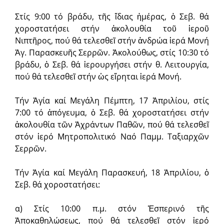
Στίς 9:00 τό βράδυ, τῆς ἴδιας ἡμέρας, ὁ Σεβ. θά
χοροστατήσει στήν ἀκολουθία τοῦ ἱεροῦ
Νιπτῆρος, πού θά τελεσθεῖ στήν ἀνδρώα ἱερά Μονή
Ἁγ. Παρασκευῆς Σερρῶν. Ἀκολούθως, στίς 10:30 τό
βράδυ, ὁ Σεβ. θά ἱερουργήσει στήν θ. Λειτουργία,
πού θά τελεσθεῖ στήν ὡς εἴρηται ἱερά Μονή.
Τήν Ἁγία καί Μεγάλη Πέμπτη, 17 Ἀπριλίου, στίς
7:00 τό ἀπόγευμα, ὁ Σεβ. θά χοροστατήσει στήν
ἀκο­λουθία τῶν Ἀχράντων Παθῶν, πού θά τελε­σθεῖ
στόν ἱερό Μητροπολιτικό Ναό Παμμ. Ταξιαρχῶν
Σερρῶν.
Τήν Ἁγία καί Μεγάλη Παρασκευή, 18 Ἀπριλίου, ὁ
Σεβ. θά χοροστατήσει:
α) Στίς 10:00 π.μ. στόν Ἑσπερινό τῆς
Ἀποκαθηλώσεως, πού θά τελεσθεῖ στόν ἱερό