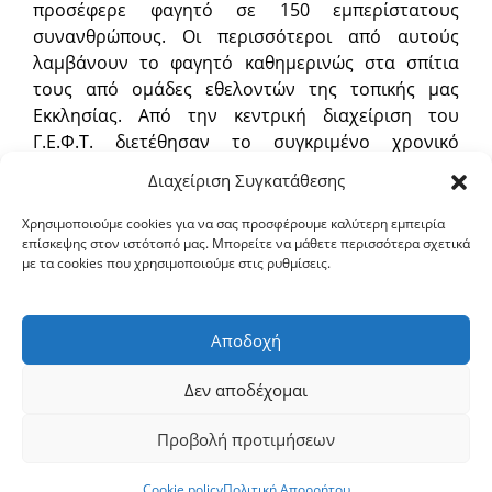
προσέφερε φαγητό σε 150 εμπερίστατους
συνανθρώπους. Οι περισσότεροι από αυτούς
λαμβάνουν το φαγητό καθημερινώς στα σπίτια
τους από ομάδες εθελοντών της τοπικής μας
Εκκλησίας. Από την κεντρική διαχείριση του
Γ.Ε.Φ.Τ. διετέθησαν το συγκριμένο χρονικό
διάστημα 20.000,00 ευρώ για τακτικά και έκτακτα
Διαχείριση Συγκατάθεσης
βοηθήματα, πληρωμή λογαριασμών, ενοικίων και
ιατρικών εξετάσεων. Παραλλήλως η τοπική μας
Χρησιμοποιούμε cookies για να σας προσφέρουμε καλύτερη εμπειρία
επίσκεψης στον ιστότοπό μας. Μπορείτε να μάθετε περισσότερα σχετικά
Εκκλησία στάθηκε δίπλα στις ανάγκες του
με τα cookies που χρησιμοποιούμε στις ρυθμίσεις.
Νοσοκομείου προσφέροντας 20 νοσοκομειακές
στολές, 80 στολές μιας χρήσεως, 5 προστατευτικά
γυαλιά ασφαλείας και 4 οξύμετρα.
Αποδοχή
Ἐκ τῆς Ἱερᾶς Μητροπόλεως
Δεν αποδέχομαι
Προβολή προτιμήσεων
Copyright © 2026 ΙΕΡΑ ΜΗΤΡΟΠΟΛΙΣ ΣΕΡΡΩΝ ΚΑΙ ΝΙΓΡΙΤΗΣ
|
Πολιτική Απορρήτου
|
Πολιτική Cookies
Cookie policy
Πολιτική Απορρήτου