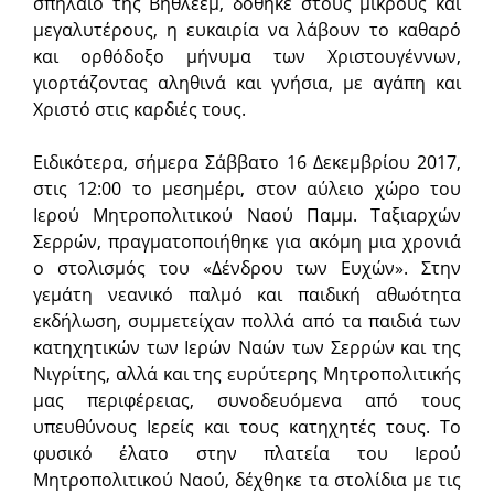
σπήλαιο της Βηθλεέμ, δόθηκε στους μικρούς και
μεγαλυτέρους, η ευκαιρία να λάβουν το καθαρό
και ορθόδοξο μήνυμα των Χριστουγέννων,
γιορτάζοντας αληθινά και γνήσια, με αγάπη και
Χριστό στις καρδιές τους.
Ειδικότερα, σήμερα Σάββατο 16 Δεκεμβρίου 2017,
στις 12:00 το μεσημέρι, στον αύλειο χώρο του
Ιερού Μητροπολιτικού Ναού Παμμ. Ταξιαρχών
Σερρών, πραγματοποιήθηκε για ακόμη μια χρονιά
ο στολισμός του «Δένδρου των Ευχών». Στην
γεμάτη νεανικό παλμό και παιδική αθωότητα
εκδήλωση, συμμετείχαν πολλά από τα παιδιά των
κατηχητικών των Ιερών Ναών των Σερρών και της
Νιγρίτης, αλλά και της ευρύτερης Μητροπολιτικής
μας περιφέρειας, συνοδευόμενα από τους
υπευθύνους Ιερείς και τους κατηχητές τους. Το
φυσικό έλατο στην πλατεία του Ιερού
Μητροπολιτικού Ναού, δέχθηκε τα στολίδια με τις