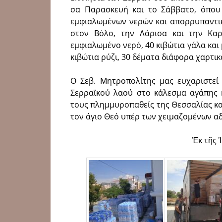
σα Παρασκευή και το Σάββατο, όπου τ
εμφιαλωμέ­νων νερών και απορρυπα­ντι
στον Βόλο, την Λάρισα και την Καρδ
εμφιαλωμένο νερό, 40 κιβώτια γάλα και 
κιβώτια ρύζι, 30 δέματα διάφορα χαρτικ
Ο Σεβ. Μητροπολίτης μας ευχαριστεί 
Σερραϊκού λαού στο κάλεσμα αγάπης κ
τους πλημμυροπαθείς της Θεσσα­λίας κα
τον άγιο Θεό υπέρ των χειμαζομένων α
Ἐκ τῆς 