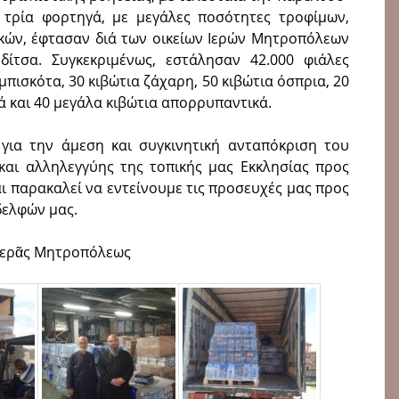
ρία φορτη­γά, με μεγάλες ποσότητες τροφί­μων,
κών, έφτα­σαν διά των οικείων Ιερών Μητροπόλεων
ί­τσα. Συγκεκριμένως, εστάλησαν 42.000 φιάλες
μπισκότα, 30 κιβώτια ζάχαρη, 50 κιβώτια όσπρια, 20
ά και 40 μεγάλα κιβώτια απορρυπαντικά.
για την άμεση και συγκινητι­κή ανταπόκριση του
αι αλληλεγ­γύης της τοπικής μας Εκκλησίας προς
ι παρακαλεί να εντείνουμε τις προσευχές μας προς
δελφών μας.
Ἱερᾶς Μητροπόλεως