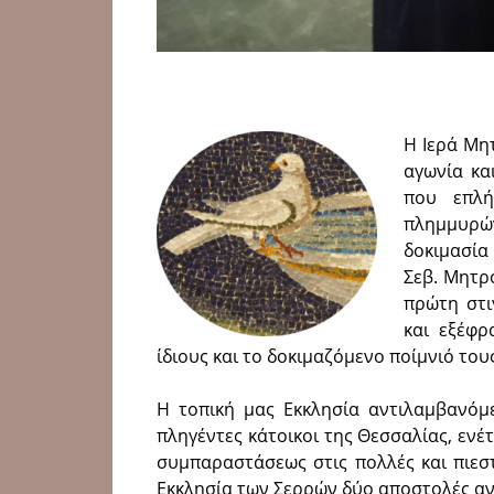
Η Ιερά Μη
αγω­νία κ
που επλή
πλημμυρώ
δοκιμασία 
Σεβ. Μητρο
πρώτη στι
και εξέφ
ίδιους και το δοκιμαζόμενο ποίμνιό του
Η τοπική μας Εκκλησία αντιλαμβανόμ
πληγέντες κάτοικοι της Θεσσαλίας, ενέ
συμπαραστάσεως στις πολλές και πιεσ
Εκκλησία των Σερρών δύο απο­στολές αν