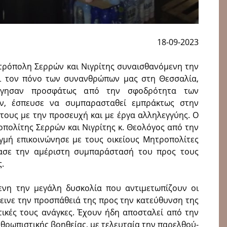
18-09-2023
τρόπολη Σερρών και Νιγρίτης συναισθανόμενη την
αι τον πόνο των συνανθρώπων μας στη Θεσσαλία,
γησαν προσφά­τως από την σφοδρότητα των
ν, έσπευσε να συμπαρα­σταθεί εμπράκτως στην
τους με την προσευχή και με έργα αλλη­λεγγύης. Ο
πολίτης Σερρών και Νιγρί­της κ. Θεολόγος από την
γμή επικοινώνησε με τους οικείους Μητροπολίτες
ρασε την αμέριστη συμπαράστασή του προς τους
ς.
ενη την μεγάλη δυσκολία που αντιμετωπίζουν οι
τεινε την προσπάθειά της προς την κατεύθυνση της
τικές τους ανάγκες. Έχουν ήδη αποσταλεί από την
θρωπιστικής βοηθείας, με τελευταία την πα­ρελθού­