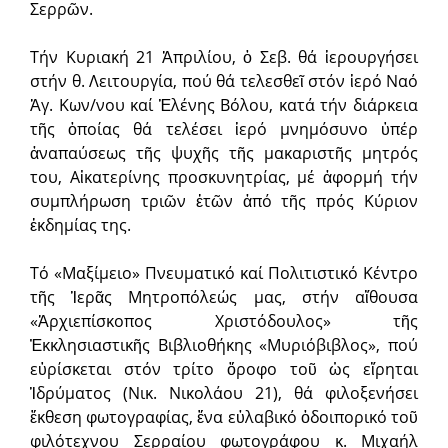
Σερρῶν.
Τήν Κυριακή 21 Ἀπριλίου, ὁ Σεβ. θά ἱερουργήσει
στήν θ. Λειτουργία, πού θά τελεσθεῖ στόν ἱερό Ναό
Ἁγ. Κων/νου καί Ἑλένης Βόλου, κατά τήν διάρκεια
τῆς ὁποίας θά τελέσει ἱερό μνημόσυνο ὑπέρ
ἀναπαύσεως τῆς ψυχῆς τῆς μακαριστῆς μητρός
του, Αἰκατερίνης προσκυνητρίας, μέ ἀφορμή τήν
συμπλήρωση τριῶν ἐτῶν ἀπό τῆς πρός Κύριον
ἐκδημίας της.
Τό «Μαξίμειο» Πνευματικό καί Πολιτιστικό Κέντρο
τῆς Ἱερᾶς Μητροπόλεώς μας, στήν αἴθουσα
«Ἀρχιεπίσκοπος Χριστόδουλος» τῆς
Ἐκκλησιαστικῆς Βιβλιοθήκης «Μυριόβιβλος», πού
εὑρίσκεται στόν τρίτο ὄροφο τοῦ ὡς εἴρηται
Ἱδρύματος (Νικ. Νικολάου 21), θά φιλοξενήσει
ἔκθεση φωτογραφίας, ἕνα εὐλαβικό ὁδοιπορικό τοῦ
φιλότεχνου Σερραίου φωτογράφου κ. Μιχαήλ