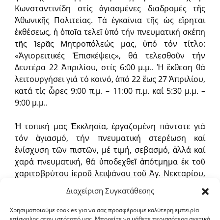
Κωνσταντινίδη στίς ἁγιασμένες διαδρομές τῆς
Ἀθωνικῆς Πολιτείας. Τά ἐγκαίνια τῆς ὡς εἴρηται
ἐκθέσεως, ἡ ὁποῖα τελεῖ ὑπό τήν πνευματική σκέπη
τῆς Ἱερᾶς Μητροπόλεώς μας, ὑπό τόν τίτλο:
«Ἁγιορειτικές Ἐπισκέψεις», θά τελεσθοῦν τήν
Δευτέρα 22 Ἀπριλίου, στίς 6:00 μ.μ.. Ἡ ἔκθεση θά
λειτουργήσει γιά τό κοινό, ἀπό 22 ἕως 27 Ἀπριλίου,
κατά τίς ὧρες 9:00 π.μ. – 11:00 π.μ. καί 5:30 μ.μ. –
9:00 μ.μ..
Ἡ τοπική μας Ἐκκλησία, ἐργαζομένη πάντοτε γιά
τόν ἁγιασμό, τήν πνευματική στερέωση καί
ἐνίσχυση τῶν πιστῶν, μέ τιμή, σεβασμό, ἀλλά καί
χαρά πνευματική, θά ὑποδεχθεῖ ἀπότμημα ἐκ τοῦ
χαριτοβρύτου ἱεροῦ λειψάνου τοῦ Ἁγ. Νεκταρίου,
Ἐπισκόπου Πενταπόλεως, τοῦ θαυματουργοῦ,
Διαχείριση Συγκατάθεσης
προερχόμενο ἀπό τήν ἱερά Μονή Ἁγ. Τριάδος
Αἰγίνης, στόν ἱερό Ναό Ἁγ. Γεωργίου Νιγρίτης, τήν
Χρησιμοποιούμε cookies για να σας προσφέρουμε καλύτερη εμπειρία
επίσκεψης στον ιστότοπό μας. Μπορείτε να μάθετε περισσότερα σχετικά