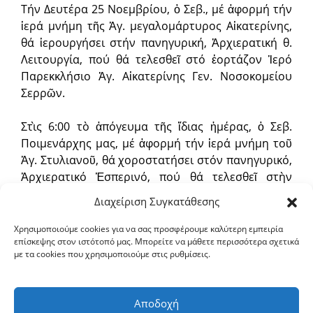
Τήν Δευτέρα 25 Νοεμβρίου, ὁ Σεβ., μέ ἀφορμή τήν
ἱερά μνήμη τῆς Ἁγ. μεγαλομάρτυρος Αἰκατερίνης,
θά ἱερουργήσει στήν πανηγυρική, Ἀρχιερατική θ.
Λειτουργία, πού θά τελεσθεῖ στό ἑορτάζον Ἱερό
Παρεκκλήσιο Ἁγ. Αἰκατερίνης Γεν. Νοσοκομείου
Σερρῶν.
Στὶς 6:00 τὸ ἀπόγευμα τῆς ἴδιας ἡμέρας, ὁ Σεβ.
Ποιμενάρχης μας, μέ ἀφορμή τήν ἱερά μνήμη τοῦ
Ἁγ. Στυλιανοῦ, θά χοροστατήσει στόν πανηγυρικό,
Ἀρχιερατικό Ἑσπερινό, πού θά τελεσθεῖ στὴν
ἑορτάζουσα, ἀνδρώα Ἱερὰ Μονὴ Ἁγ. Παρασκευῆς
Διαχείριση Συγκατάθεσης
Σερρῶν.
Χρησιμοποιούμε cookies για να σας προσφέρουμε καλύτερη εμπειρία
επίσκεψης στον ιστότοπό μας. Μπορείτε να μάθετε περισσότερα σχετικά
Τήν Τρίτη 26 Νοεμβρίου, ὁ Σεβ., θά ἱερουργήσει
με τα cookies που χρησιμοποιούμε στις ρυθμίσεις.
στήν πανηγυρική, Ἀρχιερατική θ. Λειτουργία, πού
θά τελεσθεῖ στὴν ἑορτάζουσα, ἀνδρώα Ἱερὰ Μονὴ
Ἁγ. Παρασκευῆς Σερρῶν.
Αποδοχή