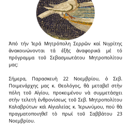
Ἀπό τήν Ἱερά Μητρόπολη Σερρῶν καί Νιγρίτης
ἀνακοινώνονται τά ἑξῆς ἀναφορικά μέ τό
πρόγραμμα τοῦ Σεβασμιωτάτου Μητροπολίτου
μας:
Σήμερα, Παρασκευὴ 22 Νοεμβρίου, ὁ Σεβ.
Ποιμενάρχης μας κ. Θεολόγος, θὰ μεταβεῖ στὴν
πόλη τοῦ Αἰγίου, προκειμένου νὰ συμμετάσχει
στὴν τελετὴ ἐνθρονίσεως τοῦ Σεβ. Μητροπολίτου
Καλαβρύτων καὶ Αἰγιαλείας κ. Ἱερωνύμου, πού θὰ
πραγματοποιηθεῖ τὸ πρωΐ τοῦ Σαββάτου 23
Νοεμβρίου.