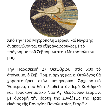
Ἀπό τήν Ἱερά Μητρόπολη Σερρῶν καί Νιγρίτης
ἀνακοινώνονται τά ἑξῆς ἀναφορικῶς μέ τό
πρόγραμμα τοῦ Σεβασμιωτάτου Μητροπολίτου
μας:
Τήν Παρασκευή 27 Ὀκτωβρίου, στίς 6:00 τό
ἀπόγευμα, ὁ Σεβ. Ποιμενάρχης μας κ. Θεολόγος θά
χοροστατήσει στόν πανηγυρικό Ἀρχιερατικό
Ἑσπερινό, πού θά τελεσθεῖ στόν Ἱερό Καθεδρικό
καί Προσκυνηματικό Ναό Ἁγ. Θεοδώρων Σερρῶν,
μέ ἀφορμή τήν ἑορτή τῆς Συνάξεως τῆς ἱερᾶς
εἰκόνος τῆς Παναγίας Πονολυτρίας Σερρῶν.