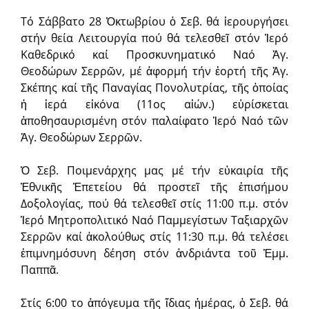
Τό Σάββατο 28 Ὀκτωβρίου ὁ Σεβ. θά ἱερουργήσει
στήν θεία Λειτουργία πού θά τελεσθεῖ στόν Ἱερό
Καθεδρικό καί Προσκυνηματικό Ναό Ἁγ.
Θεοδώρων Σερρῶν, μέ ἀφορμή τήν ἑορτή τῆς Ἁγ.
Σκέπης καί τῆς Παναγίας Πονολυτρίας, τῆς ὁποίας
ἡ ἱερά εἰκόνα (11ος αἰών.) εὑρίσκεται
ἀποθησαυρισμένη στόν παλαίφατο Ἱερό Ναό τῶν
Ἁγ. Θεοδώρων Σερρῶν.
Ὁ Σεβ. Ποιμενάρχης μας μέ τήν εὐκαιρία τῆς
Ἐθνικῆς Ἐπετείου θά προστεῖ τῆς ἐπισήμου
Δοξολογίας, πού θά τελεσθεῖ στίς 11:00 π.μ. στόν
Ἱερό Μητροπολιτικό Ναό Παμμεγίστων Ταξιαρχῶν
Σερρῶν καί ἀκολούθως στίς 11:30 π.μ. θά τελέσει
ἐπιμνημόσυνη δέηση στόν ἀνδριάντα τοῦ Ἐμμ.
Παππᾶ.
Στίς 6:00 το ἀπόγευμα τῆς ἴδιας ἡμέρας, ὁ Σεβ. θά