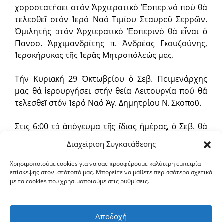
χοροστατήσει στόν Ἀρχιερατικό Ἑσπερινό πού θά
τελεσθεῖ στόν Ἱερό Ναό Τιμίου Σταυροῦ Σερρῶν.
Ὁμιλητής στόν Ἀρχιερατικό Ἑσπερινό θά εἶναι ὁ
Πανοσ. Ἀρχιμανδρίτης π. Ἀνδρέας Γκουζούνης,
Ἱεροκήρυκας τῆς Ἱερᾶς Μητροπόλεώς μας.
Τήν Κυριακή 29 Ὀκτωβρίου ὁ Σεβ. Ποιμενάρχης
μας θά ἱερουργήσει στήν θεία Λειτουργία πού θά
τελεσθεῖ στόν Ἱερό Ναό Ἁγ. Δημητρίου Ν. Σκοποῦ.
Στις 6:00 τό ἀπόγευμα τῆς ἴδιας ἡμέρας, ὁ Σεβ. θά
τελέσει τόν Ἁγιασμό στήν ‘’Γ.Ε.Χ.Α.’’ Σερρῶν καί θά
Διαχείριση Συγκατάθεσης
ὁμιλήσει ἐποικοδομητικῶς.
Χρησιμοποιούμε cookies για να σας προσφέρουμε καλύτερη εμπειρία
επίσκεψης στον ιστότοπό μας. Μπορείτε να μάθετε περισσότερα σχετικά
Τήν Τετάρτη 1 Νοεμβρίου ὁ Σεβ. Ποιμενάρχης μας
με τα cookies που χρησιμοποιούμε στις ρυθμίσεις.
θά ἱερουργήσει στήν Ἀρχιερατική θεία Λειτουργία
πού θά τελεσθεῖ στόν ἑορτάζοντα Ἱερό Ναό Ἁγ.
Ἀναργύρων Σερρῶν.
Αποδοχή