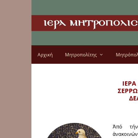
Αρχική
Μητροπολίτης
Μητρόπο
ΙΕΡΑ
ΣΕΡΡΩ
ΔΕ
Ἀπό τήν
ἀνακοινώ