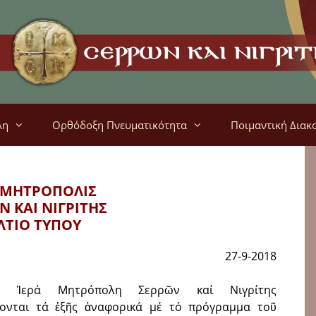
λη
Ορθόδοξη Πνευματικότητα
Ποιμαντική Διακ
 ΜΗΤΡΟΠΟΛΙΣ
Ν ΚΑΙ ΝΙΓΡΙΤΗΣ
ΛΤΙΟ ΤΥΠΟΥ
27-9-2018
 Ἱερά Μητρόπολη Σερρῶν καί Νιγρίτης
νονται τά ἑξῆς ἀναφορικά μέ τό πρόγραμμα τοῦ