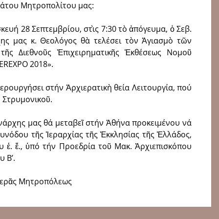
άτου Μητροπολίτου μας:
ευή 28 Σεπτεμβρίου, στὶς 7:30 τὸ ἀπόγευμα, ὁ Σεβ.
ης μας κ. Θεολόγος θὰ τελέσει τὸν Ἁγιασμὸ τῶν
 τῆς Διεθνοῦς Ἐπιχειρηματικῆς Ἐκθέσεως Νομοῦ
EREXPO 2018».
ἱερουργήσει στήν Ἀρχιερατικὴ θεία Λειτουργία, πού
υ Στρυμονικοῦ.
ενάρχης μας θά μεταβεῖ στήν Ἀθήνα προκειμένου νά
Συνόδου τῆς Ἱεραρχίας τῆς Ἐκκλησίας τῆς Ἑλλάδος,
 ἐ. ἔ., ὑπό τήν Προεδρία τοῦ Μακ. Ἀρχιεπισκόπου
 Β’.
Ἱερᾶς Μητροπόλεως