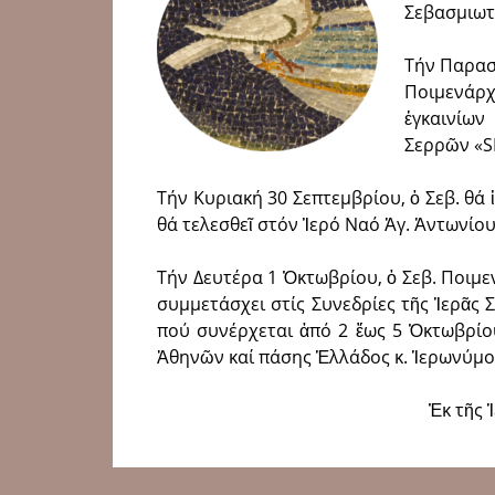
Σεβασμιωτ
Τήν Παρασκ
Ποιμενάρχ
ἐγκαινίων
Σερρῶν «S
Τήν Κυριακή 30 Σεπτεμβρίου, ὁ Σεβ. θά 
θά τελεσθεῖ στόν Ἱερό Ναό Ἁγ. Ἀντωνίο
Τήν Δευτέρα 1 Ὀκτωβρίου, ὁ Σεβ. Ποιμ
συμμετάσχει στίς Συνεδρίες τῆς Ἱερᾶς 
πού συνέρχεται ἀπό 2 ἕως 5 Ὀκτωβρίου
Ἀθηνῶν καί πάσης Ἑλλάδος κ. Ἱερωνύμου
Ἐκ τῆς 