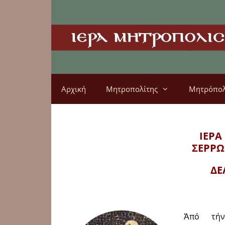
Αρχική
Μητροπολίτης
Μητρόπο
ΙΕΡΑ
ΣΕΡΡΩ
ΔΕ
Ἀπό τήν