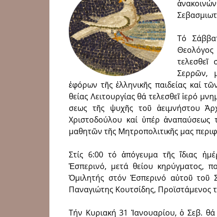
ἀνακοινώ
Σεβασμιωτ
Τό Σάββα
Θεολόγος 
τελεσθεῖ
Σερρῶν, 
ἐφόρων τῆς ἑλ­λη­νι­κῆς παιδείας καί 
θείας Λειτουργίας θά τελεσθεῖ ἱερό μν
σεως τῆς ψυχῆς τοῦ ἀειμνήστου Ἀρ
Χριστοδούλου καί ὑπέρ ἀναπαύσεως 
μαθητῶν τῆς Μητροπο­λιτικῆς μας περιφ
Στίς 6:00 τό ἀπόγευμα τῆς ἴδιας ἡμέ
Ἑσπερινό, μετά θείου κηρύγματος, πο
Ὁμιλητής στόν Ἑσπερινό αὐτοῦ τοῦ Σ
Παναγιώτης Κουτσίδης, Προϊστάμενος τ
Τήν Κυριακή 31 Ἰανουαρίου, ὁ Σεβ. θά