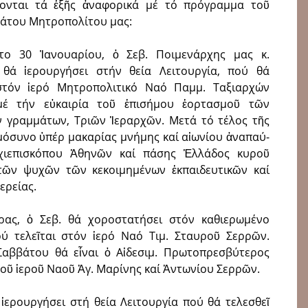
νονται τά ἑξῆς ἀναφορικά μέ τό πρόγραμμα τοῦ
άτου Μητροπολίτου μας:
το 30 Ἰανουαρίου, ὁ Σεβ. Ποιμενάρχης μας κ.
θά ἱερουρ­γήσει στήν θεία Λειτουργία, πού θά
 στόν ἱερό Μητροπολιτικό Ναό Παμμ. Ταξιαρχών
μέ τήν εὐκαιρία τοῦ ἐπισήμου ἑορτασμοῦ τῶν
τῶν γραμμάτων, Τριῶν Ἱεραρχῶν. Μετά τό τέλος τῆς
ημόσυνο ὑπέρ μακαρίας μνήμης καί αἰωνίου ἀναπαύ­
χιεπισκόπου Ἀθηνῶν καί πάσης Ἑλλά­δος κυροῦ
τῶν ψυχῶν τῶν κεκοιμημένων ἐκπαιδευτικῶν καί
ερείας.
ρας, ὁ Σεβ. θά χοροστατήσει στόν καθιε­ρωμένο
ύ τελεῖται στόν ἱερό Ναό Τιμ. Σταυροῦ Σερρῶν.
αββάτου θά εἶναι ὁ Αἰδεσιμ. Πρωτοπρεσβύτερος
οῦ ἱεροῦ Ναοῦ Ἁγ. Μαρίνης καί Ἀντωνίου Σερρῶν.
 ἱερουργήσει στή θεία Λειτουργία πού θά τελεσθεῖ