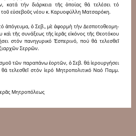
, κατά τήν διάρκεια τῆς ὁποίας θά τελέσει τό
ας τοῦ εὐσεβοῦς νέου κ. Καρυοφύλλη Ματσαρόκη.
ἀπόγευμα, ὁ Σεβ., μὲ ἀ­φορ­μὴ τὴν Δε­σπο­το­θε­ο­μη­
υ καὶ τῆς συ­νά­ξε­ως τῆς ἱ­ε­ρᾶς εἰ­κό­νος τῆς Θε­ο­τό­κου
στατήσει στόν πανηγυρικό Ἑσπερινό, πού θά τελεσθεῖ
­ξιαρχῶν Σερρῶν.
οῦ τῶν πα­ρα­πά­νω ἑ­ορ­τῶν, ὁ Σεβ. θά ἱερουργήσει
ύ θά τελεσθεῖ στόν ἱερό Μητροπολιτικό Ναό Παμμ.
Ἱερᾶς Μητροπόλεως