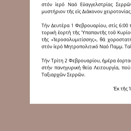
στόν ἱερό Ναό Εὐαγγελστρίας Σερρῶν
μυστήριον τῆς εἰς Διάκονον χειρο­τονί
Τήν Δευτέρα 1 Φεβρουαρίου, στίς 6:00 τό 
το­ρι­κὴ ἑ­ορ­τὴ τῆς Ὑ­πα­παν­τῆς τοῦ Κυ­ρί­ο
τῆς «Ἱ­ε­ρο­σο­λυ­μι­τίσ­σης», θά χορο
στόν ἱερό Μητροπολιτικό Ναό Παμμ. Τα
Τήν Τρίτη 2 Φεβρουαρίου, ἡμέρα ἑορτασμ
στήν πανηγυρική θεία Λειτουργία, πο
Ταξιαρχῶν Σερρῶν.
Ἐκ τῆς 