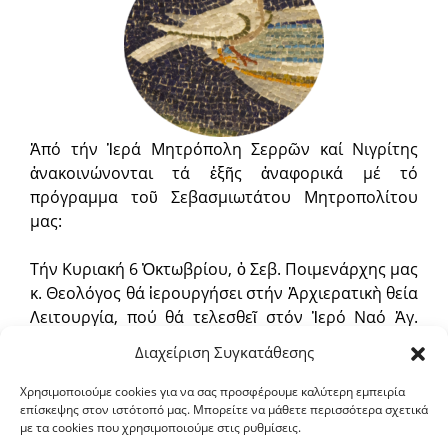
Ἀπό τήν Ἱερά Μητρόπολη Σερρῶν καί Νιγρίτης
ἀνακοινώνονται τά ἑξῆς ἀναφορικά μέ τό
πρόγραμμα τοῦ Σεβασμιωτάτου Μητροπολίτου
μας:
Τήν Κυριακή 6 Ὀκτωβρίου, ὁ Σεβ. Ποιμενάρχης μας
κ. Θεολόγος θά ἱερουργήσει στήν Ἀρχιερατικὴ θεία
Λειτουργία, πού θά τελεσθεῖ στόν Ἱερό Ναό Ἁγ.
Νικολάου Καλλιθέας Ἀττικῆς.
Διαχείριση Συγκατάθεσης
Ὁ Σεβ. θά συμμετάσχει στίς Συνεδρίες τῆς Ἱερᾶς
Χρησιμοποιούμε cookies για να σας προσφέρουμε καλύτερη εμπειρία
επίσκεψης στον ιστότοπό μας. Μπορείτε να μάθετε περισσότερα σχετικά
Συνόδου τῆς Ἱεραρχίας τῆς Ἐκκλησίας τῆς
με τα cookies που χρησιμοποιούμε στις ρυθμίσεις.
Ἑλλάδος, πού συνέρχεται ἀπό 8 ἕως 11 Ὀκτωβρίου