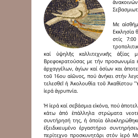
ἀνακοινώ
Σεβασμιωτ
Με αἰσθήμ
Εκκλησία 
στίς 7:0
τροπολιτι
καί ὑψηλῆς καλλιτεχνι­κῆς ἀξίας μ
Βρεφοκρατού­σας με τήν προσωνυμία ἡ 
ἀρχαγγέλων, ἁγίων καί ὁσίων και ἀποτ
τοῦ 16ου αἰῶνος, πού ἀνήκει στήν λε
τελε­σθεῖ ἡ Ἀκο­λουθία τοῦ Ἀκαθίστου
ἱερά ἀγρυπνία.
Ἡ ἱερά καί σεβά­σμια εἰκό­να, πού ἀποτε
κάτω ἀπό ἐπάλληλα στρώματα νεοτέρ
συντήρησή της, ἡ ὁποία ὁλοκλη­ρώθηκ
ἐξειδικευμένο ἐργαστή­ριο συντηρή­σ
περίτεχνο προ­σκυ­νητάρι στόν ἱερό 