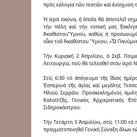
πρός εὐλογία τῶν πιστῶν καί ἐνίσχυση 
Ἡ ἱερά εἰκόνα, ἡ ὁποῖα θά ἀποτελεῖ ση
τήν πόλη καί τήν τοπική μας Ἐκκλησ
ἈκαθίστουὝμνου, καθώς ἡ προ­σωνυμί
οἶκο τοῦ Ἀκαθί­στου Ὕμνου, «Ὦ Πανύμν
Τήν Κυριακή 2 Ἀπριλίου, ὁ Σεβ. Ποιμ
Λειτουργία, πού θὰ τελεσθεῖ στόν ἱερό 
Στίς 6:30 τό ἀπόγευμα τῆς ἴδιας ἡμέρ
Ἑσπερινό τῆς ἁγίας καί μεγάλης Τεσσ
Ἠλιού Σερρῶν. Προσκεκλημένος ὁμιλητ
Καλαϊτζῆς, Γενικός Ἀρχιερατικός Ἐ
Σιδηροκάστρου.
Τήν Τετάρτη 5 Ἀπριλίου, στίς 11:00 τό 
πραγματοποιηθεῖ Γενική Σύναξη ὅλων τ