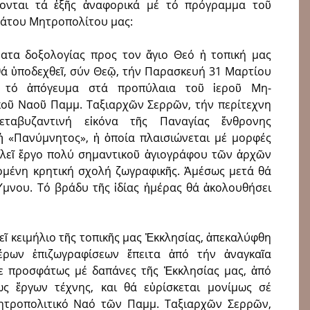
νονται τά ἑξῆς ἀναφορικά μέ τό πρόγραμμα τοῦ
άτου Μητροπολίτου μας:
ατα δοξολογίας προς τον ἅγιο Θεό ἡ τοπική μας
θά ὑποδεχθεῖ, σύν Θεῷ, τήν Παρασκευή 31 Μαρτίου
0 τό ἀπό­γευ­μα στά προπύ­λαια τοῦ ἱεροῦ Μη­
κοῦ Ναοῦ Παμμ. Ταξιαρχῶν Σερρῶν, τήν περίτεχνη
εταβυζαντινή εἰκό­να τῆς Παναγίας ἔν­θρονης
«Πανύ­μνητος», ἡ ὁποία πλαισιώ­νεται μέ μορ­φές
ελεῖ ἔργο πολύ σημαντικοῦ ἁγιο­γράφου τῶν ἀρχῶν
γομένη κρητική σχολή ζωγραφικῆς. Ἀμέσως μετά θά
 Ὕμνου. Τό βράδυ τῆς ἰδίας ἡμέρας θά ἀκολουθήσει
λεῖ κειμήλιο τῆς τοπικῆς μας Ἐκκλησίας, ἀπεκαλύφθη
ων ἐπιζωγραφί­σεων ἔπει­τα ἀπό τήν ἀνα­γκαῖα
ε προσφάτως μέ δα­πάνες τῆς Ἐκκλησίας μας, ἀπό
εως ἔργων τέ­χνης, και θά εὑρίσκεται μονίμως σέ
Μητροπολιτικό Ναό τῶν Παμμ. Ταξιαρχῶν Σερρῶν,