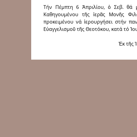
Τήν Πέμπτη 6 Ἀπριλίου, ὁ Σεβ. θά 
Καθηγουμένου τῆς ἱερᾶς Μονῆς Φιλο
προκειμένου νά ἱερουργήσει στήν πα
Εὐαγγελισμοῦ τῆς Θεοτόκου, κατά τό Ἰο
Ἐκ τῆς 