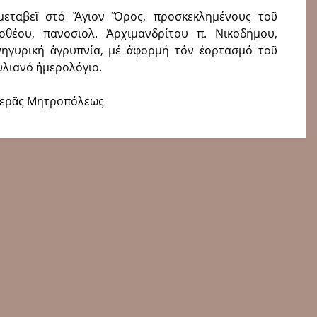
μεταβεῖ στό Ἅγιον Ὄρος, προσκεκλημένους τοῦ
θέου, πανοσιολ. Ἀρχιμανδρίτου π. Νικοδήμου,
νηγυρική ἀγρυπνία, μέ ἀφορμή τόν ἑορτασμό τοῦ
υλιανό ἡμερολόγιο.
Ἱερᾶς Μητροπόλεως