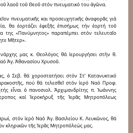
τοῦ λαοῦ τοῦ Θεοῦ στόν πνευματικό του ἀγῶ­να.
μεῖον πνευματικῆς και προσευχητι­κῆς ἀναφορᾶς γιά
ία, θα ἑορτάζει ἐφεξῆς ἐπισήμως τήν ἑορτή τοῦ
α της «Πανύμνητος» παραπέμπει στόν τελευ­ταῖο
ητε Μῆτερ».
ενάρχης μας κ. Θεολόγος θά ἱερουργήσει στὴν θ.
Ναό Ἁγ. Ἀθανασίου Χρυσοῦ.
ας, ὁ Σεβ. θά χοροστατήσει στόν Στ’ Κατανυκτικό
αρακοστῆς, πού θά τελεσθεῖ στόν ἱερό Ναό Προφ.
ής εἶναι ὁ πανοσιολ. Ἀρχιμανδρίτης π. Ἰωάννης
πίτροπος καί Ἱεροκήρυξ τῆς Ἱερᾶς Μητροπόλεως
πρωΐ, στόν ἱερό Ναό Ἁγ. Βασιλείου Κ. Λευκῶνος, θά
ῶν κληρικῶν τῆς Ἱερᾶς Μητροπόλεώς μας.