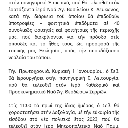
στόν πανηγυρικό Ἑσπερινό, πού θά τελεσθεῖ στόν
ἑορτάζοντα ἱερό Ναό Ἁγ. Βασιλείου Κ. Λευκῶνος,
κατά τήν διάρκεια τοῦ ὁποίου θά ἐπιδοθοῦν
ὑποτροφίες – φοιτητικά ἐπιδόματα σέ 40
συνολικῶς φοιτητές καί φοιτήτριες τῆς περιοχῆς
μας, πού διακρίνονται γιά τήν πρόοδο στίς
σπουδές καί τό ἦθος τους, ὡς προσφορά τῆς
τοπικῆς μας Ἐκκλησίας πρός τήν σπουδάζουσα
νεολαία τοῦ τόπου.
Τήν Πρωτοχρονιά, Κυριακή 1 Ἰανουαρίου, ὁ Σεβ.
θά ἱερουργήσει στήν πανηγυρική θ. Λειτουργία,
πού θά τελεσθεῖ στόν ἱερό Καθεδρικό καί
Προσκυνηματικό Ναό Ἁγ. Θεοδώρων Σερρῶν.
Στίς 11:00 τό πρωΐ τῆς ἴδιας ἡμέρας, ὁ Σεβ. θά
χοροστατήσει στήν Δοξολογία, μέ τήν εὐκαιρία τῆς
εἰσόδου στό νέο πολιτικό ἔτος 2023, πού θά
τελεσθεῖ στόν ἱερό Μητροπολιτικό Ναό Παμμ.