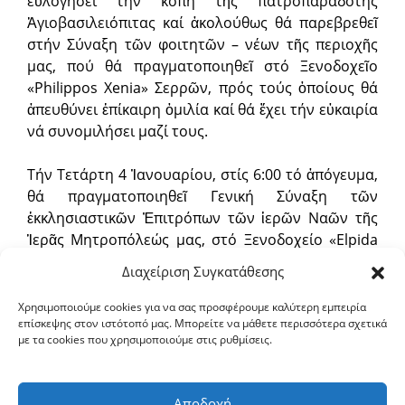
εὐλογήσει τήν κοπή τῆς πατροπαράδοτης
Ἁγιοβασιλειόπιτας καί ἀκολούθως θά παρεβρεθεῖ
στήν Σύναξη τῶν φοιτητῶν – νέων τῆς περιοχῆς
μας, πού θά πραγματοποιηθεῖ στό Ξενοδοχεῖο
«Philippos Xenia» Σερρῶν, πρός τούς ὁποίους θά
ἀπευθύνει ἐπίκαιρη ὁμιλία καί θά ἔχει τήν εὐκαιρία
νά συνομιλήσει μαζί τους.
Τήν Τετάρτη 4 Ἰανουαρίου, στίς 6:00 τό ἀπόγευμα,
θά πραγματοποιηθεῖ Γενική Σύναξη τῶν
ἐκκλησιαστικῶν Ἐπιτρόπων τῶν ἱερῶν Ναῶν τῆς
Ἱερᾶς Μητροπόλεώς μας, στό Ξενοδοχείο «Elpida
Resort» Σερρῶν, κατά τήν διάρκεια τῆς ὁποίας, ὁ
Διαχείριση Συγκατάθεσης
Σεβ. θά εὐλογήσει τήν κοπή τῆς πατροπαράδοτης
Ἁγιοβασιλειόπιτας καί θά ὁμιλήσει ἐπικαίρως γιά
Χρησιμοποιούμε cookies για να σας προσφέρουμε καλύτερη εμπειρία
επίσκεψης στον ιστότοπό μας. Μπορείτε να μάθετε περισσότερα σχετικά
τό λειτούργημα τοῦ ἐκκλησιαστικοῦ Ἐπιτρόπου.
με τα cookies που χρησιμοποιούμε στις ρυθμίσεις.
Ἀκολούθως θά ἐπιδοθοῦν τά διοριστήρια ἔγγραφα
στούς ἐκκλησιαστικούς Συμβούλους, γιά τήν
ἐπιτροπική περίοδο 2023-2025.
Αποδοχή