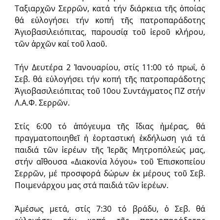
Ταξιαρχῶν Σερρῶν, κατά τήν διάρκεια τῆς ὁποίας
θά εὐλογήσει τήν κοπή τῆς πατροπαράδοτης
Ἁγιοβασιλειόπιτας, παρουσίᾳ τοῦ ἱεροῦ κλήρου,
τῶν ἀρχῶν καί τοῦ λαοῦ.
Τήν Δευτέρα 2 Ἰανουαρίου, στίς 11:00 τό πρωΐ, ὁ
Σεβ. θά εὐλογήσει τήν κοπή τῆς πατροπαράδοτης
Ἁγιοβασιλειόπιτας τοῦ 10ου Συντάγματος ΠΖ στήν
Λ.Α.Φ. Σερρῶν.
Στίς 6:00 τό ἀπόγευμα τῆς ἴδιας ἡμέρας, θά
πραγματοποιηθεῖ ἡ ἑορταστική ἐκδήλωση γιά τά
παιδιά τῶν ἱερέων τῆς Ἱερᾶς Μητροπόλεώς μας,
στήν αἴθουσα «Διακονία λόγου» τοῦ Ἐπισκοπείου
Σερρῶν, μέ προσφορά δώρων ἐκ μέρους τοῦ Σεβ.
Ποιμενάρχου μας στά παιδιά τῶν ἱερέων.
Ἀμέσως μετά, στίς 7:30 τό βράδυ, ὁ Σεβ. θά