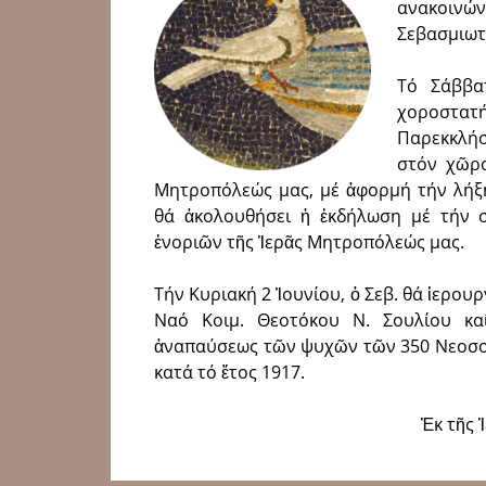
ανακοινών
Σεβασμιωτ
Τό Σάββα
χοροστατή
Παρεκκλήσ
στόν χῶρ
Μητροπόλεώς μας, μέ ἀφορμή τήν λήξη
θά ἀκολουθήσει ἡ ἐκδήλωση μέ τήν 
ἐνοριῶν τῆς Ἱερᾶς Μητροπόλεώς μας.
Τήν Κυριακή 2 Ἰουνίου, ὁ Σεβ. θά ἱερουρ
Ναό Κοιμ. Θεοτόκου Ν. Σουλίου κα
ἀναπαύσεως τῶν ψυχῶν τῶν 350 Νεοσ
κατά τό ἔτος 1917.
Ἐκ τῆς 