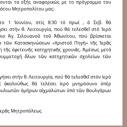
ονται τα εξής αναφορικώς με το πρόγραμμα του
άτου Μητροπολίτου μας:
το 1 Ἰουνίου, στίς 8:30 τό πρωΐ , ὁ Σεβ. θά
σει στήν θ. Λειτουργία, πού θά τελεσθεῖ στό Ἱερό
ιο Ἁγ. Σιλουανοῦ τοῦ Ἀθωνίτου, πού βρίσκεται
ο τῶν Κατασκηνώσεων «Χριστοῦ Πηγὴ» τῆς Ἱερᾶς
 τῆς ἐφετεινῆς κατηχητικῆς χρονιᾶς. Ἀμέσως μετά
συμμετοχή ὅλων τῶν κατηχητικῶν σχολείων τῶν
γήσει στήν θ. Λειτουργία, πού θά τελεσθεῖ στόν ἱερό
ί ἀκολούθως θά τελέσει ἱερό μνημόσυνο ὑπέρ
ουλιωτῶν ὁμήρων αἰχμαλώτων ὑπό τῶν Βουλγάρων
Ἱερᾶς Μητροπόλεως