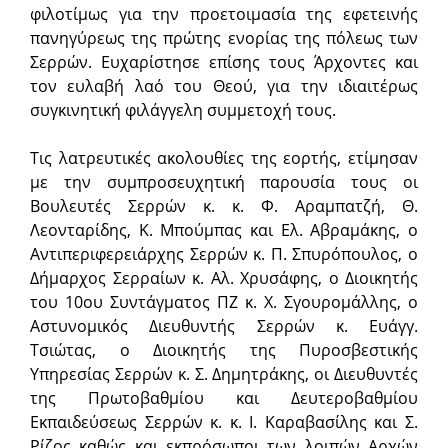
φιλοτίμως για την προετοιμασία της εφετεινής
πανηγύρεως της πρώτης ενορίας της πόλεως των
Σερρών. Ευχαρίστησε επίσης τους Άρχοντες και
τον ευλαβή λαό του Θεού, για την ιδιαιτέρως
συγκινητική φιλάγγελη συμμετοχή τους.
Τις λατρευτικές ακολουθίες της εορτής, ετίμησαν
με την συμπροσευχητική παρουσία τους οι
Βουλευτές Σερρών κ. κ. Φ. Αραμπατζή, Θ.
Λεονταρίδης, Κ. Μπούμπας και Ελ. Αβραμάκης, ο
Αντιπεριφερειάρχης Σερρών κ. Π. Σπυρόπουλος, ο
Δήμαρχος Σερραίων κ. Αλ. Χρυσάφης, ο Διοικητής
του 10ου Συντάγματος ΠΖ κ. Χ. Σγουρομάλλης, ο
Αστυνομικός Διευθυντής Σερρών κ. Ευάγγ.
Τσιώτας, ο Διοικητής της Πυροσβεστικής
Υπηρεσίας Σερρών κ. Σ. Δημητράκης, οι Διευθυντές
της Πρωτοβαθμίου και Δευτεροβαθμίου
Εκπαιδεύσεως Σερρών κ. κ. Ι. Καραβασίλης και Σ.
Ρίζος καθώς και εκπρόσωποι των λοιπών Αρχών