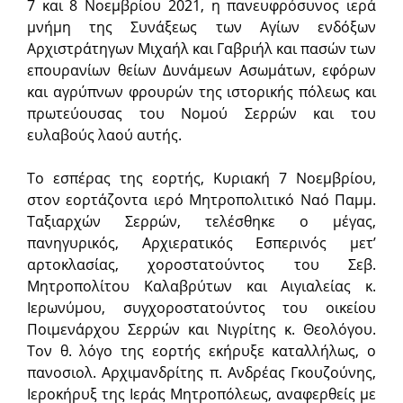
7 και 8 Νοεμβρίου 2021, η πανευφρόσυνος ιερά
μνήμη της Συνάξεως των Αγίων ενδόξων
Αρχιστράτηγων Μιχαήλ και Γαβριήλ και πασών των
επουρανίων θείων Δυνάμεων Ασωμάτων, εφόρων
και αγρύπνων φρουρών της ιστορικής πόλεως και
πρωτεύου­σας του Νομού Σερρών και του
ευλαβούς λαού αυτής.
Το εσπέρας της εορτής, Κυριακή 7 Νοεμβρίου,
στον εορτάζοντα ιερό Μητροπολιτικό Ναό Παμμ.
Ταξιαρχών Σερρών, τελέσθηκε ο μέγας,
πανηγυρικός, Αρχιερατικός Εσπερινός μετ’
αρτοκλασίας, χοροστατούντος του Σεβ.
Μητροπολίτου Καλαβρύτων και Αιγιαλείας κ.
Ιερωνύμου, συγχοροστατούντος του οικείου
Ποιμενάρχου Σερρών και Νιγρίτης κ. Θεολόγου.
Τον θ. λόγο της εορτής εκήρυξε καταλλήλως, ο
πανοσιολ. Αρχιμανδρίτης π. Ανδρέας Γκουζούνης,
Ιεροκήρυξ της Ιεράς Μητροπόλεως, αναφερθείς με