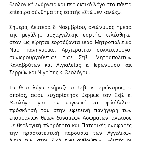
θεολογική ενάργεια και περιεκτικό λόγο στο πάντα
επίκαιρο σύνθημα της εορτής «Στώμεν καλώς»!
Σήμερα, Δευτέ­ρα 8 Νοεμβρίου, αγιώνυμος ημέρα
της μεγάλης αρχαγγελικής εορτής, τελέσθηκε,
στον ως είρηται εορτάζοντα ιερό Μητροπολιτικό
Ναό, πανηγυρικό, Αρχιερατικό συλλείτουργο,
συνιερουργούντων των Σεβ. Μητροπολιτών
Καλαβρύτων και Αι­γι­α­λεί­ας κ. Ι­ε­ρωνύμου και
Σερρών και Νιγρίτης κ. Θεολόγου.
Το θείο λόγο εκήρυξε ο Σεβ. κ. Ιερώνυμος, ο
οποίος, αφού ευχαρίστησε θερμώς τον Σεβ. κ.
Θεολόγο, για την ευγενική και φιλάδελφη
πρόσκλησή του στην εφετεινή πανήγυρη των
επουρανίων θείων δυνάμεων Ασωμάτων, ανέλυσε
με θεολογική πληρότητα και Πατερικές αναφορές
την προστατευτική παρουσία των Αγγελικών
Δυνάμεων στην ζωή των ανθρώπων. «Αυτές οι