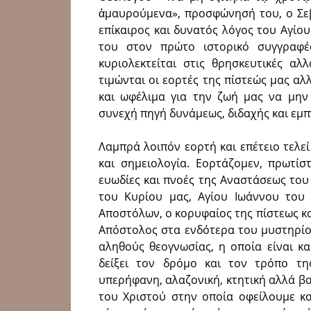
ἀμαυρούμενα», προσφώνησή του, ο Σεβ
επίκαιρος και δυνατός λόγος του Αγίο
του στον πρώτο ιστορικό συγγραφέ
κυριολεκτείται στις θρησκευτικές αλ
τιμώνται οι εορτές της πίστεώς μας αλ
και ωφέλιμα για την ζωή μας να μην
συνεχή πηγή δυνάμεως, διδαχής και εμπ
Λαμπρά λοιπόν εορτή και επέτειο τελεί 
και σημειολογία. Εορτάζομεν, πρωτίσ
ευωδίες και πνοές της Αναστάσεως το
του Κυρίου μας, Αγίου Ιωάννου του
Αποστόλων, ο κορυφαίος της πίστεως κα
Απόστολος στα ενδότερα του μυστηρίου
αληθούς θεογνωσίας, η οποία είναι κ
δείξει τον δρόμο και τον τρόπο της
υπερήφανη, αλαζονική, κτητική αλλά βα
του Χριστού στην οποία οφείλουμε κ