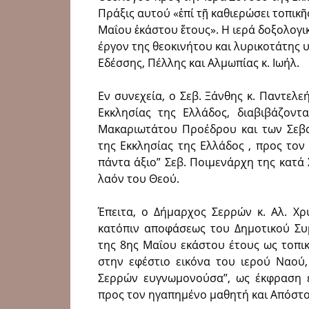
Πράξις αυτού «ἐπί τῇ καθιερώσει τοπικῆ
Μαΐου ἐκάστου ἔτους». Η ιερά δοξολογικ
έργον της θεοκινήτου και λυρικοτάτης
Εδέσσης, Πέλλης και Αλμωπίας κ. Ιωήλ.
Εν συνεχεία, ο Σεβ. Ξάνθης κ. Παντελ
Εκκλησίας της Ελλάδος, διαβιβάζοντ
Μακαριωτάτου Προέδρου και των Σεβα
της Εκκλησίας της Ελλάδος , προς τον
πάντα άξιο” Σεβ. Ποιμενάρχη της κατά 
λαόν του Θεού.
Έπειτα, ο Δήμαρχος Σερρών κ. Αλ. Χρ
κατόπιν αποφάσεως του Δημοτικού Συ
της 8ης Μαΐου εκάστου έτους ως τοπι
στην εφέστιο εικόνα του ιερού Ναού
Σερρών ευγνωμονούσα”, ως έκφραση 
προς τον ηγαπημένο μαθητή και Απόστο