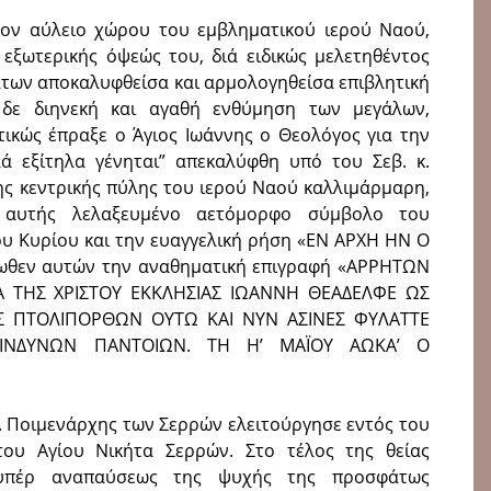
τον αύλειο χώρου του εμβληματικού ιερού Ναού,
ξωτερικής όψεώς του, διά ειδικώς μελετηθέντος
χάτων αποκαλυφθείσα και αρμολογηθείσα επιβλητική
 δε διηνεκή και αγαθή ενθύμηση των μεγάλων,
τικώς έπραξε ο Άγιος Ιωάννης ο Θεολόγος για την
ά εξίτηλα γένηται” απεκαλύφθη υπό του Σεβ. κ.
ης κεντρικής πύλης του ιερού Ναού καλλιμάρμαρη,
 αυτής λελαξευμένο αετόμορφο σύμβολο του
ου Κυρίου και την ευαγγελική ρήση «ΕΝ ΑΡΧΗ ΗΝ Ο
ωθεν αυτών την αναθηματική επιγραφή «ΑΡΡΗΤΩΝ
Α ΤΗΣ ΧΡΙΣΤΟΥ ΕΚΚΛΗΣΙΑΣ ΙΩΑΝΝΗ ΘΕΑΔΕΛΦΕ ΩΣ
Σ ΠΤΟΛΙΠΟΡΘΩΝ ΟΥΤΩ ΚΑΙ ΝΥΝ ΑΣΙΝΕΣ ΦΥΛΑΤΤΕ
ΙΝΔΥΝΩΝ ΠΑΝΤΟΙΩΝ. ΤΗ Η’ ΜΑΪΟΥ ΑΩΚΑ’ Ο
β. Ποιμενάρχης των Σερρών ελειτούργησε εντός του
του Αγίου Νικήτα Σερρών. Στo τέλος της θείας
ο υπέρ αναπαύσεως της ψυχής της προσφάτως