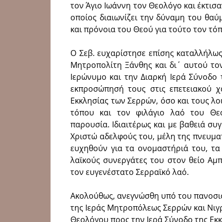
τον Άγιο Ιωάννη τον Θεολόγο και έκτισ
οποίος διαιωνίζει την δύναμη του θα
και πρόνοια του Θεού για τούτο τον τόπ
Ο Σεβ. ευχαρίστησε επίσης καταλλήλω
Μητροπολίτη Ξάνθης και δι΄ αυτού το
Ιερώνυμο και την Διαρκή Ιερά Σύνοδο 
εκπροσώπησή τους στις επετειακού χα
Εκκλησίας των Σερρών, όσο και τους λοι
τόπου και τον φιλάγιο λαό του Θεο
παρουσία. Ιδιαιτέρως και με βαθειά συ
Χριστώ αδελφούς του, μέλη της πνευματ
ευχηθούν για τα ονομαστήριά του, τα 
λαϊκούς συνεργάτες του στον θείο Αμ
τον ευγενέστατο Σερραϊκό λαό.
Ακολούθως, ανεγνώσθη υπό του πανοσιο
της Ιεράς Μητροπόλεως Σερρών και Νιγρί
Θεολόγου προς την Ιερά Σύνοδο της Εκκλ