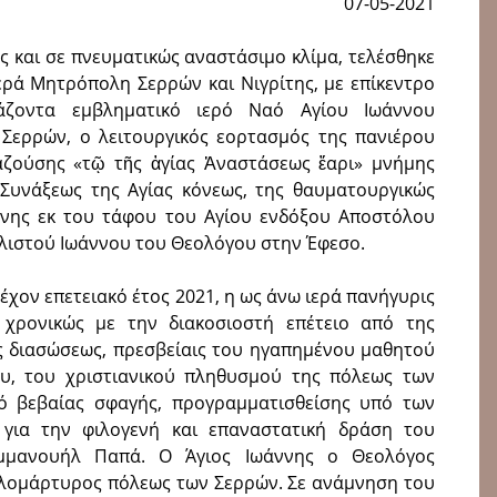
07-05-2021
ς και σε πνευματικώς αναστάσιμο κλίμα, τελέσθηκε
Ιερά Μητρόπολη Σερρών και Νιγρίτης, με επίκεντρο
άζοντα εμβληματικό ιερό Ναό Αγίου Ιωάννου
Σερρών, ο λειτουργικός εορτασμός της πανιέρου
αζούσης «τῷ τῆς ἁγίας Ἀναστάσεως ἔαρι» μνήμης
 Συνάξεως της Αγίας κόνεως, της θαυματουργικώς
νης εκ του τάφου του Αγίου ενδόξου Αποστόλου
ελιστού Ιωάννου του Θεολόγου στην Έφεσο.
έχον επετειακό έτος 2021, η ως άνω ιερά πανήγυρις
 χρονικώς με την διακο­σιοστή επέτειο από της
 διασώσεως, πρεσβείαις του ηγαπημένου μαθητού
υ, του χριστιανικού πληθυσμού της πόλεως των
ό βεβαίας σφαγής, προγραμματισθείσης υπό των
 για την φιλογενή και επαναστατική δράση του
Εμμανουήλ Παπά. Ο Άγιος Ιωάν­νης ο Θεολόγος
αλομάρτυρος πόλεως των Σερρών. Σε ανάμνηση του