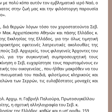
αν με πολύ κόπο αυτόν τον εμβληματικό ιερό Ναό, ο
ύματος στην ζωή μας και την φιλόστοργη παρουσία
ο».
ς, διά θερμών λόγων τόσο τον χοροστατούντα Σεβ.
ν Μακ. Αρχιεπίσκοπο Αθηνών και πάσης Ελλάδος κ.
της Εκκλησίας της Ελλάδος, για την όλως τιμητική
ρακτήρος εφετεινές λατρευτικές ακολουθίες της
πούς Σεβ. Αρχιερείς, τους φιλογενείς Άρχοντες του
ύ, για την συγκινητική συμπροσευχητική τους
γκίνηση ο Σεβ, ευχαρίστησε τους παρισταμένους εν
ικής του οικογενείας , που ήλθαν μακρόθεν να του
πνευματικά του παιδιά, φιλοτίμους κληρικούς και
πελώνα των Σερρών, τις ευλαβέστατες μοναχές και
λ. Αρχιμ. π. Γαβριήλ Παλιούρα, Πρωτοσυγκέλλου
της, η σχετική αλληλογραφία του Σεβ. κ.
ησίας της Ελλάδος, καθώς και η υπ’ αριθμ. 159