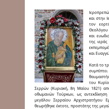
Ιεροπρεπώ
και στην 
τον εορτ
Θεολόγου 
και ευωδι
της ιεράς
εκπεμπομέ
και Ευαγγ
Κατά το τρ
συμπίπτει
θαυμαστής
του Κυρίο
Σερρών (Κυριακή, 8η Μαΐου 1821) απ
οθωμα­νών Τούρκων, ως αντεκδίκηση
μεγάλου Σερραίου Αρχι­στρατήγου 
θεωρήθηκε έκτοτε, προστάτης της μεγ