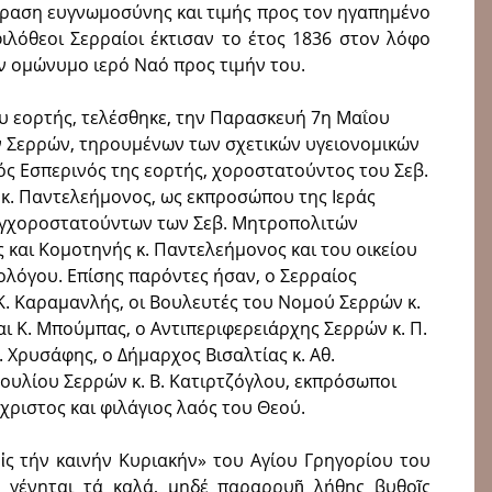
φραση ευγνωμοσύνης και τιμής προς τον ηγαπημένο
ιλόθεοι Σερραίοι έκτισαν το έτος 1836 στον λόφο
ν ομώνυμο ιερό Ναό προς τιμήν του.
υ εορτής, τελέσθηκε, την Παρασκευή 7η Μαΐου
ν Σερρών, τηρουμένων των σχετικών υγειονομικών
ός Εσπερινός της εορτής, χοροστατούντος του Σεβ.
κ. Παντελεήμονος, ως εκπροσώπου της Ιεράς
συγχοροστατούντων των Σεβ. Μητροπολιτών
και Κομοτηνής κ. Παντελεήμονος και του οικείου
ολόγου. Επίσης παρόντες ήσαν, ο Σερραίος
. Καραμανλής, οι Βουλευτές του Νομού Σερρών κ.
και Κ. Μπούμπας, ο Αντιπεριφερειάρχης Σερρών κ. Π.
 Χρυσάφης, ο Δήμαρχος Βισαλτίας κ. Αθ.
ουλίου Σερρών κ. Β. Κατιρτζόγλου, εκπρόσωποι
χριστος και φιλάγιος λαός του Θεού.
ἰς τήν καινήν Κυριακήν» του Αγίου Γρηγορίου του
 γένηται τά καλά, μηδέ παραρρυῇ λήθης βυθοῖς