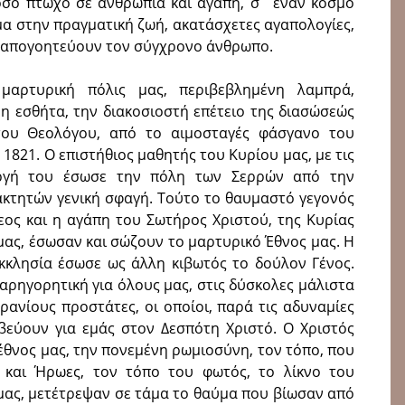
όσο πτωχό σε ανθρωπιά και αγάπη, σ΄ έναν κόσμο
μα στην πραγματική ζωή, ακατάσχετες αγαπολογίες,
ι απογοητεύουν τον σύγχρονο άνθρωπο.
μαρτυρική πόλις μας, περιβεβλημένη λαμπρά,
η εσθήτα, την διακοσιοστή επέτειο της διασώσεώς
 του Θεολόγου, από το αιμοσταγές φάσγανο του
821. Ο επιστήθιος μαθητής του Κυρίου μας, με τις
ργή του έσωσε την πόλη των Σερρών από την
τητών γενική σφαγή. Τούτο το θαυμαστό γεγονός
λεος και η αγάπη του Σωτήρος Χριστού, της Κυρίας
μας, έσωσαν και σώζουν το μαρτυρικό Έθνος μας. Η
κλησία έσωσε ως άλλη κιβωτός το δούλον Γένος.
παρηγορητική για όλους μας, στις δύσκολες μάλιστα
ρανίους προστάτες, οι οποίοι, παρά τις αδυναμίες
σβεύουν για εμάς στον Δεσπότη Χριστό. Ο Χριστός
έθνος μας, την πονεμένη ρωμιοσύνη, τον τόπο, που
ς και Ήρωες, τον τόπο του φωτός, το λίκνο του
 μας, μετέτρεψαν σε τάμα το θαύμα που βίωσαν από