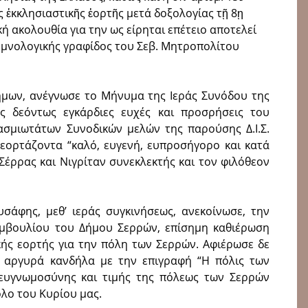
ς ἐκκλησιαστικῆς ἑορτῆς μετά δοξολογίας τῇ 8ῃ
ή ακολουθία για την ως είρηται επέτειο αποτελεί
 υμνολογικής γραφίδος του Σεβ. Μητροπολίτου
εήμων, ανέγνωσε το Μήνυμα της Ιεράς Συνόδου της
ας δεόντως εγκάρδιες ευχές και προσρήσεις του
σμιωτάτων Συνοδικών μελών της παρούσης Δ.Ι.Σ.
 εορτάζοντα “καλό, ευγενή, ευπροσήγορο και κατά
Σέρρας και Νιγρίταν συνεκλεκτής και τον φιλόθεον
υσάφης, μεθ’ ιεράς συγκινήσεως, ανεκοίνωσε, την
μβουλίου του Δήμου Σερρών, επίσημη καθιέρωση
κής εορτής για την πόλη των Σερρών. Αφιέρωσε δε
, αργυρά κανδήλα με την επιγραφή “Η πόλις των
ευγνωμοσύνης και τιμής της πόλεως των Σερρών
λο του Κυρίου μας.