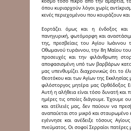
κόσμο τόσο πικρό από την αμαρτία, τ
όπου κυριαρχούν λόγοι χωρίς αντίκρισ
κενές περιεχομένου που κουράζουν κα
Εορτάζει όμως και η ένδοξος και 
πανηγυρική, φωτόμορφη και αναστάσιμ
της, πρεσβείαις του Αγίου Ιωάννου
Οθωμανού τυράννου, την 8η Μαΐου του 1
προσευχές και την φιλάνθρωπη στο
αποφασισμένη υπό των βαρβάρων κατακ
μας υπενθυμίζει διαχρονικώς ότι το έ
Θεοτόκου και των Αγίων της Εκκλησίας 
φιλόστοργος μητέρα μας Ορθόδοξος Εκ
Αυτή η αλήθεια είναι τόσο δυνατή και 
ημέρες τις οποίες διάγουμε. Έχουμε ου
και ατέλειές μας, δεν παύουν να πρε
αναπαύεται στο μικρό και σταυρωμένο 
εγέννησε και ανέδειξε τόσους Αγίου
πνεύματος. Οι σοφοί Σερραίοι πατέρες