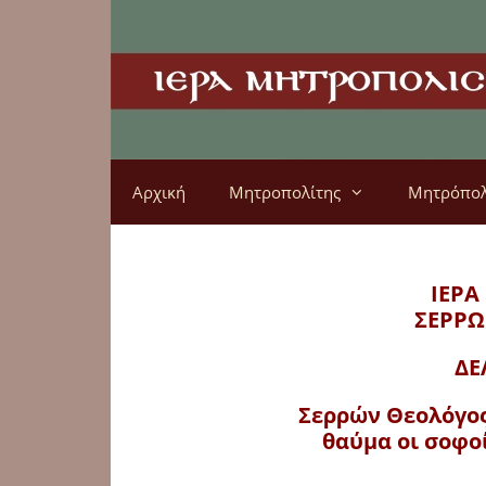
Αρχική
Μητροπολίτης
Μητρόπο
ΙΕΡΑ
ΣΕΡΡΩ
ΔΕ
Σερρών Θεολόγος
θαύμα οι σοφοί