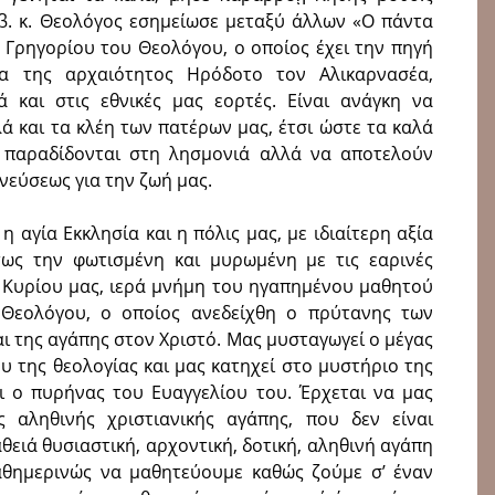
. κ. Θεολόγος εσημείωσε μεταξύ άλλων «Ο πάντα
υ Γρηγορίου του Θεολόγου, ο οποίος έχει την πηγή
α της αρχαιότητος Ηρόδοτο τον Αλικαρνασέα,
λά και στις εθνικές μας εορτές. Είναι ανάγκη να
λά και τα κλέη των πατέρων μας, έτσι ώστε τα καλά
 παραδίδονται στη λησμονιά αλλά να αποτελούν
νεύσεως για την ζωή μας.
η αγία Εκκλησία και η πόλις μας, με ιδιαίτερη αξία
τως την φωτισμένη και μυρωμένη με τις εαρινές
υ Κυρίου μας, ιερά μνήμη του ηγαπημένου μαθητού
 Θεολόγου, ο οποίος ανεδείχθη ο πρύτανης των
ι της αγάπης στον Χριστό. Μας μυσταγωγεί ο μέγας
 της θεολογίας και μας κατηχεί στο μυστήριο της
αι ο πυρήνας του Ευαγγελίου του. Έρχεται να μας
 αληθινής χριστιανικής αγάπης, που δεν είναι
θειά θυσιαστική, αρχοντική, δοτική, αληθινή αγάπη
αθημερινώς να μαθητεύουμε καθώς ζούμε σ’ έναν