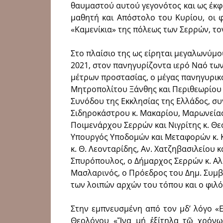
θαυμαστού αυτού γεγονότος και ως έκ
μαθητή και Απόστολο του Κυρίου, οι φ
«Καμενίκια» της πόλεως των Σερρών, το
Στο πλαίσιο της ως είρηται μεγαλωνύμο
2021, στον πανηγυρίζοντα ιερό Ναό τω
μέτρων προστασίας, ο μέγας πανηγυρικ
Μητροπολίτου Ξάνθης και Περιθεωρίου 
Συνόδου της Εκκλησίας της Ελλάδος, 
Σιδηροκάστρου κ. Μακαρίου, Μαρωνείας 
Ποιμενάρχου Σερρών και Νιγρίτης κ. Θε
Υπουργός Υποδομών και Μεταφορών κ. Κ
κ. Θ. Λεονταρίδης, Αν. Χατζηβασιλείου 
Σπυρόπουλος, ο Δήμαρχος Σερρών κ. Αλ.
Μασλαρινός, ο Πρόεδρος του Δημ. Συμβ
των λοιπών αρχών του τόπου και ο φιλό
Στην εμπνευσμένη από τον μδ’ λόγο «Ε
Θεολόγου «Ἵνα μή ἐξίτηλα τῷ χρόνῳ