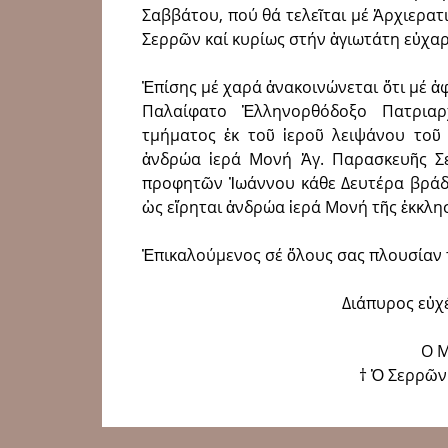
Σαββάτου, πού θά τελεῖται μέ Ἀρχιερα
Σερρῶν καί κυρίως στήν ἁγιωτάτη εὐχαρ
Ἐπίσης μέ χαρά ἀνακοινώνεται ὅτι μέ ἀ
Παλαίφατο Ἑλληνορθόδοξο Πατριαρχ
τμήματος ἐκ τοῦ ἱεροῦ λειψάνου τοῦ
ἀνδρώα ἱερά Μονή Ἁγ. Παρασκευῆς Σε
προφητῶν Ἰωάννου κάθε Δευτέρα βράδυ 
ὡς εἴρηται ἀνδρώα ἱερά Μονή τῆς ἐκκλησ
Ἐπικαλούμενος σέ ὅλους σας πλουσίαν τ
Διάπυρος εὐχ
Ο 
† Ὁ Σερρῶν