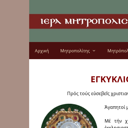
Αρχική
Μητροπολίτης
Μητρόπο
ΕΓΚΥΚΛ
Πρός τούς εὐσεβεῖς χριστια
Ἀγαπητοί 
Μέ τήν χ
ἐκκλησιαστ