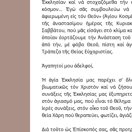
Ἐκκλησίαν καί νά στοχαζόμεθα τήν 
κόσμον… Ἐγώ σᾶς συμβουλεύω νά φ
ἀφιερωμένη εἰς τόν Θεόν» (Ἁγίου Κοσμᾶ
τῆς ἀναστασίμου ἡμέρας τῆς Κυρια
Σαββάτου, πού μᾶς εἰσάγει στό κλίμα κ
ὁποίαν ἑορτάζουμε τήν Ἀνάσταση τοῦ 
ἀπό τήν, μέ φόβο Θεοῦ, πίστη καί ἀ
Τράπεζα τῆς Θείας Εὐχαριστίας.
Ἀγαπητοί μου ἀδελφοί,
Ἡ ἁγία Ἐκκλησία μας παρέχει σ’ ὅλ
βιωματικῶς τόν Χριστόν καί νά ζήσου
συνάξεις τῆς Ἐκκλησίας μας ἐξυπηρετ
στόν ἁγιασμό μας, πού εἶναι τό θέλημα
ἱερές συνάξεις, στόν οἶκο τοῦ Θεοῦ, τή
θεία Χάρη πού θεραπεύει, φωτίζει, ἁγιάζ
Διά τοῦτο ὡς Ἐπίσκοπός σας, σᾶς προ