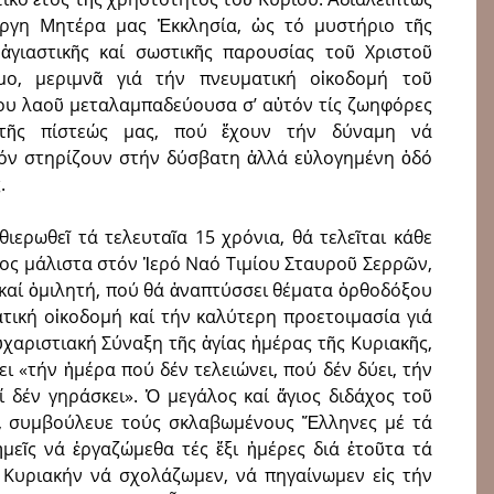
οργη Μητέρα μας Ἐκκλησία, ὡς τό μυστήριο τῆς
ἁγιαστικῆς καί σωστικῆς παρουσίας τοῦ Χριστοῦ
μο, μεριμνᾶ γιά τήν πνευματική οἰκοδομή τοῦ
ου λαοῦ μεταλαμπαδεύουσα σ’ αὐτόν τίς ζωηφόρες
 τῆς πίστεώς μας, πού ἔχουν τήν δύναμη νά
όν στηρίζουν στήν δύσβατη ἀλλά εὐλογημένη ὁδό
.
θιερωθεῖ τά τελευταῖα 15 χρόνια, θά τελεῖται κάθε
τος μάλιστα στόν Ἱερό Ναό Τιμίου Σταυροῦ Σερρῶν,
καί ὁμιλητή, πού θά ἀναπτύσσει θέματα ὀρθοδόξου
τική οἰκοδομή καί τήν καλύτερη προετοιμασία γιά
αριστιακή Σύναξη τῆς ἁγίας ἡμέρας τῆς Κυριακῆς,
ει «τήν ἡμέρα πού δέν τελειώνει, πού δέν δύει, τήν
ί δέν γηράσκει». Ὁ μεγάλος καί ἅγιος διδάχος τοῦ
ς, συμβούλευε τούς σκλαβωμένους Ἕλληνες μέ τά
ἡμεῖς νά ἐργαζώμεθα τές ἕξι ἡμέρες διά ἐτοῦτα τά
ν Κυριακήν νά σχολάζωμεν, νά πηγαίνωμεν εἰς τήν