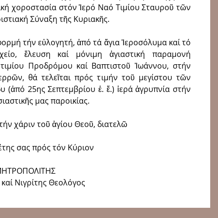
τική χοροστασία στόν Ἱερό Ναό Τιμίου Σταυροῦ τῶν
ιστιακή Σύναξη τῆς Κυριακῆς.
φορμή τήν εὐλογητή, ἀπό τά ἅγια Ἱεροσόλυμα καί τό
είο, ἔλευση καί μόνιμη ἁγιαστική παραμονή
 τιμίου Προδρόμου καί Βαπτιστοῦ Ἰωάννου, στήν
ρρῶν, θά τελεῖται πρός τιμήν τοῦ μεγίστου τῶν
(ἀπό 25ης Σεπτεμβρίου ἐ. ἔ.) ἱερά ἀγρυπνία στήν
ιαστικῆς μας παροικίας.
ήν χάριν τοῦ ἁγίου Θεοῦ, διατελῶ
έτης σας πρός τόν Κύριον
ΜΗΤΡΟΠΟΛΙΤΗΣ
 καί Νιγρίτης Θεολόγος