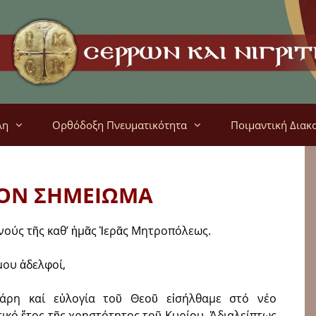
λη
Ορθόδοξη Πνευματικότητα
Ποιμαντική Διακ
ΙΟΝ ΣΗΜΕΙΩΜΑ
νούς τῆς καθ’ ἡμᾶς Ἱερᾶς Μητροπόλεως.
μου ἀδελφοί,
άρη καί εὐλογία τοῦ Θεοῦ εἰσήλθαμε στό νέο
ικό ἔτος τῆς χρηστότητος τοῦ Κυρίου. Ἀδιαλείπτως