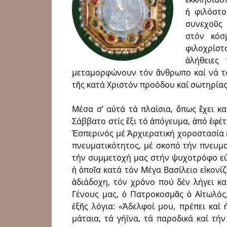
ἡ φιλόστ
συνεχοῦς 
στόν κόσ
φιλοχρίστ
ἀλήθειες
μεταμορφώνουν τόν ἄνθρωπο καί νά τ
τῆς κατά Χριστόν προόδου καί σωτηρίας
Μέσα σ’ αὐτά τά πλαίσια, ὅπως ἔχει κα
Σάββατο στίς ἕξι τό ἀπόγευμα, ἀπό ἐφέ
Ἑσπερινός μέ Ἀρχιερατική χοροστασία 
πνευματικότητος, μέ σκοπό τήν πνευμα
τήν συμμετοχή μας στήν ψυχοτρόφο εὐχ
ἡ ὁποῖα κατά τόν Μέγα Βασίλειο εἰκονίζ
ἀδιάδοχη, τόν χρόνο πού δέν λήγει κα
Γένους μας, ὁ Πατροκοσμᾶς ὁ Αἰτωλό
ἑξῆς λόγια: «Ἀδελφοί μου, πρέπει καί 
μάταια, τά γήϊνα, τά παροδικά καί τή