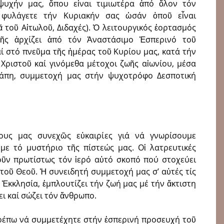
ψυχήν μας, ὅπου εἶναι τιμιωτέρα ἀπό ὅλον τόν
υλάγετε τήν Κυριακήν σας ὡσάν ὁποῦ εἶναι
 τοῦ Αἰτωλοῦ, Διδαχές). Ὁ λειτουργικός ἑορτασμός
κῆς ἀρχίζει ἀπό τόν Ἀναστάσιμο Ἑσπερινό τοῦ
αί στό πνεῦμα τῆς ἡμέρας τοῦ Κυρίου μας, κατά τήν
Χριστοῦ καί γινόμεθα μέτοχοι ζωῆς αἰωνίου, μέσα
γάπη, συμμετοχή μας στήν ψυχοτρόφο Δεσποτική
ους μας συνεχῶς εὐκαιρίες γιά νά γνωρίσουμε
με τό μυστήριο τῆς πίστεώς μας. Οἱ λατρευτικές
οῦν πρωτίστως τόν ἱερό αὐτό σκοπό πού στοχεύει
 τοῦ Θεοῦ. Ἡ συνειδητή συμμετοχή μας σ’ αὐτές τίς
ν Ἐκκλησία, ἐμπλουτίζει τήν ζωή μας μέ τήν ἄκτιστη
ει καί σώζει τόν ἄνθρωπο.
τρέπω νά συμμετέχητε στήν ἑσπερινή προσευχή τοῦ