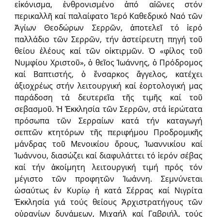
εἰκόνισμα, ἐνθρονισμένο ἀπό αἰῶνες στόν
περικαλλῆ καί παλαίφατο Ἱερό Καθεδρικό Ναό τῶν
Ἁγίων Θεοδώρων Σερρῶν, ἀποτελεῖ τό ἱερό
παλλάδιο τῶν Σερρῶν, τήν ἀστείρευτη πηγή τοῦ
θείου ἐλέους καί τῶν οἰκτιρμῶν. Ὁ «φίλος τοῦ
Νυμφίου Χριστοῦ», ὁ θεῖος Ἰωάννης, ὁ Πρόδρομος
καί Βαπτιστής, ὁ ἔνσαρκος ἄγγελος, κατέχει
ἀξιοχρέως στήν λειτουργική καί ἑορτολογική μας
παράδοση τά δευτερεῖα τῆς τιμῆς καί τοῦ
σεβασμοῦ. Ἡ Ἐκκλησία τῶν Σερρῶν, στά ἱερώτατα
πρόσωπα τῶν Σερραίων κατά τήν καταγωγή
σεπτῶν κτητόρων τῆς περιφήμου Προδρομικῆς
μάνδρας τοῦ Μενοικίου ὄρους, Ἰωαννικίου καί
Ἰωάννου, διασώζει καί διαφυλάττει τό ἱερόν σέβας
καί τήν ἀκοίμητη λειτουργική τιμή πρός τόν
μέγιστο τῶν προφητῶν Ἰωάννη. Σεμνύνεται
ὡσαύτως ἐν Κυρίῳ ἡ κατά Σέρρας καί Νιγρίτα
Ἐκκλησία γιά τούς θείους Ἀρχιστρατήγους τῶν
οὐρανίων δυνάμεων, Μιχαήλ καί Γαβριήλ, τούς