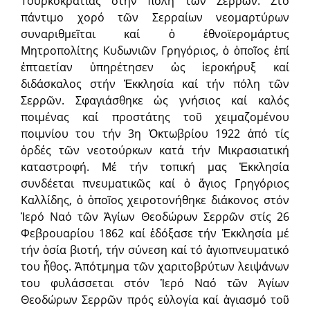
Τουρκοκρατίας στήν πόλη τῶν Σερρῶν. Στό
πάντιμο χορό τῶν Σερραίων νεομαρτύρων
συναριθμεῖται καί ὁ ἐθνοϊερομάρτυς
Μητροπολίτης Κυδωνιῶν Γρηγόριος, ὁ ὁποῖος ἐπί
ἑπταετίαν ὑπηρέτησεν ὡς ἱεροκήρυξ καί
διδάσκαλος στήν Ἐκκλησία καί τήν πόλη τῶν
Σερρῶν. Σφαγιάσθηκε ὡς γνήσιος καί καλός
ποιμένας καί προστάτης τοῦ χειμαζομένου
ποιμνίου του τήν 3η Ὀκτωβρίου 1922 ἀπό τίς
ὀρδές τῶν νεοτούρκων κατά τήν Μικρασιατική
καταστροφή. Μέ τήν τοπική μας Ἐκκλησία
συνδέεται πνευματικῶς καί ὁ ἅγιος Γρηγόριος
Καλλίδης, ὁ ὁποῖος χειροτονήθηκε διάκονος στόν
Ἱερό Ναό τῶν Ἁγίων Θεοδώρων Σερρῶν στίς 26
Φεβρουαρίου 1862 καί ἐδόξασε τήν Ἐκκλησία μέ
τήν ὁσία βιοτή, τήν σύνεση καί τό ἁγιοπνευματικό
του ἦθος. Ἀπότμημα τῶν χαριτοβρύτων λειψάνων
του φυλάσσεται στόν Ἱερό Ναό τῶν Ἁγίων
Θεοδώρων Σερρῶν πρός εὐλογία καί ἁγιασμό τοῦ