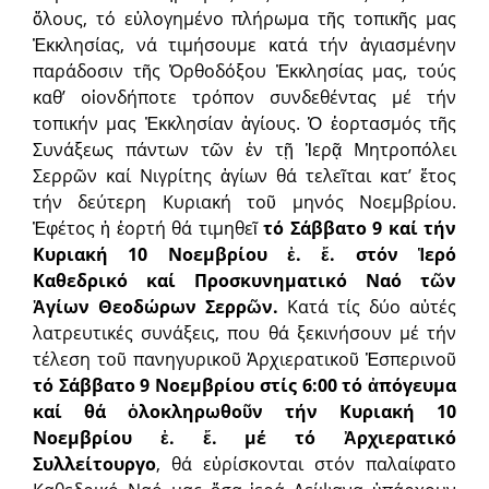
ὅλους, τό εὐλογημένο πλήρωμα τῆς τοπικῆς μας
Ἐκκλησίας, νά τιμήσουμε κατά τήν ἁγιασμένην
παράδοσιν τῆς Ὀρθοδόξου Ἐκκλησίας μας, τούς
καθ’ οἱονδήποτε τρόπον συνδεθέντας μέ τήν
τοπικήν μας Ἐκκλησίαν ἁγίους. Ὁ ἑορτασμός τῆς
Συνάξεως πάντων τῶν ἐν τῇ Ἱερᾷ Μητροπόλει
Σερρῶν καί Νιγρίτης ἁγίων θά τελεῖται κατ’ ἔτος
τήν δεύτερη Κυριακή τοῦ μηνός Νοεμβρίου.
Ἐφέτος ἡ ἑορτή θά τιμηθεῖ
τό Σάββατο 9 καί τήν
Κυριακή 10 Νοεμβρίου ἐ. ἔ. στόν Ἱερό
Καθεδρικό καί Προσκυνηματικό Ναό τῶν
Ἁγίων Θεοδώρων Σερρῶν.
Κατά τίς δύο αὐτές
λατρευτικές συνάξεις, που θά ξεκινήσουν μέ τήν
τέλεση τοῦ πανηγυρικοῦ Ἀρχιερατικοῦ Ἑσπερινοῦ
τό Σάββατο 9 Νοεμβρίου στίς 6:00 τό ἀπόγευμα
καί θά ὁλοκληρωθοῦν τήν Κυριακή 10
Νοεμβρίου ἐ. ἔ. μέ τό Ἀρχιερατικό
Συλλείτουργο
, θά εὑρίσκονται στόν παλαίφατο