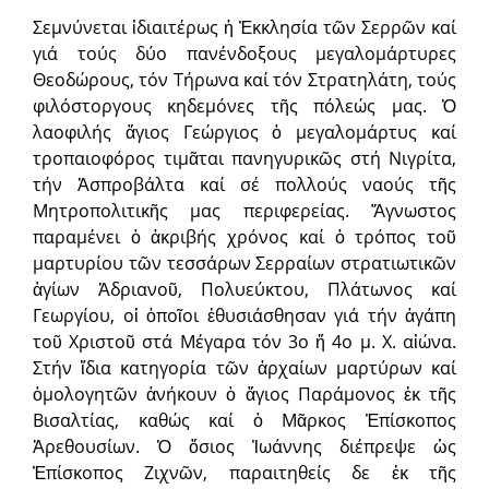
Σεμνύνεται ἰδιαιτέρως ἡ Ἐκκλησία τῶν Σερρῶν καί
γιά τούς δύο πανένδοξους μεγαλομάρτυρες
Θεοδώρους, τόν Τήρωνα καί τόν Στρατηλάτη, τούς
φιλόστοργους κηδεμόνες τῆς πόλεώς μας. Ὁ
λαοφιλής ἅγιος Γεώργιος ὁ μεγαλομάρτυς καί
τροπαιοφόρος τιμᾶται πανηγυρικῶς στή Νιγρίτα,
τήν Ἀσπροβάλτα καί σέ πολλούς ναούς τῆς
Μητροπολιτικῆς μας περιφερείας. Ἄγνωστος
παραμένει ὁ ἀκριβής χρόνος καί ὁ τρόπος τοῦ
μαρτυρίου τῶν τεσσάρων Σερραίων στρατιωτικῶν
ἁγίων Ἀδριανοῦ, Πολυεύκτου, Πλάτωνος καί
Γεωργίου, οἱ ὁποῖοι ἐθυσιάσθησαν γιά τήν ἀγάπη
τοῦ Χριστοῦ στά Μέγαρα τόν 3ο ἤ 4ο μ. Χ. αἰώνα.
Στήν ἴδια κατηγορία τῶν ἀρχαίων μαρτύρων καί
ὁμολογητῶν ἀνήκουν ὁ ἅγιος Παράμονος ἐκ τῆς
Βισαλτίας, καθώς καί ὁ Μᾶρκος Ἐπίσκοπος
Ἀρεθουσίων. Ὁ ὅσιος Ἰωάννης διέπρεψε ὡς
Ἐπίσκοπος Ζιχνῶν, παραιτηθείς δε ἐκ τῆς