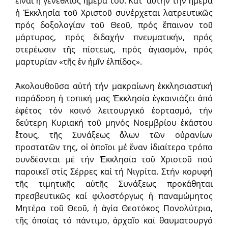
εἶναι ἡ γενέθλιος ἡμέρα του. Κατ’ αὐτήν τήν ἡμέρα
ἡ Ἐκκλησία τοῦ Χριστοῦ συνέρχεται λατρευτικῶς
πρός δοξολογίαν τοῦ Θεοῦ, πρός ἔπαινον τοῦ
μάρτυρος, πρός διδαχήν πνευματικήν, πρός
στερέωσιν τῆς πίστεως, πρός ἁγιασμόν, πρός
μαρτυρίαν «τῆς ἐν ἡμῖν ἐλπίδος».
Ἀκολουθοῦσα αὐτή τήν μακραίωνη ἐκκλησιαστική
παράδοση ἡ τοπική μας Ἐκκλησία ἐγκαινιάζει ἀπό
ἐφέτος τόν κοινό λειτουργικό ἑορτασμό, τήν
δεύτερη Κυριακή τοῦ μηνός Νοεμβρίου ἑκάστου
ἔτους, τῆς Συνάξεως ὅλων τῶν οὐρανίων
προστατῶν της, οἱ ὁποῖοι μέ ἕναν ἰδιαίτερο τρόπο
συνδέονται μέ τήν Ἐκκλησία τοῦ Χριστοῦ πού
παροικεῖ στίς Σέρρες καί τή Νιγρίτα. Στήν κορυφή
τῆς τιμητικῆς αὐτῆς Συνάξεως προκάθηται
πρεσβευτικῶς καί φιλοστόργως ἡ παναμώμητος
Μητέρα τοῦ Θεοῦ, ἡ ἁγία Θεοτόκος Πονολύτρια,
τῆς ὁποίας τό πάντιμο, ἀρχαῖο καί θαυματουργό