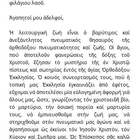
φιλάγιου λαοῦ.
Ἀγαπητοί μου ἀδελφοί,
Ἡ λειτουργική ζωή εἶναι ὁ βαρύτιμος καί
ἀνεξάντλητος πνευματικός θησαυρός τῆς
ὀρθοδόξου πνευματικότητος καί ζωῆς. Οἱ ἅγιοι,
πού ἀποτελοῦν φανερώσεις τῆς δόξης τοῦ
Χριστοῦ, ἔζησαν τό μυστήριο τῆς ἐν Χριστῷ
πίστεως καί σωτηρίας ἐντός τῆς ἁγίας Ὀρθοδόξου
Ἐκκλησίας. Ὁ κοινός συνεορτασμός τους, πού ἡ
τοπική μας Ἐκκλησία ἐγκαινιάζει ἀπό ἐφέτος,
εὔχομαι νά ἀποτελέσει μία εὐλογημένη ἀφορμή γιά
ὅλους μας, ὥστε, γνωρίζοντας τόν χριστοειδῆ βίο,
τό μαρτύριο, τήν ὁσιακή πορεία καί μαρτυρία
τους, νά ἐμπνευσθοῦμε στήν ζωή μας, νά
στηριχθοῦμε στόν πνευματικό μας ἀγώνα καί νά
ἀγαπήσουμε ὡς ἐκείνοι τόν Ἰησοῦν Χριστόν, τόν
Κύριον καί Σωτῆρα μας. Ὡς Ἐπίσκοπος σᾶς καλῶ