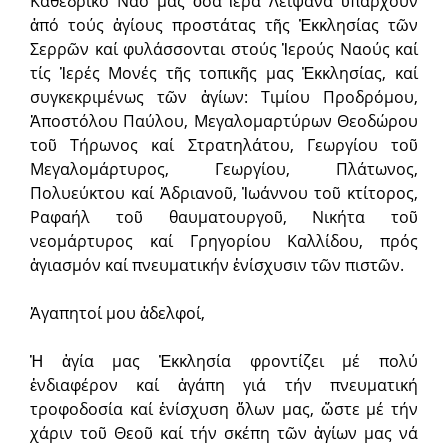
Καθεδρικό Ναό μας ὅσα ἱερά Λείψανα ὑπάρχουν
ἀπό τούς ἁγίους προστάτας τῆς Ἐκκλησίας τῶν
Σερρῶν καί φυλάσσονται στούς Ἱερούς Ναούς καί
τίς Ἱερές Μονές τῆς τοπικῆς μας Ἐκκλησίας, καί
συγκεκριμένως τῶν ἁγίων: Τιμίου Προδρόμου,
Ἀποστόλου Παύλου, Μεγαλομαρτύρων Θεοδώρου
τοῦ Τήρωνος καί Στρατηλάτου, Γεωργίου τοῦ
Μεγαλομάρτυρος, Γεωργίου, Πλάτωνος,
Πολυεύκτου καί Ἀδριανοῦ, Ἰωάννου τοῦ κτίτορος,
Ραφαήλ τοῦ θαυματουργοῦ, Νικήτα τοῦ
νεομάρτυρος καί Γρηγορίου Καλλίδου, πρός
ἁγιασμόν καί πνευματικήν ἐνίσχυσιν τῶν πιστῶν.
Ἀγαπητοί μου ἀδελφοί,
Ἡ ἁγία μας Ἐκκλησία φροντίζει μέ πολύ
ἐνδιαφέρον καί ἀγάπη γιά τήν πνευματική
τροφοδοσία καί ἐνίσχυση ὅλων μας, ὥστε μέ τήν
χάριν τοῦ Θεοῦ καί τήν σκέπη τῶν ἁγίων μας νά