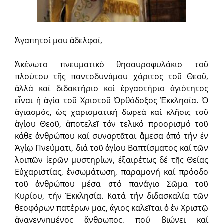
Ἀγαπητοί μου ἀδελφοί,
Ἀκένωτο πνευματικό θησαυροφυλάκιο τοῦ
πλούτου τῆς παντοδυνάμου χάριτος τοῦ Θεοῦ,
ἀλλά καί διδακτήριο καί ἐργαστήριο ἁγιότητος
εἶναι ἡ ἁγία τοῦ Χριστοῦ Ὀρθόδοξος Ἐκκλησία. Ὁ
ἁγιασμός, ὡς χαρισματική δωρεά καί κλῆσις τοῦ
ἁγίου Θεοῦ, ἀποτελεῖ τόν τελικό προορισμό τοῦ
κάθε ἀνθρώπου καί συναρτᾶται ἄμεσα ἀπό τήν ἐν
Ἁγίῳ Πνεύματι, διά τοῦ ἁγίου Βαπτίσματος καί τῶν
λοιπῶν ἱερῶν μυστηρίων, ἐξαιρέτως δέ τῆς Θείας
Εὐχαριστίας, ἐνσωμάτωση, παραμονή καί πρόοδο
τοῦ ἀνθρώπου μέσα στό πανάγιο Σῶμα τοῦ
Κυρίου, τήν Ἐκκλησία. Κατά τήν διδασκαλία τῶν
θεοφόρων πατέρων μας, ἅγιος καλεῖται ὁ ἐν Χριστῷ
ἀναγεννημένος ἄνθρωπος, πού βιώνει καί