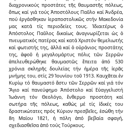
διαχρονικούς προστάτες τῆς θαυμαστῆς πόλεως,
ὅπως καί γιά τούς Ἀποστόλους Παῦλο καί Ἀνδρέα,
πού ἐργάσθηκαν ἱεραποστολικῶς στήν Μακεδονία
μας κατά τίς περιοδείες τους. Ἰδιαιτέρως ὁ
Ἀπόστολος Παῦλος δικαίως ἀναγνωρίζεται ὡς ὁ
πνευματικός πατέρας καί κατά Χριστόν θεμελιωτής
καί φωτιστής της, ἀλλά καί ὁ οὐράνιος προστάτης
της, ἀφοῦ ἡ μεγαλομάρτυς πόλις τῶν Σερρῶν
ἀπελευθερώθηκε θαυμαστῶς ἔπειτα ἀπό 530
χρόνια σκληρῆς δουλείας τήν ἡμέρα τῆς ἱερᾶς
μνήμης του, στίς 29 Ἰουνίου τοῦ 1913. Καυχᾶται ἐν
Κυρίῳ τό θαυμαστό ἄστυ τῶν Σερρῶν καί γιά τόν
Ἅγιο καί πανεύφημο Ἀπόστολο καί Εὐαγγελιστή
Ἰωάννη τόν Θεολόγο, ἔνθερμο προστάτη καί
σωτήρα τῆς πόλεως, καθώς μέ τίς ἰδικές του
δραστικώτατες πρός Κύριον πρεσβεῖες, ἐσώθη τήν
8η Μαΐου 1821, ἡ πόλη ἀπό βεβαία σφαγή,
σχεδιασθεῖσα ἀπό τούς Τούρκους.