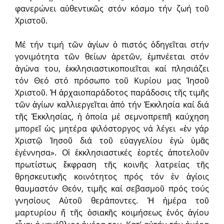
φανερώνει αὐθεντικῶς στόν κόσμο τήν ζωή τοῦ
Χριστοῦ.
Μέ τήν τιμή τῶν ἁγίων ὁ πιστός ὁδηγεῖται στήν
γονιμότητα τῶν θείων ἀρετῶν, ἐμπνέεται στόν
ἀγώνα του, ἐκκλησιαστικοποιεῖται καί πλησιάζει
τόν Θεό στό πρόσωπο τοῦ Κυρίου μας Ἰησοῦ
Χριστοῦ. Ἡ ἀρχαιοπαράδοτος παράδοσις τῆς τιμῆς
τῶν ἁγίων καλλιεργεῖται ἀπό τήν Ἐκκλησία καί διά
τῆς Ἐκκλησίας, ἡ ὁποία μέ σεμνοπρεπῆ καύχηση
μπορεῖ ὡς μητέρα φιλόστοργος νά λέγει «ἐν γάρ
Χριστῷ Ἰησοῦ διά τοῦ εὐαγγελίου ἐγώ ὑμᾶς
ἐγέννησα». Οἱ ἐκκλησιαστικές ἑορτές ἀποτελοῦν
πρωτίστως ἔκφραση τῆς κοινῆς λατρείας τῆς
θρησκευτικῆς κοινότητος πρός τόν ἐν ἁγίοις
θαυμαστόν Θεόν, τιμῆς καί σεβασμοῦ πρός τούς
γνησίους Αὐτοῦ θεράποντες. Ἡ ἡμέρα τοῦ
μαρτυρίου ἤ τῆς ὁσιακῆς κοιμήσεως ἑνός ἁγίου