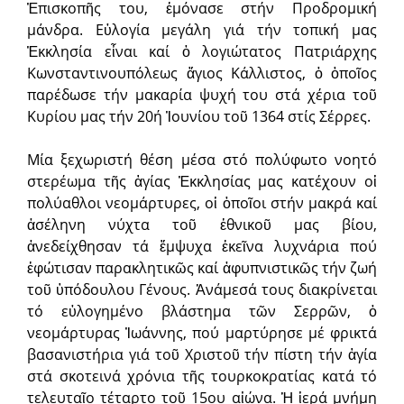
Ἐπισκοπῆς του, ἐμόνασε στήν Προδρομική
μάνδρα. Εὐλογία μεγάλη γιά τήν τοπική μας
Ἐκκλησία εἶναι καί ὁ λογιώτατος Πατριάρχης
Κωνσταντινουπόλεως ἅγιος Κάλλιστος, ὁ ὁποῖος
παρέδωσε τήν μακαρία ψυχή του στά χέρια τοῦ
Κυρίου μας τήν 20ή Ἰουνίου τοῦ 1364 στίς Σέρρες.
Μία ξεχωριστή θέση μέσα στό πολύφωτο νοητό
στερέωμα τῆς ἁγίας Ἐκκλησίας μας κατέχουν οἱ
πολύαθλοι νεομάρτυρες, οἱ ὁποῖοι στήν μακρά καί
ἀσέληνη νύχτα τοῦ ἐθνικοῦ μας βίου,
ἀνεδείχθησαν τά ἔμψυχα ἐκεῖνα λυχνάρια πού
ἐφώτισαν παρακλητικῶς καί ἀφυπνιστικῶς τήν ζωή
τοῦ ὑπόδουλου Γένους. Ἀνάμεσά τους διακρίνεται
τό εὐλογημένο βλάστημα τῶν Σερρῶν, ὁ
νεομάρτυρας Ἰωάννης, πού μαρτύρησε μέ φρικτά
βασανιστήρια γιά τοῦ Χριστοῦ τήν πίστη τήν ἁγία
στά σκοτεινά χρόνια τῆς τουρκοκρατίας κατά τό
τελευταῖο τέταρτο τοῦ 15ου αἰώνα. Ἡ ἱερά μνήμη