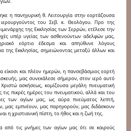
γίων.
θηκε η πανηγυρική θ. Λειτουργία στην εορτάζουσα
ιερουργούντος του Σεβ. κ. Θεολόγου. Προ της
οιμενάρχης της Εκκλησίας των Σερρών, ετέλεσε την
υχές υπέρ υγείας των ασθενούντων αδελφών μας,
ηριακό εόρτιο έδεσμα και απηύθυνε λόγους
μα της Εκκλησίας, σημειώνοντας μεταξύ άλλων και
 είκοσι και πλέον ημερών, η πανσεβάσμιος εορτή
σκευής, μας συνεκάλεσε σήμερον, στον ιερό αυτό
 Χριστώ ασκήσεως, κομίζουσα μεγάλη πνευματική
ς τις πικρές ημέρες του πνευματικού, αλλά και του
ήμες των αγίων μας, ως αύρα πνεύματος λεπτή,
υν, μας εμπνέουν, μας παρηγορούν, μας διδάσκουν
ναι η χριστιανική πίστη, το ήθος και η ζωή της.
α από τις μνήμες των αγίων μας ότι σε καιρούς