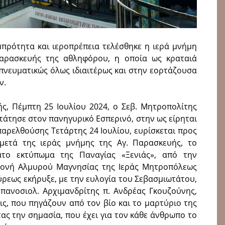
πρότητα και ιεροπρέπεια τελέσθηκε η ιερά μνήμη
αρασκευής της αθληφόρου, η οποία ως κραταιά
οπνευματικώς όλως ιδιαιτέρως και στην εορτάζουσα
ν.
ής, Πέμπτη 25 Ιουλίου 2024, ο Σεβ. Μητροπολίτης
τάτησε στον πανηγυρικό Εσπερινό, στην ως είρηται
αρελθούσης Τετάρτης 24 Ιουλίου, ευρίσκεται προς
μετά της ιεράς μνήμης της Αγ. Παρασκευής, το
ατο εκτύπωμα της Παναγίας «Ξενιάς», από την
Μονή Αλμυρού Μαγνησίας της Ιεράς Μητροπόλεως
ύρεως εκήρυξε, με την ευλογία του Σεβασμιωτάτου,
 πανοσιολ. Αρχιμανδρίτης π. Ανδρέας Γκουζούνης,
ς, που πηγάζουν από τον βίο και το μαρτύριο της
ας την σημασία, που έχει για τον κάθε άνθρωπο το