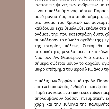
φώτισε τις ψυχές των ανθρώπων με το
είναι η καλλιπάρθενος μάρτυς Παρασκ
αυτό μοναστήρι, στο οποίο σήμερα, ως
στο όνομα του Χριστού και συνεορτά
καθίδρυμα έχει θεμελιωθεί επάνω στα 
ονόματί της, που κατεστράφη δυστυχώς
πυρπόλησαν το σύνολο σχεδόν της μεγ
της ιστορίας, πόλεως. Στεκόμεθα 
ιστορικότητα, μεγαλοπρέπεια και κάλλ
Ναό των Αγ. Θεοδώρων. Από αυτόν τ
σήμερα σώζεται μόνον το αρχαίον αγί
μικρό απότμημα του ιερού λειψάνου τη
Η πόλις των Σερρών τιμά την Αγ. Παρασ
επιτελεί σπουδαία, ένδοξά τε και εξαίσ
Παρά τον καύσωνα των τελευταίων ημερώ
απολαμβάνουν δρόσον, πνευματικήν κα
χάρη και την ευλογία της πανυμνήτου