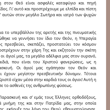
τη στον Θεό είναι ασφαλές καταφύγιο και πηγή
δος. Γι’ αυτό και προστρέχουμε με ελπίδα και πίστη
ι’ αυτών στον μεγάλο Σωτήρα και ιατρό των ψυχών
ια το υπερβάλλον της αρετής και της πνευματικής
ώθηκε να γεννήσει τον ίδιο τον Θεόν, η Υπεραγία
ς πρεσβεύει, σκεπάζει, προστατεύει τον κόσμον
ροστρέχουν στην χάρη Της και εκζητούν την σκέπη
 οι άγιοί μας, τα μεγάλα αδέλφια μας στον ουρανό,
αιδιά, που είναι του Χριστού φανερώσεις, ως η
σκευή. Οι άγιοί μας ηγάπησαν τον Θεόν και
ι έχουν μεγίστην πρεσβευτικήν δύναμιν. Τέτοια
ριστό είχαν μέσα στην καρδιά τους οι άγιοι! Αυτή η
σε το ασθενές της ανθρωπίνης φύσεως.
 Παρασκευή και σ’ εμάς τους Έλληνες ορθοδόξους,
ρά μνήμη της και στην Πατρίδα μας, στην οποία
της, εκήρυξε τον λόγο του Θεού, εθαυματούργησε,