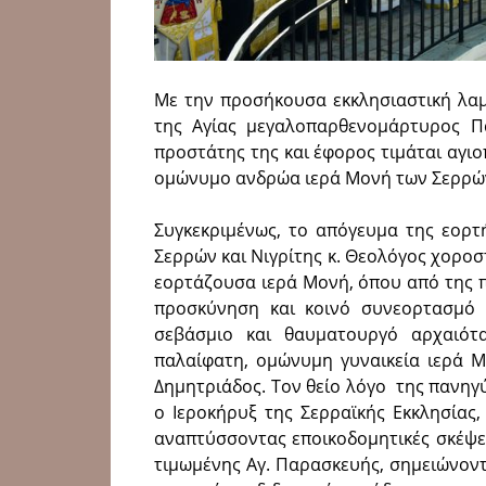
Με την προσήκουσα εκκλησιαστική λαμ
της Αγίας μεγαλοπαρθενομάρτυρος Π
προστάτης της και έφορος τιμάται αγι
ομώνυμο ανδρώα ιερά Μονή των Σερρώ
Συγκεκριμένως, το απόγευμα της εορτ
Σερρών και Νιγρίτης κ. Θεολόγος χοροσ
εορτάζουσα ιερά Μονή, όπου από της π
προσκύνηση και κοινό συνεορτασμό 
σεβάσμιο και θαυματουργό αρχαιότ
παλαίφατη, ομώνυμη γυναικεία ιερά 
Δημητριάδος. Τον θείο λόγο της πανηγ
ο Ιεροκήρυξ της Σερραϊκής Εκκλησίας,
αναπτύσσοντας εποικοδομητικές σκέψει
τιμωμένης Αγ. Παρασκευής, σημειώνοντ