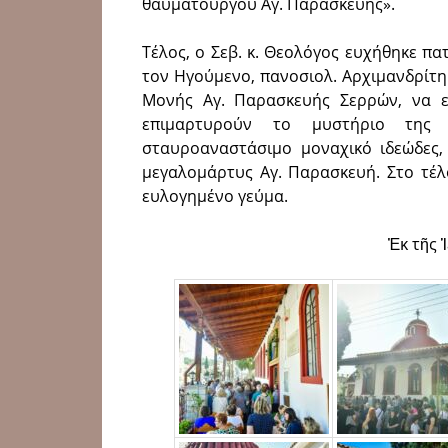
θαυματουργού Αγ. Παρασκευής».
Τέλος, ο Σεβ. κ. Θεολόγος ευχήθηκε πα
τον Ηγούμενο, πανοσιολ. Αρχιμανδρίτη
Μονής Αγ. Παρασκευής Σερρών, να 
επιμαρτυρούν το μυστήριο της 
σταυροαναστάσιμο μοναχικό ιδεώδες,
μεγαλομάρτυς Αγ. Παρασκευή. Στο τέλ
ευλογημένο γεύμα.
Ἐκ τῆς 