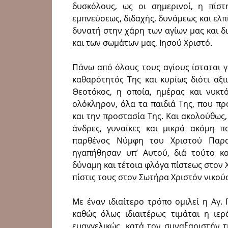
δυσκόλους, ως οι σημερινοί, η πίσ
εμπνεύσεως, διδαχής, δυνάμεως και ελπί
δυνατή στην χάρη των αγίων μας και δ
και των σωμάτων μας, Ιησού Χριστό.
Πάνω από όλους τους αγίους ίσταται γ
καθαρότητός Της και κυρίως διότι αξι
Θεοτόκος, η οποία, ημέρας και νυκτό
ολόκληρον, όλα τα παιδιά Της, που π
και την προστασία Της. Και ακολούθως,
άνδρες, γυναίκες και μικρά ακόμη π
παρθένος Νύμφη του Χριστού Παρα
ηγαπήθησαν υπ’ Αυτού, διά τούτο κα
δύναμη και τέτοια φλόγα πίστεως στον Χ
πίστις τους στον Σωτήρα Χριστόν νικού
Με έναν ιδιαίτερο τρόπο ομιλεί η Αγ.
καθώς όλως ιδιαιτέρως τιμάται η ιε
ευαγγελικώς, κατά τον συναξαριστήν 