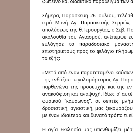
φωτεινό και διδακτικό παράδειγμα των α
Σήμερα, Παρασκευή 26 Ιουλίου, τελέσ
ιερά Μονή Αγ. Παρασκευής Σερρών, 
απολύσεως της θ. Ιερουργίας, ο Σεβ. Π
ακολουθία του Αγιασμού, ανέπεμψε ε
ευλόγησε το παραδοσιακό μοναστ
επιστηρικτούς προς το φιλάγιο πλήρω
τα εξής:
«Μετά από έναν παρατεταμένο καύσωνα
της ενδόξου μεγαλομάρτυρος Αγ. Παρα
παρθενώνα της προσευχής και της εν
ανακούφιση και αναψυχή. Ιδίως σ’ αυτέ
φυσικού ‘’καύσωνος’’, οι σεπτές μν
δροσιστική, αγιαστική, μας ξεκουράζο
με έναν ιδιαίτερο και δυνατό τρόπο τι εί
Η αγία Εκκλησία μας υπενθυμίζει μέσ