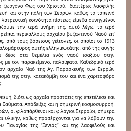
 ζωογόνο Φως του Χριστού. Ιδιαιτέρως λαοφιλής
ευή και στην πόλη των Σερρών, καθώς το ταπεινό
 λατρευτική κοινότητα πίστεως είμεθα συνηγμένοι
ζουμε την ιερά μνήμη της, αυτό λέγω, το ιερό
ερείπια περικαλλούς αρχαίου βυζαντινού Ναού επ’
, από τους βόρειους γείτονες, οι οποίοι το 1913
αλομάρτυρος αυτής ελληνικωτάτης, από της αυγής
με δέος στα θεμέλια ενός ναού ισαξίου στην
ος με τον παρακείμενο, παλαίφατο, Καθεδρικό ιερό
ον αρχαίο Ναό της Αγ. Παρασκευής των Σερρών
ασμά της στην κατακόμβη του και ένα χαριτοφόρο
ς.
κευή, διότι ως αρχαία προστάτις της επετέλεσε και
ια θαύματα. Απόδειξις και η σημερινή κοσμοσυρροή!
ν, οι φιλοπάρθενοι και φιλάγιοι Σερραίοι, σήμερα
ι υλικήν, καθώς προσέρχονται για να λάβουν την
 Παναγίας της ‘’Ξενιάς’’ και της λαοφιλούς και