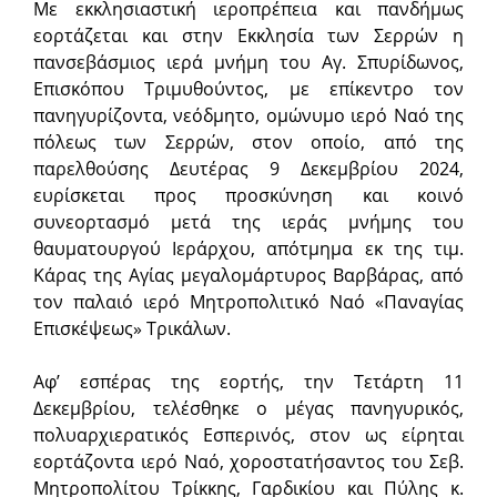
Με εκκλησιαστική ιεροπρέπεια και πανδήμως
εορτάζεται και στην Εκκλησία των Σερρών η
πανσεβάσμιος ιερά μνήμη του Αγ. Σπυρίδωνος,
Επισκόπου Τριμυθούντος, με επίκεντρο τον
πανηγυρίζοντα, νεόδμητο, ομώνυμο ιερό Ναό της
πόλεως των Σερρών, στον οποίο, από της
παρελθούσης Δευτέρας 9 Δεκεμβρίου 2024,
ευρίσκεται προς προσκύνηση και κοινό
συνεορτασμό μετά της ιεράς μνήμης του
θαυματουργού Ιεράρχου, απότμημα εκ της τιμ.
Κάρας της Αγίας μεγαλομάρτυρος Βαρβάρας, από
τον παλαιό ιερό Μητροπολιτικό Ναό «Παναγίας
Επισκέψεως» Τρικάλων.
Αφ’ εσπέρας της εορτής, την Τετάρτη 11
Δεκεμβρίου, τελέσθηκε ο μέγας πανηγυρικός,
πολυαρχιερατικός Εσπερινός, στον ως είρηται
εορτάζοντα ιερό Ναό, χοροστατήσαντος του Σεβ.
Μητροπολίτου Τρίκκης, Γαρδικίου και Πύλης κ.