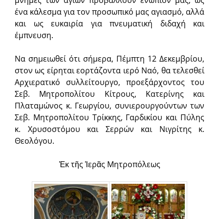
μνήμες των αγίων προβάλλουν ενώπιον μας, ως
ένα κάλεσμα για τον προσωπικό μας αγιασμό, αλλά
και ως ευκαιρία για πνευματική διδαχή και
έμπνευση.
Να σημειωθεί ότι σήμερα, Πέμπτη 12 Δεκεμβρίου,
στον ως είρηται εορτάζοντα ιερό Ναό, θα τελεσθεί
Αρχιερατικό συλλείτουργο, προεξάρχοντος του
Σεβ. Μητροπολίτου Κίτρους, Κατερίνης και
Πλαταμώνος κ. Γεωργίου, συνιερουργούντων των
Σεβ. Μητροπολίτου Τρίκκης, Γαρδικίου και Πύλης
κ. Χρυσοστόμου και Σερρών και Νιγρίτης κ.
Θεολόγου.
Ἐκ τῆς Ἱερᾶς Μητροπόλεως