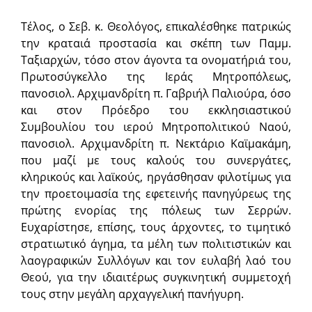
Τέλος, ο Σεβ. κ. Θεολόγος, επικαλέσθηκε πατρικώς
την κραταιά προστασία και σκέπη των Παμμ.
Ταξιαρχών, τόσο στον άγοντα τα ονο­ματήριά του,
Πρωτοσύγκελλο της Ιεράς Μητροπόλεως,
πανοσιολ. Αρχι­μανδρίτη π. Γαβριήλ Παλιούρα, όσο
και στον Πρόεδρο του εκκλησιαστικού
Συμβουλίου του ιερού Μητροπολιτικού Ναού,
πανοσιολ. Αρχιμανδρίτη π. Νεκτάριο Καϊμακάμη,
που μαζί με τους καλούς του συνεργάτες,
κληρικούς και λαϊκούς, ηργά­σθησαν φιλοτίμως για
την προετοιμασία της εφετεινής πανηγύρεως της
πρώτης ενορίας της πόλεως των Σερρών.
Ευχαρίστησε, επίσης, τους άρχο­ντες, το τιμητικό
στρατιωτικό άγημα, τα μέλη των πολιτιστικών και
λαογραφικών Συλλόγων και τον ευλαβή λαό του
Θεού, για την ιδιαιτέρως συγκινητική συμμετοχή
τους στην μεγάλη αρχαγγελική πανήγυρη.