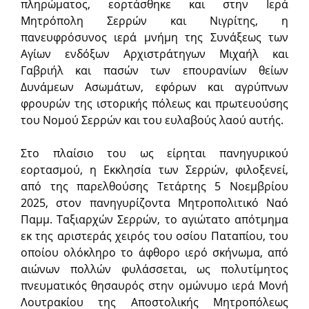
πληρώματος, εορτάσθηκε και στην Ιερά
Μητρόπολη Σερρών και Νιγρίτης, η
πανευφρόσυνος ιερά μνήμη της Συνάξεως των
Αγίων ενδόξων Αρχιστράτηγων Μιχαήλ και
Γαβριήλ και πασών των επουρανίων θείων
Δυνάμεων Ασωμάτων, εφόρων και αγρύπνων
φρουρών της ιστορικής πόλεως και πρωτευού­σης
του Νομού Σερρών και του ευλαβούς λαού αυτής.
Στο πλαίσιο του ως είρηται πανηγυρικού
εορτασμού, η Εκκλησία των Σερρών, φιλοξενεί,
από της παρελθούσης Τετάρτης 5 Νοεμβρίου
2025, στον πανηγυρίζοντα Μητροπολιτικό Ναό
Παμμ. Ταξιαρχών Σερρών, το αγιώτατο απότμημα
εκ της αριστεράς χειρός του οσίου Παταπίου, του
οποίου ολόκληρο το άφθορο ιερό σκήνωμα, από
αιώνων πολλών φυλάσσεται, ως πολυτίμητος
πνευματικός θησαυρός στην ομώνυμο ιερά Μονή
Λουτρακίου της Αποστολικής Μητροπόλεως