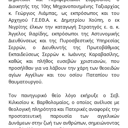
Διοικητής της 10ης Μηχανοποιημένης Ταξιαρχίας
κ. Γεώργιος Λιάμπας, ως εκπρόσωπος και του
Αρχηγού Γ.Ε.ΕΘ.Α. κ. Δημητρίου Χούπη, ο εκ
Νιγρίτης έλκων την καταγωγή Στρατηγός ε. α. κ.
Άγγελος Ιλαρίδης, εκπρόσωποι της Αστυνομικής
Διευθύνσεως και της Πυροσβεστικής Υπηρεσίας
Σερρών, ο Διευθυντής της Πρωτοβάθμιας
Εκπαιδεύσεως Σερρών κ. Ιωάννης Καραβασίλης,
καθώς και πλήθος ευσεβών χριστιανών, που
προσήλθαν για να λάβουν την χάρη των θεοειδών
αγίων Αγγέλων και του οσίου Παταπίου του
θαυματουργού.
Τον πανηγυρικό θείο λόγο εκήρυξε ο Σεβ.
Κιλκισίου κ. Βαρθολομαίος, ο οποίος ανέλυσε με
θεο­λογική πληρότητα και Πατερικές αναφορές την
προστατευτική παρουσία των αγγελικών
Δυνάμεων στην ζωή των ανθρώπων, σημειώνοντας