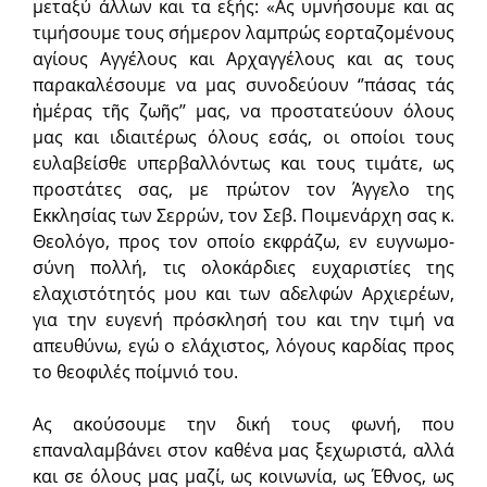
μεταξύ άλλων και τα εξής: «Ας υμνήσουμε και ας
τιμήσουμε τους σήμερον λαμπρώς εορταζομένους
αγίους Αγγέλους και Αρχαγγέλους και ας τους
παρακα­λέσουμε να μας συνοδεύουν ‘’πάσας τάς
ἡμέρας τῆς ζωῆς’’ μας, να προστατεύουν όλους
μας και ιδιαι­τέρως όλους εσάς, οι οποίοι τους
ευλαβείσθε υπερβαλλόντως και τους τιμάτε, ως
προστάτες σας, με πρώτον τον Άγγελο της
Εκκλησίας των Σερρών, τον Σεβ. Ποι­μενάρχη σας κ.
Θεολόγο, προς τον οποίο εκφράζω, εν ευγνωμο­
σύνη πολλή, τις ολοκάρδιες ευχαρι­στίες της
ελαχιστότητός μου και των αδελφών Αρχιερέων,
για την ευγενή πρόσκλη­σή του και την τιμή να
απευθύνω, εγώ ο ελάχιστος, λόγους καρδίας προς
το θεοφιλές ποίμνιό του.
Ας ακούσουμε την δική τους φωνή, που
επαναλαμβάνει στον καθένα μας ξεχωριστά, αλλά
και σε όλους μας μαζί, ως κοινωνία, ως Έθνος, ως