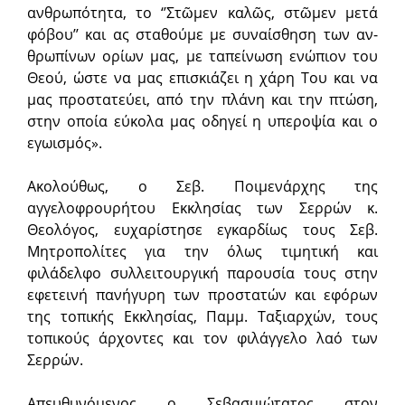
ανθρωπότητα, το ‘’Στῶμεν κα­λῶς, στῶμεν μετά
φόβου’’ και ας σταθούμε με συναίσθηση των αν­
θρω­πίνων ορίων μας, με ταπείνωση ενώ­πιον του
Θεού, ώστε να μας επισκιάζει η χάρη Του και να
μας προστατεύει, από την πλάνη και την πτώση,
στην οποία εύκολα μας οδηγεί η υπεροψία και ο
εγωισμός».
Ακολούθως, ο Σεβ. Ποιμενάρχης της
αγγελοφρουρήτου Εκκλησίας των Σερρών κ.
Θεολόγος, ευχαρίστησε εγκαρδίως τους Σεβ.
Μητρο­πολίτες για την όλως τιμητική και
φιλάδελφο συλλειτουργική παρουσία τους στην
εφετει­νή πανήγυρη των προστατών και εφόρων
της τοπικής Εκκλησίας, Παμμ. Ταξιαρχών, τους
τοπικούς άρχοντες και τον φιλάγγελο λαό των
Σερρών.
Απευθυνόμενος ο Σεβασμιώτατος στον