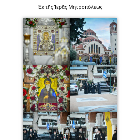
Ἐκ τῆς Ἱερᾶς Μητροπόλεως