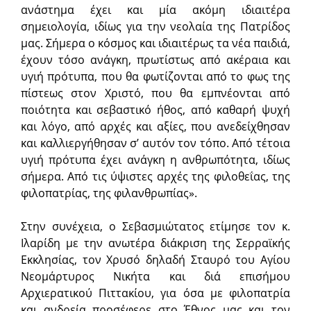
ανάστημα έχει και μία ακόμη ιδιαιτέρα
σημειολογία, ιδίως για την νεολαία της Πατρίδος
μας. Σήμερα ο κόσμος και ιδιαιτέρως τα νέα παιδιά,
έχουν τόσο ανάγκη, πρωτίστως από ακέραια και
υγιή πρότυπα, που θα φωτίζονται από το φως της
πίστεως στον Χριστό, που θα εμπνέονται από
ποιότητα και σεβαστικό ήθος, από καθαρή ψυχή
και λόγο, από αρχές και αξίες, που ανεδείχθησαν
και καλλιεργήθησαν σ’ αυτόν τον τόπο. Από τέτοια
υγιή πρότυπα έχει ανάγκη η ανθρωπότητα, ιδίως
σήμερα. Από τις ύψιστες αρχές της φιλοθεΐας, της
φιλοπατρίας, της φιλανθρωπίας».
Στην συνέχεια, ο Σεβασμιώτατος ετίμησε τον κ.
Ιλαρίδη με την ανωτέρα διάκριση της Σερραϊκής
Εκκλησίας, τον Χρυσό δηλαδή Σταυρό του Αγίου
Νεομάρτυρος Νικήτα και διά επισήμου
Αρχιερατικού Πιττακίου, για όσα με φιλοπατρία
και ανδρεία προσέφερε στο Έθνος μας και τον