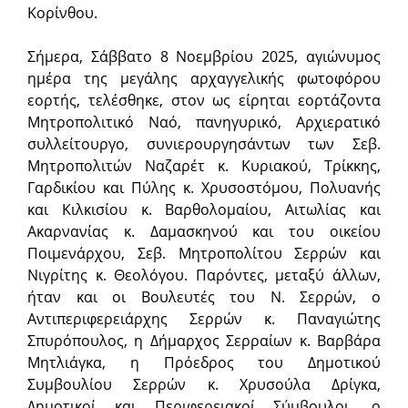
Κορίνθου.
Σήμερα, Σάββατο 8 Νοεμβρίου 2025, αγιώνυμος
ημέρα της μεγάλης αρχαγ­γελικής φωτοφόρου
εορτής, τελέσθηκε, στον ως είρηται εορτάζοντα
Μητροπολιτικό Ναό, πανηγυρικό, Αρχιερατικό
συλλεί­τουργο, συνιερουργησάντων των Σεβ.
Μητροπολιτών Ναζαρέτ κ. Κυριακού, Τρίκκης,
Γαρδικίου και Πύλης κ. Χρυσοστόμου, Πολυανής
και Κιλκισίου κ. Βαρθολομαίου, Αιτωλίας και
Ακαρνανίας κ. Δαμασκηνού και του οικείου
Ποιμενάρχου, Σεβ. Μητροπολίτου Σερρών και
Νιγρίτης κ. Θεολόγου. Παρόντες, μεταξύ άλλων,
ήταν και οι Βουλευτές του Ν. Σερρών, ο
Αντιπεριφερειάρχης Σερρών κ. Παναγιώτης
Σπυρόπουλος, η Δήμαρχος Σερραίων κ. Βαρβάρα
Μητλιάγκα, η Πρόεδρος του Δημοτικού
Συμβουλίου Σερρών κ. Χρυσούλα Δρίγκα,
Δημοτικοί και Περιφερειακοί Σύμβουλοι, ο