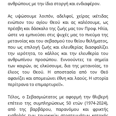
ανθρώπους με την ίδια στοργή και ενδιαφέρον.
Ας υψώσουμε λοιπόν, αδελφοί, χείρας ικέτιδας
ενώπιον του αγίου Θεού και ας καλέσουμε, ως
πρέσβη και δάσκαλο της ζωής μας τον Προφ. Ηλία,
ώστε να εμπνεύσει στις ψυχές μας το πνεύμα της
μετανοίας και του σεβασμού του θείου θελήματος,
που ως επιλογή ζωής και ελευθερίας διασφαλίζει
την ιερότητα, το κάλλος και την ελευθερία του
ανθρωπίνου προσώπου. Εννοούντες τα σημεία
των καιρών, ας ελκύσουμε, δια της μετανοίας, το
έλεος του Θεού. Η αποστασία από τον Θεό
αφανίζει και απομειώνει έθνη και λαούς. Η ιστορία
περίτρανα το επιμαρτυρεί!».
Τέλος, ο Σεβασμιώτατος με αφορμή την θλιβερή
επέτειο της συμπληρώσεως 50 ετών (1974-2024),
από της βαρβάρου, παρανόμου και φρικτής
εισβολής των τουρκικών στρατευμάτων κατοχής