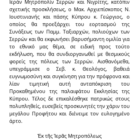
Ιεράν Μητρόπολίν Σερρών και Νιγρίτης, κατόπιν
σχετικής προσκλήσεως, ο Μακ. Αρχιεπίσκοπος Ν.
Ιουστινιανής και πάσης Κύπρου κ. Γεώργιος, ο
οποίος θα προεξάρχει του εορτασμού της
Συνάξεως των Παμμ. Ταξιαρχών, πολιούχων των
Σερρών και θα εκφωνήσει βαρυσήμαντη ομιλία για
το εθνικό μας θέμα, σε ειδική προς τούτο
εκδήλωση, που θα συνδιοργανωθεί με θεσμικούς
φορείς της πόλεως των Σερρών. Αισθανόμεθα,
υπεγράμμισε ο Σεβ. κ. Θεολόγος, βαθειά
ευγνωμοσύνη και συγκίνηση για την πρόφρονα και
λίαν τιμητική αυτή ανταπόκριση του
Προκαθημένου της παλαιφάτου Εκκλησίας της
Κύπρου. Τέλος δε επικαλέσθηκε πατρικώς στους
πολυπληθείς, ευσεβείς προσκυνητές την χάριν του
μεγάλου Προφήτου και διένειμε τον ευλογημένο
άρτο.
Ἐκ τῆς Ἱερᾶς Μητροπόλεως