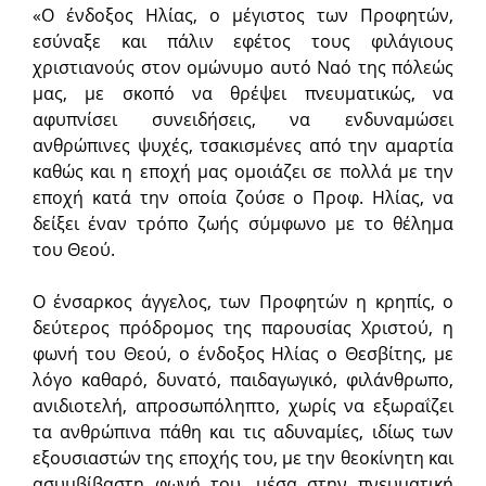
«Ο ένδοξος Ηλίας, ο μέγιστος των Προφητών,
εσύναξε και πάλιν εφέτος τους φιλάγιους
χριστιανούς στον ομώνυμο αυτό Ναό της πόλεώς
μας, με σκοπό να θρέψει πνευματικώς, να
αφυπνίσει συνειδήσεις, να ενδυναμώσει
ανθρώπινες ψυχές, τσακισμένες από την αμαρτία
καθώς και η εποχή μας ομοιάζει σε πολλά με την
εποχή κατά την οποία ζούσε ο Προφ. Ηλίας, να
δείξει έναν τρόπο ζωής σύμφωνο με το θέλημα
του Θεού.
Ο ένσαρκος άγγελος, των Προφητών η κρηπίς, ο
δεύτερος πρόδρομος της παρουσίας Χριστού, η
φωνή του Θεού, ο ένδοξος Ηλίας ο Θεσβίτης, με
λόγο καθαρό, δυνατό, παιδαγωγικό, φιλάνθρωπο,
ανιδιοτελή, απροσωπόληπτο, χωρίς να εξωραΐζει
τα ανθρώπινα πάθη και τις αδυναμίες, ιδίως των
εξουσιαστών της εποχής του, με την θεοκίνητη και
ασυμβίβαστη φωνή του, μέσα στην πνευματική