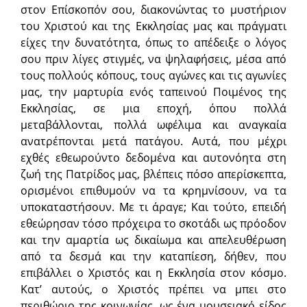
στον Επίσκοπόν σου, διακονώντας το μυστήριον
του Χριστού και της Εκκλησίας μας και πράγματι
είχες την δυνατότητα, όπως το απέδειξε ο λόγος
σου πριν λίγες στιγμές, να ψηλαφήσεις, μέσα από
τους πολλούς κόπους, τους αγώνες και τις αγωνίες
μας, την μαρτυρία ενός ταπεινού Ποιμένος της
Εκκλησίας, σε μια εποχή, όπου πολλά
μεταβάλλονται, πολλά ωφέλιμα και αναγκαία
ανατρέπονται μετά πατάγου. Αυτά, που μέχρι
εχθές εθεωρούντο δεδομένα και αυτονόητα στη
ζωή της Πατρίδος μας, βλέπεις πόσο απερίσκεπτα,
ορισμένοι επιθυμούν να τα κρημνίσουν, να τα
υποκαταστήσουν. Με τι άραγε; Και τούτο, επειδή
εθεώρησαν τόσο πρόχειρα το σκοτάδι ως πρόοδον
και την αμαρτία ως δικαίωμα και απελευθέρωση
από τα δεσμά και την καταπίεση, δήθεν, που
επιβάλλει ο Χριστός και η Εκκλησία στον κόσμο.
Κατ’ αυτούς, ο Χριστός πρέπει να μπει στο
περιθώριο της κοινωνίας, ως ένα μουσειακό είδος