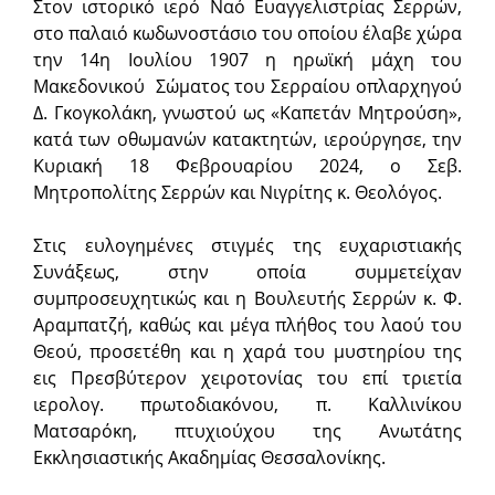
Στον ιστορικό ιερό Ναό Ευαγγελιστρίας Σερρών,
στο παλαιό κωδωνοστάσιο του οποίου έλαβε χώρα
την 14η Ιουλίου 1907 η ηρωϊκή μάχη του
Μακεδονικού Σώματος του Σερραίου οπλαρχηγού
Δ. Γκογκολάκη, γνωστού ως «Καπετάν Μητρούση»,
κατά των οθωμανών κατακτητών, ιερούργησε, την
Κυριακή 18 Φεβρουαρίου 2024, ο Σεβ.
Μητροπολίτης Σερρών και Νιγρίτης κ. Θεολόγος.
Στις ευλογημένες στιγμές της ευχαριστιακής
Συνάξεως, στην οποία συμμετείχαν
συμπροσευχητικώς και η Βουλευτής Σερρών κ. Φ.
Αραμπατζή, καθώς και μέγα πλήθος του λαού του
Θεού, προσετέθη και η χαρά του μυστηρίου της
εις Πρεσβύτερον χειροτονίας του επί τριετία
ιερολογ. πρωτοδιακόνου, π. Καλλινίκου
Ματσαρόκη, πτυχιούχου της Ανωτάτης
Εκκλησιαστικής Ακαδημίας Θεσσαλονίκης.