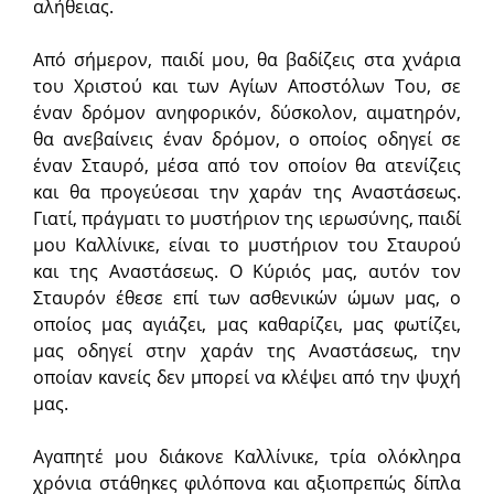
αλήθειας.
Από σήμερον, παιδί μου, θα βαδίζεις στα χνάρια
του Χριστού και των Αγίων Αποστόλων Του, σε
έναν δρόμον ανηφορικόν, δύσκολον, αιματηρόν,
θα ανεβαίνεις έναν δρόμον, ο οποίος οδηγεί σε
έναν Σταυρό, μέσα από τον οποίον θα ατενίζεις
και θα προγεύεσαι την χαράν της Αναστάσεως.
Γιατί, πράγματι το μυστήριον της ιερωσύνης, παιδί
μου Καλλίνικε, είναι το μυστήριον του Σταυρού
και της Αναστάσεως. Ο Κύριός μας, αυτόν τον
Σταυρόν έθεσε επί των ασθενικών ώμων μας, ο
οποίος μας αγιάζει, μας καθαρίζει, μας φωτίζει,
μας οδηγεί στην χαράν της Αναστάσεως, την
οποίαν κανείς δεν μπορεί να κλέψει από την ψυχή
μας.
Αγαπητέ μου διάκονε Καλλίνικε, τρία ολόκληρα
χρόνια στάθηκες φιλόπονα και αξιοπρεπώς δίπλα