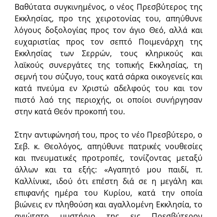
Βαθύτατα συγκινημένος, ο νέος Πρεσβύτερος της
Εκκλησίας, προ της χειροτονίας του, απηύθυνε
λόγους δοξολογίας προς τον άγιο Θεό, αλλά και
ευχαριστίας προς τον σεπτό Ποιμενάρχη της
Εκκλησίας των Σερρών, τους κληρικούς και
λαϊκούς συνεργάτες της τοπικής Εκκλησίας, τη
σεμνή του σύζυγο, τους κατά σάρκα οικογενείς και
κατά πνεύμα εν Χριστώ αδελφούς του και τον
πιστό λαό της περιοχής, οι οποίοι συνήργησαν
στην κατά Θεόν προκοπή του.
Στην αντιφώνησή του, προς το νέο Πρεσβύτερο, ο
Σεβ. κ. Θεολόγος, απηύθυνε πατρικές νουθεσίες
και πνευματικές προτροπές, τονίζοντας μεταξύ
άλλων και τα εξής: «Αγαπητό μου παιδί, π.
Καλλίνικε, ιδού ότι επέστη διά σε η μεγάλη και
επιφανής ημέρα του Κυρίου, κατά την οποία
βιώνεις εν πληθούση και αγαλλομένη Εκκλησία, το
αγιώτατο μυστήριο της εις Πρεσβύτερον