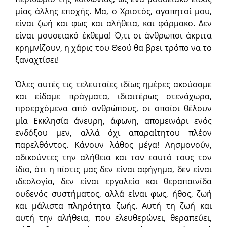
μίας άλλης εποχής. Μα, ο Χριστός, αγαπητοί μου,
είναι ζωή και φως και αλήθεια, και φάρμακο. Δεν
είναι μουσειακό έκθεμα! Ό,τι οι άνθρωποι άκριτα
κρημνίζουν, η χάρις του Θεού θα βρει τρόπο να το
ξαναχτίσει!
Όλες αυτές τις τελευταίες ιδίως ημέρες ακούσαμε
και είδαμε πράγματα, ιδιαιτέρως στενάχωρα,
προερχόμενα από ανθρώπους, οι οποίοι θέλουν
μία Εκκλησία άνευρη, άφωνη, απομεινάρι ενός
ενδόξου μεν, αλλά όχι απαραίτητου πλέον
παρελθόντος. Κάνουν λάθος μέγα! Λησμονούν,
αδικούντες την αλήθεια και τον εαυτό τους τον
ίδιο, ότι η πίστις μας δεν είναι αφήγημα, δεν είναι
ιδεολογία, δεν είναι εργαλείο και θεραπαινίδα
ουδενός συστήματος, αλλά είναι φως, ήθος, ζωή
και μάλιστα πληρότητα ζωής. Αυτή τη ζωή και
αυτή την αλήθεια, που ελευθερώνει, θεραπεύει,