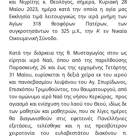
και Νιγρίτης κ. Θεολόγος, σήμερα, Κυριακή 28
Μαΐου 2023, ημέρα κατά την οποία η αγία μας
Εκκλησία τιμά λειτουργικώς την ιερά μνήμη των
Αγίων 318 θεοφόρων Πατέρων, των
συγκροτησάντων το 325 μ.Χ., την Α’ εν Νικαία
Οικουμενική Σύνοδο.
Κατά την διάρκεια της θ. Μυσταγωγίας στον ως
είρηται ιερό Ναό, όπου από της παρελθούσης
Παρασκευής 26 και έως της ερχομένης Τετάρτης
31 Μαΐου, ευρίσκεται η δεξιά χείρα εκ του ιερού
και πανσεβασμίου λειψάνου του Αγ. Σπυρίδωνος,
Επισκόπου Τριμυθούντος, του θαυματουργού, από
τον ομώνυμο ιερό Ναό της νήσου Κερκύρας, προς
αγιασμό και ενίσχυση του λαού του Θεού, ιδίως δε
των μαθητών και μαθητριών, που σε λίγες ημέρες
θα διαγωνισθούν στις εφετεινές Πανελλήνιες
εξετάσεις, τελέσθηκε και η εις πρεσβύτερον
χειροτονία του ευλαβεστάτου διακόνου π.