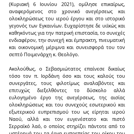
(Κυριακή 6 Ιουνίου 2021), ομίλησε επικαίρως,
αναφερόμενος στο χρονικό ανεγέρσεως και
ολοκληρώσεως του ιερού έργου και στο ιστορικό
γεγονός των Εγκαινίων. Ευχαρίστησε δε υιϊκώς και
καθηκόντως για την πατρική επιστασία, το συνεχές
ενδιαφέρον, την συνεχή και έμπρακτη, πνευματική
και οικονομική μέριμνα και συνεισφορά του τον
σεπτό Ποιμενάρχη κ. Θεολόγο.
Ακολούθως, ο Σεβασμιώτατος επαίνεσε δικαίως
τόσο τον π. Ιορδάνη όσο και τους καλούς του
συνεργάτες, τους φιλοτίμως αναλαβόντες και
επιτυχώς διεξελθόντες το δύσκολο αλλά
ευλογημένο έργο της ανεγέρσεως, της αισίας
ολοκληρώσεως και του συνεχούς εσωτερικού και
εξωτερικού ευπρεπισμού του ως είρηται ιερού
Ναού, αλλά και τον ευγενέστατο και πιστό
Σερραϊκό λαό, ο οποίος στηρίζει πάντοτε από το
υστέρημά του τα έργα ευπρεπείας του οίκου του