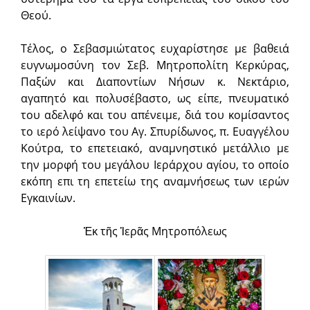
Θεού.
Τέλος, ο Σεβασμιώτατος ευχαρίστησε με βαθειά
ευγνωμοσύνη τον Σεβ. Μητροπολίτη Κερκύρας,
Παξών και Διαποντίων Νήσων κ. Νεκτάριο,
αγαπητό και πολυσέβαστο, ως είπε, πνευματικό
του αδελφό και του απένειμε, διά του κομίσαντος
το ιερό λείψανο του Αγ. Σπυρίδωνος, π. Ευαγγέλου
Κούτρα, το επετειακό, αναμνηστικό μετάλλιο με
την μορφή του μεγάλου Ιεράρχου αγίου, το οποίο
εκόπη επι τη επετείω της αναμνήσεως των ιερών
Εγκαινίων.
Ἐκ τῆς Ἱερᾶς Μητροπόλεως