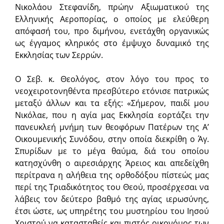
Νικολάου Στεφανίδη, πρώην Αξιωματικού της
Ελληνικής Αεροπορίας, ο οποίος με ελεύθερη
απόφασή του, προ διμήνου, ενετάχθη οργανικώς
ως έγγαμος κληρικός στο έμψυχο δυναμικό της
Εκκλησίας των Σερρών.
Ο Σεβ. κ. Θεολόγος, στον λόγο του προς το
νεοχειροτονηθέντα πρεσβύτερο ετόνισε πατρικώς
μεταξύ άλλων και τα εξής: «Σήμερον, παιδί μου
Νικόλαε, που η αγία μας Εκκλησία εορτάζει την
πανευκλεή μνήμη των θεοφόρων Πατέρων της Α’
Οικουμενικής Συνόδου, στην οποία διεκρίθη ο Άγ.
Σπυρίδων με το μέγα θαύμα, διά του οποίου
κατησχύνθη ο αιρεσιάρχης Άρειος και απεδείχθη
περίτρανα η αλήθεια της ορθοδόξου πίστεώς μας
περί της Τριαδικότητος του Θεού, προσέρχεσαι να
λάβεις τον δεύτερο βαθμό της αγίας ιερωσύνης,
έτσι ώστε, ως υπηρέτης του μυστηρίου του Ιησού
Χριστού να κατασταθείς και πιστός οικονόμος των