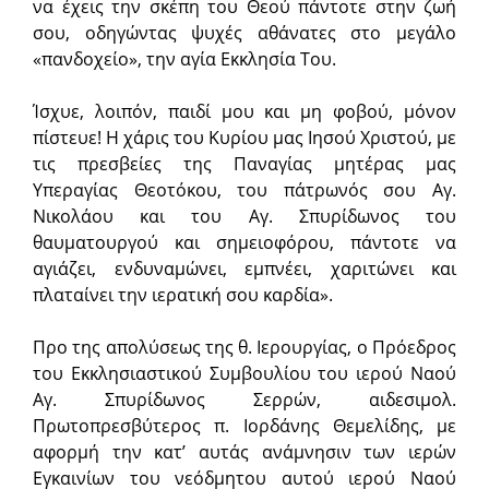
να έχεις την σκέπη του Θεού πάντοτε στην ζωή
σου, οδηγώντας ψυχές αθάνατες στο μεγάλο
«πανδοχείο», την αγία Εκκλησία Του.
Ίσχυε, λοιπόν, παιδί μου και μη φοβού, μόνον
πίστευε! Η χάρις του Κυρίου μας Ιησού Χριστού, με
τις πρεσβείες της Παναγίας μητέρας μας
Υπεραγίας Θεοτόκου, του πάτρωνός σου Αγ.
Νικολάου και του Αγ. Σπυρίδωνος του
θαυματουργού και σημειοφόρου, πάντοτε να
αγιάζει, ενδυναμώνει, εμπνέει, χαριτώνει και
πλαταίνει την ιερατική σου καρδία».
Προ της απολύσεως της θ. Ιερουργίας, ο Πρόεδρος
του Εκκλησιαστικού Συμβουλίου του ιερού Ναού
Αγ. Σπυρίδωνος Σερρών, αιδεσιμολ.
Πρωτοπρεσβύτερος π. Ιορδάνης Θεμελίδης, με
αφορμή την κατ’ αυτάς ανάμνησιν των ιερών
Εγκαινίων του νεόδμητου αυτού ιερού Ναού