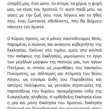
ύπαρξή μας, έτσι ώστε, το στόμα, τα χέρια, η ψυχή
μας, να είναι του Χριστού. Γι’ αυτό παιδί μου, να
γίνεις με την ζωή σου, τους λόγους και το ήθος
σου, ένας ζωντανός οδοδείκτης, που θα δείχνεις
πάντοτε τον Χριστό.
Ο Κύριος Ιησούς, ως ο μόνος παντοδύναμος Θεός,
παραμένει ο αιώνιος και ανίκητος κυβερνήτης της
Εκκλησίας. Εκείνος στο τιμόνι, εμείς στα κουπιά
του σκάφους της Εκκλησίας, μιμούμενοι το έργο
των μεγάλων μορφών της πίστεώς μας, των αγίων
Πατέρων, οι οποίοι ως μυροθήκες του παναγίου
Πνεύματος, ως σάλπιγγες και στόματα του θείου
Λόγου, ως εύοσμα άνθη του Παραδείσου και
αστέρες πολύφωτοι, ως γενναίοι στρατιώτες της
παρατάξεως του Κυρίου, προεμάχησαν υπέρ της
Ευαγγελικής αληθείας. Η ορθόδοξος Εκκλησία είναι
η μία και μόνη Εκκλησία του Χριστού, Εκκλησία
Πατερική και Παραδοσιακή, όχι συντηρητική, όπως