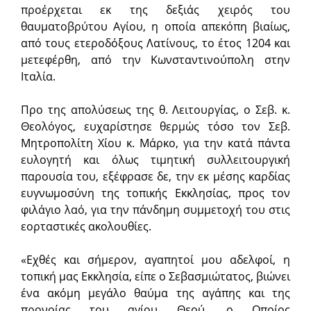
προέρχεται εκ της δεξιάς χειρός του
θαυματοβρύτου Αγίου, η οποία απεκόπη βιαίως,
από τους ετεροδόξους Λατίνους, το έτος 1204 και
μετεφέρθη, από την Κωνσταντινούπολη στην
Ιταλία.
Προ της απολύσεως της θ. Λειτουργίας, ο Σεβ. κ.
Θεολόγος, ευχαρίστησε θερμώς τόσο τον Σεβ.
Μητροπολίτη Χίου κ. Μάρκο, για την κατά πάντα
ευλογητή και όλως τιμητική συλλειτουργική
παρουσία του, εξέφρασε δε, την εκ μέσης καρδίας
ευγνωμοσύνη της τοπικής Εκκλησίας, προς τον
φιλάγιο λαό, για την πάνδημη συμμετοχή του στις
εορταστικές ακολουθίες.
«Εχθές και σήμερον, αγαπητοί μου αδελφοί, η
τοπική μας Εκκλησία, είπε ο Σεβασμιώτατος, βιώνει
ένα ακόμη μεγάλο θαύμα της αγάπης και της
προνοίας του αγίου Θεού, ο Οποίος