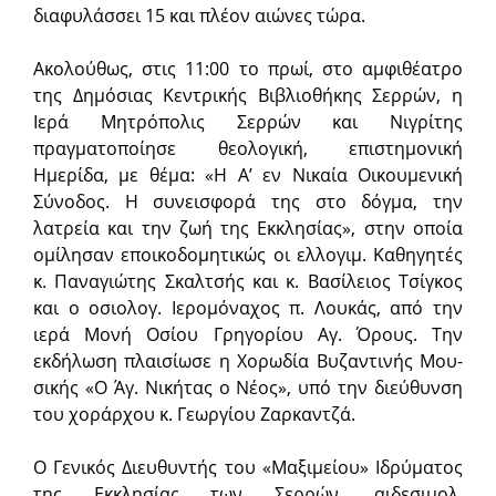
διαφυλάσσει 15 και πλέον αιώνες τώρα.
Ακολούθως, στις 11:00 το πρωί, στο αμφιθέατρο
της Δη­μόσιας Κεντρικής Βιβλιοθή­κης Σερρών, η
Ιερά Μητρόπολις Σερρών και Νιγρίτης
πραγματοποίησε θεολογική, επιστημονική
Ημερίδα, με θέμα: «Η Α’ εν Νικαία Οικουμενική
Σύνοδος. Η συνεισφορά της στο δόγμα, την
λατρεία και την ζωή της Εκκλησίας», στην οποία
ομίλησαν εποικοδομητικώς οι ελλογιμ. Καθηγητές
κ. Παναγιώτης Σκαλτσής και κ. Βασίλειος Τσίγκος
και ο οσιολογ. Ιερομόναχος π. Λουκάς, από την
ιερά Μονή Οσίου Γρηγορίου Αγ. Όρους. Την
εκδήλωση πλαισίωσε η Χορωδία Βυ­­ζα­ντινής Μου­
σικής «Ο Άγ. Νικήτας ο Νέος», υπό την διεύθυνση
του χοράρχου κ. Γεωργίου Ζαρκαντζά.
Ο Γενικός Διευθυντής του «Μαξιμείου» Ιδρύματος
της Εκκλησίας των Σερρών, αιδεσιμολ.