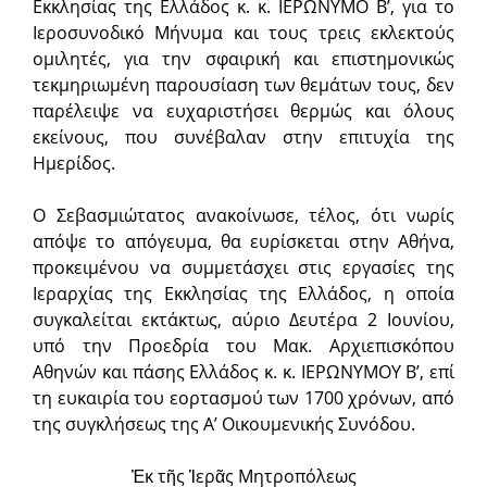
Εκκλησίας της Ελλάδος κ. κ. ΙΕΡΩΝΥΜΟ Β’, για το
Ιεροσυνοδικό Μήνυμα και τους τρεις εκλεκτούς
ομιλητές, για την σφαιρική και επιστημονικώς
τεκμηριωμένη παρουσίαση των θεμάτων τους, δεν
παρέλειψε να ευχαριστήσει θερμώς και όλους
εκείνους, που συνέβαλαν στην επιτυχία της
Ημερίδος.
Ο Σεβασμιώτατος ανακοίνωσε, τέλος, ότι νωρίς
απόψε το απόγευμα, θα ευρίσκεται στην Αθήνα,
προκειμένου να συμμετάσχει στις εργασίες της
Ιεραρχίας της Εκκλησίας της Ελλάδος, η οποία
συγκαλείται εκτάκτως, αύριο Δευτέρα 2 Ιουνίου,
υπό την Προεδρία του Μακ. Αρχιεπισκόπου
Αθηνών και πάσης Ελλάδος κ. κ. ΙΕΡΩΝΥΜΟΥ Β’, επί
τη ευκαιρία του εορτασμού των 1700 χρόνων, από
της συγκλήσεως της Α’ Οικουμενικής Συνόδου.
Ἐκ τῆς Ἱερᾶς Μητροπόλεως