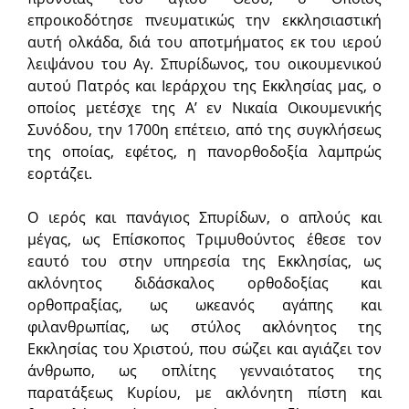
επροικοδότησε πνευματικώς την εκκλησιαστική
αυτή ολκάδα, διά του αποτμήματος εκ του ιερού
λειψάνου του Αγ. Σπυρίδωνος, του οικουμενικού
αυτού Πατρός και Ιεράρχου της Εκκλησίας μας, ο
οποίος μετέσχε της Α’ εν Νικαία Οικουμενικής
Συνόδου, την 1700η επέτειο, από της συγκλήσεως
της οποίας, εφέτος, η πανορθοδοξία λαμπρώς
εορτάζει.
Ο ιερός και πανάγιος Σπυρίδων, ο απλούς και
μέγας, ως Επίσκοπος Τριμυθούντος έθεσε τον
εαυτό του στην υπηρεσία της Εκκλησίας, ως
ακλόνητος διδάσκαλος ορθοδοξίας και
ορθοπραξίας, ως ωκεανός αγάπης και
φιλανθρωπίας, ως στύλος ακλόνητος της
Εκκλησίας του Χριστού, που σώζει και αγιάζει τον
άνθρωπο, ως οπλίτης γενναιότατος της
παρατάξεως Κυρίου, με ακλόνητη πίστη και