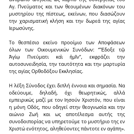
Αγ. Πνεύματος και των θεουμένων διακόνων του
μυστηρίου της πίστεως, εκείνων, που διασώζουν
την χαρισματική κλήση και την δωρεά της αγίας
Ιερωσύνης.
Το θεσπέσιο εκείνο προοίμιο των Αποφάσεων
όλων των Οικουμενικών Συνόδων: ‘’Ἔδοξε τῷ
Ἁγίῳ Πνεύματι καὶ ἡμῖν’’, εκφράζει την
αυτοσυνειδησία, την ταυτότητα και την μαρτυρία
της αγίας Ορθοδόξου Εκκλησίας.
Η λέξη Σύνοδος έχει διπλή έννοια και σημασία. Να
οδεύουμε, δηλαδή, όχι θεωρητικώς, αλλά
εμπειρικώς μαζί με τον Ιησούν Χριστόν, που είναι
η μόνη Οδός, που οδηγεί στην θεογνωσία και την
αιώνιο Ζωή και ως αποτέλεσμα αυτής της
συνοδοιπορίας να υπηρετούμε το μυστήριο της εν
Χριστώ ενότητος, αληθεύοντες πάντοτε εν αγάπη».