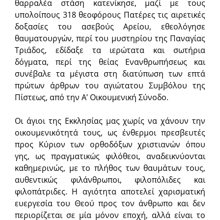
θαρραλέα στάση κατενίκησε, μαζί με τους
υπολοίπους 318 θεοφόρους Πατέρες τις αιρετικές
δοξασίες του ασεβούς Αρείου, εθεολόγησε
θαυματουργών, περί του μυστηρίου της Παναγίας
Τριάδος, εδίδαξε τα ιερώτατα και σωτήρια
δόγματα, περί της θείας Ενανθρωπήσεως και
συνέβαλε τα μέγιστα στη διατύπωση των επτά
πρώτων άρθρων του αγιώτατου Συμβόλου της
Πίστεως, από την Α’ Οικουμενική Σύνοδο.
Οι άγιοι της Εκκλησίας μας χωρίς να χάνουν την
οικουμενικότητά τους, ως ένθερμοι πρεσβευτές
προς Κύριον των ορθοδόξων χριστιανών όπου
γης, ως πραγματικώς φιλόθεοι, αναδεικνύονται
καθημερινώς, με το πλήθος των θαυμάτων τους,
αυθεντικώς φιλάνθρωποι, φιλοπόλιδες και
φιλοπάτριδες. Η αγιότητα αποτελεί χαρισματική
ευεργεσία του Θεού προς τον άνθρωπο και δεν
περιορίζεται σε μία μόνον εποχή, αλλά είναι το