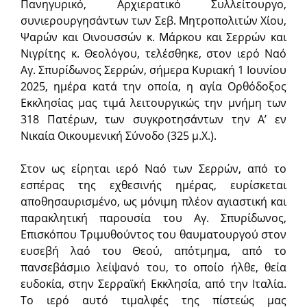
Πανηγυρικό, Αρχιερατικό Συλλείτουργο,
συνιερουργησάντων των Σεβ. Μητροπολιτών Χίου,
Ψαρών και Οινουσσών κ. Μάρκου και Σερρών και
Νιγρίτης κ. Θεολόγου, τελέσθηκε, στον ιερό Ναό
Αγ. Σπυρίδωνος Σερρών, σήμερα Κυριακή 1 Ιουνίου
2025, ημέρα κατά την οποία, η αγία Ορθόδοξος
Εκκλησίας μας τιμά λειτουργικώς την μνήμη των
318 Πατέρων, των συγκροτησάντων την Α’ εν
Νικαία Οικουμενική Σύνοδο (325 μ.Χ.).
Στον ως είρηται ιερό Ναό των Σερρών, από το
εσπέρας της εχθεσινής ημέρας, ευρίσκεται
αποθησαυρισμένο, ως μόνιμη πλέον αγιαστική και
παρακλητική παρουσία του Αγ. Σπυρίδωνος,
Επισκόπου Τριμυθούντος του θαυματουργού στον
ευσεβή λαό του Θεού, απότμημα, από το
πανσεβάσμιο λείψανό του, το οποίο ήλθε, θεία
ευδοκία, στην Σερραϊκή Εκκλησία, από την Ιταλία.
Το ιερό αυτό τιμαλφές της πίστεώς μας