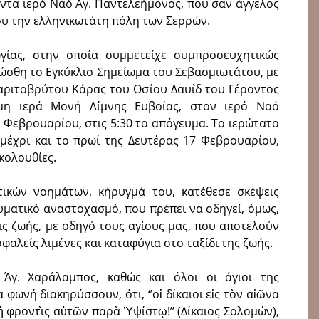
οντα ιερό Ναό Αγ. Παντελεήμονος, που σαν άγγελος
του την ελληνικωτάτη πόλη των Σερρών.
ίας, στην οποία συμμετείχε συμπροσευχητικώς
ώσθη το Εγκύκλιο Σημείωμα του Σεβασμιωτάτου, με
χαριτοβρύτου Κάρας του Οσίου Δαυΐδ του Γέροντος
η ιερά Μονή Λίμνης Ευβοίας, στον ιερό Ναό
 Φεβρουαρίου, στις 5:30 το απόγευμα. Το ιερώτατο
 μέχρι και το πρωί της Δευτέρας 17 Φεβρουαρίου,
κολουθίες.
ικών νοημάτων, κήρυγμά του, κατέθεσε σκέψεις
ευματικό αναστοχασμό, που πρέπει να οδηγεί, όμως,
ις ζωής, με οδηγό τους αγίους μας, που αποτελούν
αλείς λιμένες και καταφύγια στο ταξίδι της ζωής.
Άγ. Χαράλαμπος, καθώς και όλοι οι άγιοι της
 φωνή διακηρύσσουν, ότι, ‘’οἱ δίκαιοι εἰς τὸν αἰῶνα
 ἡ φροντὶς αὐτῶν παρὰ Ὑψίστῳ!’’ (Δίκαιος Σολομών),