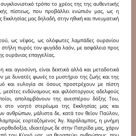
 συγκλονιστικό τρόπο το χρέος της της αυθεντικής
ικής πίστεως, που προβάλλει ενώπιόν μας, ως η
 Εκκλησίας μας δηλαδή, στην ηθική και πνευματική
 Θεού, ως νέφος, ως ολόφωτες λαμπάδες ουρανίου
η στήλη πυρός τον φυγάδα λαόν, με ασφάλεια προς
ης ουράνιας επαγγελίας.
η και αγιοσύνη, είναι δεκτικά αλλά και μεταδοτικά
υν με δυνατές φωνές το μυστήριο της ζωής και της
γμό και ευλογία σε όσους προστρέχουν με πίστη
ν, μεσίτες ενδύναμους και φιλόστοργους αδελφούς
ποίοι, απολαμβάνουν της ανεσπέρου δόξης Του,
ι στο νοητό στερέωμα της Εκκλησίας μας και
ν ανθρώπων, μάλιστα δε, κατά τον θείον Παύλον,
λαμπρώς εορταζόμενος Άγ. Χαράλαμπος, η μνήμη
νορθοδοξία, ιδιαιτέρως δε στην Πατρίδα μας, χάριν
 από τον Κύριό μας, να θεραπεύει ανθρώπους, που