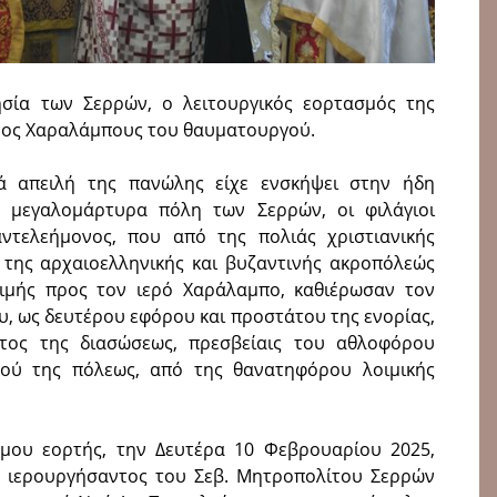
ησία των Σερρών, ο λειτουργικός εορτασμός της
ρος Χαραλάμπους του θαυματουργού.
ά απειλή της πανώλης είχε ενσκήψει στην ήδη
 μεγαλομάρτυρα πόλη των Σερρών, οι φιλάγιοι
ντελεήμονος, που από της πολιάς χριστιανικής
ς της αρχαιοελληνικής και βυζαντινής ακροπόλεώς
ιμής προς τον ιερό Χαράλαμπο, καθιέρωσαν τον
, ως δευτέρου εφόρου και προστάτου της ενορίας,
τος της διασώσεως, πρεσβείαις του αθλοφόρου
ού της πόλεως, από της θανατηφόρου λοιμικής
ύμου εορτής, την Δευτέρα 10 Φεβρουαρίου 2025,
α, ιερουργήσαντος του Σεβ. Μητροπολίτου Σερρών