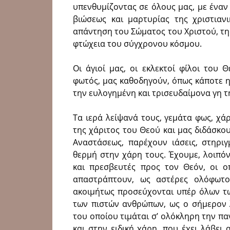
υπενθυμίζοντας σε όλους μας, με έναν
βιώσεως και μαρτυρίας της χριστιαν
απάντηση του Σώματος του Χριστού, της
φτώχεια του σύγχρονου κόσμου.
Οι άγιοί μας, οι εκλεκτοί φίλοι του
φωτός, μας καθοδηγούν, όπως κάποτε 
την ευλογημένη και τρισευδαίμονα γη τ
Τα ιερά λείψανά τους, γεμάτα φως, χάρ
της χάριτος του Θεού και μας διδάσκο
Αναστάσεως, παρέχουν ιάσεις, στηρι
θερμή στην χάρη τους. Έχουμε, λοιπό
και πρεσβευτές προς τον Θεόν, οι ο
απαστράπτουν, ως αστέρες ολόφωτο
ακοιμήτως προσεύχονται υπέρ όλων τω
των πιστών ανθρώπων, ως ο σήμερον 
του οποίου τιμάται σ’ ολόκληρη την πα
και στην ειδική χάρη, που έχει λάβει