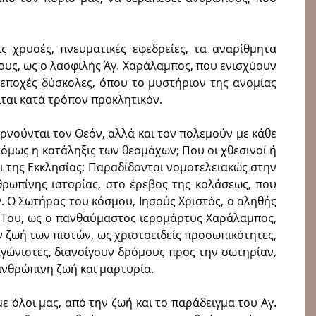
ις χρυσές, πνευματικές εφεδρείες, τα αναρίθμητα
υς, ως ο λαοφιλής Άγ. Χαράλαμπος, που ενισχύουν
 εποχές δύσκολες, όπου το μυστήριον της ανομίας
ίται κατά τρόπον προκλητικόν.
ρνούνται τον Θεόν, αλλά και τον πολεμούν με κάθε
όμως η κατάληξις των θεομάχων; Που οι χθεσινοί ή
αι της Εκκλησίας; Παραδίδονται νομοτελειακώς στην
ρωπίνης ιστορίας, στο έρεβος της κολάσεως, που
ν. Ο Σωτήρας του κόσμου, Ιησούς Χριστός, ο αληθής
οί Του, ως ο πανθαύμαστος ιερομάρτυς Χαράλαμπος,
ν ζωή των πιστών, ως χριστοειδείς προσωπικότητες,
αγώνιστες, διανοίγουν δρόμους προς την σωτηρίαν,
ανθρώπινη ζωή και μαρτυρία.
ε όλοι μας, από την ζωή και το παράδειγμα του Αγ.