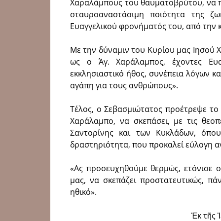
Χαραλάμπους του θαυματοβρύτου, να π
σταυροαναστάσιμη ποιότητα της ζω
Ευαγγελικού φρονήματός του, από την 
Με την δύναμιν του Κυρίου μας Ιησού Χρ
ως ο Άγ. Χαράλαμπος, έχοντες Ευα
εκκλησιαστικό ήθος, συνέπεια λόγων κα
αγάπη για τους ανθρώπους».
Τέλος, ο Σεβασμιώτατος προέτρεψε το 
Χαράλαμπο, να σκεπάσει, με τις θεοπ
Σαντορίνης και των Κυκλάδων, όπου
δραστηριότητα, που προκαλεί εύλογη α
«Ας προσευχηθούμε θερμώς, ετόνισε ο
μας, να σκεπάζει προστατευτικώς, πά
ηθικό».
Ἐκ τῆς 