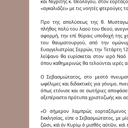
και Νιγρίτης κ. Θεολόγου, στον εορτάζ
«αγκαλιάζει» με τις νοητές φτερούγες 
Προ της απολύσεως της θ. Μυσταγωγ
πλήθος πολύ του λαού του Θεού, ανεγν
αφορμή, την επί θύραις υποδοχή της 
του θαυματουργού, από την ομώνυμ
Ευαγγελιστρίας Σερρών, την Τετάρτη 12
λείψανο θα ευρίσκεται στον ιερό Ναό
όπου καθημε­ρινώς θα τελούνται ιερές α
Ο Σεβασμιώτατος, στο μεστό πνευματ
ωφέλιμες και διδακτικές για γόνιμο, πν
όπως ετόνισε και σε σωτήριες αποφάσε
αξεπέραστα πρότυπα χριστοζωής και ασφ
«Ο σήμερον λαμπρώς εορταζόμενος 
Εκκλησίας, είπε ο Σεβασμιώτατος, με μία
ζῶσι, καὶ ἐν Κυρίῳ ὁ μισθὸς αὐτῶν, καὶ