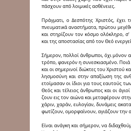
πάσχουν από λοιμικές ασθένειες.
Πράγματι, ο Δεσπότης Χριστός, έχει τ
πνευματικά αναστήματα, πρώτου μεγέθο
και στηρίζουν τον κόσμο ολόκληρο, σ’
και της αποστασίας από τον Θεό ενεργε
Σήμερον, πολλοί άνθρωποι, όχι μόνον α
τρόπο, φανερόν η συνεσκιασμένο. Ποιά 
και οι σημερινοί διώκτες του Χριστού κ
λησμοσύνη και στην απαξίωση της ανθ
ετοίμασαν οι ίδιοι για τους εαυτούς τω
Θεός και τέλειος άνθρωπος και οι άγι
ζουν εις τον αιώνα και μεταφέρουν στη
χάριν, χαράν, ευλογίαν, δυνάμεις ακατ
φωτίζουν, ομορφαίνουν, αγιάζουν την 
Είναι ανάγκη και σήμερον, να διδαχθούμ