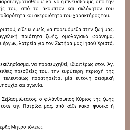
αραδειγματισθούμε και να εμπνευσθούμε, από την
ής του, από το άκαμπτον και ακλόνητον του
καθαρότητα και ακεραιότητα του χαρακτήρος του.
ιστού, είθε κι εμείς, να πορευόμεθα στην ζωή μας,
γγελική ποιότητα ζωής, ομολογιακό φρόνημα,
ι έργων, λατρεία για τον Σωτήρα μας Ιησού Χριστό,
εκκλησίασμα, να προσευχηθεί, ιδιαιτέρως στον Άγ.
ειθείς πρεσβείες του, την ευρύτερη περιοχή της
 τελευταίως παρατηρείται μία έντονη σεισμική
νησυχία και αγωνία.
 Σεβασμιώτατος, ο φιλάνθρωπος Κύριος της ζωής
ντοτε την Πατρίδα μας, από κάθε κακό, φυσικό ή
Ἱερᾶς Μητροπόλεως