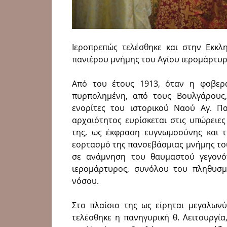
Ιεροπρεπώς τελέσθηκε και στην Εκκλ
πανιέρου μνήμης του Αγίου ιερομάρτυ
Από του έτους 1913, όταν η φοβερ
πυρπολημένη, από τους Βουλγάρους,
ενορίτες του ιστορικού Ναού Αγ. Πα
αρχαιότητος ευρίσκεται στις υπώρειε
της, ως έκφραση ευγνωμοσύνης και τ
εορτασμό της πανσεβάσμιας μνήμης του
σε ανάμνηση του θαυμαστού γεγονό
ιερομάρτυρος, συνόλου του πληθυσμ
νόσου.
Στο πλαίσιο της ως είρηται μεγαλων
τελέσθηκε η πανηγυρική θ. Λειτουργί