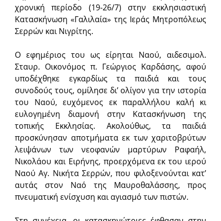
χρονική περίοδο (19-26/7) στην εκκλησιαστική
Κατασκήνωση «Γαλιλαία» της Ιεράς Μητροπόλεως
Σερρών και Νιγρίτης.
Ο εφημέριος του ως είρηται Ναού, αιδεσιμολ.
Σταυρ. Οικονόμος π. Γεώργιος Καρδάσης, αφού
υποδέχθηκε εγκαρδίως τα παιδιά και τους
συνοδούς τους, ομίλησε δι’ ολίγον για την ιστορία
του Ναού, ευχόμενος εκ παραλλήλου καλή κι
ευλογημένη διαμονή στην Κατασκήνωση της
τοπικής Εκκλησίας. Ακολούθως, τα παιδιά
προσκύνησαν αποτμήματα εκ των χαριτοβρύτων
λειψάνων των νεοφανών μαρτύρων Ραφαήλ,
Νικολάου και Ειρήνης, προερχόμενα εκ του ιερού
Ναού Αγ. Νικήτα Σερρών, που φιλοξενούνται κατ’
αυτάς στον Ναό της Μαυροθαλάσσης, προς
πνευματική ενίσχυση και αγιασμό των πιστών.
Στη συνέχεια, οι κατασκηνώτριες έφθασαν στην