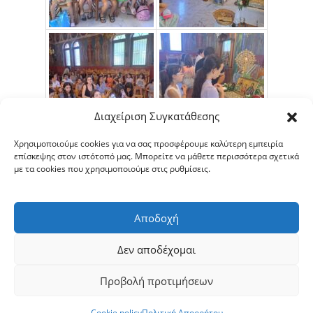
Διαχείριση Συγκατάθεσης
Χρησιμοποιούμε cookies για να σας προσφέρουμε καλύτερη εμπειρία
επίσκεψης στον ιστότοπό μας. Μπορείτε να μάθετε περισσότερα σχετικά
με τα cookies που χρησιμοποιούμε στις ρυθμίσεις.
Αποδοχή
Δεν αποδέχομαι
Προβολή προτιμήσεων
Copyright © 2026 ΙΕΡΑ ΜΗΤΡΟΠΟΛΙΣ ΣΕΡΡΩΝ ΚΑΙ ΝΙΓΡΙΤΗΣ
|
Πολιτική Απορρήτου
|
Πολιτική Cookies
Cookie policy
Πολιτική Απορρήτου