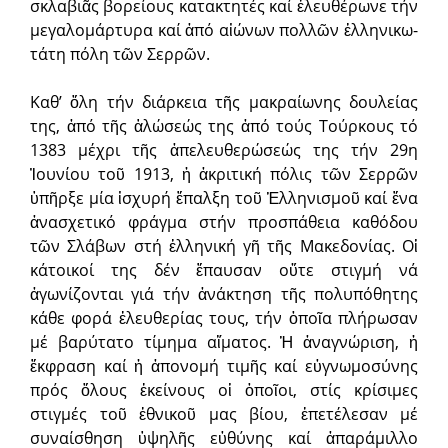
σκλαβιᾶς βορείους κατακτητές καί ἐλευθέρωνε τήν
μεγαλομάρτυρα καί ἀπό αἰώνων πολλῶν ἑλληνικω­
τά­τη πόλη τῶν Σερρῶν.
Καθ’ ὅλη τήν διάρκεια τῆς μακραίωνης δουλείας
της, ἀπό τῆς ἁλώ­σεώς της ἀπό τούς Τούρκους τό
1383 μέχρι τῆς ἀπελευθερώσεώς της τήν 29η
Ἰουνίου τοῦ 1913, ἡ ἀκριτική πόλις τῶν Σερρῶν
ὑπῆρξε μία ἰσχυρή ἔπαλξη τοῦ Ἑλληνισμοῦ καί ἕνα
ἀνασχετικό φράγμα στήν προσπάθεια καθόδου
τῶν Σλάβων στή ἑλληνική γῆ τῆς Μακεδονίας. Οἱ
κάτοικοί της δέν ἔπαυ­σαν οὔτε στιγμή νά
ἀγωνίζονται γιά τήν ἀνάκτηση τῆς πολυπόθητης
κά­θε φο­ρά ἐλευθερίας τους, τήν ὁποῖα πλήρωσαν
μέ βαρύτατο τίμημα αἵ­ματος. Ἡ ἀναγνώριση, ἡ
ἔκφραση καί ἡ ἀπονομή τιμῆς καί εὐγνωμοσύ­νης
πρός ὅλους ἐκείνους οἱ ὁποῖοι, στίς κρίσιμες
στιγμές τοῦ ἐθνικοῦ μας βίου, ἐπε­τέλεσαν μέ
συναίσθηση ὑψηλῆς εὐθύνης καί ἀπαράμιλλο