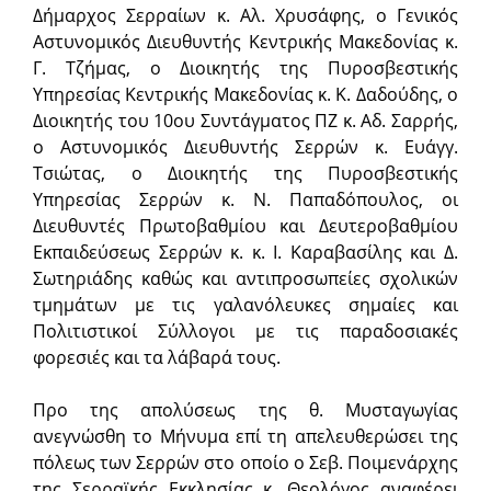
Δήμαρχος Σερραίων κ. Αλ. Χρυσάφης, ο Γενικός
Αστυνομικός Διευθυντής Κεντρικής Μακεδονίας κ.
Γ. Τζήμας, ο Διοικητής της Πυροσβεστικής
Υπηρεσίας Κεντρικής Μακεδονίας κ. Κ. Δαδούδης, ο
Διοικητής του 10ου Συντάγματος ΠΖ κ. Αδ. Σαρρής,
ο Αστυνομικός Διευθυντής Σερρών κ. Ευάγγ.
Τσιώτας, ο Διοικητής της Πυροσβεστικής
Υπηρεσίας Σερρών κ. Ν. Παπαδόπουλος, οι
Διευθυντές Πρωτοβαθμίου και Δευτεροβαθμίου
Εκπαιδεύσεως Σερρών κ. κ. Ι. Καραβασίλης και Δ.
Σωτηριάδης καθώς και αντιπροσωπείες σχολικών
τμημάτων με τις γαλανόλευκες σημαίες και
Πολιτιστικοί Σύλλογοι με τις παραδοσιακές
φορεσιές και τα λάβαρά τους.
Προ της απολύσεως της θ. Μυσταγωγίας
ανεγνώσθη το Μήνυμα επί τη απελευθερώσει της
πόλεως των Σερρών στο οποίο ο Σεβ. Ποιμενάρχης
της Σερραϊκής Εκκλησίας κ. Θεολόγος αναφέρει