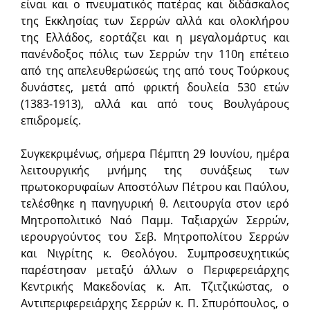
είναι και ο πνευματικός πατέρας και διδάσκαλος
της Εκκλησίας των Σερρών αλλά και ολοκλήρου
της Ελλάδος, εορτάζει και η μεγαλομάρτυς και
πανένδοξος πόλις των Σερρών την 110η επέτειο
από της απελευθερώσεώς της από τους Τούρκους
δυνάστες, μετά από φρικτή δουλεία 530 ετών
(1383-1913), αλλά και από τους Βουλγάρους
επιδρομείς.
Συγκεκριμένως, σήμερα Πέμπτη 29 Ιουνίου, ημέρα
λειτουργικής μνήμης της συνάξεως των
πρωτοκορυφαίων Αποστόλων Πέτρου και Παύλου,
τελέσθηκε η πανηγυρική θ. Λειτουργία στον ιερό
Μητροπολιτικό Ναό Παμμ. Ταξιαρχών Σερρών,
ιερουργούντος του Σεβ. Μητροπολίτου Σερρών
και Νιγρίτης κ. Θεολόγου. Συμπροσευχητικώς
παρέστησαν μεταξύ άλλων ο Περιφερειάρχης
Κεντρικής Μακεδονίας κ. Απ. Τζιτζικώστας, o
Αντιπεριφερειάρχης Σερρών κ. Π. Σπυρόπουλος, ο