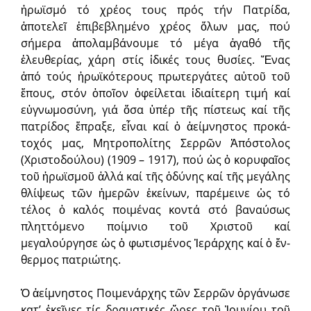
ἡρωϊσμό τό χρέ­ος τους πρός τήν Πατρίδα,
ἀποτελεῖ ἐπιβεβλημένο χρέος ὅλων μας, πού
σήμερα ἀπολαμβάνουμε τό μέγα ἀγαθό τῆς
ἐλευθερίας, χάρη στίς ἰδικές τους θυσίες. Ἕνας
ἀπό τούς ἡρωϊκότερους πρωτεργάτες αὐτοῦ τοῦ
ἔπους, στόν ὁποῖον ὀφείλεται ἰδιαίτερη τιμή καί
εὐγνωμοσύνη, γιά ὅσα ὑπέρ τῆς πίστεως καί τῆς
πατρίδος ἔπραξε, εἶναι καί ὁ ἀείμνηστος προκά­
τοχός μας, Μητροπολίτης Σερρῶν Ἀπόστολος
(Χριστοδούλου) (1909 – 1917), πού ὡς ὁ κο­ρυφαῖος
τοῦ ἡρωϊσμοῦ ἀλλά καί τῆς ὀδύνης καί τῆς μεγάλης
θλίψεως τῶν ἡμερῶν ἐκείνων, παρέ­μεινε ὡς τό
τέλος ὁ καλός ποιμένας κοντά στό βαναύσως
πληττόμενο ποί­μνιο τοῦ Χριστοῦ καί
μεγαλούργησε ὡς ὁ φωτισμένος Ἱεράρχης καί ὁ ἔν­
θερμος πατριώτης.
Ὁ ἀείμνηστος Ποιμενάρχης τῶν Σερρῶν ὀργάνωσε
κατ’ ἐκεῖνες τίς δραματικές ὥρες τοῦ Ἰουνίου τοῦ