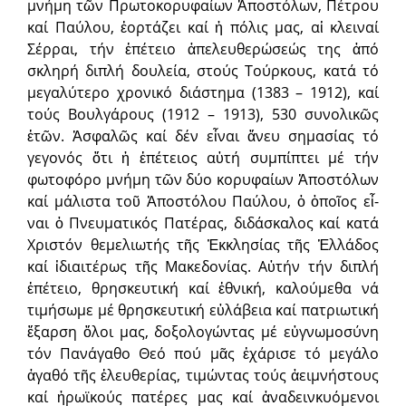
μνήμη τῶν Πρωτο­κο­ρυφαίων Ἀποστόλων, Πέ­τρου
καί Παύλου, ἑορτάζει καί ἡ πόλις μας, αἱ κλειναί
Σέρραι, τήν ἐπέ­τειο ἀπελευθερώσεώς της ἀπό
σκληρή διπλή δου­λεία, στούς Τούρκους, κατά τό
μεγαλύτερο χρονικό διάστημα (1383 – 1912), καί
τούς Βουλγάρους (1912 – 1913), 530 συνολικῶς
ἐτῶν. Ἀσφαλῶς καί δέν εἶναι ἄνευ σημασί­ας τό
γεγονός ὅτι ἡ ἐπέτειος αὐτή συμπίπτει μέ τήν
φωτοφόρο μνήμη τῶν δύο κορυφαίων Ἀποστόλων
καί μάλιστα τοῦ Ἀποστόλου Παύ­λου, ὁ ὁποῖος εἶ­
ναι ὁ Πνευματικός Πατέρας, διδάσκαλος καί κατά
Χριστόν θεμελιωτής τῆς Ἐκκλησίας τῆς Ἑλλάδος
καί ἰδιαιτέρως τῆς Μακεδονί­ας. Αὐτήν τήν διπλή
ἐπέτειο, θρησκευτική καί ἐθνική, καλούμεθα νά
τιμήσωμε μέ θρη­σκευτική εὐλάβεια καί πατριωτική
ἔξαρση ὅλοι μας, δοξολογώντας μέ εὐ­γνωμοσύνη
τόν Πανάγαθο Θεό πού μᾶς ἐχάρισε τό μεγάλο
ἀγαθό τῆς ἐλευθερίας, τιμώντας τούς ἀειμνήστους
καί ἡρωϊκούς πατέρες μας καί ἀναδεινκυόμενοι