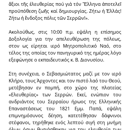
ἄξιοι τῆς ἐλευθερίας πού γιά τόν Ἕλληνα ἀποτελεῖ
προϋπόθεση ζωῆς καί δημιουργίας. Ζήτω ἡ Ἑλλάς!
Ζήτω ἡ ἔνδοξος πόλις τῶν Σερρῶν!».
Ακολούθως, στις 10:00 π.μ. εψάλη η επίσημος
Δοξολογία για την απελευθέρωση της πόλεως,
στον ως είρηται ιερό Μητροπολιτικό Ναό, στο
τέλος της οποίας τον πανηγυρικό της ημέρας λόγο
εξεφώνησε ο εκπαιδευτικός κ. Β. Διονυσίου.
Στη συνέχεια, ο Σεβασμιώτατος μαζί με τον ιερό
Κλήρο, τους Άρχοντες και τον πιστό λαό του Θεού,
μετέβησαν εν πομπή, στο χώρο της πλατείας
«Ελευθερίας» των Σερρών. Εκεί, ενώπιον του
ανδριάντος του Σερραίου ήρωος της Ελληνικής
Επαναστάσεως του 1821 Εμμ. Παπά, εψάλη
επιμνημόσυνος δέηση, κατετέθησαν δάφνινοι
στέφανοι, τηρήθηκε ενός λεπτού σιγή στη μνήμη
όλων όσων θυσιάσθηκαν για την ελευθερία των