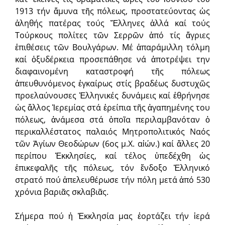
1913 τήν ἄμυνα τῆς πόλεως, προστα­τεύοντας ὡς
ἀ­ληθής πατέρας τούς Ἕλληνες ἀλλά καί τούς
Τούρκους πο­λίτες τῶν Σερρῶν ἀπό τίς ἄγριες
ἐπιθέσεις τῶν Βουλγάρων. Μέ ἀπαρά­μιλλη τόλμη
καί ὀξυδέρκεια προσεπάθησε νά ἀποτρέψει την
διαφαινομένη καταστροφή τῆς πόλεως
ἀπευθυνόμενος ἐγκαίρως στίς βραδέως δυστυχῶς
προελαύ­νουσες Ἑλληνικές δυνάμεις καί ἐθρήνησε
ὡς ἄλλος Ἱερεμίας στά ἐρείπια τῆς ἀγαπημένης του
πόλεως, ἀ­νάμεσα στά ὁποῖα περιλαμβανόταν ὁ
περι­καλλέστατος παλαιός Μητρο­πολι­τικός Ναός
τῶν Ἁγίων Θεοδώρων (6ος μ.Χ. αἰών.) καί ἄλλες 20
περίπου Ἐκκλησίες, καί τέλος ὑπεδέχθη ὡς
ἐπικεφαλῆς τῆς πό­λεως, τόν ἔνδοξο Ἑλληνικό
στρατό πού ἀπελευθέ­ρωσε τήν πόλη μετά ἀπό 530
χρόνια βαριᾶς σκλαβιᾶς.
Σήμερα πού ἡ Ἐκκλη­σία μας ἑορτάζει τήν ἱερά