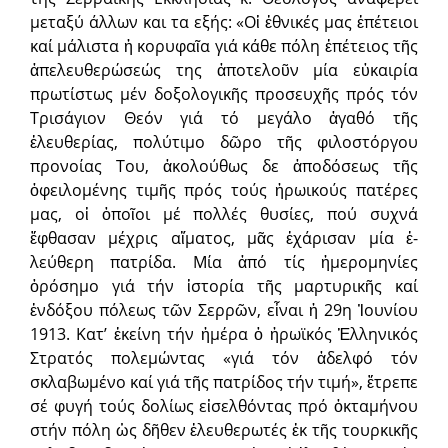
μεταξύ άλλων και τα εξής: «Οἱ ἐθνικές μας ἐπέτειοι
καί μάλιστα ἡ κορυφαῖα γιά κάθε πόλη ἐ­πέτειος τῆς
ἀπελευθερώσεώς της ἀποτελοῦν μία εὐκαιρία
πρωτίστως μέν δοξολογικῆς προσευχῆς πρός τόν
Τρισάγιον Θεόν γιά τό μεγάλο ἀγαθό τῆς
ἐλευθερίας, πολύτιμο δῶρο τῆς φιλοστόργου
προνοίας Του, ἀκολού­θως δε ἀποδόσεως τῆς
ὀφειλομένης τιμῆς πρός τούς ἡρωικούς πατέρες
μας, οἱ ὁποῖοι μέ πολλές θυσίες, πού συχνά
ἔφθασαν μέχρις αἵματος, μᾶς ἐχά­ρισαν μία ἐ­
λεύθερη πατρίδα. Μία ἀπό τίς ἡμερομηνίες
ὁρόσημο γιά τήν ἱστορία τῆς μαρτυρικῆς καί
ἐνδόξου πόλεως τῶν Σερρῶν, εἶναι ἡ 29η Ἰου­νίου
1913. Κατ’ ἐκείνη τήν ἡμέρα ὁ ἡρωϊκός Ἑλληνικός
Στρατός πο­λεμώντας «γιά τόν ἀδελφό τόν
σκλαβωμένο καί γιά τῆς πα­τρίδος τήν τι­μή», ἔτρεπε
σέ φυγή τούς δολίως εἰσελθόντας πρό ὀκταμήνου
στήν πόλη ὡς δῆθεν ἐλευθερωτές ἐκ τῆς τουρκικῆς