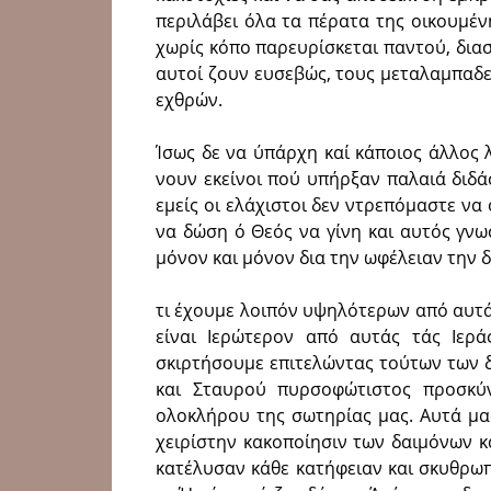
περιλάβει όλα τα πέρατα της οικουμένη
χωρίς κόπο παρευρίσκεται παντού, διασ
αυτοί ζουν ευσεβώς, τους μεταλαμπαδε
εχθρών.
Ίσως δε να ύπάρχη καί κάποιος άλλος 
νουν εκείνοι πού υπήρξαν παλαιά διδά
εμείς οι ελάχιστοι δεν ντρεπόμαστε να
να δώση ό Θεός να γίνη και αυτός γνω
μόνον και μόνον δια την ωφέλειαν την δι
τι έχουμε λοιπόν υψηλότερων από αυτά
είναι Ιερώτερον από αυτάς τάς Ιερ
σκιρτήσουμε επιτελώντας τούτων των 
και Σταυρού πυρσοφώτιστος προσκύν
ολοκλήρου της σωτηρίας μας. Αυτά μα
χειρίστην κακοποίησιν των δαιμόνων κ
κατέλυσαν κάθε κατήφειαν και σκυθρωπ