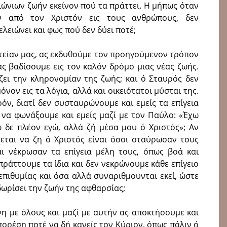
ιώνιων ζωήν εκείνον πού τα πράττει. Η μήπως όταν
 από τον Χριστόν εις τους ανθρώπους, δεν
λειώνει και φως πού δεν δύει ποτέ;
ιτείαν μας, ας εκδυθούμε τον προηγούμενον τρόπον
ας βαδίσουμε εις τον καλόν δρόμο μιας νέας ζωής.
ει την κληρονομίαν της ζωής; και ό Σταυρός δεν
ον εις τα λόγια, αλλά και οικειότατοι μύσται της.
όν, διατί δεν συσταυρώνουμε και εμείς τα επίγεια
 να φωνάξουμε και εμείς μαζί με τον Παύλο: «Έχω
ω δε πλέον εγώ, αλλά ζή μέσα μου ό Χριστός»; Αν
χεται να ζη ό Χριστός είναι όσοι σταύρωσαν τους
ι νέκρωσαν τα επίγεια μέλη τους, όπως βοά και
 πράττουμε τα ίδια και δεν νεκρώνουμε κάθε επίγειο
επιθυμίας και όσα αλλά συναριθμουνται εκεί, ώστε
δωρίσει την ζωήν της αφθαρσίας;
νη με όλους και μαζί με αυτήν ας αποκτήσουμε και
πορέση ποτέ να δή κανείς τον Κύριον, όπως πάλιν ό