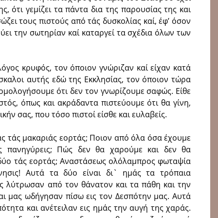
ς, ότι γεμίζει τα πάντα δια της παρουσίας της και
ώζει τους πιστούς από τάς δυσκολίας καί, έφ’ όσον
ύει την σωτηρίαν καί καταργεί τα σχέδια όλων των
λόγος κρυφός, τον όποιον γνώριζαν καί είχαν κατά
σκαλοι αυτής εδώ της Εκκλησίας, τον όποιον τώρα
 ομολογήσουμε ότι δεν τον γνωρίζουμε σαφώς. Είθε
στός, όπως και ακράδαντα πιστεύουμε ότι θα γίνη,
κήν σας, που τόσο πιστοί είσθε και ευλαβείς.
ς τάς μακαριάς εορτάς; Ποιον από όλα όσα έχουμε
άς πανηγύρεις; Πώς δεν θα χαρούμε και δεν θα
δύο τάς εορτάς; Αναστάσεως ολόλαμπρος φωταψία
ησις! Αυτά τα δύο είναι δι` ημάς τα τρόπαια
ς λύτρωσαν από τον θάνατον και τα πάθη και την
αι μας ωδήγησαν πίσω εις τον Δεσπότην μας. Αυτά
ότητα και ανέτειλαν εις ημάς την αυγή της χαράς.