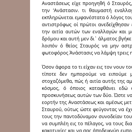
Αναστάσεως είχε προηγηθή ό Σταυρός
την ‘Ανάστασιν. τι θαυμαστή εναλλ
εκπληρώνεται εμφανέστατα ό λόγος του Σ
αντιστρόφως οί πρώτοι ανεδείχθησαν 
την αιτία αυτών των εναλλαγών και μ
δρόμου και αυτή μεν δι` άλματος βγήκε 
λοιπόν ό θείος Σταυρός να μην αστ
φωτοφόρος Άνάστασις να λάμψη τρεις η
Όσον άφορα το τι είχαν εις τον νουν το
τίποτε δεν ημπορούμε να ειπούμε 
στοχαζόμεθα, πώς ή αιτία αυτής της α
κόσμος, ό όποιος καταφθάνει εδώ
προσκυνήσεως αυτών των δύο. Ώστε να
εορτήν της Αναστάσεως και αμέσως με
Σταυρού, ούτως ώστε φεύγοντας να έχ
τους την παντοδύναμον συνοδείαν του,
να συμπλέη εις το πέλαγος, να τους δι
κακοτυχίες και να σας άποδεικνύη εμπρ