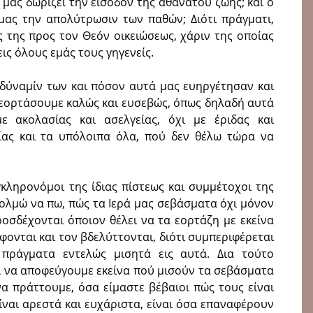
μας δωρίζει την εισοδον της αθανάτου ζωής; και ό
ας την απολύτρωσιν των παθών; Διότι πράγματι,
ς της προς τον Θεόν οικειώσεως, χάριν της οποίας
εις όλους εμάς τους γηγενείς.
 δύναμίν των και πόσον αυτά μας ευηργέτησαν και
 εορτάσουμε καλώς και ευσεβώς, όπως δηλαδή αυτά
ε ακολασίας και ασελγείας, όχι με έριδας και
κίας και τα υπόλοιπα όλα, πού δεν θέλω τώρα να
γκληρονόμοι της ίδιας πίστεως και συμμέτοχοι της
τολμώ να πω, πώς τα Ιερά μας σεβάσματα όχι μόνον
ροσδέχονται όποιον θέλει να τα εορτάζη με εκείνα
ονται και τον βδελύττονται, διότι συμπεριφέρεται
 πράγματα εντελώς μισητά εις αυτά. Δια τούτο
ι να αποφεύγουμε εκείνα πού μισούν τα σεβάσματα
να πράττουμε, όσα είμαστε βέβαιοι πώς τους είναι
είναι αρεστά και ευχάριστα, είναι όσα επαναφέρουν