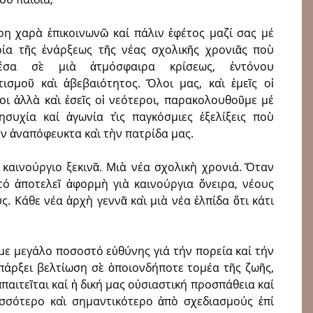
ερη χαρὰ ἐπικοινωνῶ καί πάλιν ἐφέτος μαζί σας μέ
ρία τῆς ἐνάρξεως τῆς νέας σχολικῆς χρονιᾶς ποὺ
μέσα σὲ μιὰ ἀτμόσφαιρα κρίσεως, ἐντόνου
ισμοῦ καὶ ἀβεβαιότητος. Ὅλοι μας, καὶ ἐμεῖς οἱ
οι ἀλλὰ καὶ ἐσεῖς οἱ νεότεροι, παρακολουθοῦμε μέ
ησυχία καί ἀγωνία τὶς παγκόσμιες ἐξελίξεις ποὺ
ν ἀναπόφευκτα καὶ τὴν πατρίδα μας.
 καινούργιο ξεκινᾶ. Μιὰ νέα σχολικὴ χρονιά. Ὅταν
ὐτό ἀποτελεῖ ἀφορμὴ γιὰ καινούργια ὄνειρα, νέους
. Κάθε νέα ἀρχὴ γεννᾶ καὶ μιὰ νέα ἐλπίδα ὅτι κάτι
με μεγάλο ποσοστό εὐθύνης γιά τήν πορεία καί τήν
 ὑπάρξει βελτίωση σὲ ὁποιονδήποτε τομέα τῆς ζωῆς,
παιτεῖται καί ἡ δική μας οὐσιαστική προσπάθεια καί
ισσότερο καὶ σημαντικότερο ἀπὸ σχεδιασμούς ἐπί