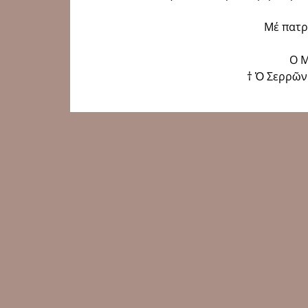
Μέ πατρι
Ο 
† Ὁ Σερρῶν