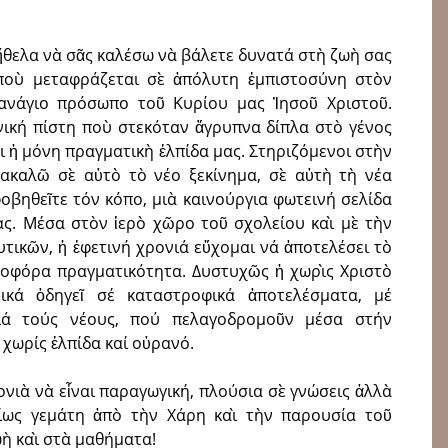
 ἤθελα νὰ σᾶς καλέσω νὰ βάλετε δυνατά στὴ ζωὴ σας
 ποὺ μεταφράζεται σὲ ἀπόλυτη ἐμπιστοσύνη στὸν
πανάγιο πρόσωπο τοῦ Κυρίου μας Ἰησοῦ Χριστοῦ.
νική πίστη ποὺ στεκόταν ἄγρυπνα δίπλα στὸ γένος
ι ἡ μόνη πραγματικὴ ἐλπίδα μας. Στηριζόμενοι στὴν
ακαλῶ σὲ αὐτὸ τὸ νέο ξεκίνημα, σὲ αὐτὴ τὴ νέα
οβηθεῖτε τόν κόπο, μιὰ καινούργια φωτεινή σελίδα
ας. Μέσα στὸν ἱερὸ χῶρο τοῦ σχολείου καὶ μὲ τὴν
τικῶν, ἡ ἐφετινή χρονιά εὔχομαι νά ἀποτελέσει τὸ
ιδοφόρα πραγματικότητα. Δυστυχῶς ἡ χωρὶς Χριστὸ
νικά ὁδηγεῖ σέ καταστροφικά ἀποτελέσματα, μέ
γιά τούς νέους, πού πελαγοδρομοῦν μέσα στήν
 χωρίς ἐλπίδα καί οὐρανό.
ονιὰ νὰ εἶναι παραγωγική, πλούσια σὲ γνώσεις ἀλλὰ
ρίως γεμάτη ἀπὸ τὴν Χάρη καὶ τὴν παρουσία τοῦ
ὴ καὶ στὰ μαθήματα!