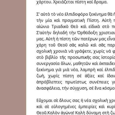
χάρτου. Χρειάζεται πίστη καί ὅραμα.
Σ’ αὐτὸ τὸ νέο ἐλπιδοφόρο ξεκίνημα θὰ
τὴν μία καὶ πραγματικὴ Πίστη. Αὐτὴ
αἰώνιο Τριαδικὸ Θεὸ καὶ εἰδικὰ στὸ 
Σ’αὐτὴν δηλαδή τὴν Ὀρθόδοξη χριστια
μας. Αὐτὴ ἡ πίστη τῶν πατέρων μας εἶνα
χάρη τοῦ Θεοῦ σᾶς καλῶ καὶ σᾶς παρ
σχολικὴ χρονιὰ νὰ γράψετε, χωρίς νά φ
στὸ βιβλίο τῆς προσωπικῆς σας ἱστορί
συνεργασία ὅλων, μαθητῶν καὶ ἐκπαιδευ
ξεκίνημα γιὰ μιὰ νέα, λαμπρὴ καί ἐλπ
ζωὴ, χωρίς πίστη σέ ἀξίες καί ἰδα
ἀπρόβλεπτες πρωτίστως συνέπειες 
ἀνασφάλεια, τήν σύγχυση, σέ ἕνα κόσμο
Εὔχομαι σὲ ὅλους σας ἡ νέα σχολικὴ χρ
καὶ σὲ εὐλογημένες ἐμπειρίες καὶ κυ
Θεοῦ.Καλὸν ἀγώνα! Καλὴ δύναμη στὴ ζω