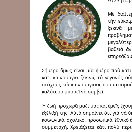
Μὲ ἰδιαίτ
τήν εὐκαι
ξεκινᾶ 
προβληματ
μεγαλύτερ
βαθειά ἀν
ἐπηρεάζου
Σήμερα ὅμως εἶναι μία ἡμέρα ποὺ κάτι
κάτι καινούργιο ξεκινᾶ, τό γεγονός α
στόχους καὶ καινούργιους ὁραματισμούς
καλύτερο μπορεῖ νὰ συμβεῖ.
Ἡ ζωὴ προχωρᾶ μαζί μας καί ἐμεῖς ἔχου
ἐξέλιξή της. Αὐτὸ σημαίνει ὅτι γιὰ νὰ
κοινωνικό, σχολικό, προσωπικό, ἐθνικό ἀ
συμμετοχή. Χρειάζεται κάτι πολὺ περ