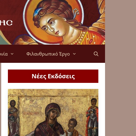
ονία
Φιλανθρωπικό Έργο
Νέες Εκδόσεις