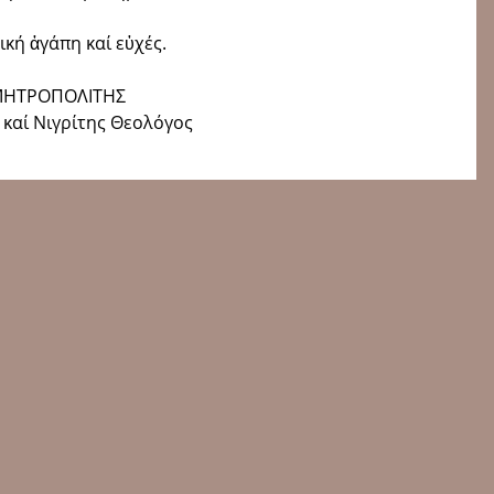
κή ἀγάπη καί εὐχές.
ΜΗΤΡΟΠΟΛΙΤΗΣ
 καί Νιγρίτης Θεολόγος