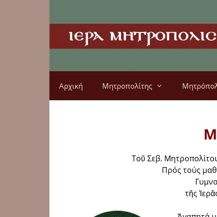
Αρχική
Μητροπολίτης
Μητρόπο
Μ
Τοῦ Σεβ. Μητροπολίτου
Πρός τούς μαθη
Γυμνα
τῆς Ἱερ
Ἀγαπητά μ